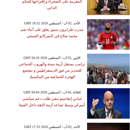
المغربية على الصحراء و إقتراحها للحكم
الذاتي
GMT 18:52 2026 الأحد ,02 آب / أغسطس
مدرب طرابزون سبور يعلق على أنباء ضم
محمد صلاح في الميركاتو الصيفي
GMT 04:20 2026 الإثنين ,03 آب / أغسطس
ترامب يستغل أزمة سبتة والهروب الجماعي
للتحذير من فوز الديمقراطيين و تشجيع
الهحرة الجماعية من المكسيك
GMT 09:04 2026 الثلاثاء ,04 آب / أغسطس
جياني إنفانتينو ينفي طلب دعم سياسي
أميركي وسط تصاعد أزمة الثقة داخل الفيفا
GMT 17:33 2026 الأحد ,02 آب / أغسطس