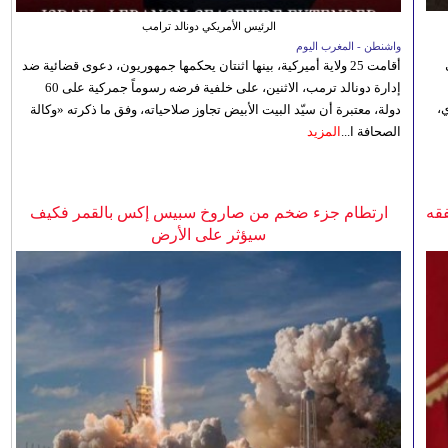
الرئيس الأمريكي دونالد ترامب
واشنطن - المغرب اليوم
أقامت 25 ولاية أميركية، بينها اثنتان يحكمها جمهوريون، دعوى قضائية ضد
إدارة دونالد ترمب، الاثنين، على خلفية فرضه رسوماً جمركية على 60
،
دولة، معتبرة أن سيّد البيت الأبيض تجاوز صلاحياته، وفق ما ذكرته «وكالة
الصحافة ا...
المزيد
فقه
ارتطام جزء ضخم من صاروخ سبيس إكس بالقمر فكيف
سيؤثر على الأرض