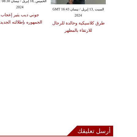
الخميس ,18 إبريل / ني
2024
السبت ,23 آذار/ مارس GMT 12:58
السبت ,13 إبريل / نيسان GMT 16:43
جوني ديب يثير إعجاب
2024
20
الجمهوره بإطلالته الجديد
نح الرجل مظهر
طرق كلاسيكية وخالدة للرجال
م
للارتقاء بالمظهر
أرسل تعليقك