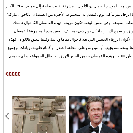
إذا كنت تستعد لموسم الربيع وتريد أن تختار لخزانة ملابسك أفضل الملابس لهذا الموسم الجميل ذو الألوان المشرقة، فأنت بحاجة إلى قميص â€“ ، الكثير
 الرجل تقريباً كل يوم ، فنقدم له المجموعة الأخيرة من القمصان الكاجوال ماركة"
اكباً لأحدث صيحات الموضة، وفي نفس الوقت تكون مريحة. فهذه القمصان الكاجوال تمنحك
أذواق، وتسمح لك بارتداء كل يوم شيء مختلف. تضمن هذه المجموعة القمصان
ألوان الزرقاء الجينس التي تعد كاجوال تماماً ودائماً. وفيما يتعلق بالألوان، فهذه
ها. ومصممة بجيب أو اثنين من على منطقة الصدر ، وأكمام طويلة، وياقات، وجميع
الأزرار الأمامية. ولضمان مزيد من الراحة والمتانة ، فهي مصنوعة من القطن 100%. وهذه القمصان تضمن الجينز الازرق ، وبنطال الحمولة ، او اي تصميم