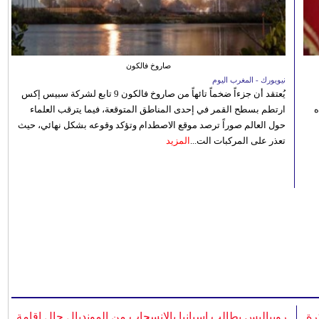
صاروخ فالكون
نيويورك - المغرب اليوم
يُعتقد أن جزءاً ضخماً تائهاً من صاروخ فالكون 9 تابع لشركة سبيس إكس
ه
ارتطم بسطح القمر في إحدى المناطق المتوقعة، فيما يترقب العلماء
حول العالم صوراً ترصد موقع الاصطدام وتؤكد وقوعه بشكل نهائي، حيث
تعذر على المركبات الت...
المزيد
رة
روبياليس يطالب إسبانيا بالانسحاب من المونديال حال إقامة