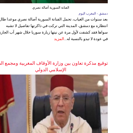
الفنانة السورية أصالة نصري
دمشق - المغرب اليوم
بعد سنوات من الغياب، تحمل الفنانة السورية أصالة نصري موعدا طال
انتظاره مع دمشق، المدينة التي تركت في ذاكرتها تفاصيل لا تشبه
سواها.فقد كشفت لأول مرة عن نيتها زيارة سوريا خلال شهر آب الجاري
في عودة لا تبدو بالنسبة له...
المزيد
توقيع مذكرة تعاون بين وزارة الأوقاف المغربية ومجمع ال
الإسلامي الدولي