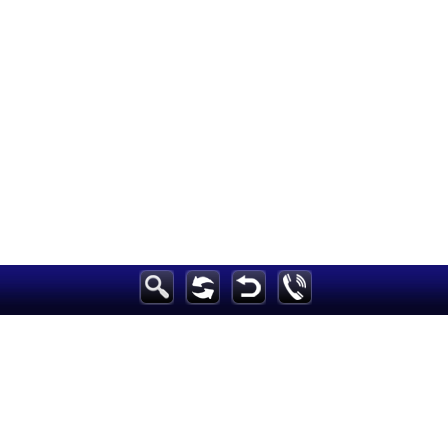
h
الرئيسية
أخبارعاجلة
رياضة
ثقافة
إقتصاد
فن
وموسيقى
أزياء
صحة وتغذية
سياحة وسفر
ديكور