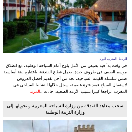
وسفر
ديكور
أخبار
البرلمان
المغربي
الرباط -المغرب اليوم
إعلام
في وقت بدأ فيه بصيص من الأمل يلوح أمام السياحة الوطنية، مع انطلاق
موسم الصيف في ظروف جيدة، يعمل قطاع الفندقة، باعتباره لبنة أساسية
تعليم
ضمن سلسلة القيمة السياحية، بجد من أجل تقديم أفضل العروض
لاستقبال السياح.فبعد فترة عصيبة، سجل خلالها النشاط السياحي في
مرأة
المغرب تراجعا كبيرا بسبب الأزمة الصحية، جاءت...
المزيد
أزياء
سحب معاهد الفندقة من وزارة السياحة المغربية و تحويلها إلى
إسلامية
وزارة التربية الوطنية
علوم
وتكنولوجيا