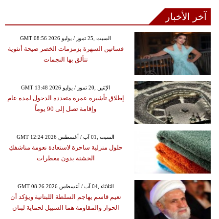
آخر الأخبار
GMT 08:56 2026 السبت ,25 تموز / يوليو
فساتين السهرة بزمزمات الخصر صيحة أنثوية
تتألق بها النجمات
GMT 13:48 2026 الإثنين ,20 تموز / يوليو
إطلاق تأشيرة عمرة متعددة الدخول لمدة عام
وإقامة تصل إلى 90 يوماً
GMT 12:24 2026 السبت ,01 آب / أغسطس
حلول منزلية ساحرة لاستعادة نعومة مناشفكِ
الخشنة بدون معطرات
GMT 08:26 2026 الثلاثاء ,04 آب / أغسطس
نعيم قاسم يهاجم السلطة اللبنانية ويؤكد أن
الحوار والمقاومة هما السبيل لحماية لبنان