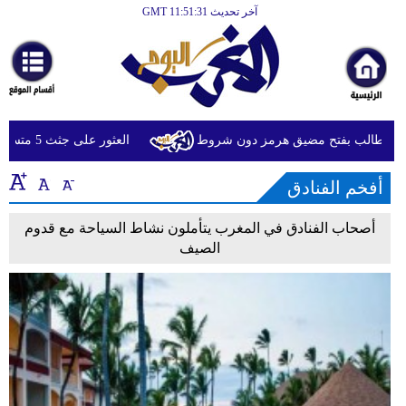
آخر تحديث GMT 11:51:31
الرئيسية
أخبارعاجلة
رياضة
ثقافة
" وتطالب بفتح مضيق هرمز دون شروط
العثور على جثث 5 متسلقين فُقدوا العام الماضي في النيبال
إقتصاد
أفخم الفنادق
فن
أصحاب الفنادق في المغرب يتأملون نشاط السياحة مع قدوم
وموسيقى
الصيف
أزياء
صحة
وتغذية
سياحة