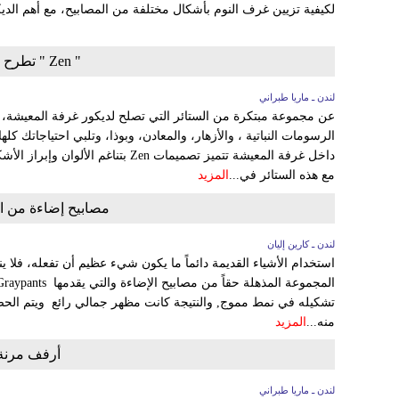
لكيفية تزيين غرف النوم بأشكال مختلفة من المصابيح، مع أهم الديك
" Zen " تطرح تصميمات ستائر مبتكرة
لندن ـ ماريا طبراني
عن مجموعة مبتكرة من الستائر التي تصلح لديكور غرفة المعيشة، 
الرسومات النباتية ، والأزهار، والمعادن، وبوذا، وتلبي احتياجاتك كل
داخل غرفة المعيشة تتميز تصميمات Zen بتن
مع هذه الستائر في...
المزيد
مصابيح إضاءة من الورق 
لندن ـ كارين إليان
استخدام الأشياء القديمة دائماً ما يكون شيء عظيم أن تفعله، فلا ينب
تشكيله في نمط مموج, والنتيجة كانت مظهر جمالي رائع ويتم الح
منه...
المزيد
أرفف مرنة و
لندن ـ ماريا طبراني