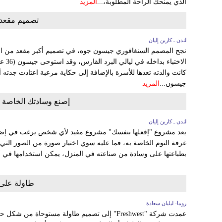
الذي يمنحك الراحة المطلوبة،...
المزيد
تصميم مقعد 
لندن ـ كارين إليان
نجح المصمم السنغافوري جيسون جوه، في تصميم أكبر مقعد من ا
الاخت
كانت والدته تعدها للأسرة بالإضافة إلى حكاية مرعبة اعتادت جدته أ
جيسون...
المزيد
إصنع وسادتك الخاصة ج
لندن ـ كارين إليان
يعد مشروع "إفعلها بنفسك" مشروع مفيد لأي شخص يرغب في إضاف
غرفة النوم الخاصة به، فما عليه سوي اختيار صورة من الصور التي
بطباعتها على وسادة من صناعته في المنزل، يمكن استخدامها في أ
طاولة على
روما- ليليان سعادة
عمدت شركة "Freshwest" إلى تصميم طاولة مستوحاة 