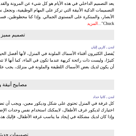
يعد التصميم الداخلي في هذه الأيام هو كل شيء عن المرونة والقد
التصميمات الذكية الأنيقة التي تركز على المهام الوظيفية، ونجعل
الأبصار، والمبتكرة على المستوى الجمالي. وإذا كنا محظوظين، فسنج
Chuck"...
المزيد
تصميم مميز
لندن ـ كارين إليان
يُفضل الكثيرون أقتناء الأسماك الملونة في المنزل، لأنها أفضل الحيو
كثيرًا، وليست ذات رائحة كريهة عندما تكون في الماء، كما أنها لا ت
أن يكون لديك بعض الأسماك اللطيفة والملونة في منزلك، يجب عليك 
مصابيح أنيقة 
لندن ـ كاتيا حداد
كل غرفة في المنزل تحتوي على شكل وديكور معين، ويجب أن تض
اختيارك لديكور غرف الأطفال، لايمكنك استخدام نفس وحدات الإضاء
وإذا كان لديك مشكلة في إيجاد ما يناسب غرفة الأطفال، فإليك هذه
تصميمات حديثة