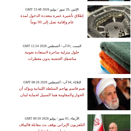
GMT 13:48 2026 الإثنين ,20 تموز / يوليو
إطلاق تأشيرة عمرة متعددة الدخول لمدة
عام وإقامة تصل إلى 90 يوماً
GMT 12:24 2026 السبت ,01 آب / أغسطس
حلول منزلية ساحرة لاستعادة نعومة
مناشفكِ الخشنة بدون معطرات
GMT 08:26 2026 الثلاثاء ,04 آب / أغسطس
نعيم قاسم يهاجم السلطة اللبنانية ويؤكد أن
الحوار والمقاومة هما السبيل لحماية لبنان
GMT 09:59 2026 الأربعاء ,01 تموز / يوليو
التلفزيون الإيراني يوقف بث مقابلة قاليباف