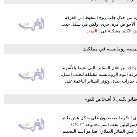
ان، من خلال جلب روح المحيط إلى الغرفة.
 جدًا في العام 1990، والآن عادت هذه الأحواض مرة أخرى، ولكن في شكل جديد،
ض الكبير مشكلة في...
المزيد
لمسة رومانسية في مملكتك
ذلك من خلال الستائر، التي تحيط بالأسرة،
غرفة النوم الرومانسية مختلفة لتجنب الملل،
 خيارات جيدة، وتؤثر الستائر الناعمة على
 3 أشخاص للنوم
لذي ابتكره المصصمون على شكل عش طائر
كبير، وجاءت فكرة هذا التصميم الغريب لمجموعة من المهندسين الإسرائيلين تحت اسم مجموعة "O*GE
ية، وهذا التصميم يبلغ ثمنه 6450 يورو تقريبًا."عش الطائر العملاق" هذا هو اسم التصميم