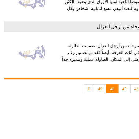
 لناحية لونها الأزرق الذي يضيف الكثير
قاوم للصدأ وهي تتسع لثمانية أشخاص بكل
اة من أرجل الغزال
مستوحاة من أرجل الغزال. صممت الطاولة
في أثاث الغرفة. أيضاً فقد تم تصميم رف
وضى إلى المكان. الطاولة عملية ومميزة جداً
49
48
47
46