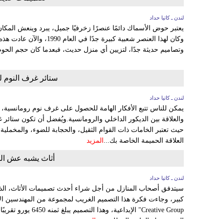
لندن ـ كاتيا حداد
يعتبر حوض الأسماك دائمًا عنصرًا زخرفيًا جميل، يبرد وينعش المك
وكان لهذا العنصر شعبية كبيرة
وتصاميم حديثة جدًا، لتزيين أي منزل حديث، فبعدما كان حجم الحو
ستائر غرف النوم 
لندن ـ كاتيا حداد
يمكن للناس تتبع الأفكار الهامة للحصول على غرف نوم رومانسية، و
والعلاقة بين الديكور الداخلي والرومانسية.ويُفضل أن تكون ستائر 
حيث تعتبر الخامات ذات القوام الثقيل، والحجابة للضوء، والمخملية،
العلاقة الحميمة الخاصة بك...
المزيد
أثاث يشبه عش الطائر يكفي
لندن ـ كاتيا حداد
سيتدفق أصحاب المنازل من أجل شراء أحدث تصميمات الأثاث، ا
Creative Group" الإبداع