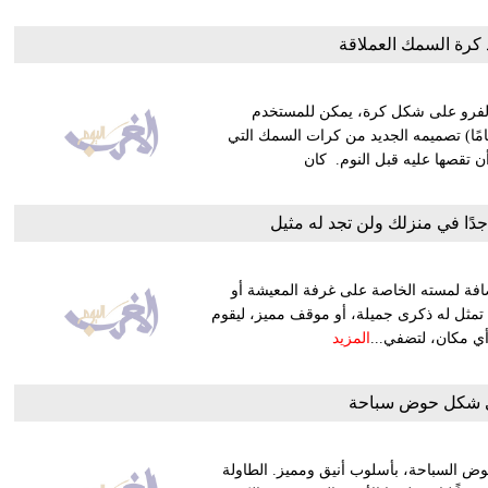
كرة السمك العملاقة
لفرو على شكل كرة، يمكن للمستخدم
باء بداخله في ليالي البرد القارس، وقد استوحى جيسون (36 عامًا) تصميمه الجديد من كرات السمك التي
ن تقصها عليه قبل النوم. كان
دًا في منزلك ولن تجد له مثيل
ة لمسته الخاصة على غرفة المعيشة أو
 تمثل له ذكرى جميلة، أو موقف مميز، ليقوم
ي مكان، لتضفي...
المزيد
 شكل حوض سباحة
من شكل حوض السباحة، بأسلوب أنيق ومميز. الطاولة