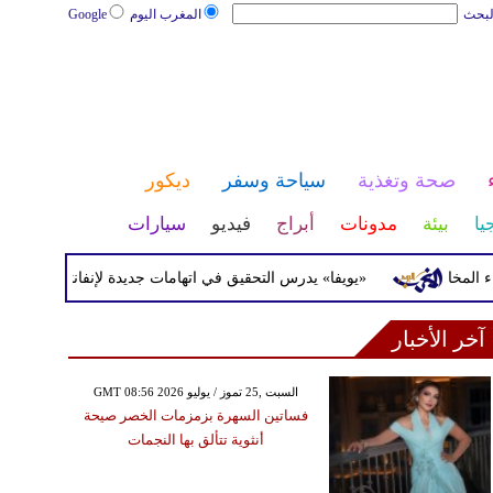
لبحث
المغرب اليوم
Google
صحة وتغذية
سياحة وسفر
ديكور
يا
بيئة
مدونات
أبراج
فيديو
سيارات
خا
«يويفا» يدرس التحقيق في اتهامات جديدة لإنفانتينو
ت
آخر الأخبار
GMT 08:56 2026 السبت ,25 تموز / يوليو
فساتين السهرة بزمزمات الخصر صيحة
أنثوية تتألق بها النجمات