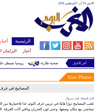
الاثنين 10 آب / أغسطس 2026
الرئيسية
أخبار
أخبار
البرلمان ا
أخر الأخبار
محمد عبد الرحمن إمام بعد أزمة صحية طارئة
روسيا تسيطر على بلد
Your Photos
المصابيح في غرف 
الدار البيضاء- ليلى بنزروال
تلعب المصابيح دورًا هامًا في تزيين غرف النوم، لذا فاختيارها من ا
تتماشى مع مكان وضعها، وحتى لون الجدران وباقي أثاث الغرفة. ال