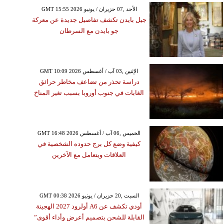
GMT 15:55 2026 الأحد ,07 حزيران / يونيو
جيل بايدن تكشف تفاصيل جديدة عن معركة
جو بايدن مع السرطان
GMT 10:09 2026 الإثنين ,03 آب / أغسطس
دراسة تحذر من تضاعف مخاطر حرائق
الغابات في جنوب أوروبا بسبب تغير المناخ
GMT 16:48 2026 الخميس ,06 آب / أغسطس
كيفية وضع كل برج حدوده الشخصية في
العلاقات ويتعامل مع الآخرين
GMT 00:38 2026 السبت ,20 حزيران / يونيو
أودي تكشف عن A6 أولرود 2027 الهجينة
القابلة للشحن بتصميم أعرض وأداء أقوى”