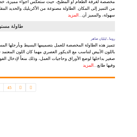
مخصصة لغرفة الطعام أو المطبخ، حيث ستعكس أجواء مميزة، خصوصاً
من التميز إلى المكان. الطاولة مصنوعة من الأكريليك والحديد الم
سهولة، والمميز أن...
المزيد
طاولة مستوح
روما ـ ليليان ضاهر
تتميز هذه الطاولة المخصصة للعمل بتصميمها البسيط وبأرجلها ال
باللون الأبيض لتناسب مع الديكور العصري مهما كان اللون المعتمد 
صغير بداخلها لوضع الأوراق وحاجيات العمل، وذلك منعاً لإدخال الف
وفيها طابع...
المزيد
45