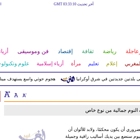
آخر تحديث GMT 03:33:10
ا
عاجلة
رياضة
ثقافة
إقتصاد
فن وموسيقى
أزياء
لمغربي
إعلام
تعليم
مرأة
أزياء إسلامية
علوم وتكنولوج
تين جديدتين في شرق أوكرانيا
هجوم حوثي واسع يستهدف ميناء الم
النوم جمالية من نوع خاص
لضروري أن يكون محكمًا، ولابد للألوان أن
يوم سنضع بين يديك أساليب راقية وجميلة