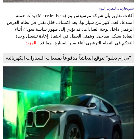
شتوتجارت ـ المغرب اليوم
أفادت تقارير بأن شركة مرسيدس-بنز (Mercedes-Benz) بدأت حملة
استدعاء لعدد كبير من سياراتها، بعد اكتشاف خلل تقني في نظام العرض
الرقمي داخل لوحة العدادات، قد يؤدي إلى ظهور شاشة سوداء أثناء
القيادة بشكل مفاجئ. ويتمثل العطل في احتمال إعادة تشغيل وحدة
التحكم في النظام الترفيهي أثناء سير السيارة، مما قد...
المزيد
"بي إم دبليو" تتوقع انتعاشاً مدفوعاً بمبيعات السيارات الكهربائية