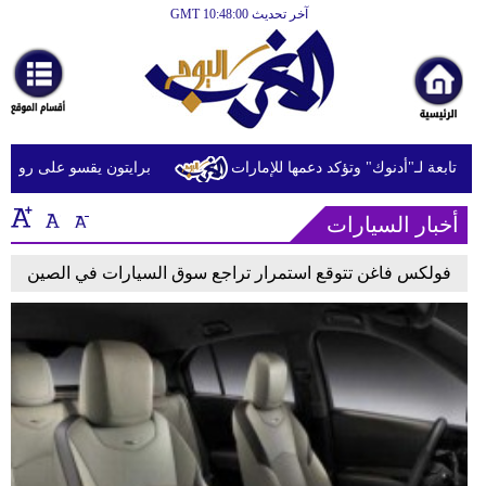
آخر تحديث GMT 10:48:00
الرئيسية
أخبارعاجلة
رياضة
ثقافة
ابعة لـ"أدنوك" وتؤكد دعمها للإمارات
برايتون يقسو على روما بثلاثية 
إقتصاد
أخبار السيارات
فن
فولكس فاغن تتوقع استمرار تراجع سوق السيارات في الصين
وموسيقى
أزياء
صحة
وتغذية
سياحة