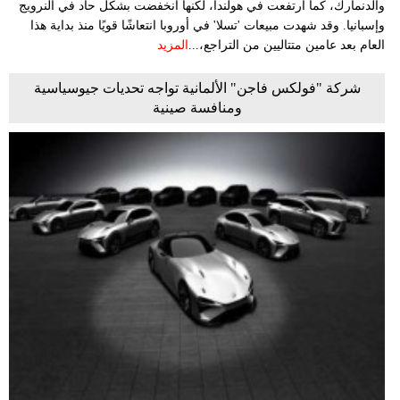
والدنمارك، كما ارتفعت في هولندا، لكنها انخفضت بشكل حاد في النرويج
وإسبانيا. وقد شهدت مبيعات 'تسلا' في أوروبا انتعاشًا قويًا منذ بداية هذا
العام بعد عامين متتاليين من التراجع،...
المزيد
شركة "فولكس فاجن" الألمانية تواجه تحديات جيوسياسية
ومنافسة صينية