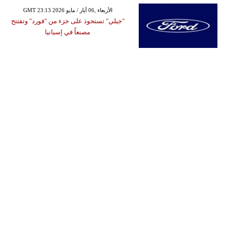
GMT 23:13 2026 الأربعاء ,06 أيار / مايو
"جيلي" تستحوذ على جزء من "فورد" وتفتتح
مصنعاً في إسبانيا