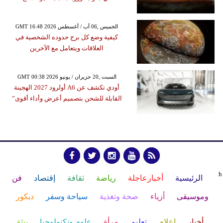
GMT 16:48 2026 الخميس ,06 آب / أغسطس
كيفية وضع كل برج حدوده الشخصية في
العلاقات ويتعامل مع الآخرين
GMT 00:38 2026 السبت ,20 حزيران / يونيو
أودي تكشف عن A6 أولرود 2027 الهجينة
القابلة للشحن بتصميم أعرض وأداء أقوى”
h
الرئيسية
أخبارعاجلة
رياضة
ثقافة
إقتصاد
فن
وموسيقى
أزياء
صحة وتغذية
سياحة وسفر
ديكور
أخبار
إعلام
تعليم
مرأة
علوم وتكنولوجيا
بيئة