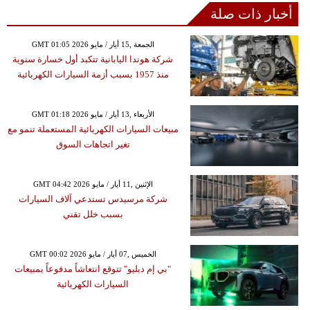
أخبار ذات صلة
GMT 01:05 2026 الجمعة ,15 أيار / مايو
شركة هوندا اليابانية تتكبد أول خسارة سنوية
منذ 1957 بسبب أزمة السيارات الكهربائية
GMT 01:18 2026 الأربعاء ,13 أيار / مايو
مبيعات السيارات الكهربائية المستعملة تنمو مع
تغير اتجاهات السوق
GMT 04:42 2026 الإثنين ,11 أيار / مايو
شركة مرسيدس تستدعي آلاف السيارات
بسبب خلل تقني
GMT 00:02 2026 الخميس ,07 أيار / مايو
"بي إم دبليو" تتوقع انتعاشاً مدفوعاً بمبيعات
السيارات الكهربائية