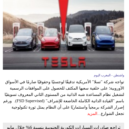
بيئة
مدوَّنات
أبراج
فيديو
سيارات
واشنطن - المغرب اليوم
تواجه شركة "تسلا" الأمريكية تدقيقًا لوجستيًا وحقوقيًا صارمًا في الأسواق
الأوروبية؛ على خلفية سعيها المكثف للحصول على الموافقات الرسمية
لتشغيل نظام المساعدة شبه الذاتية من المستوى الثاني المعروف تسويقيًا
باسم "القيادة الذاتية الكاملة الخاضعة للإشراف" (FSD Supervised). ورغم
إصرار الشركة برمجياً واستثماريًا على أن النظام يمثل ثورة تكنولوجية
تجعل الشوارع...
المزيد
تراجع صادرات السيارات الكورية الجنوبية بنسبة 6% خلال مايو