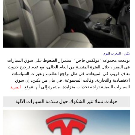
وسفر
ديكور
أخبار
البرلمان
المغربي
بكين - المغرب اليوم
توقعت مجموعة "فولكس فاجن" استمرار الضغوط على سوق السيارات
إعلام
في الصين، خلال الفترة المتبقية من العام الحالي، مع عدم ترجيح حدوث
تعافٍ قريب في المبيعات، في ظل تراجع الطلب، وتغيرات السياسات
تعليم
الاقتصادية والتجارية. وقالت المجموعة، في بيان من بكين، إن سوق
السيارات الصينية تواجه تحديات متزايدة، مشيرة إلى أنها تتوقع...
المزيد
مرأة
حوادث تسلا تثير الشكوك حول سلامة السيارات الآلية
أزياء
إسلامية
علوم
وتكنولوجيا