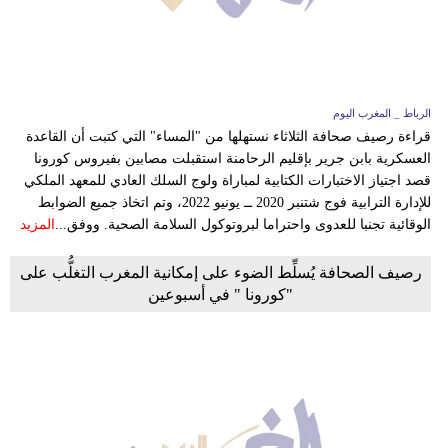
وسفر
ديكور
أخبار
الرباط _ المغرب اليوم
قراءة رصيف صحافة الثلاثاء نستهلها من "المساء" التي كتبت أن القاعدة
البرلمان
العسكرية بابن جرير بإقليم الرحامنة استقبلت مصابين بفيروس كورونا
المغربي
قصد اجتياز الاختبارات الكتابية لمباراة ولوج السلك العادي للمعهد الملكي
للإدارة الترابية فوج شتنبر 2020 ــ يونيو 2022، وتم اتخاذ جميع الضوابط
إعلام
الوقائية تجنبا للعدوى واحتراما لبروتوكول السلامة الصحية. ووفق...
المزيد
تعليم
رصيف الصحافة يُسلِّط الضوء على إمكانية المغرب التغلُّب على
"كورونا " في أسبوعين
مرأة
أزياء
إسلامية
علوم
وتكنولوجيا