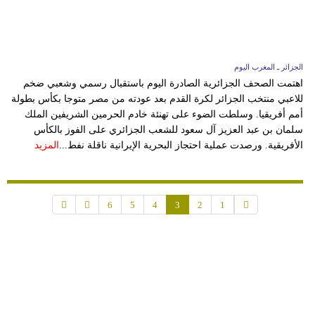
الجزائر ـ المغرب اليوم
اهتمت الصحف الجزائرية الصادرة اليوم باستقبال رسمي وشعبي ضخم
للاعبي منتخب الجزائر لكرة القدم بعد عودته من مصر متوجا بكأس بطولة
أمم أفريقيا. وسلطت الضوء على تهنئة خادم الحرمين الشريفين الملك
سلمان بن عبد العزيز آل سعود للشعب الجزائري على الفوز بالكأس
الأفريقية. ورصدت عملية احتجاز البحرية الإيرانية ناقلة نفط...
المزيد
6
5
4
3
2
1