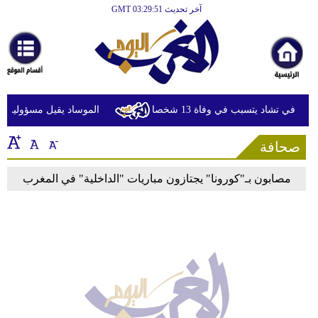
آخر تحديث GMT 03:29:51
الرئيسية
أخبارعاجلة
رياضة
ثقافة
ا في تشاد يتسبب في وفاة 13 شخصا
الموساد يقيل مسؤولين بار
إقتصاد
صحافة
فن
مصابون بـ"كورونا" يجتازون مباريات "الداخلية" في المغرب
وموسيقى
أزياء
صحة
وتغذية
سياحة