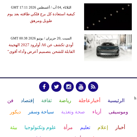
GMT 17:11 2026 الثلاثاء ,04 آب / أغسطس
كيفية استعادة كل برج فلكي طاقته بعد يوم
طويل ومرهق
GMT 00:38 2026 السبت ,20 حزيران / يونيو
أودي تكشف عن A6 أولرود 2027 الهجينة
القابلة للشحن بتصميم أعرض وأداء أقوى”
h
الرئيسية
أخبارعاجلة
رياضة
ثقافة
إقتصاد
فن
وموسيقى
أزياء
صحة وتغذية
سياحة وسفر
ديكور
أخبار
إعلام
تعليم
مرأة
علوم وتكنولوجيا
بيئة