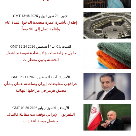
GMT 13:48 2026 الإثنين ,20 تموز / يوليو
إطلاق تأشيرة عمرة متعددة الدخول لمدة عام
وإقامة تصل إلى 90 يوماً
GMT 12:24 2026 السبت ,01 آب / أغسطس
حلول منزلية ساحرة لاستعادة نعومة مناشفكِ
الخشنة بدون معطرات
GMT 23:11 2026 الأحد ,02 آب / أغسطس
عراقجي مفاوضات إيران وسلطنة عمان بشأن
مضيق هرمز في مراحلها النهائية
GMT 09:59 2026 الأربعاء ,01 تموز / يوليو
التلفزيون الإيراني يوقف بث مقابلة قاليباف
ويشعل موجة انتقادات