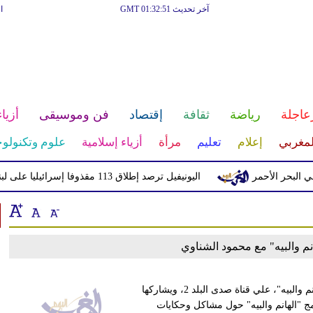
آخر تحديث GMT 01:32:51
ا
عاجلة
رياضة
ثقافة
إقتصاد
فن وموسيقى
أزياء
لمغربي
إعلام
تعليم
مرأة
أزياء إسلامية
علوم وتكنولوج
بحر الأحمر
اليونيفيل ترصد إطلاق 113 مقذوفا إسرائيليا على لبنان خلال يوم واحد
انم والبيه" مع محمود الشناوي
بدأت الإعلامية رنا عرفة، تسجيل أولى حلقات برنامجها الجديد "الهانم والبيه"، علي قناة صدى البلد 2، ويشاركها
امج "الهانم والبيه" حول مشاكل وحكايات