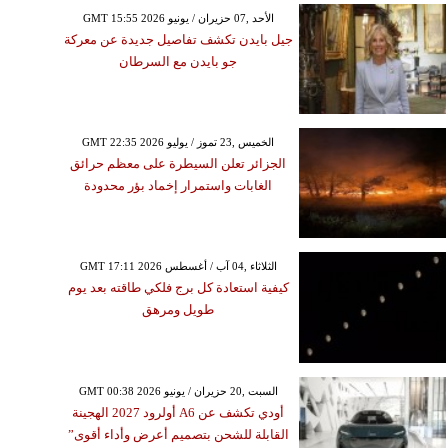
GMT 15:55 2026 الأحد ,07 حزيران / يونيو
جيل بايدن تكشف تفاصيل جديدة عن معركة
جو بايدن مع السرطان
GMT 22:35 2026 الخميس ,23 تموز / يوليو
الجزائر تعلن السيطرة على معظم حرائق
الغابات واستمرار إخماد بؤر محدودة
GMT 17:11 2026 الثلاثاء ,04 آب / أغسطس
كيفية استعادة كل برج فلكي طاقته بعد يوم
طويل ومرهق
GMT 00:38 2026 السبت ,20 حزيران / يونيو
أودي تكشف عن A6 أولرود 2027 الهجينة
القابلة للشحن بتصميم أعرض وأداء أقوى”