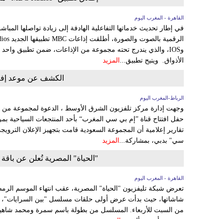
القاهرة - المغرب اليوم
في إطار تحديث خدماتها التفاعلية الهادفة إلى زيادة تواصلها المباش
وIOS، والذي يندرج تحته مجموعة من الإذاعات، ضمن تطبيق واح
الأذواق. ويتيح تطبيق...
المزيد
الكشف عن موعد إفتت
الرباط-المغرب اليوم
وجهت إدارة مركز تلفزيون الشرق الأوسط ، الدعوة لمجموعة من الف
حفل افتتاح قناة ”إم بي سي المغرب“ بأحد المنتجعات السياحية 
تقارير إعلامية أن المجموعة السعودية قامت بتجهيز الإعلان الترويج
سي" بدبي، بمشاركة...
المزيد
"الحياة" المصرية تُعلن عن باقة
القاهرة - المغرب اليوم
تعرض شبكة تليفزيون "الحياة" المصرية، عقب انتهاء الموسم الرمضا
شاشاتها، حيث بدأت عرض أولى حلقات مسلسل "بين السرايات"، أم
من السبت للأربعاء. المسلسل من بطولة باسم سمرة ومحمد شاهين