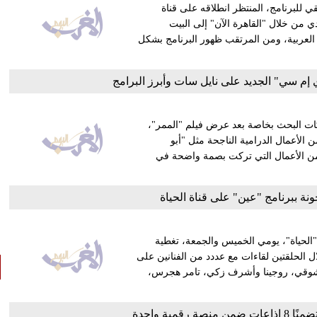
ي للبرنامج، المنتظر انطلاقه على قناة
لميس الحديدي من خلال "القاهرة الآن" إلى البيت
العربية، ومن المرتقب ظهور البرنامج بشكل
م سي" الجديد على نايل سات وأبرز البرامج
صدرت محركات البحث بخاصة بعد عرض فيلم "الممر"،
لأعمال الدرامية الناجحة مثل "أبو
 من الأعمال التي تركت بصمة واضحة في
ة ببرنامج "عين" على قناة الحياة
"الحياة"، يومي الخميس والجمعة، تغطية
ال الحلقتين لقاءات مع عددد من الفنانين على
 شوقي، روجينا وأشرف زكي، تامر هجرس،