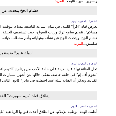
ونسرين أمين، تأليف...
المزيد
هشام الجخ يتحدث عن ن
القاهرة ـ المغرب اليوم
تعرض قناة "اقرأ" الليلة، في تمام الساعة التاسعة مساء، بتوقيت 
مساكم"، تقديم سامح ترك ورباب السواح، حيث تستضيف الحلقة، لأو
هشام الجخ. ويتحدث الجخ عن نشأته وهواياته وأهم محطات حياته، ا
صليتش...
المزيد
"نبيلة عبيد" ضيفة بر
القاهرة ـ المغرب اليوم
تحل الفنانة نبيلة عبيد ضيفة على حلقة الأحد، من برنامج "التوصيلة
"نجوم أف إم" فى حلقة خاصة، تحكى خلالها عن أشهر السيارات التي 
القيادة. ويذكر أن الفنانة نبيلة عبيد احتفلت في يناير / كانون الثاني 
إطلاق قناة "تايم سبورت" الفض
القاهرة - المغرب اليوم
أعلنت الهيئة الوطنية للإعلام، عن انطلاق أحدث قنواتها الرياضية 