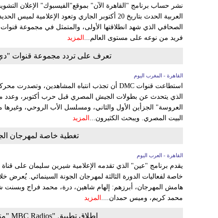
نشر حساب برنامج "القاهرة الآن" بموقع"الفيسبوك" الإعلان التشويق
العربية الحدث بتاريخ 20 أكتوبر الجاري وتعود الإعلامية 
الصحافي الذي شهد انطلاقتها الأولى، والمتمثل في مجموعة قنوات 
فريد من نوعه على مستوى العالم...
المزيد
تعرف على تردد مجموعة قنوات "دي إ
القاهرة - المغرب اليوم
استطاعت قنوات DMC أن تجذب انتباه المشاهدين، وت
الذي يتحدث عن بطولات الجيش المصري قبل حرب أكتوبر، وعدد من ا
العروسة" الجزأين الأول والثاني، ومسلسل الأب الروحي، وغيرها
البيت المصري. ويبحث الكثيرون...
المزيد
تغطية خاصة لمهرجان الجون
القاهرة - العرب اليوم
يقدم برنامج "عين" الذي تقدمه الإعلامية شيرين سليمان على قناة 
خاصة لفعاليات الدورة الثالثة لمهرجان الجونة السينمائي. يُعرض خل
هامش المهرجان، أبرزهم: إلهام شاهين، درة، محمد فراج وبسنت
محمد كريم، وميس حمدان....
المزيد
إطلاق تطبيق "MBC Radios "متضمنًا 8 إذاعات ضمن منصة رقمية واحدة