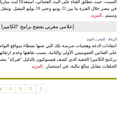
السبت، حيث تنطلق القناة على البث الفضائي، استعدادًا لبث مباريا
في مصر خلال الفترة ما بين 21 يونيو 
وسيتم...
المزيد
إعلامي مغربي يفضح برامج "الكاميرا ا
الرباط - المغرب اليوم
انتقادات لاذعة وهجمات شرسة تلك التي شنها نشطاء بمواقع التو
على القناتين العموميتين الأولى والثانية، بسبب تفاهتها وعدم ارتق
برنامج الكاميرا الخفية الذي كشف فيسبوكيون بالدليل "فبركة" م
الحلقات مقابل مبالغ مالية، في استحمار...
المزيد
4
3
2