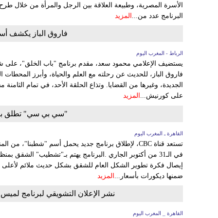
الأسرة المصرية، وطبيعة العلاقة بين الرجل والمرأة من خلال طر
البرنامج عدد من...
المزيد
فاروق الباز يكشف أسر
الرباط - المغرب اليوم
يستضيف الإعلامي محمود سعد، مقدم برنامج "باب الخلق"، على شاش
فاروق الباز، للحديث عن رحلته مع العلم والحياة، وأبرز المحطات ا
الجديدة، وغيرها من القضايا. وتذاع الحلقة الأحد، في تمام الثامنة 
على كورنيش...
المزيد
"سي بي سي" تطلق برن
القاهرة ـ المغرب اليوم
تستعد قناة CBC، لإطلاق برنامج جديد يحمل أسم "شطبنا"،
في الـ31 من أكتوبر الجاري .البرنامج يهتم بـ"تشطيب" الشقق
إيصال فكرة تطوير الشكل العام للشقق بشكل حديث ملائم لأعلى ت
ضمنها ديكورات بأسعار...
المزيد
نشر الإعلان التشويقي لبرنامج لميس 
القاهرة _ المغرب اليوم