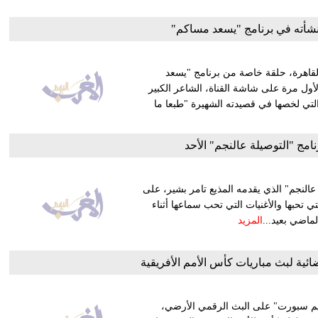
شأته في برنامج "يسعد مساكم"
القاهرة، حلقة خاصة من برنامج "يسعد
ل مرة على شاشة القناة، الشاعر الكبير
لتي لخصها في قصيدته الشهيرة "طبعا ما
نامج "التوصيلة عالنجم" الأحد
 عالنجم" الذي يقدمه المذيع تامر بشير، على
تحبها والأغنيات التي تحب سماعها أثناء
الماضي بعيد...
المزيد
ائية لبث مباريات كأس الأمم الأفريقية
"تايم سبورت" على البث الرقمي الأرضي،