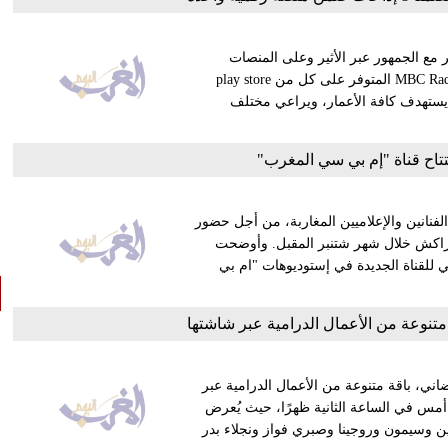
ر مع الجمهور عبر الأثير وعلى المنصات
الرقمية بالصوت والصورة، أطلقت إذاعات MBC تطبيقها الجديد MBC Radios المتوفر على كل من play store
د يستهدف كافة الأعمار، ويراعي مختلف
اح قناة "إم بي سي المغرب"
نانين والإعلاميين المغاربة، من أجل حضور
بمراكش خلال شهر شتنبر المقبل. وأوضحت
ي للقناة الجديدة في إستوديوهات "ام بي
 متنوعة من الأعمال الدرامية عبر شاشتها
ني، باقة متنوعة من الأعمال الدرامية عبر
س في الساعة الثانية ظهرًا، حيث يُعرض
 وسيمون وروجينا وصبري فواز ونجلاء بدر