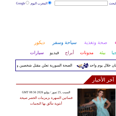
لبحث
المغرب اليوم
Google
صحة وتغذية
سياحة وسفر
ديكور
يا
بيئة
مدونات
أبراج
فيديو
سيارات
الصحة السورية تعلن مقتل شخصين وإصابة 13 بانفجار مركبة قرب دمشق
آخر الأخبار
GMT 08:56 2026 السبت ,25 تموز / يوليو
فساتين السهرة بزمزمات الخصر صيحة
أنثوية تتألق بها النجمات