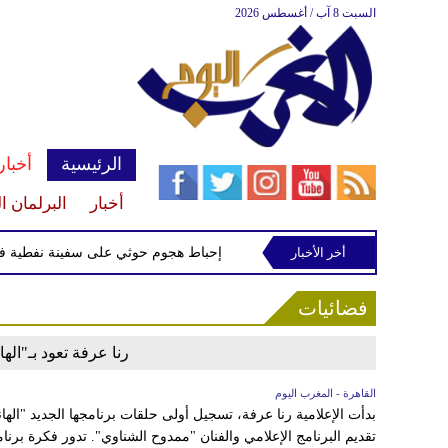
السبت 8 آب / أغسطس 2026
الرئيسية
أخبار
أخبار
البرلمان ا
نتيجة استهداف إسرائيلي
أخر الأخبار
إحباط هجوم حوثي على سفينة نفطية في ال
فضائيات
رنا عرفة تعود بـ"اله
القاهرة - المغرب اليوم
تقديم البرنامج الإعلامي والفنان "ممدوح الشناوي". تدور فكرة برن