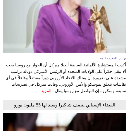
وسفر
ديكور
أخبار
البرلمان
المغربي
برلين ـ المغرب اليوم
إعلام
أكدت المستشارة الألمانية السابقة أنغيلا ميركل أن الحوار مع روسيا يجب
ألا يبقى حكراً على الولايات المتحدة أو الرئيس الأميركي دونالد ترامب،
تعليم
مشددة على ضرورة أن يمتلك الاتحاد الأوروبي دوراً مستقلاً وفاعلاً في أي
نقاشات تتعلق بموسكو والأمن الأوروبي. وقالت ميركل في تصريحات
مرأة
سابقة ومتكررة إن التواصل مع روسيا يظل...
المزيد
أزياء
القضاء الإسباني ينصف شاكيرا ويعيد لها 55 مليون يورو
إسلامية
علوم
وتكنولوجيا