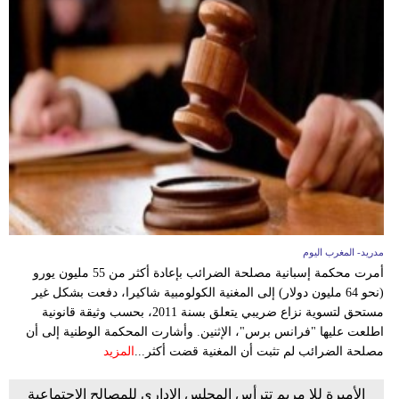
بيئة
مدوَّنات
أبراج
فيديو
سيارات
مدريد- المغرب اليوم
أمرت محكمة إسبانية مصلحة الضرائب بإعادة أكثر من 55 مليون يورو
(نحو 64 مليون دولار) إلى المغنية الكولومبية شاكيرا، دفعت بشكل غير
مستحق لتسوية نزاع ضريبي يتعلق بسنة 2011، بحسب وثيقة قانونية
اطلعت عليها "فرانس برس"، الإثنين. وأشارت المحكمة الوطنية إلى أن
مصلحة الضرائب لم تثبت أن المغنية قضت أكثر...
المزيد
الأميرة للا مريم تترأس المجلس الإداري للمصالح الاجتماعية