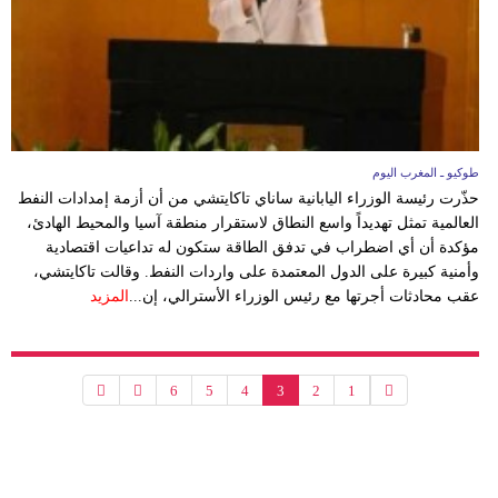
طوكيو ـ المغرب اليوم
حذّرت رئيسة الوزراء اليابانية ساناي تاكايتشي من أن أزمة إمدادات النفط
العالمية تمثل تهديداً واسع النطاق لاستقرار منطقة آسيا والمحيط الهادئ،
مؤكدة أن أي اضطراب في تدفق الطاقة ستكون له تداعيات اقتصادية
وأمنية كبيرة على الدول المعتمدة على واردات النفط. وقالت تاكايتشي،
عقب محادثات أجرتها مع رئيس الوزراء الأسترالي، إن...
المزيد
6
5
4
3
2
1