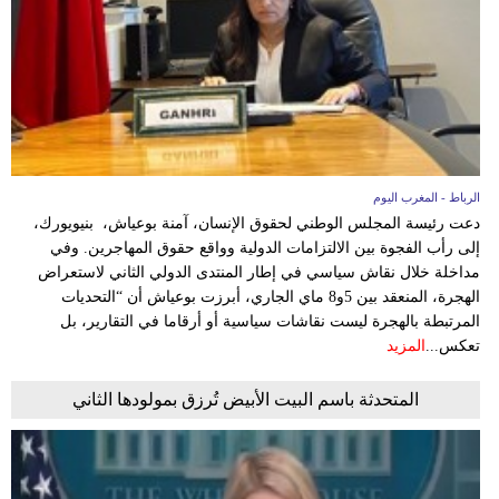
الرباط - المغرب اليوم
دعت رئيسة المجلس الوطني لحقوق الإنسان، آمنة بوعياش، بنيويورك،
إلى رأب الفجوة بين الالتزامات الدولية وواقع حقوق المهاجرين. وفي
مداخلة خلال نقاش سياسي في إطار المنتدى الدولي الثاني لاستعراض
الهجرة، المنعقد بين 5و8 ماي الجاري، أبرزت بوعياش أن “التحديات
المرتبطة بالهجرة ليست نقاشات سياسية أو أرقاما في التقارير، بل
تعكس...
المزيد
المتحدثة باسم البيت الأبيض تُرزق بمولودها الثاني