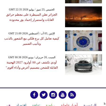
GMT 22:35 2026 الخميس ,23 تموز / يوليو
الجزائر تعلن السيطرة على معظم حرائق
الغابات واستمرار إخماد بؤر محدودة
GMT 21:09 2026 الإثنين ,03 آب / أغسطس
كيفية تعامل كل برج فلكي مع الشعور بالذنب
وتأنيب الضمير
GMT 00:38 2026 السبت ,20 حزيران / يونيو
أودي تكشف عن A6 أولرود 2027 الهجينة
القابلة للشحن بتصميم أعرض وأداء أقوى”
h
الرئيسية
أخبارعاجلة
رياضة
ثقافة
إقتصاد
فن