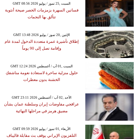
GMT 08:56 2026 السبت ,25 تموز / يوليو
فساتين السهرة بزمزمات الخصر صيحة أنثوية
تتألق بها النجمات
GMT 13:48 2026 الإثنين ,20 تموز / يوليو
إطلاق تأشيرة عمرة متعددة الدخول لمدة عام
وإقامة تصل إلى 90 يوماً
GMT 12:24 2026 السبت ,01 آب / أغسطس
حلول منزلية ساحرة لاستعادة نعومة مناشفكِ
الخشنة بدون معطرات
GMT 23:11 2026 الأحد ,02 آب / أغسطس
عراقجي مفاوضات إيران وسلطنة عمان بشأن
مضيق هرمز في مراحلها النهائية
GMT 09:59 2026 الأربعاء ,01 تموز / يوليو
التلفزيون الإيراني يوقف بث مقابلة قاليباف