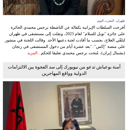
طهران- المغرب اليوم
أفرجت السلطات الإيرانية بكفالة عن الناشطة نرجس محمدي الحائزة
على جائزة "نوبل للسلام" لعام 2023، ونقلت إلى مستشفى في طهران
لتلقّي العلاج، بحسب ما أفادت لجنة دعمها الأحد. وقالت اللجنة في منشور
على منصة "إكس": "بعد عشرة أيام من دخول المستشفى في زنجان
(بشمال إيران)، مُنحت نرجس محمدي تعليقا للحكم...
المزيد
آمنة بوعياش تدعو من نيويورك إلى سد الفجوة بين الالتزامات
الدولية وواقع المهاجرين