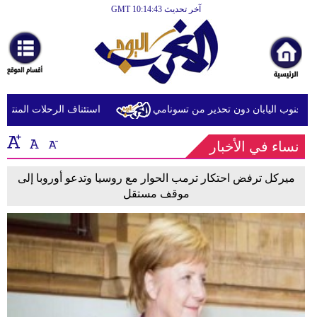
آخر تحديث GMT 10:14:43
الرئيسية
أخبارعاجلة
رياضة
ثقافة
استئناف الرحلات المنتظمة بين القاهر
إقتصاد
نساء في الأخبار
فن
ميركل ترفض احتكار ترمب الحوار مع روسيا وتدعو أوروبا إلى
وموسيقى
موقف مستقل
أزياء
صحة
وتغذية
سياحة