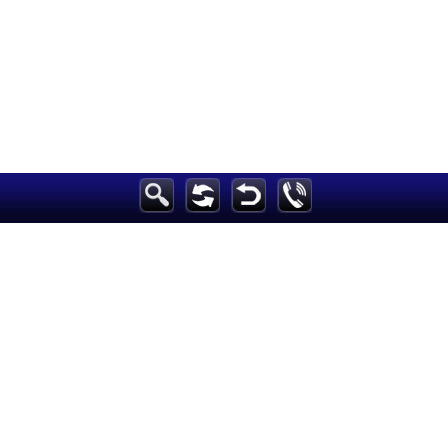
h
الرئيسية
أخبارعاجلة
رياضة
ثقافة
إقتصاد
فن
وموسيقى
أزياء
صحة وتغذية
سياحة وسفر
ديكور
أخبار
إعلام
تعليم
مرأة
علوم وتكنولوجيا
بيئة
مدونات
أبراج
فيديو
سيارات