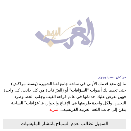
مراكش ـ سعيد بونوار
ما إن تضع قدمك الأولى في ساحة جامع لفنا الشهيرة (وسط مراكش)
حتى تحيط بك أصوات "الشوّافات" أو (العرّافات) من كل جانب، كل واحدة
فيهن تعرض عليك خدماتها في عالم قراءة الغيب وجلب الحظ وطرد
النحس، ولكل واحدة طريقتها في الإقناع والحوار، فـ"عرّافات" الساحة
يتقن إلى جانب اللغة العربية الفرنسية...
المزيد
السهيل تطالب بعدم السماح بانتشار المليشيات