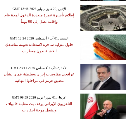
GMT 13:48 2026 الإثنين ,20 تموز / يوليو
إطلاق تأشيرة عمرة متعددة الدخول لمدة عام
وإقامة تصل إلى 90 يوماً
GMT 12:24 2026 السبت ,01 آب / أغسطس
حلول منزلية ساحرة لاستعادة نعومة مناشفكِ
الخشنة بدون معطرات
GMT 23:11 2026 الأحد ,02 آب / أغسطس
عراقجي مفاوضات إيران وسلطنة عمان بشأن
مضيق هرمز في مراحلها النهائية
GMT 09:59 2026 الأربعاء ,01 تموز / يوليو
التلفزيون الإيراني يوقف بث مقابلة قاليباف
ويشعل موجة انتقادات