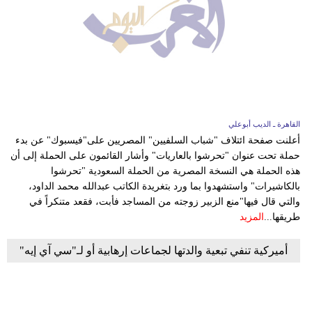
القاهرة ـ الديب أبوعلي
أعلنت صفحة ائتلاف "شباب السلفيين" المصريين على"فيسبوك" عن بدء
حملة تحت عنوان "تحرشوا بالعاريات" وأشار القائمون على الحملة إلى أن
هذه الحملة هي النسخة المصرية من الحملة السعودية "تحرشوا
بالكاشيرات" واستشهدوا بما ورد بتغريدة الكاتب عبدالله محمد الداود،
والتي قال فيها"منع الزبير زوجته من المساجد فأبت، فقعد متنكراً في
طريقها...
المزيد
أميركية تنفي تبعية والدتها لجماعات إرهابية أو لـ"سي آي إيه"