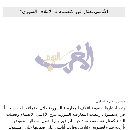
الأتاسي تعتذر عن الانضمام لـ"الائتلاف السوري"
دمشق ـ جورج الشامي
رغم اختيارها لعضوية ائتلاف المعارضة السورية خلال اجتماعه المنعقد حالياً
في إسطنبول، رفضت المعارِضة السورية فرح الأتاسي الانضمام وفضلت
البقاء كمعارضة مستقلة، داعية للتوافق ولمّ الشمل، مطالبة بتعويضها
بأربعة نساء لعضوية الائتلاف. وقالت أتاسي على صفحتها على "فيسبوك"