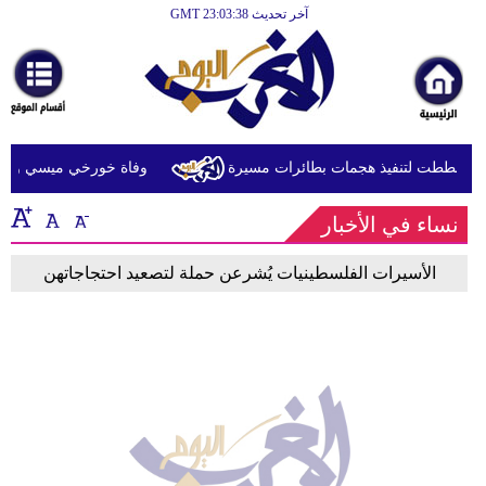
آخر تحديث GMT 23:03:38
الرئيسية
أخبارعاجلة
رياضة
ثقافة
ة خططت لتنفيذ هجمات بطائرات مسيرة
وفاة خورخي ميسي والد ال
إقتصاد
نساء في الأخبار
فن
الأسيرات الفلسطينيات يُشرعن حملة لتصعيد احتجاجاتهن
وموسيقى
أزياء
صحة
وتغذية
سياحة