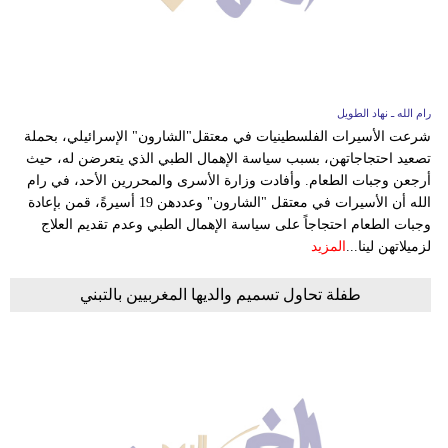
وسفر
ديكور
أخبار
رام الله ـ نهاد الطويل
شرعت الأسيرات الفلسطينيات في معتقل"الشارون" الإسرائيلي، بحملة
البرلمان
تصعيد احتجاجاتهن، بسبب سياسة الإهمال الطبي الذي يتعرضن له، حيث
المغربي
أرجعن وجبات الطعام. وأفادت وزارة الأسرى والمحررين الأحد، في رام
الله أن الأسيرات في معتقل "الشارون" وعددهن 19 أسيرةً، قمن بإعادة
إعلام
وجبات الطعام احتجاجاً على سياسة الإهمال الطبي وعدم تقديم العلاج
لزميلاتهن لينا...
المزيد
تعليم
طفلة تحاول تسميم والديها المغربيين بالتبني
مرأة
أزياء
إسلامية
علوم
وتكنولوجيا