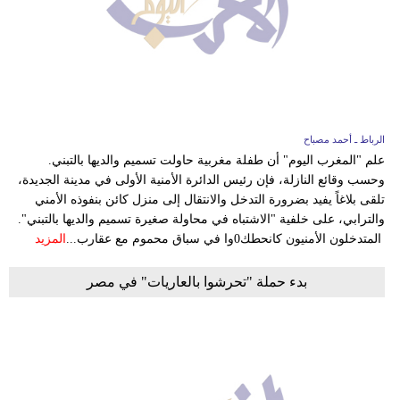
بيئة
مدوَّنات
أبراج
الرباط ـ أحمد مصباح
فيديو
علم "المغرب اليوم" أن طفلة مغربية حاولت تسميم والديها بالتبني.
وحسب وقائع النازلة، فإن رئيس الدائرة الأمنية الأولى في مدينة الجديدة،
سيارات
تلقى بلاغاً يفيد بضرورة التدخل والانتقال إلى منزل كائن بنفوذه الأمني
والترابي، على خلفية "الاشتباه في محاولة صغيرة تسميم والديها بالتبني".
المتدخلون الأمنيون كانحطك0وا في سباق محموم مع عقارب...
المزيد
بدء حملة "تحرشوا بالعاريات" في مصر