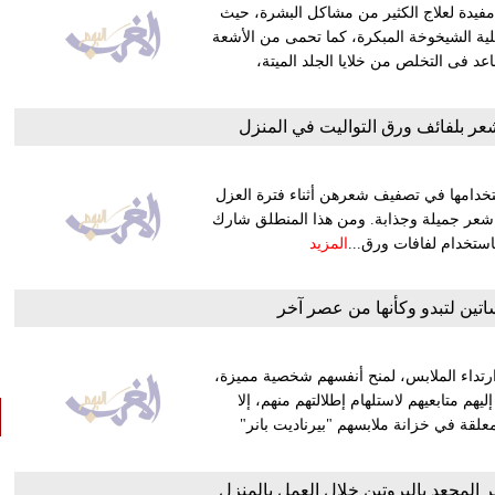
ا مفيدة لعلاج الكثير من مشاكل البشرة، حيث
لية الشيخوخة المبكرة، كما تحمى من الأشعة
د فى التخلص من خلايا الجلد الميتة،
 بلفائف ورق التواليت في المنزل
ستخدامها في تصفيف شعرهن أثناء فترة العزل
ة شعر جميلة وجذابة. ومن هذا المنطلق شارك
ستخدام لفافات ورق...
المزيد
تين لتبدو وكأنها من عصر آخر
تداء الملابس، لمنح أنفسهم شخصية مميزة،
هم متابعيهم لاستلهام إطلالتهم منهم، إلا
لقة في خزانة ملابسهم "بيرناديت بانر"
عر المجعد بالبروتين خلال العمل بالمنزل