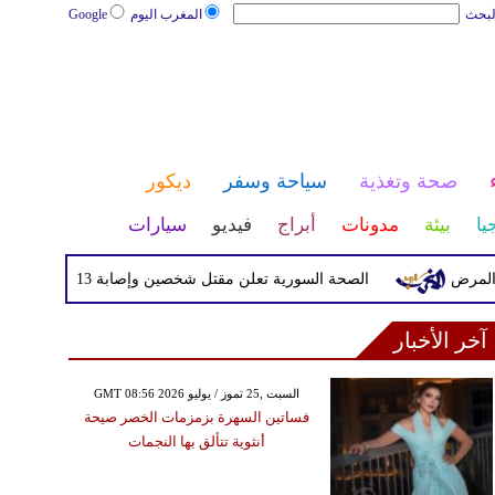
لبحث
المغرب اليوم
Google
صحة وتغذية
سياحة وسفر
ديكور
يا
بيئة
مدونات
أبراج
فيديو
سيارات
رض
الصحة السورية تعلن مقتل شخصين وإصابة 13 بانفجار مركبة قرب دمشق
آخر الأخبار
GMT 08:56 2026 السبت ,25 تموز / يوليو
فساتين السهرة بزمزمات الخصر صيحة
أنثوية تتألق بها النجمات