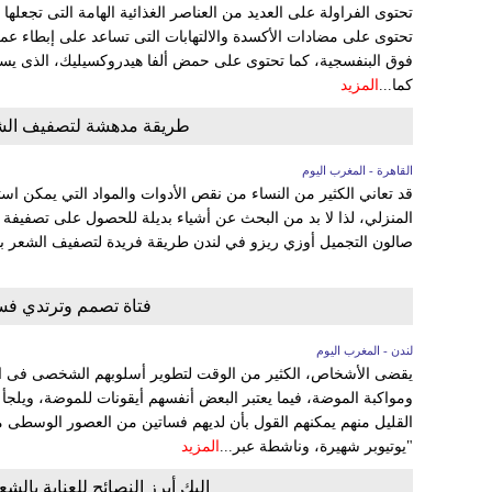
تحتوى الفراولة على العديد من العناصر الغذائية الهامة التى تجعله
تحتوى على مضادات الأكسدة والالتهابات التى تساعد على إبطاء عم
فوق البنفسجية، كما تحتوى على حمض ألفا هيدروكسيليك، الذى يساع
كما...
المزيد
طريقة مدهشة لتصفيف الشعر
القاهرة - المغرب اليوم
قد تعاني الكثير من النساء من نقص الأدوات والمواد التي يمكن ا
المنزلي، لذا لا بد من البحث عن أشياء بديلة للحصول على تصفيف
صالون التجميل أوزي ريزو في لندن طريقة فريدة لتصفيف الشعر با
فتاة تصمم وترتدي فسا
لندن - المغرب اليوم
يقضى الأشخاص، الكثير من الوقت لتطوير أسلوبهم الشخصى فى ار
ومواكبة الموضة، فيما يعتبر البعض أنفسهم أيقونات للموضة، ويلجأ إلي
القليل منهم يمكنهم القول بأن لديهم فساتين من العصور الوسطى مع
"يوتيوبر شهيرة، وناشطة عبر...
المزيد
إليك أبرز النصائح للعناية بالش