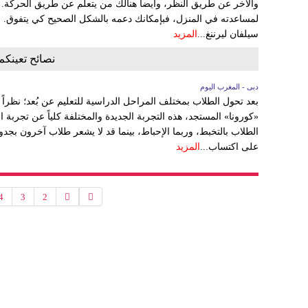
والأخر عن طريق النظر، وأيضاً هنالك من يتعلم عن طريق الحركة
لمساعدته في المنزل، فبإمكانك دعمه بالشكل الصحيح كي يتفوق. ات
سيلفان ليرننغ...
المزيد
نصائح تعينكم
دبى - المغرب اليوم
بعد تحول الطلاب بمختلف المراحل الدراسية للتعليم عن بُعد؛ نظراً
«كورونا» المستجد، هذه التجربة الجديدة والمختلفة كلياً عن تجربة
الطلاب بالتخبط، وربما الإحباط، بينما قد لا يشعر طلاب آخرون بجدو
على اكتساب...
المزيد
4
3
2