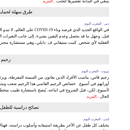
ينبغي في البداية تقصيرها لتجنب...
المزيد
طرق سهلة لحماية 
دبى - المغرب اليوم
في الواقع الجديد الذي فرضه وباء -19
قبل، وجهل ما قد يحصل وعدم اليقين بشيء، إلى جانب التغيرات الح
العقلية لأي شخص. كتبت ستيفاني ف. دايلي، وهي مستشارة محترف
رجيم 
بيروت - المغرب اليوم
أوزانهم في أسبوع. خصائص الرجيم القاسي هذا الرجيم صعب ومتعب،
لأسبوع، لكن، قبل الشروع في اتباعه، يُنصح باستشارة طبيب متخصِّص
الحال...
المزيد
نصائح دراسية للطفل
لندن - المغرب اليوم
يختلف كل طفل عن الآخر بطريقة استيعابه وأسلوب دراسته، فهنا