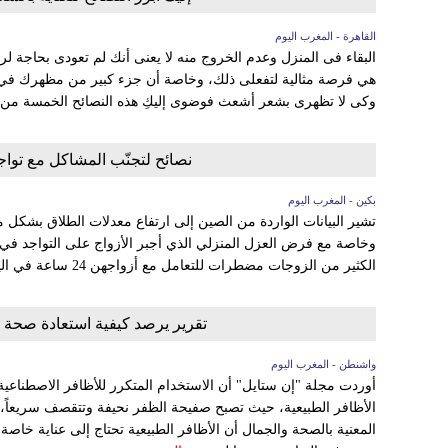
القاهرة - المغرب اليوم
البقاء فى المنزل وعدم الخروج منه لا يعنى أنك لم تعودى بحاجة لرو
هي فرصة مثالية لتفعلى ذلك، وخاصة أن جزء كبير من مظهرك في 
وكى لا تظهرى بشعر أشعث فوضوى إليكِ هذه النصائح الخمسة من موقع "rworld
نصائح لتجنّب المشاكل مع توا
بكين - المغرب اليوم
تشير البيانات الواردة من الصين إلى ارتفاع معدلات الطلاق بشكل 
وخاصة مع فرض العزل المنزلي الذي أجبر الأزواج على التواجد في ال
الكثير من الزوجات مضطرات للتعامل مع أزواجهن 24 ساعة في اليوم على مدى شهر على الأقل، مما...
تقرير يرصد كيفية استعادة صحة أ
واشنطن - المغرب اليوم
أوردت مجلة "إن ستايل" أن الاستخدام المتكرر للأظافر الاصطناعية ك
الأظافر الطبيعية، حيث تصبح صفيحة الظفر نحيفة وتتقصف سريعاً، ف
المعنية بالصحة والجمال أن الأظافر الطبيعية تحتاج إلى عناية خاصة