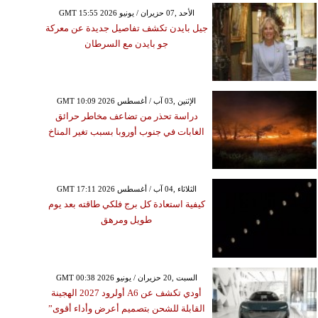
GMT 15:55 2026 الأحد ,07 حزيران / يونيو
جيل بايدن تكشف تفاصيل جديدة عن معركة
جو بايدن مع السرطان
GMT 10:09 2026 الإثنين ,03 آب / أغسطس
دراسة تحذر من تضاعف مخاطر حرائق
الغابات في جنوب أوروبا بسبب تغير المناخ
GMT 17:11 2026 الثلاثاء ,04 آب / أغسطس
كيفية استعادة كل برج فلكي طاقته بعد يوم
طويل ومرهق
GMT 00:38 2026 السبت ,20 حزيران / يونيو
أودي تكشف عن A6 أولرود 2027 الهجينة
القابلة للشحن بتصميم أعرض وأداء أقوى”