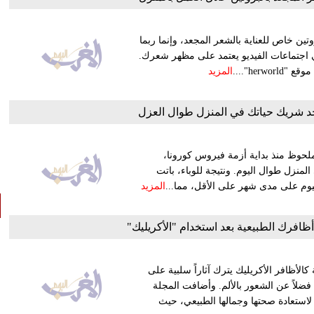
تين خاص للعناية بالشعر المجعد، وإنما ربما
اجتماعات الفيديو يعتمد على مظهر شعرك.
he"....
المزيد
جد شريك حياتك في المنزل طوال العزل
ملحوظ منذ بداية أزمة فيروس كورونا،
منزل طوال اليوم. ونتيجة للوباء، باتت
المزيد
ظافرك الطبيعية بعد استخدام "الأكريليك"
الأظافر الأكريليك يترك آثاراً سلبية على
ضلاً عن الشعور بالألم. وأضافت المجلة
 لاستعادة صحتها وجمالها الطبيعي، حيث