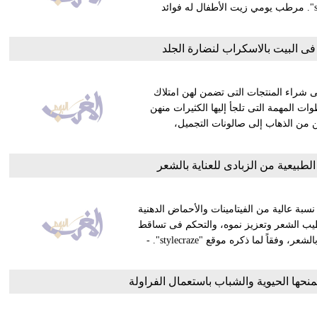
زيوت الأطفال فى روتين العناية بجمالك وفقًا لموقع "standardmedia". مرطب يومي زيت الأطفال له فوائد
ى شراء المنتجات التى تضمن لهن امتلاك
ات المهمة التى تلجأ إليها الكثيرات منهن
 من الذهاب إلى صالونات التجميل،
لطبيعية من الزبادى للعناية بالشعر
نسبة عالية من الفيتامينات والأحماض الدهنية
يب الشعر وتعزيز نموه، والتحكم فى تساقط
خصلات الشعر، لذلك يمكنك تجربة بعض الوصفات الطبيعية للعناية بالشعر، وفقاً لما ذكره موقع "stylecraze". -
نحها الحيوية والشباب باستعمال الفراولة