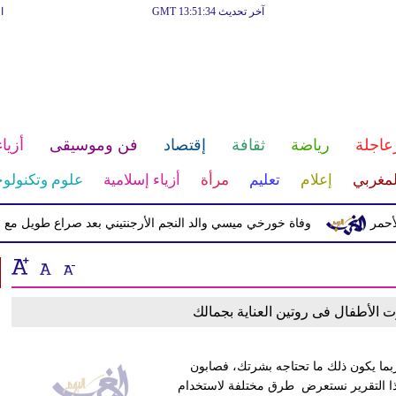
آخر تحديث GMT 13:51:34
ا
عاجلة
رياضة
ثقافة
إقتصاد
فن وموسيقى
أزياء
لمغربي
إعلام
تعليم
مرأة
أزياء إسلامية
علوم وتكنولوج
ر
وفاة خورخي ميسي والد النجم الأرجنتيني بعد صراع طويل مع الم
 الأطفال فى روتين العناية بجمالك
ما يكون ذلك ما تحتاجه بشرتك، فصابون
 هذا التقرير نستعرض طرق مختلفة لاستخدام