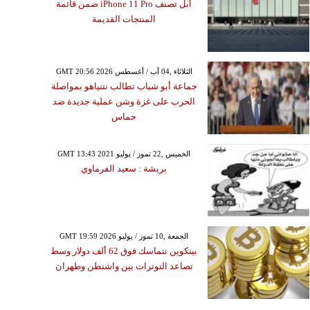
آبل تصنف iPhone 11 Pro ضمن قائمة
المنتجات القديمة
GMT 20:56 2026 الثلاثاء ,04 آب / أغسطس
جماعة أبو شباب تطالب نتنياهو بمواصلة
الحرب على غزة وشن عملية جديدة ضد
حماس
GMT 13:43 2021 الخميس ,22 تموز / يوليو
بريشة : سعيد الفرماوي
GMT 19:59 2026 الجمعة ,10 تموز / يوليو
بيتكوين تتماسك فوق 62 ألف دولار وسط
تصاعد التوترات بين واشنطن وطهران