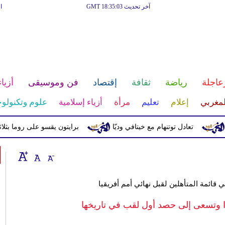
آخر تحديث GMT 18:35:03
ا
عاجلة
رياضة
ثقافة
إقتصاد
فن وموسيقى
أزياء
لمغربي
إعلام
تعليم
مرأة
أزياء إسلامية
علوم وتكنولوج
تعادل توتنهام مع خيتافي وديّا
برايتون يقسو على روما بثلاثية وديّاً
 قائمة المتأهلين لقبل نهائي أمم أفريقيا
رًا وتسعى إلى حصد أول لقب في تاريخها