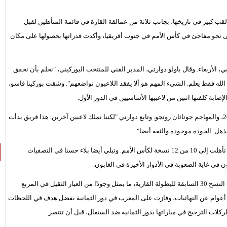
قب كبير في تاريخها، بجانب ثلاثة من عمالقة القارة في قائمة المتأهلين لقبل
 بوركينا فاسو النهائي على نحو مفاجئ في كأس الأمم في جنوب أفريقيا، وأكدت قدراتها بحصولها على مكان
، الأربعاء. وقال باولو دوارتي، المدير الفني للمنتخب البوركيني، "نحلم بأن نحقق
م المستقبل.. الله فقط يعلم. الشيء المهم هو ألا يفقد اللاعبون تواضعهم". وشقت بوركينا فاسو،
وحرمت إصابات في الركبة جوناثان بيترويبا، أفضل لاعب في بطولة 2013، والمهاجم جوناثان زونجو. وتابع دوارتي "لكننا نملك لاعبين آخرين. هذا فريق بدأت
هل. الجودة موجودة والثقة أيضا".
وتتمتع بوركينا فاسو بثبات في المستوى في العقود الماضية، ومنذ 1996 تأهلت إلى 10 من 12 نسخة لكأس الأمم. وتبلي أيضا بلاء حسنا في التصفيات
 في غاية الصعوبة في الأدوار الأخيرة في الغابون.
وفازت الفرق الأخرى في قبل النهائي وهي مصر والكاميرون وغانا بنصف النسخ 30 السابقة للبطولة القارية، ما يمثل وجودًا من العيار الثقيل في المربع
 أعوام عن النهائيات، وفازت على المغرب في دور الثمانية بفضل هدف في اللحظات
ات الترجيح في مباراتها بدور الثمانية ضد السنغال، قبل أن تنتصر.