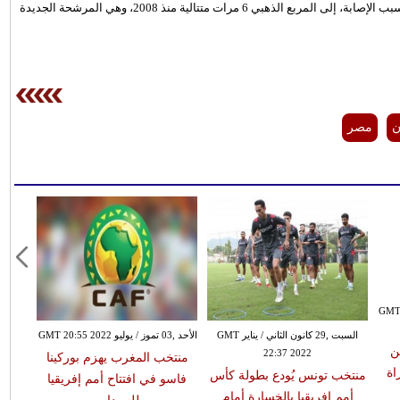
وتأهلت غانا، التي قد تلعب في قبل النهائي بدون القائد أسامواه جيان بسبب الإصابة، إلى المربع الذهبي 6 مرات متتالية منذ 2008، وهي المرشحة الجديدة
ن
مصر
بتمبر GMT 20:52
السبت ,29 كانون الثاني / يناير GMT
الأحد ,03 تموز / يوليو GMT 20:55 2022
ن
22:37 2022
منتخب المغرب يهزم بوركينا
اة
منتخب تونس يُودع بطولة كأس
تخصيص
فاسو في افتتاح أمم إفريقيا
أمم إفريقيا بالخسارة أمام
وبو