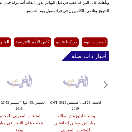
للتتويج. وتلتقي، الكاميرون في فرانسفيل يوم الخميس.
المغرب اليوم
بوركينا فاسو
كأس الأمم الأفريقية
الغابو
أخبار ذات صلة
الجمعة ,23 آب / أغسطس GMT 15:19
الخميس ,05 أيلول / س
2019
2019
وحيد خليلوزيتش يطالب
المنتخب المغربي للمحليي
بمباراتين وديتين إضافيتين
يتغلب على النيجر في مبار
للمنتخب المغربي
ودية