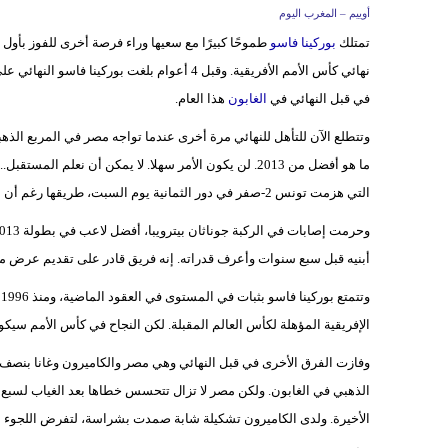
أوييم – المغرب اليوم
تمتلك
بوركينا فاسو
طموحًا كبيرًا مع سعيها وراء فرصة أخرى للفوز بأول ل
نهائي كأس الأمم الأفريقية. وقبل 4 أعوام بلغت
في قبل النهائي في
الغابون
هذا العام.
وتتطلع الآن للتأهل للنهائي مرة أخرى عندما تواجه مصر في المربع الذهبي
ما هو أفضل من 2013. لن يكون الأمر سهلا. لا يمكن أن نعل
التي هزمت تونس 2-صفر في دور الثمانية يوم السبت، طريقها رغم أن الإصابة كلفتها اثنين من لاعبيها الأساسيين في الدور الأول.
أبنيه قبل سبع سنوات وأعرف قدراته. إنه فريق قادر على تقديم عرض مذ
الإفريقية المؤهلة لكأس العالم المقبلة. لكن النجاح في كأس الأمم سيكون
الذهبي في الغابون. ولكن مصر لا تزال تتحسس خطاها بعد الغياب لسبع
الأخيرة. ولدى الكاميرون تشكيلة شابة صمدت بشراسة، لتفرض اللجوء لركل