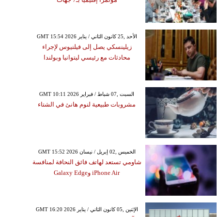
GMT 15:54 2026 الأحد ,25 كانون الثاني / يناير
زيلينسكي يصل إلى فيلنيوس لإجراء
محادثات مع رئيسي ليتوانيا وبولندا
GMT 10:11 2026 السبت ,07 شباط / فبراير
مشروبات طبيعية لنوم هانئ في الشتاء
GMT 15:52 2026 الخميس ,02 إبريل / نيسان
شاومي تستعد لهاتف فائق النحافة لمنافسة
iPhone Air وGalaxy Edge
GMT 16:20 2026 الإثنين ,05 كانون الثاني / يناير