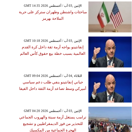
GMT 14:35 2026 الإثنين ,03 آب / أغسطس
مباحثات واشنطن وطهران ستركز على حرية
الملاحة بهرمز
GMT 10:18 2026 الإثنين ,03 آب / أغسطس
إنفانتينو يواجه أزمة ثقة داخل كرة القدم
العالمية بسبب خطة بيع حقوق كأس العالم
GMT 09:04 2026 الثلاثاء ,04 آب / أغسطس
جياني إنفانتينو ينفي طلب دعم سياسي
أميركي وسط تصاعد أزمة الثقة داخل الفيفا
الأربعاء ,13 أيلول / سبتمبر GMT 10:42
GMT 04:20 2026 الإثنين ,03 آب / أغسطس
2023
ترامب يستغل أزمة سبتة والهروب الجماعي
للتحذير من فوز الديمقراطيين و تشجيع
 إيرادات مباراة المغرب
الهحرة الجماعية من المكسيك
ركينا فاسو لصالح ضحايا