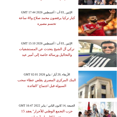
الزلزال
GMT 17:44 2026 الإثنين ,03 آب / أغسطس
كبار تركيا يرفضون محمد صلاح و48 ساعة
تحسم مصيره
GMT 15:10 2026 الإثنين ,03 آب / أغسطس
تركي آل الشيخ يتحدث عن المستشفيات
والتحاليل ورسالة خاصة إلى أمير عيد
GMT 02:01 2026 الأربعاء ,20 أيار / مايو
البنك المركزي المصري يقلص عطاء سحب
السيولة قبل اجتماع "الفائدة
GMT 16:47 2022 الجمعة ,14 كانون الثاني / يناير
حزب التجمع الوطني للأحرار" يعقد 15
مؤتمرا إقليميا بـ7 جهات