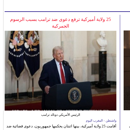
25 ولاية أميركية ترفع دعوى ضد ترامب بسبب الرسوم
الجمركية
الرئيس الأمريكي دونالد ترامب
واشنطن - المغرب اليوم
أقامت 25 ولاية أميركية، بينها اثنتان يحكمها جمهوريون، دعوى قضائية ضد