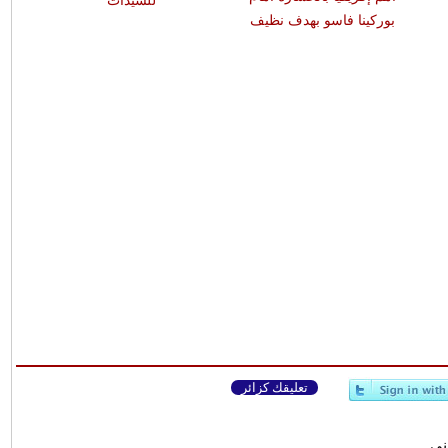
للسيدات
بوركينا فاسو بهدف نظيف
تعليقك كزائر
وني