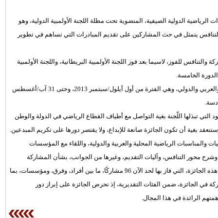
لرياضية الدولية الصيفية، المنضوية تحت مظلة اللجنة الأولمبية الدولية، وهو
 التنافس يتمثل في حث المشاركين على تقديم المبادرات التي تساهم في تطوير
كة والتنافس للفوز، لاسيما بعد فوز اللجنة الأولمبية البريطانية، واللجنة الأولمبية
 الدورة الخامسة.
وكشف عن تحديد فترة الإنجاز المؤهل للتنافس على المستوى المحلي والعربي والدولي، وهي الفترة من أول أيلول/سبتمبر 2013، وحتى 31 آب/أغسطس
التي تبذلها اللّجنة بغية التواصل مع أطياف القطاع الرياضي في الدولة والوطن
تنعقد بغية أن تكون الجائزة صانعة للإبداع، ولا يقتصر دورها على تكريم المبدعين.
يات والمناسبات الرياضية المحلية والعربية والدولية، واللقاء مع المؤسسات
وشرح محور التنافس، وآليات التقديم، وغيرها من الجوانب، بشأن المشاركة
المؤسّسية، والفردية، حيث يعدُّ الأفراد المستهدف الأول من وراء إطلاق هذه الجائزة، التي فاز بها لحد الآن 96 مشاركًا، ما بين أفراد، وفرق، ومؤسسات، بما
ركة في الجائزة، ضمن الفئات التقديرية، إذ تحرص الجائزة على إبراز دور
تهم الرائدة في هذا المجال.