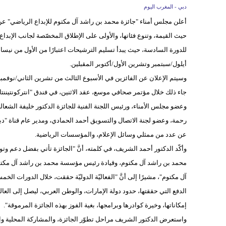
دبي - المغرب اليوم
أعلن مجلس أمناء "جائزة محمد بن راشد آل مكتوم للإبداع الرياضي" عن ت
حيث القيمة، وتنوع فئاتها، والأولى على الإطلاق المخصّصة لجانب الإب
أيلول/سبتمبر وتشرين الأول/أكتوبر المقبلين.
وسيتم الإعلان عن الفائزين في الأسبوع الثالث من تشرين الثاني/نوفمبر من العام الجار
جاء ذلك خلال مؤتمر صحافي موسع، عقد الاثنين، في فندق "انتركونتيننت
وعضو مجلس الأمناء، ورئيس اللجنة الفنية للجائزة الدكتور خليفة الشعا
رحمة، وعضو لجنة الاتصال والتسويق أحمد الحمادي، ومدير عام قناة "دب
عن عدد من ممثلي وسائل الإعلام، والمؤسسات الرياضية.
وأكّد الدكتور أحمد الشريف، في كلمته، أنَّ "الجائزة تأتي بفضل دعم
محمد بن راشد آل مكتوم، وقيادة رئيس مؤسسة محمد بن راشد آل مكتوم،
آل مكتوم"، مشيرًا إلى أنَّ "الفعاليّة الدوليّة حققت، خلال الدورات الخ
الدفع التي حققتها، حدود دولة الإمارات، والوطن العربي، ليصل إلى العالمي
إمكاناتها، وخيرة كوادرها وبرامجها، بغية الفوز بهذه الجائزة المرموقة".
واستعرض الدكتور الشريف مراحل تطوّر الجائزة، والمشاركة المحلية والعربي