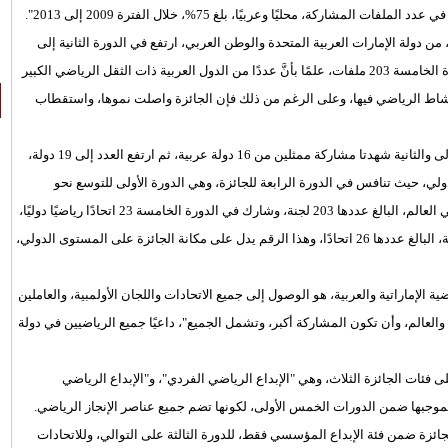
اركة، محليًا وعربيًا، بلغ 75%، خلال الفترة 2009 إلى 2013".
نَّ "عدد المتقدمين للمنافسة بلغ في الدورة الأولى 116 ملف، من دولة الإمارات العربية المتحدة والوطن العربي، ارتفع في الدورة الثانية إلى
132، ثم إلى 135 في الدورة الثالثة، و190 في الرابعة، حتى بلغ في الدورة الخامسة 203 ملفات، علمًا بأنَّ عددًا من الدول العربية ذات الثقل الرياضي الكبير
شاط الرياضي فيها، وعلى الرغم من ذلك فإن الجائزة واصلت نموها، واستقطاب
وبيّن أمين عام الجائزة أرقام مدى تأثير الجائزة، مؤكّدًا أنَّ "الدورتين الأولى والثانية شهدتا مشاركة ممثلين من 16 دولة عربية، ثم ارتفع العدد إلى 19 دولة،
لي، حيث تنافس في الدورة الرابعة للجائزة، وهي الدورة الأولى للتوسع نحو
العالمية 99 لجنة أولمبيّة وطنية، وهو رقم يصل لقرابة 49% من اللجان في العالم، البالغ عددها 203 لجنة، وشارك في الدورة الخامسة 23 اتحادًا رياضيًا دوليًا،
وهي نسبة تصل إلى أكثر من 88% من مجموع الاتحادات الرياضية الدولية، البالغ عددها 26 اتحادًا، وهذا الرقم يدل على مكانة الجائزة على المستوى الدولي،
 الإماراتية والعربية، هو الوصول إلى جميع الاتحادات واللجان الأولمبية، والعاملين
العالم، وأن تكون المشاركة أكبر، وتشمل الجميع"، داعيًا جميع الرياضيين في دولة
ى فئات الجائزة الثلاث، وهي "الإبداع الرياضي الفردي"، و"الإبداع الرياضي
بموجبها ضمن الدورات الخمس الأولى، لكونها تضم جميع عناصر الإنجاز الرياضي.
 الجائزة ضمن فئة الإبداع المؤسسي فقط، للدورة الثالثة على التوالي، وللاتحادات