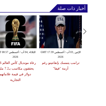
أخبار ذات صلة
الإثنين ,03 آب / أغسطس GMT 17:17
الإثنين ,03 آب / أغسطس GMT 17:39
الثلاثاء ,04 آب / أغس
2026
2026
20
بعاد المغرب عن
ترامب يتمسك بإنفانتينو رغم
رعاة م
ي كأس العالم
أزمة "فيفا"
يحققون مكاسب بـ
20
دولار في قيمة علاماتهم
التجارية