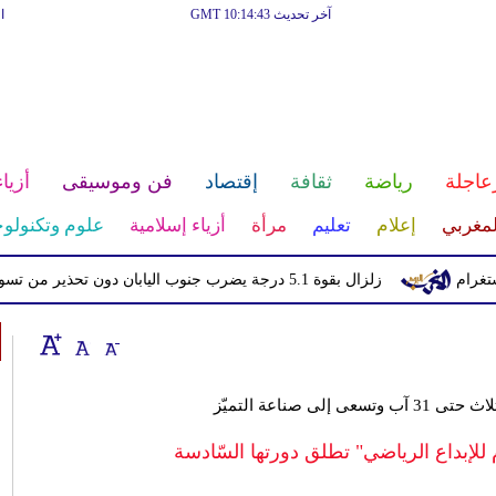
آخر تحديث GMT 10:14:43
ا
عاجلة
رياضة
ثقافة
إقتصاد
فن وموسيقى
أزياء
لمغربي
إعلام
تعليم
مرأة
أزياء إسلامية
علوم وتكنولوج
زلزال بقوة 5.1 درجة يضرب جنوب اليابان دون تحذير من تسونامي
ى صناعة التميّز
لإبداع الرياضي" تطلق دورتها السّادسة