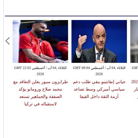
طس GMT 08:57
الثلاثاء ,04 آب / أغسطس GMT 09:04
الثلاثاء ,04 آب / أغسطس GMT 22:02
2026
2026
ونديال كأس العالم 2026
جياني إنفانتينو ينفي طلب دعم
طرابزون سبور يعلن التعاقد مع
إنفا
7.2 مليار
سياسي أميركي وسط تصاعد
محمد صلاح ورومانو يؤكد
اجتم
أزمة الثقة داخل الفيفا
الصفقة والجماهير تستعد
ت
لاستقباله في تركيا