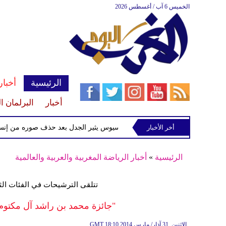
الخميس 6 آب / أغسطس 2026
الرئيسية
أخبار
أخبار
البرلمان ا
شطيرة ودونات
أخر الأخبار
فينيسيوس يثير الجدل بعد حذف صوره من إنستغرام
الرئيسية
»
أخبار الرياضة المغربية والعربية والعالمية
تتلقى الترشيحات في الفئات الثلاث حتى 31 آب وتسعى إل
"جائزة محمد بن راشد آل مكتوم ل
18:10 2014 الإثنين ,31 آذار/ مارس
GMT