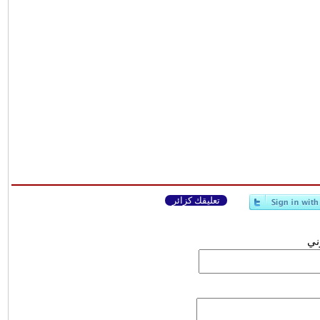
تعليقك كزائر
وني