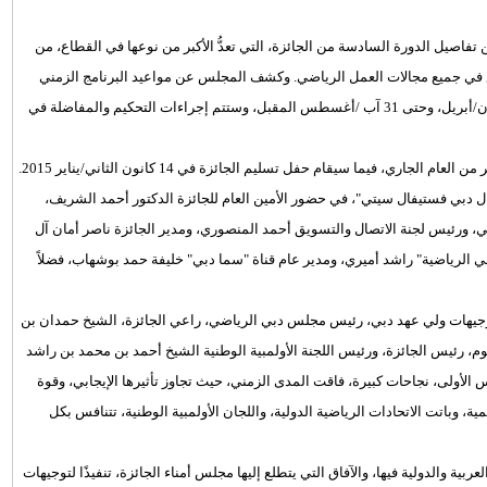
فاصيل الدورة السادسة من الجائزة، التي تعدُّ الأكبر من نوعها في القطاع، من
داع في جميع مجالات العمل الرياضي. وكشف المجلس عن مواعيد البرنامج الزمني
للدورة السادسة، حيث يبدأ تسليم الترشيحات اعتبارًا من الأول من نيسان/أبريل، وحتى 31 آب /أغسطس المقبل، وستتم إجراءات التحكيم والمفاضلة في
ي، فيما سيقام حفل تسليم الجائزة في 14 كانون الثاني/يناير 2015.
ال دبي فستيفال سيتي"، في حضور الأمين العام للجائزة الدكتور أحمد الشريف،
لي، ورئيس لجنة الاتصال والتسويق أحمد المنصوري، ومدير الجائزة ناصر أمان آل
ي الرياضية" راشد أميري، ومدير عام قناة "سما دبي" خليفة حمد بوشهاب، فضلاً
 وتوجيهات ولي عهد دبي، رئيس مجلس دبي الرياضي، راعي الجائزة، الشيخ حمدان بن
 رئيس الجائزة، ورئيس اللجنة الأولمبية الوطنية الشيخ أحمد بن محمد بن راشد
مس الأولى، نجاحات كبيرة، فاقت المدى الزمني، حيث تجاوز تأثيرها الإيجابي، وقوة
ة، وباتت الاتحادات الرياضية الدولية، واللجان الأولمبية الوطنية، تتنافس بكل
ة والدولية فيها، والآفاق التي يتطلع إليها مجلس أمناء الجائزة، تنفيذًا لتوجيهات