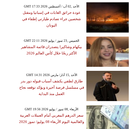
GMT 17:33 2026 الأحد ,02 آب / أغسطس
عودة حرائق الغابات في إسبانيا ومقتل
شخصين جراء تصادم طيارتي إطفاء في
اليونان
GMT 22:11 2026 الخميس ,23 تموز / يوليو
بيكهام وشاكيرا يتصدران قائمة المشاهير
الأكثر ربحًا خلال كأس العالم 2026
GMT 14:31 2026 الأحد ,15 آذار/ مارس
طارق لطفي يكشف أسباب قبوله دور بدر
في مسلسل فرصة أخيرة ويؤكد توقعه نجاح
العمل منذ البداية
GMT 19:56 2026 الأربعاء ,08 تموز / يوليو
سعر الدرهم المغربي أمام العملات العربية
والعالمية اليوم الأربعاء 08 يوليو/ تموز 2026