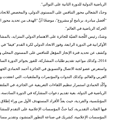
الرياضية الدولية للدورة الثانية على التوالي".
وحدّد الشعالي محور التنافس على المستوى الدولي، والمخصص للاتحادات ا
"أفضل مبادرة، برنامج أو مشروع"، موضحًا أنَّ "الهدف من تحديد محور
الحركة الرياضية في العالم".
وشدّد رئيس اللّجنة الفنيّة للجائزة على الاهتمام الدولي المتزايد، بالمشار
الأوكرانية في الدورة الرابعة، وفوز الاتحاد الدولي لكرة القدم "فيفا" في
2014، وكذلك مواعيد تقديم طلبات المشاركة، للفوز بجوائز الدورة السادسة.
واستعرض عضو لجنة الاتصال والتسويق في الجائزة أحمد الحمادي الجهود 
العربي والعالم، وكذلك الندوات والمؤتمرات والملتقيات، التي انعقدت وس
وأكّد الحمادي استمرار تنظيم اللقاءات التعريفية عن الجائزة، في الملتق
الرياضية في الدولة، بغية تقديم دعوات المشاركة في الدورة السادسة، 
فيها الفئات التقديرية، كما حثَّ المؤسسات الإعلامية على التقدم للمشا
المؤسسات الإعلامية، كشريك في صناعة التطور المنشود، وتقدير مساهم