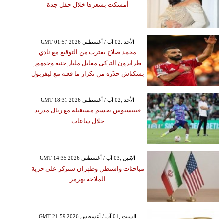
أمسكت بشعرها خلال حفل جدة
GMT 01:57 2026 الأحد ,02 آب / أغسطس
محمد صلاح يقترب من التوقيع مع نادي
طرابزون التركي مقابل مليار جنيه وجمهور
بشكتاش حذَره من تكرار ما فعله مع ليفربول
GMT 18:31 2026 الأحد ,02 آب / أغسطس
الأربعاء ,05 آب / أغسطس GMT 19:51
فينيسيوس يحسم مستقبله مع ريال مدريد
2026
خلال ساعات
نتينو يدعو قادة الفيفا إلى
اع طارئ في المغرب مع
صاعد الانتقادات ضده
GMT 14:35 2026 الإثنين ,03 آب / أغسطس
مباحثات واشنطن وطهران ستركز على حرية
الملاحة بهرمز
GMT 21:59 2026 السبت ,01 آب / أغسطس