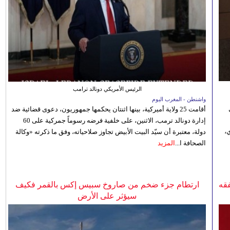
الرئيس الأمريكي دونالد ترامب
واشنطن - المغرب اليوم
أقامت 25 ولاية أميركية، بينها اثنتان يحكمها جمهوريون، دعوى قضائية ضد
إدارة دونالد ترمب، الاثنين، على خلفية فرضه رسوماً جمركية على 60
،
دولة، معتبرة أن سيّد البيت الأبيض تجاوز صلاحياته، وفق ما ذكرته «وكالة
الصحافة ا...
المزيد
فقه
ارتطام جزء ضخم من صاروخ سبيس إكس بالقمر فكيف
سيؤثر على الأرض