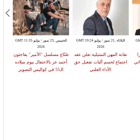
GMT 19:4
الثلاثاء ,21 تموز / يوليو GMT 19:24
الخميس ,23 تموز / يوليو GMT 11:35
2026
2026
ا
نقابة المهن التمثيلية تعلن عقد
صُنّاع مسلسل "الأمير" يفاجئون
شيرين
ئي
اجتماع لحسم آليات تفعيل حق
أحمد عز بالاحتفال بيوم ميلاده
ونان
الأداء العلني
الـ55 في كواليس التصوير
ليلة