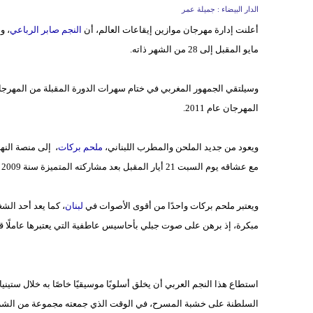
الدار البيضاء : جميلة عمر
أعلنت إدارة مهرجان موازين إيقاعات العالم، أن
النجم صابر الرباعي
مايو المقبل إلى 28 من الشهر ذاته.
وسيلتقي الجمهور المغربي في ختام سهرات الدورة المقبلة من المهرجان
المهرجان عام 2011.
ويعود من جديد الملحن والمطرب اللبناني،
ملحم بركات
، إلى منصة النه
مع عشاقه يوم السبت 21 أيار المقبل بعد مشاركته المتميزة سنة 2009 في المهرجان.
ويعتبر ملحم بركات واحدًا من أقوى الأصوات في
لبنان
، كما يعد أحد الش
مبكرة، إذ برهن على صوت جبلي بأحاسيس عاطفية التي يعتبرها عاملًا قويً
استطاع هذا النجم العربي أن يخلق أسلوبًا موسيقيًا خاصًا به خلال ستيني
السلطنة على خشبة المسرح، في الوقت الذي جمعته مجموعة من الشراك