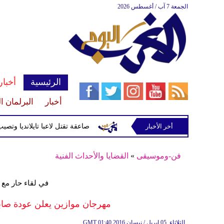
الجمعة 7 آب / أغسطس 2026
الرئيسية
أخبار
أخبار
البرلمان ا
أخر الأخبار
صاعقة تقتل لاعبا تايلانديا وتصيب 12 آخرين خلال مباراة
فن-وموسيقى
»
القضايا والأحداث الفنية
في لقاء حار مع 
مهرجان موازين يعلن عودة صاب
01:40 2016 الثلاثاء ,05 إبريل / نيسان
GMT