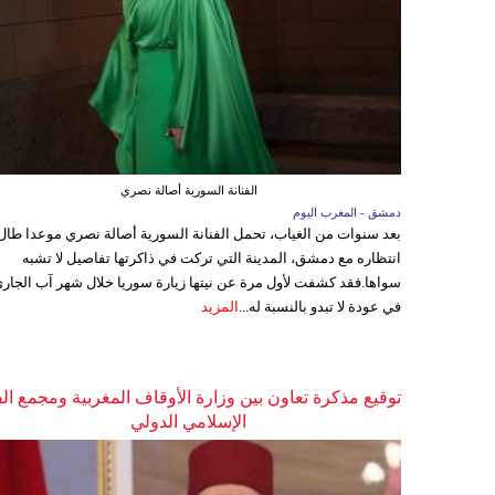
الفنانة السورية أصالة نصري
دمشق - المغرب اليوم
بعد سنوات من الغياب، تحمل الفنانة السورية أصالة نصري موعدا طال
انتظاره مع دمشق، المدينة التي تركت في ذاكرتها تفاصيل لا تشبه
سواها.فقد كشفت لأول مرة عن نيتها زيارة سوريا خلال شهر آب الجاري
في عودة لا تبدو بالنسبة له...
المزيد
توقيع مذكرة تعاون بين وزارة الأوقاف المغربية ومجمع ال
الإسلامي الدولي