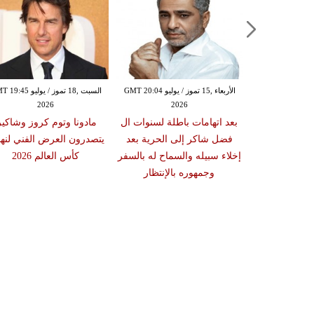
الثلاثاء ,14 تموز / يوليو GMT 14:28
الأربعاء ,15 تموز / يوليو GMT 20:04
السبت ,18 تموز / يوليو 5
2026
2026
20
سط الفني حول
بعد اتهامات باطلة لسنوات ال
مادونا وتوم كروز وشاكير
لني وسط مطالب
فضل شاكر إلى الحرية بعد
يتصدرون العرض الفني لنها
ق الفنانين
إخلاء سبيله والسماح له بالسفر
كأس العالم 2026
وجمهوره بالإنتظار