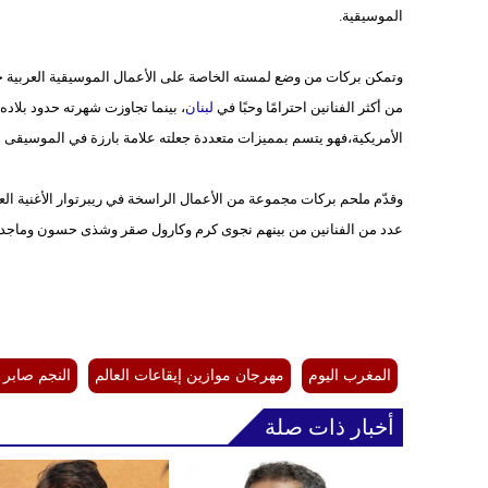
الموسيقية.
وتمكن بركات من وضع لمسته الخاصة على الأعمال الموسيقية العربية خلا
من أكثر الفنانين احترامًا وحبًا في
لبنان
، بينما تجاوزت شهرته حدود بلاده 
الأمريكية،فهو يتسم بمميزات متعددة جعلته علامة بارزة في الموسيقى ال
وقدّم ملحم بركات مجموعة من الأعمال الراسخة في ريبرتوار الأغنية العر
عدد من الفنانين من بينهم نجوى كرم وكارول صقر وشذى حسون وماجدة الر
المغرب اليوم
مهرجان موازين إيقاعات العالم
النجم صابر 
أخبار ذات صلة