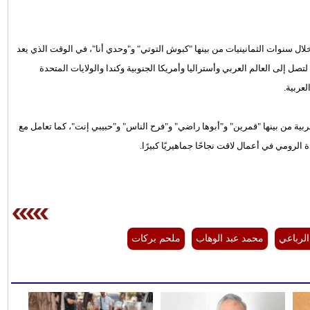
ل سنوات الثمانينيات من بينها "كبوش التوتي" و"وحدي أنا"، في الوقت الذي يعد
لتصل إلى العالم العربي وأستراليا وأمريكا الجنوبية وكندا والولايات المتحدة
عربية.
بية من بينها "قمرين" و"أبوها راضي" و"فرح الناس" و"حبيبي إنت"، كما تعامل مع
ومي في أعمال لاقت نجاحًا جماهيريًا كبيرًا.
الرباعي
محمد عبد الوهاب
ملحم بركات