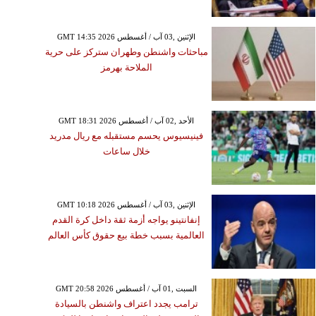
GMT 14:35 2026 الإثنين ,03 آب / أغسطس
مباحثات واشنطن وطهران ستركز على حرية
الملاحة بهرمز
الأربعاء ,05 آب / أغسطس GMT 20:09
2026
GMT 18:31 2026 الأحد ,02 آب / أغسطس
 عبد الوهاب وعمرو دياب
فينيسيوس يحسم مستقبله مع ريال مدريد
سي عجرم وأحمد سعد في
خلال ساعات
 غنائية استثنائية مع كبار
النجوم
GMT 10:18 2026 الإثنين ,03 آب / أغسطس
إنفانتينو يواجه أزمة ثقة داخل كرة القدم
العالمية بسبب خطة بيع حقوق كأس العالم
GMT 20:58 2026 السبت ,01 آب / أغسطس
ترامب يجدد اعتراف واشنطن بالسيادة