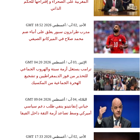
المغربية على الصحراء و إقتراحها للحكم
الذاتي
GMT 18:52 2026 الأحد ,02 آب / أغسطس
مدرب طرابزون سبور يعلق على أنباء ضم
محمد صلاح في الميركاتو الصيفي
GMT 04:20 2026 الإثنين ,03 آب / أغسطس
ترامب يستغل أزمة سبتة والهروب الجماعي
للتحذير من فوز الديمقراطيين و تشجيع
الهحرة الجماعية من المكسيك
GMT 09:04 2026 الثلاثاء ,04 آب / أغسطس
جياني إنفانتينو ينفي طلب دعم سياسي
أميركي وسط تصاعد أزمة الثقة داخل الفيفا
GMT 17:33 2026 الأحد ,02 آب / أغسطس