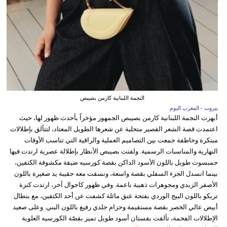
النجمة اللبنانية كارمن بصيبص
بيروت - المغرب اليوم
أبهرت النجمة اللبنانية كارمن بصيبص الجمهور مؤخراً بأحدث ظهور لها، حيث
اعتمدت قصة الشعر القصير متخلية عن شعرها الطويل المعتاد، لتتألق بإطلالات
مبتكرة وخاطفة جمعت بين التصاميم العملية والراقية التي تناسب الأوقات
النهارية والمناسبات الرسمية. ولفتت بصيبص الأنظار بإطلالة عصرية ارتدت فيها
جمبسوت طويل باللون الأسود الداكن بقصة كورسيه ضيقة مكشوفة الكتفين،
بينما انسدل الجزء السفلي بقصة واسعة، ونسقت معه حقيبة يد صغيرة باللون
الأصفر الزبدي ومجوهرات ذهبية ناعمة. وفي ظهور كاجوال آخر، ارتدت كنزة
تريكو باللون البيج الوردي بفتحة عنق مائلة كشفت عن أحد الكتفين، مع بنطال
أبيض عالي الخصر بقصة مستقيمة وحزام جلدي رفيع باللون البني. وعلى صعيد
الإطلالات الفخمة، تألقت بفستان أسود طويل تميز بقصّة الكورسيه العلوية