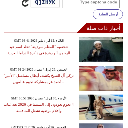
أرسل التعليق
أخبار ذات صلة
GMT 03:41 2026 الثلاثاء ,12 أيار / مايو
شخصية “المعلم سردينة” تخلد اسم عبد
الرحمن أبو زهرة في ذاكرة الدراما العربية
GMT 01:24 2026 الخميس ,23 إبريل / نيسان
تركي آل الشيخ يكشف أبطال مسلسل “الأمير”
لـ أحمد عز بمشاركة نجوم عالميين
GMT 06:58 2026 الأربعاء ,08 إبريل / نيسان
4 نجوم يعودون إلى السينما في 2026 بعد غياب
وأفلام مرتقبة تشعل المنافسة
GMT 03:37 2026 الخميس ,26 آذار/ مارس