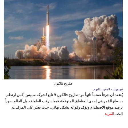
صاروخ فالكون
نيويورك - المغرب اليوم
يُعتقد أن جزءاً ضخماً تائهاً من صاروخ فالكون 9 تابع لشركة سبيس إكس ارتطم
بسطح القمر في إحدى المناطق المتوقعة، فيما يترقب العلماء حول العالم صوراً
ترصد موقع الاصطدام وتؤكد وقوعه بشكل نهائي، حيث تعذر على المركبات
الت...
المزيد