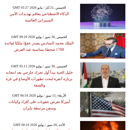
GMT 05:27 2026 الخميس ,21 أيار / مايو
الذكاء الاصطناعي يفاقم تهديدات الأمن
السيبراني العالمية
GMT 09:29 2026 الخميس ,30 تموز / يوليو
الملك محمد السادس يصدر عفوًا ملكيًا لفائدة
1788 شخصًا بمناسبة عيد العرش
GMT 05:11 2026 الخميس ,30 تموز / يوليو
خليل الحية يبدأ أول تحرك خارجي بعد انتخابه
بزيارة أنقرة لبحث تطورات الأوضاع في غزة
والضفة
GMT 06:54 2026 الأربعاء ,15 تموز / يوليو
أميركا تفرض عقوبات على أفراد وكيانات
وسفن مرتبطة بإيران
GMT 00:10 2026 الأحد ,26 تموز / يوليو