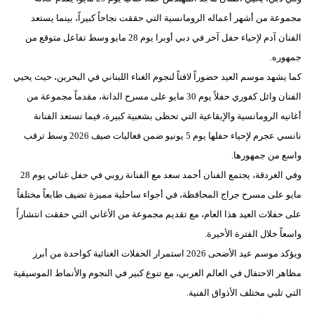
مجموعة من أشهر أعماله الرومانسية التي حققت نجاحاً كبيراً، بينما يستعد
الفنان آدم لإحياء حفل آخر في دبي أوبرا يوم 28 مايو وسط تفاعل متوقع من
جمهوره.
كما يشهد موسم العيد حضوراً لافتاً لنجوم الغناء اللبناني في البحرين، حيث يحيي
الفنان وائل كفوري حفلاً يوم 30 مايو على مسرح الدانة، مقدماً مجموعة من
أغانيه الرومانسية والإيقاعية التي تحظى بشعبية كبيرة، فيما تستعد الفنانة
نانسي عجرم لإحياء حفلها يوم 5 يونيو ضمن فعاليات صيف 2026 وسط ترقب
واسع من جمهورها.
وفي الغردقة، يجتمع الفنان أحمد سعد مع الفنانة روبي في حفل غنائي يوم 28
مايو على مسرح جراج المحافظة، في أجواء ساحلية مميزة تضيف طابعاً مختلفاً
على حفلات العيد هذا العام، مع تقديم مجموعة من الأغاني التي حققت انتشاراً
واسعاً خلال الفترة الأخيرة.
ويؤكد موسم عيد الأضحى 2026 استمرار الحفلات الغنائية كواحدة من أبرز
مظاهر الاحتفال في العالم العربي، مع تنوع كبير في النجوم والأنماط الموسيقية
التي تلبي مختلف الأذواق الفنية.