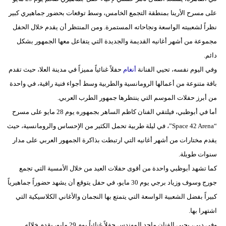
على مسرح الأرينا بمنطقة التجمع الخامس، وسط توقعات بحضور جماهيري كبير
بيئة
نظراً لشعبيته الواسعة ونجاحاته المستمرة. ومن المنتظر أن يقدم خلال الحفل
مجموعة من أشهر أغانيه القديمة والجديدة التي يتفاعل معها الجمهور بشكل
مدوَّنات
دائم.
أبراج
وفي اليوم نفسه، تحيي الفنانة
أنغام
حفلاً غنائياً مميزاً في مدينة العلا، حيث تقدم
باقة متنوعة من أعمالها الرومانسية والطربية وسط أجواء فنية راقية، في واحدة
فيديو
من أبرز حفلات الموسم التي ينتظرها جمهور الطرب العربي.
سيارات
أما في أبوظبي، فيلتقي الفنان كاظم الساهر بجمهوره يوم 28 مايو على مسرح
“Space 42 Arena”، في ليلة طربية تحمل الكثير من الإحساس والرومانسية، حيث
يقدم مختارات من أشهر أغانيه التي ارتبطت بذاكرة الجمهور العربي على مدار
سنوات طويلة.
كما تشهد أبوظبي واحدة من أقوى حفلات العيد من خلال الأمسية التي تجمع
جورج وسوف وزياد برجي يوم 30 مايو، في حفل يتوقع أن يشهد حضوراً جماهيرياً
كبيراً بفضل الشعبية الواسعة التي يتمتع بها النجمان والأغاني الكلاسيكية التي
اشتهرا بها.
وفي دبي، يحيي الفنان ماجد المهندس حفلاً غنائياً يوم 29 مايو، يقدم خلاله