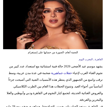
وسفر
ديكور
أخبار
البرلمان
المغربي
إعلام
النجمة أنغام- الصورة من حسابها على إنستغرام
القاهرة ـ المغرب اليوم
تعليم
يشهد موسم عيد الأضحى 2026 حالة فنية استثنائية مع استعداد عدد كبير من
مرأة
نجوم الغناء العرب لإحياء
حفلات جماهيرية
ضخمة في عدة مدن عربية، وسط
ترقب واسع من الجمهور الذي ينتظر هذه الأمسيات الفنية التي أصبحت جزءاً
أزياء
أساسياً من أجواء العيد. وتتنوع الحفلات هذا العام بين الطرب الكلاسيكي
إسلامية
والعروض الغنائية الحديثة، لتجمع كبار النجوم في القاهرة ودبي وأبوظبي والعلا
علوم
والبحرين والغردقة.
وتكنولوجيا
في القاهرة، يستعد الفنان تامر حسني لإحياء حفل جماهيري ضخم يوم 29 مايو