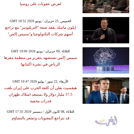
لفرض عقوبات على روسيا
GMT 18:52 2026 الخميس ,25 حزيران / يونيو
إيلون ماسك يفقد صفة "التريليونير" مع تراجع
أسهم شركات التكنولوجيا و"سبيس إكس"
GMT 19:00 2026 الثلاثاء ,09 حزيران / يونيو
سبيس إكس تستشهد بتقرير من منظمة مقرها
الرياض في نشرة اكتتابها
GMT 10:47 2026 الأربعاء ,22 تموز / يوليو
هيغسيث يعلن أن كلفة الحرب على إيران بلغت
37.5 مليار دولار ولا نستبعد امتلاك طهران
قدرات مخفية
GMT 17:35 2020 الثلاثاء ,08 كانون الأول / ديسمبر
قد تتراجع المعنويات وتشعر بالتشاؤم