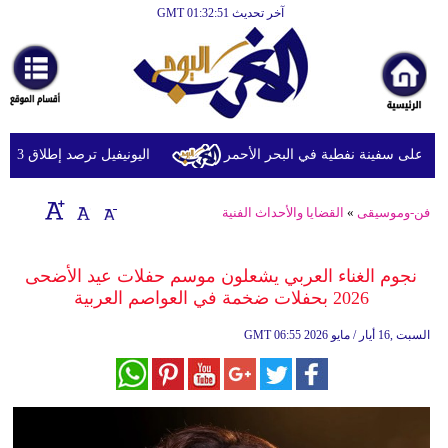
آخر تحديث GMT 01:32:51
الرئيسية
أخبارعاجلة
رياضة
ثقافة
لى سفينة نفطية في البحر الأحمر
اليونيفيل ترصد إطلاق 113 مقذوفا إسرائيليا على لبنان خلال يوم واحد
إقتصاد
فن-وموسيقى
»
القضايا والأحداث الفنية
فن
وموسيقى
نجوم الغناء العربي يشعلون موسم حفلات عيد الأضحى
2026 بحفلات ضخمة في العواصم العربية
أزياء
06:55 2026 السبت ,16 أيار / مايو
GMT
صحة
وتغذية
سياحة