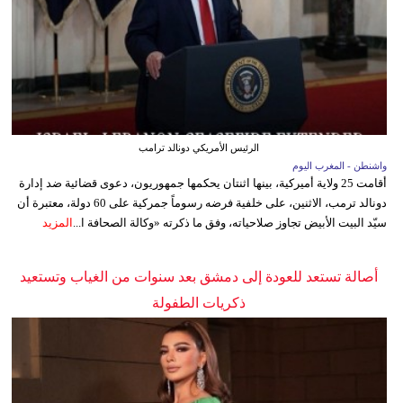
الرئيس الأمريكي دونالد ترامب
واشنطن - المغرب اليوم
أقامت 25 ولاية أميركية، بينها اثنتان يحكمها جمهوريون، دعوى قضائية ضد إدارة
دونالد ترمب، الاثنين، على خلفية فرضه رسوماً جمركية على 60 دولة، معتبرة أن
سيّد البيت الأبيض تجاوز صلاحياته، وفق ما ذكرته «وكالة الصحافة ا...
المزيد
أصالة تستعد للعودة إلى دمشق بعد سنوات من الغياب وتستعيد
ذكريات الطفولة