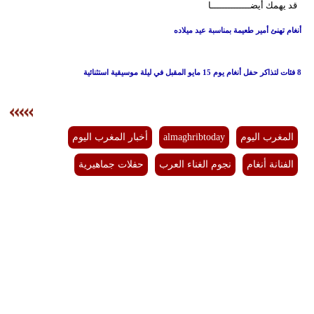
قد يهمك أيضــــــــــــــا
أنغام تهنئ أمير طعيمة بمناسبة عيد ميلاده
8 فئات لتذاكر حفل أنغام يوم 15 مايو المقبل في ليلة موسيقية استثنائية
المغرب اليوم
almaghribtoday
أخبار المغرب اليوم
الفنانة أنغام
نجوم الغناء العرب
حفلات جماهيرية