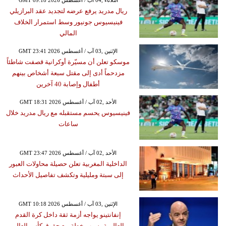
ريال مدريد يرفع عرضه لتجديد عقد البرازيلي
فينيسيوس جونيور وسط استمرار الخلاف
المالي
GMT 23:41 2026 الإثنين ,03 آب / أغسطس
موسكو تعلن أن مسيّرة أوكرانية قصفت شاطئاً
مزدحماً أدى إلى مقتل سبعة أشخاص بينهم
أطفال وإصابة 40 آخرين
GMT 18:31 2026 الأحد ,02 آب / أغسطس
فينيسيوس يحسم مستقبله مع ريال مدريد خلال
ساعات
GMT 23:47 2026 الأحد ,02 آب / أغسطس
الداخلية المغربية تعلن حصيلة محاولات العبور
إلى سبتة ومليلية وتكشف تفاصيل الأحداث
GMT 10:18 2026 الإثنين ,03 آب / أغسطس
إنفانتينو يواجه أزمة ثقة داخل كرة القدم
العالمية بسبب خطة بيع حقوق كأس العالم