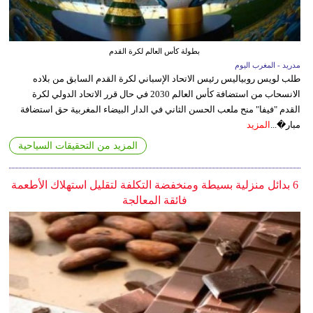
بطولة كأس العالم لكرة القدم
مدريد - المغرب اليوم
طلب لويس روبياليس رئيس الاتحاد الإسباني لكرة القدم السابق من بلاده
الانسحاب من استضافة كأس العالم 2030 في حال قرر الاتحاد الدولي لكرة
القدم "فيفا" منح ملعب الحسن الثاني في الدار البيضاء المغربية حق استضافة
مبار�...
المزيد
المزيد من التحقيقات السياحية
6 بدائل منزلية بسيطة ومنخفضة التكلفة لتقليل استهلاك الأطعمة
فائقة المعالجة