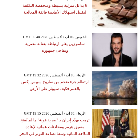
6 بدائل منزلية بسيطة ومنخفضة التكلفة
لتقليل استهلاك الأطعمة فائقة المعالجة
GMT 00:48 2026 الخميس ,06 آب / أغسطس
سامو زين يعلن ارتباطه بفنانة مصرية
ويفاجئ جمهوره
GMT 19:32 2026 الأربعاء ,05 آب / أغسطس
ارتطام جزء ضخم من صاروخ سبيس إكس
بالقمر فكيف سيؤثر على الأرض
GMT 19:15 2026 الأربعاء ,05 آب / أغسطس
ترمب يهدّد إيران بـ "ضربة قوية" ما لم يُفتح
مضيق هرمز ومحادثات عمانية لإعادة
الملاحة المائية وسط تصاعد التوتر في البحر