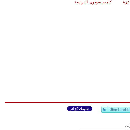
غزة
كلميم يعودون للدراسة
ا
تعليقك كزائر
وني