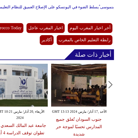
بنموسى ُيسلط الضوء في اليونسكو على الإصلاح العميق للنظام التعليمي
أخر اخبار المغرب اليوم
اخبار المغرب عاجل
rocco Today
رابطة التعليم الخاص بالمغرب
أكادير
أخبار ذات صلة
الأحد ,17 آذار/ مارس GMT 13:13 2024
الأربعاء ,20 آذار/ مارس 1
2024
جنوب السودان تُغلق جميع
جامعة عبد المالك السعدي
المدارس تحسبًا لموجة حر
تطوان توقف 
شديدة