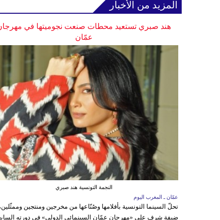
المزيد من الأخبار
هند صبري تستعيد محطات صنعت نجوميتها في مهرجان
عمّان
النجمة التونسية هند صبري
عمّان ـ المغرب اليوم
تحلّ السينما التونسية بأفلامها وصُنّاعها من مخرجين ومنتجين وممثّلين،
ضيفة شرف على «مهرجان عمّان السينمائي الدولي» في دورته السابع