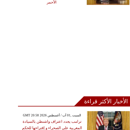
الأحمر
الأخبار الأكثر قراءة
الخميس ,16 أيار / مايو GMT 09:48
2024
GMT 20:58 2026 السبت ,01 آب / أغسطس
س بريطانيا تنصح طلابها
ترامب يجدد اعتراف واشنطن بالسيادة
ين وقت الإنترنت وتجنّب
المغربية على الصحراء و إقتراحها للحكم