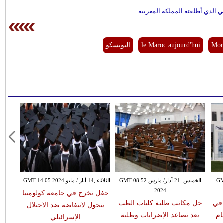
 الذي أطلقته المملكة المغربية
Mor
le Maroc aujourd'hui
اليونسكو
GMT 10:2
الخميس ,21 آذار/ مارس GMT 08:52
الثلاثاء ,14 أيار / مايو GMT 14:05 2024
2024
حفل تخرج في جامعة كولومبيا
 في
حل مكاتب طلبة كليات الطب
مدار
يتحول لانتفاضة ضد الاحتلال
الدراسة 4 أيام
بعد تصاعد الإضرابات وطلبة
لتقن
الإسرائيلي