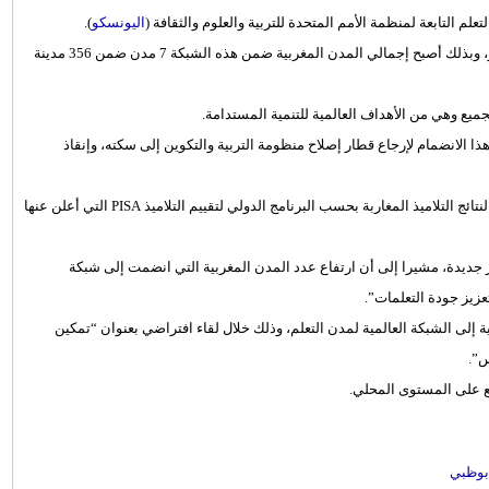
 التابعة لمنظمة الأمم المتحدة للتربية والعلوم والثقافة (
اليونسكو
).
وكانت هذه الشبكة تضم سابقا مدن مراكش وإفران وشفشاون وبنجرير، وبذلك أصبح إجمالي المدن المغربية ضمن هذه الشبكة 7 مدن ضمن 356 مدينة
ميع وهي من الأهداف العالمية للتنمية المستدامة.
 الانضمام لإرجاع قطار إصلاح منظومة التربية والتكوين إلى سكته، وإنقاذ
وأضاف وفق تصريح صحفي عممه على وسائل الإعلام أن التراجع الكبير لنتائج التلاميذ المغاربة بحسب البرنامج الدولي لتقييم التلاميذ PISA التي أعلن عنها
 جديدة، مشيرا إلى أن ارتفاع عدد المدن المغربية التي انضمت إلى شبكة
زيز جودة التعلمات”.
و) كشفت الأربعاء المنصرم، عن انضمام 3 مدن مغربية إلى الشبكة العالمية لمدن التعلم، وذلك خلال لقاء افتراضي بعنوان “تمكين
س”.
يع على المستوى المحلي.