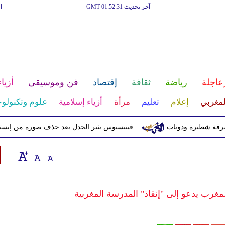
آخر تحديث GMT 01:52:31
ا
عاجلة
رياضة
ثقافة
إقتصاد
فن وموسيقى
أزياء
لمغربي
إعلام
تعليم
مرأة
أزياء إسلامية
علوم وتكنولوج
يرة ودونات
فينيسيوس يثير الجدل بعد حذف صوره من إنستغرام
غرب يدعو إلى "إنقاذ" المدرسة المغربية