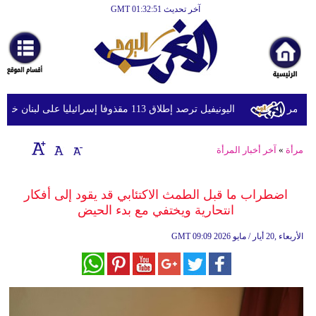
آخر تحديث GMT 01:32:51
الرئيسية
أخبارعاجلة
رياضة
ثقافة
حمر
اليونيفيل ترصد إطلاق 113 مقذوفا إسرائيليا على لبنان خلال يوم واحد
إقتصاد
مرأة
»
آخر أخبار المرأة
فن
وموسيقى
اضطراب ما قبل الطمث الاكتئابي قد يقود إلى أفكار
انتحارية ويختفي مع بدء الحيض
أزياء
09:09 2026 الأربعاء ,20 أيار / مايو
GMT
صحة
وتغذية
سياحة