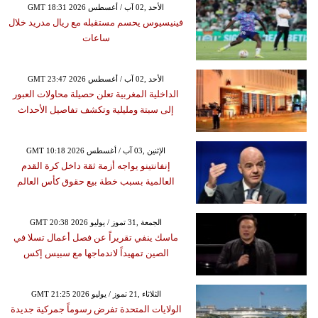
GMT 18:31 2026 الأحد ,02 آب / أغسطس
فينيسيوس يحسم مستقبله مع ريال مدريد خلال
ساعات
GMT 23:47 2026 الأحد ,02 آب / أغسطس
الداخلية المغربية تعلن حصيلة محاولات العبور
إلى سبتة ومليلية وتكشف تفاصيل الأحداث
GMT 10:18 2026 الإثنين ,03 آب / أغسطس
إنفانتينو يواجه أزمة ثقة داخل كرة القدم
العالمية بسبب خطة بيع حقوق كأس العالم
GMT 20:38 2026 الجمعة ,31 تموز / يوليو
ماسك ينفي تقريراً عن فصل أعمال تسلا في
الصين تمهيداً لاندماجها مع سبيس إكس
GMT 21:25 2026 الثلاثاء ,21 تموز / يوليو
الولايات المتحدة تفرض رسوماً جمركية جديدة