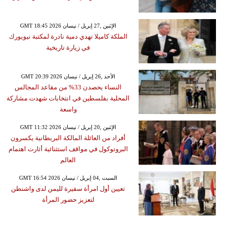
GMT 18:45 2026 الإثنين ,27 إبريل / نيسان
الملكة كاميلا تهدي دمية نادرة لمكتبة نيويورك
في زيارة تاريخية
GMT 20:39 2026 الأحد ,26 إبريل / نيسان
النساء يحصدن 33% من مقاعد المجالس
المحلية بفلسطين في انتخابات شهدت مشاركة
واسعة
GMT 11:32 2026 الإثنين ,20 إبريل / نيسان
أفراد من العائلة المالكة البريطانية يكسرون
البروتوكول في مواقف استثنائية أثارت اهتمام
العالم
GMT 16:54 2026 السبت ,04 إبريل / نيسان
تعيين أول امرأة سفيرة لليمن لدى واشنطن
لتعزيز حضور المرأة