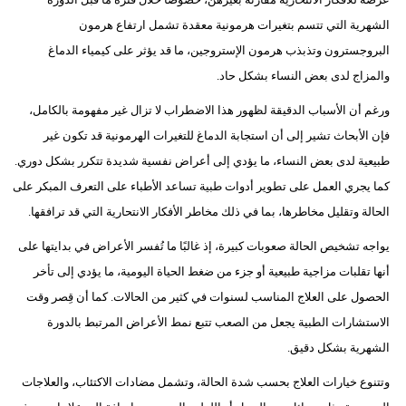
الشهرية التي تتسم بتغيرات هرمونية معقدة تشمل ارتفاع هرمون
البروجسترون وتذبذب هرمون الإستروجين، ما قد يؤثر على كيمياء الدماغ
والمزاج لدى بعض النساء بشكل حاد.
ورغم أن الأسباب الدقيقة لظهور هذا الاضطراب لا تزال غير مفهومة بالكامل،
فإن الأبحاث تشير إلى أن استجابة الدماغ للتغيرات الهرمونية قد تكون غير
طبيعية لدى بعض النساء، ما يؤدي إلى أعراض نفسية شديدة تتكرر بشكل دوري.
كما يجري العمل على تطوير أدوات طبية تساعد الأطباء على التعرف المبكر على
الحالة وتقليل مخاطرها، بما في ذلك مخاطر الأفكار الانتحارية التي قد ترافقها.
يواجه تشخيص الحالة صعوبات كبيرة، إذ غالبًا ما تُفسر الأعراض في بدايتها على
أنها تقلبات مزاجية طبيعية أو جزء من ضغط الحياة اليومية، ما يؤدي إلى تأخر
الحصول على العلاج المناسب لسنوات في كثير من الحالات. كما أن قِصر وقت
الاستشارات الطبية يجعل من الصعب تتبع نمط الأعراض المرتبط بالدورة
الشهرية بشكل دقيق.
وتتنوع خيارات العلاج بحسب شدة الحالة، وتشمل مضادات الاكتئاب، والعلاجات