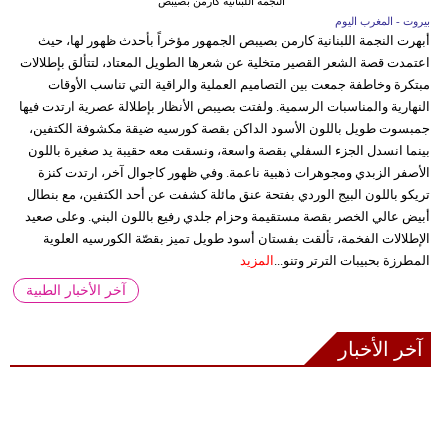
النجمة اللبنانية كارمن بصيبص
بيروت - المغرب اليوم
أبهرت النجمة اللبنانية كارمن بصيبص الجمهور مؤخراً بأحدث ظهور لها، حيث
اعتمدت قصة الشعر القصير متخلية عن شعرها الطويل المعتاد، لتتألق بإطلالات
مبتكرة وخاطفة جمعت بين التصاميم العملية والراقية التي تناسب الأوقات
النهارية والمناسبات الرسمية. ولفتت بصيبص الأنظار بإطلالة عصرية ارتدت فيها
جمبسوت طويل باللون الأسود الداكن بقصة كورسيه ضيقة مكشوفة الكتفين،
بينما انسدل الجزء السفلي بقصة واسعة، ونسقت معه حقيبة يد صغيرة باللون
الأصفر الزبدي ومجوهرات ذهبية ناعمة. وفي ظهور كاجوال آخر، ارتدت كنزة
تريكو باللون البيج الوردي بفتحة عنق مائلة كشفت عن أحد الكتفين، مع بنطال
أبيض عالي الخصر بقصة مستقيمة وحزام جلدي رفيع باللون البني. وعلى صعيد
الإطلالات الفخمة، تألقت بفستان أسود طويل تميز بقصّة الكورسيه العلوية
المطرزة بحبيبات الترتر وتنو...
المزيد
آخر الأخبار الطبية
آخر الأخبار