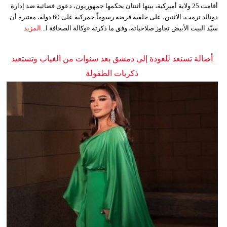
أقامت 25 ولاية أميركية، بينها اثنتان يحكمها جمهوريون، دعوى قضائية ضد إدارة
دونالد ترمب، الاثنين، على خلفية فرضه رسوماً جمركية على 60 دولة، معتبرة أن
سيّد البيت الأبيض تجاوز صلاحياته، وفق ما ذكرته «وكالة الصحافة ا...
المزيد
أصالة تستعد للعودة إلى دمشق بعد سنوات من الغياب وتستعيد
ذكريات الطفولة