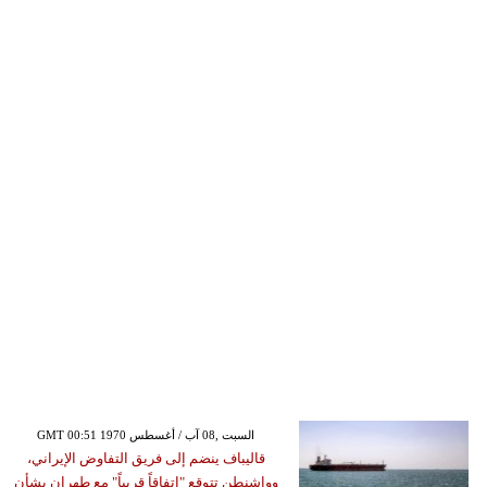
GMT 00:51 1970 السبت ,08 آب / أغسطس
قاليباف ينضم إلى فريق التفاوض الإيراني،
وواشنطن تتوقع "اتفاقاً قريباً" مع طهران بشأن