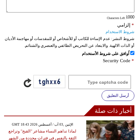
: Characters Left
*
إلزامي
شروط الاستخدام
شروط النشر:
عدم الإساءة للكاتب أو للأشخاص أو للمقدسات أو مهاجمة الأديان
أو الذات الالهية. والابتعاد عن التحريض الطائفي والعنصري والشتائم.
اُوافق على شروط الأستخدام
Security Code
*
أرسل التعليق
أخبار ذات صلة
GMT 18:43 2026 الإثنين ,03 آب / أغسطس
لماذا تداهم النساء مشاعر "القبح" وتراجع
الثقة بالنفس في فترات محددة من الشهر