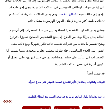
الهرمونية مثل وسائل منع الحمل أو اللولب الهرموني، إضافة إلى علاجات تهدف
إلى إيقاف مؤقت لوظائف المبيضين في الحالات الشديدة، وهي إجراءات قد
تؤدي إلى حالة تشبه
انقطاع الطمث
. وفي بعض الحالات النادرة، قد تُستخدم
تدخلات طبية أكثر جذرية لإيقاف الدورة الهرمونية بشكل دائم.
وتشير بعض التجارب الشخصية لنساء يعانين من هذا الاضطراب إلى أن فهم
الحالة يمثل جزءًا مهمًا من العلاج، إذ يمنح التشخيص الصحيح شعورًا بالارتياح
ويتيح تفسير ما يحدث من تغيرات نفسية حادة تتكرر شهريًا. ومع ذلك، يبقى
العثور على العلاج المناسب رحلة طويلة تتطلب تجارب متعددة، بينما تستمر آثار
الاضطراب في التأثير على حياة المصابات، بما في ذلك قدرتهن على العمل أو
تكوين أسرة في بعض الحالات الشديدة.
قد يهمك أيضاً :
الجينات والالتهاب يضاعفان تأثير انقطاع الطمث المبكر على دماغ المرأة
دراسة تؤكد أنّ تناول المانجو يوميًا يدعم صحة القلب بعد انقطاع الطمث