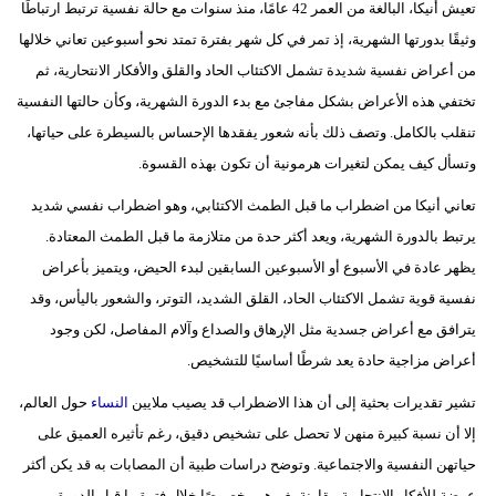
تعيش أنيكا، البالغة من العمر 42 عامًا، منذ سنوات مع حالة نفسية ترتبط ارتباطًا
وثيقًا بدورتها الشهرية، إذ تمر في كل شهر بفترة تمتد نحو أسبوعين تعاني خلالها
بيئة
من أعراض نفسية شديدة تشمل الاكتئاب الحاد والقلق والأفكار الانتحارية، ثم
مدوَّنات
تختفي هذه الأعراض بشكل مفاجئ مع بدء الدورة الشهرية، وكأن حالتها النفسية
تنقلب بالكامل. وتصف ذلك بأنه شعور يفقدها الإحساس بالسيطرة على حياتها،
أبراج
وتسأل كيف يمكن لتغيرات هرمونية أن تكون بهذه القسوة.
فيديو
تعاني أنيكا من اضطراب ما قبل الطمث الاكتئابي، وهو اضطراب نفسي شديد
يرتبط بالدورة الشهرية، ويعد أكثر حدة من متلازمة ما قبل الطمث المعتادة.
سيارات
يظهر عادة في الأسبوع أو الأسبوعين السابقين لبدء الحيض، ويتميز بأعراض
نفسية قوية تشمل الاكتئاب الحاد، القلق الشديد، التوتر، والشعور باليأس، وقد
يترافق مع أعراض جسدية مثل الإرهاق والصداع وآلام المفاصل، لكن وجود
أعراض مزاجية حادة يعد شرطًا أساسيًا للتشخيص.
تشير تقديرات بحثية إلى أن هذا الاضطراب قد يصيب ملايين
النساء
حول العالم،
إلا أن نسبة كبيرة منهن لا تحصل على تشخيص دقيق، رغم تأثيره العميق على
حياتهن النفسية والاجتماعية. وتوضح دراسات طبية أن المصابات به قد يكن أكثر
عرضة للأفكار الانتحارية مقارنة بغيرهن، خصوصًا خلال فترة ما قبل الدورة