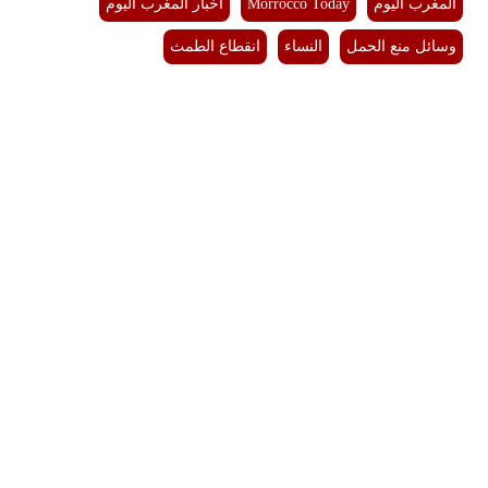
المغرب اليوم
Morrocco Today
أخبار المغرب اليوم
وسائل منع الحمل
النساء
انقطاع الطمث