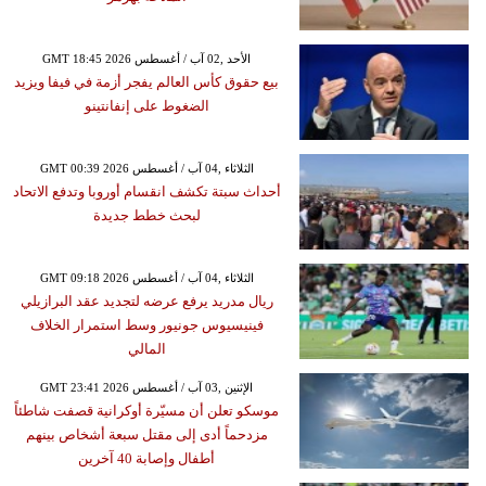
GMT 18:45 2026 الأحد ,02 آب / أغسطس
بيع حقوق كأس العالم يفجر أزمة في فيفا ويزيد
الضغوط على إنفانتينو
GMT 00:39 2026 الثلاثاء ,04 آب / أغسطس
أحداث سبتة تكشف انقسام أوروبا وتدفع الاتحاد
لبحث خطط جديدة
GMT 09:18 2026 الثلاثاء ,04 آب / أغسطس
ريال مدريد يرفع عرضه لتجديد عقد البرازيلي
فينيسيوس جونيور وسط استمرار الخلاف
المالي
GMT 23:41 2026 الإثنين ,03 آب / أغسطس
موسكو تعلن أن مسيّرة أوكرانية قصفت شاطئاً
مزدحماً أدى إلى مقتل سبعة أشخاص بينهم
أطفال وإصابة 40 آخرين