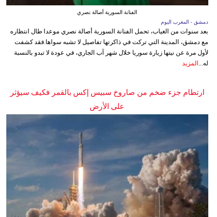
الفنانة السورية أصالة نصري
دمشق - المغرب اليوم
بعد سنوات من الغياب، تحمل الفنانة السورية أصالة نصري موعدا طال انتظاره
مع دمشق، المدينة التي تركت في ذاكرتها تفاصيل لا تشبه سواها.فقد كشفت
لأول مرة عن نيتها زيارة سوريا خلال شهر آب الجاري، في عودة لا تبدو بالنسبة
له...
المزيد
ارتطام جزء ضخم من صاروخ سبيس إكس بالقمر فكيف سيؤثر
على الأرض