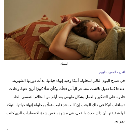
وسفر
ديكور
أخبار
البرلمان
المغربي
إعلام
النساء
لندن - المغرب اليوم
تعليم
في صباح اليوم التالي لمحاولة أنيكا وحيد إنهاء حياتها، بدأت دورتها الشهرية.
مرأة
عندها كما تقول تلاشت مشاعر اليأس فجأة، وكأن ثقلًا كبيرًا أزيح عنها، وعادت
قادرة على التفكير والعمل بشكل طبيعي بعد أيام من الظلام النفسي الحاد.
أزياء
تساءلت أنيكا في ذلك الوقت إن كانت قد قامت فعلًا بمحاولة إنهاء حياتها، لتؤكد
إسلامية
لها شقيقتها أن ذلك حدث بالفعل، في مشهد يلخص شدة الاضطراب الذي كانت
علوم
تمر به.
وتكنولوجيا