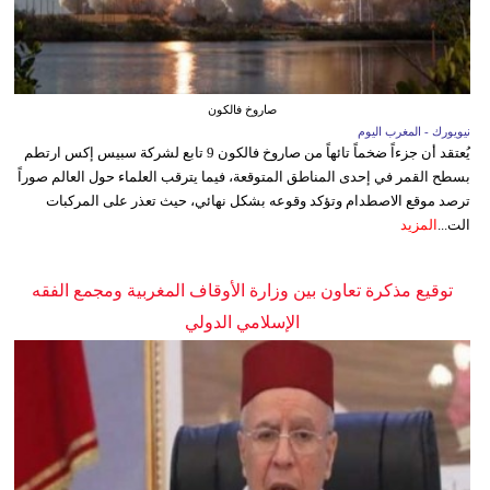
صاروخ فالكون
نيويورك - المغرب اليوم
يُعتقد أن جزءاً ضخماً تائهاً من صاروخ فالكون 9 تابع لشركة سبيس إكس ارتطم
بسطح القمر في إحدى المناطق المتوقعة، فيما يترقب العلماء حول العالم صوراً
ترصد موقع الاصطدام وتؤكد وقوعه بشكل نهائي، حيث تعذر على المركبات
الت...
المزيد
توقيع مذكرة تعاون بين وزارة الأوقاف المغربية ومجمع الفقه
الإسلامي الدولي