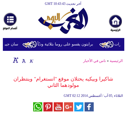
آخر تحديث GMT 10:43:43
الرئيسية
أخبارعاجلة
رياضة
ثقافة
ارات
برايتون يقسو على روما بثلاثية وديّاً
سان جيرمان يتعاد
إقتصاد
الرئيسية
»
ناس في الأخبار
فن
وموسيقى
شاكيرا وبيكيه يحتلان موقع "انستغرام" وينتظران
مولودهما الثاني
أزياء
02:12 2014 الثلاثاء ,05 آب / أغسطس
GMT
صحة
وتغذية
سياحة