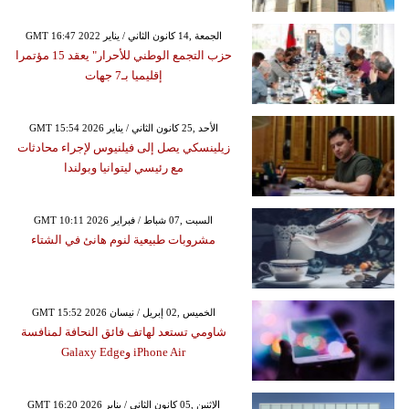
GMT 16:47 2022 الجمعة ,14 كانون الثاني / يناير
حزب التجمع الوطني للأحرار" يعقد 15 مؤتمرا
إقليميا بـ7 جهات
GMT 15:54 2026 الأحد ,25 كانون الثاني / يناير
زيلينسكي يصل إلى فيلنيوس لإجراء محادثات
مع رئيسي ليتوانيا وبولندا
GMT 10:11 2026 السبت ,07 شباط / فبراير
مشروبات طبيعية لنوم هانئ في الشتاء
GMT 15:52 2026 الخميس ,02 إبريل / نيسان
شاومي تستعد لهاتف فائق النحافة لمنافسة
iPhone Air وGalaxy Edge
GMT 16:20 2026 الإثنين ,05 كانون الثاني / يناير