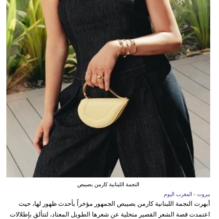
النجمة اللبنانية كارمن بصيبص
بيروت - المغرب اليوم
أبهرت النجمة اللبنانية كارمن بصيبص الجمهور مؤخراً بأحدث ظهور لها، حيث
اعتمدت قصة الشعر القصير متخلية عن شعرها الطويل المعتاد، لتتألق بإطلالات