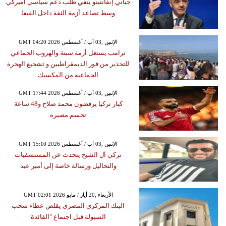
جياني إنفانتينو ينفي طلب دعم سياسي أميركي
وسط تصاعد أزمة الثقة داخل الفيفا
GMT 04:20 2026 الإثنين ,03 آب / أغسطس
ترامب يستغل أزمة سبتة والهروب الجماعي
للتحذير من فوز الديمقراطيين و تشجيع الهحرة
الجماعية من المكسيك
GMT 17:44 2026 الإثنين ,03 آب / أغسطس
كبار تركيا يرفضون محمد صلاح و48 ساعة
تحسم مصيره
GMT 15:10 2026 الإثنين ,03 آب / أغسطس
تركي آل الشيخ يتحدث عن المستشفيات
والتحاليل ورسالة خاصة إلى أمير عيد
GMT 02:01 2026 الأربعاء ,20 أيار / مايو
البنك المركزي المصري يقلص عطاء سحب
السيولة قبل اجتماع "الفائدة