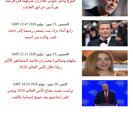
جورج وأمل كلوني يغادران منزلهما في فرنسا
هرباً من حرائق الغابات
GMT 22:47 2026 الخميس ,23 تموز / يوليو
رابع أبناء براد بيت يسعى رسميا إلى حذف
لقب والده من اسمه
GMT 22:11 2026 الخميس ,23 تموز / يوليو
بيكهام وشاكيرا يتصدران قائمة المشاهير الأكثر
ربحًا خلال كأس العالم 2026
GMT 18:14 2026 الإثنين ,20 تموز / يوليو
ترامب يشيد بنجاح كأس العالم 2026 ويثني
على إنفانتينو بعد تتويج إسبانيا باللقب