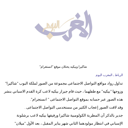
وسفر
ديكور
أخبار
البرلمان
المغربي
إعلام
شاكيرا وبيكيه يحتلان موقع "انستغرام"
تعليم
الرباط ـ المغرب اليوم
تداول رواد مواقع التواصل الاجتماعى مجموعة من الصور لملكة البوب "شاكيرا"
مرأة
وزوجها "بيكيه" مع طفلهما ، حيث قام جيرار بيكيه لاعب كرة القدم الاسباني بنشر
أزياء
هذه الصور عبر حسابه بموقع التواصل الاجتماعى " انستجرام".
إسلامية
وقد لاقت الصور إعجاب الكثير من مستخدمى التواصل الاجتماعى .
جدير بالذكر أن المطربة الكولومبية شاكيرا ورفيقها بيكيه لاعب برشلونة
علوم
الإسباني في انتظار مولودهما الثاني شهر يناير المقبل ، بعد الأول "ميلان"
وتكنولوجيا