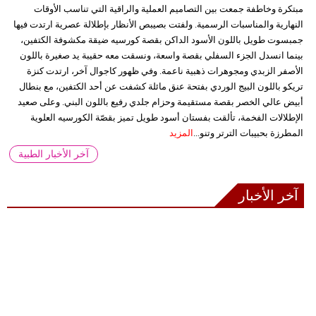
مبتكرة وخاطفة جمعت بين التصاميم العملية والراقية التي تناسب الأوقات
النهارية والمناسبات الرسمية. ولفتت بصيبص الأنظار بإطلالة عصرية ارتدت فيها
جمبسوت طويل باللون الأسود الداكن بقصة كورسيه ضيقة مكشوفة الكتفين،
بينما انسدل الجزء السفلي بقصة واسعة، ونسقت معه حقيبة يد صغيرة باللون
الأصفر الزبدي ومجوهرات ذهبية ناعمة. وفي ظهور كاجوال آخر، ارتدت كنزة
تريكو باللون البيج الوردي بفتحة عنق مائلة كشفت عن أحد الكتفين، مع بنطال
أبيض عالي الخصر بقصة مستقيمة وحزام جلدي رفيع باللون البني. وعلى صعيد
الإطلالات الفخمة، تألقت بفستان أسود طويل تميز بقصّة الكورسيه العلوية
المطرزة بحبيبات الترتر وتنو...
المزيد
آخر الأخبار الطبية
آخر الأخبار