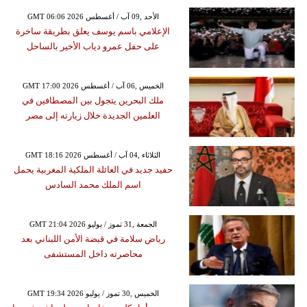
GMT 06:06 2026 الأحد ,09 آب / أغسطس
الإعلامي باسم يوسف يعلق بطريقة ساخرة
على حفل عمرو دياب الأخير بالساحل
GMT 17:00 2026 الخميس ,06 آب / أغسطس
ملك البحرين يتجول بين المصطافين في
العلمين الجديدة خلال زيارته إلى مصر
GMT 18:16 2026 الثلاثاء ,04 آب / أغسطس
حفيد جديد في العائلة الملكية المغربية يحمل
اسم الملك محمد السادس
GMT 21:04 2026 الجمعة ,31 تموز / يوليو
رياض سلامة في قبضة الأمن اللبناني بعد
محاصرته داخل المستشفى
GMT 19:34 2026 الخميس ,30 تموز / يوليو