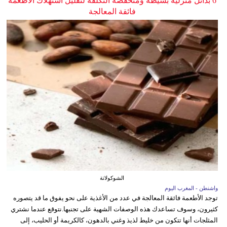
6 بدائل منزلية بسيطة ومنخفضة التكلفة لتقليل استهلاك الأطعمة
فائقة المعالجة
الشوكولاتة
واشنطن - المغرب اليوم
توجد الأطعمة فائقة المعالجة في عدد من الأغذية على نحو يفوق ما قد يتصوره
كثيرون، وسوف تساعدك هذه الوصفات الشهية على تجنبها.نتوقع عندما نشتري
المثلجات أنها تتكون من خليط لذيذ وغني بالدهون، كالكريمة أو الحليب، إلى