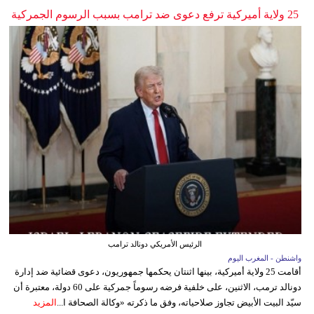
25 ولاية أميركية ترفع دعوى ضد ترامب بسبب الرسوم الجمركية
الرئيس الأمريكي دونالد ترامب
واشنطن - المغرب اليوم
أقامت 25 ولاية أميركية، بينها اثنتان يحكمها جمهوريون، دعوى قضائية ضد إدارة
دونالد ترمب، الاثنين، على خلفية فرضه رسوماً جمركية على 60 دولة، معتبرة أن
سيّد البيت الأبيض تجاوز صلاحياته، وفق ما ذكرته «وكالة الصحافة ا...
المزيد