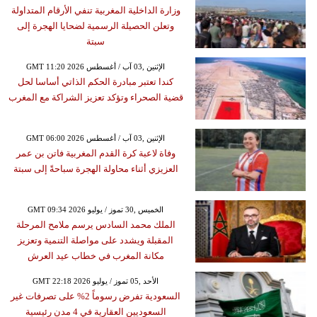
وزارة الداخلية المغربية تنفي الأرقام المتداولة
وتعلن الحصيلة الرسمية لضحايا الهجرة إلى
سبتة
GMT 11:20 2026 الإثنين ,03 آب / أغسطس
كندا تعتبر مبادرة الحكم الذاتي أساسا لحل
قضية الصحراء وتؤكد تعزيز الشراكة مع المغرب
GMT 06:00 2026 الإثنين ,03 آب / أغسطس
وفاة لاعبة كرة القدم المغربية فاتن بن عمر
العزيزي أثناء محاولة الهجرة سباحةً إلى سبتة
GMT 09:34 2026 الخميس ,30 تموز / يوليو
الملك محمد السادس يرسم ملامح المرحلة
المقبلة ويشدد على مواصلة التنمية وتعزيز
مكانة المغرب في خطاب عيد العرش
GMT 22:18 2026 الأحد ,05 تموز / يوليو
السعودية تفرض رسوماً 2% على تصرفات غير
السعوديين العقارية في 4 مدن رئيسية