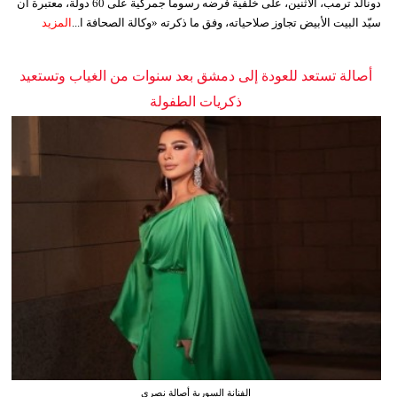
دونالد ترمب، الاثنين، على خلفية فرضه رسوماً جمركية على 60 دولة، معتبرة أن
سيّد البيت الأبيض تجاوز صلاحياته، وفق ما ذكرته «وكالة الصحافة ا...
المزيد
أصالة تستعد للعودة إلى دمشق بعد سنوات من الغياب وتستعيد
ذكريات الطفولة
الفنانة السورية أصالة نصري