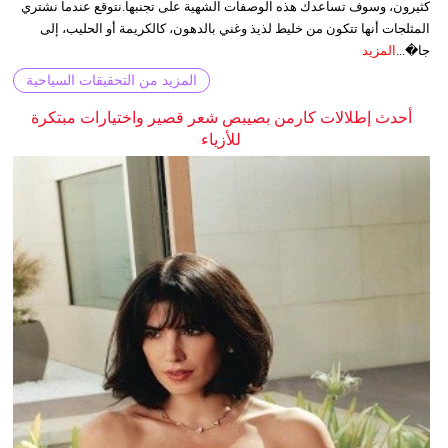
كثيرون، وسوف تساعدك هذه الوصفات الشهية على تجنبها.نتوقع عندما نشتري
المثلجات أنها تتكون من خليط لذيذ وغني بالدهون، كالكريمة أو الحليب، إلى
جا�...
المزيد
المزيد من التحقيقات السياحية
أحدث إطلالات كارمن بصيبص شعر قصير واختيارات مبتكرة
للأزياء