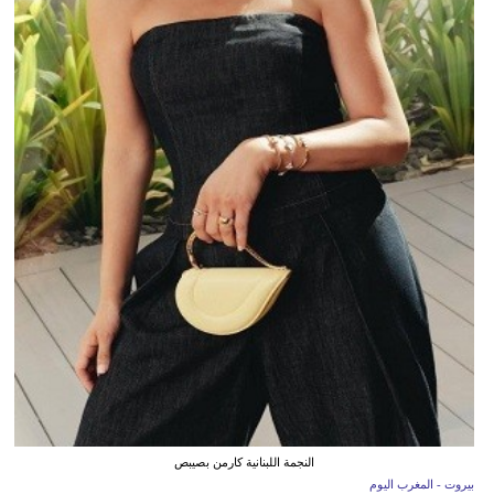
النجمة اللبنانية كارمن بصيبص
بيروت - المغرب اليوم