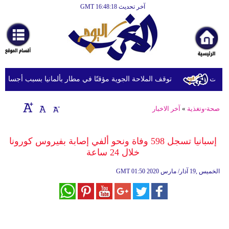
آخر تحديث GMT 16:48:18
الرئيسية
أخبارعاجلة
رياضة
ثقافة
توقف الملاحة الجوية مؤقتًا في مطار بألمانيا بسبب أجسام مشب
إقتصاد
صحة-وتغذية
»
آخر الاخبار
فن
وموسيقى
إسبانيا تسجل 598 وفاة ونحو ألفي إصابة بفيروس كورونا
خلال 24 ساعة
أزياء
01:50 2020 الخميس ,19 آذار/ مارس
GMT
صحة
وتغذية
سياحة