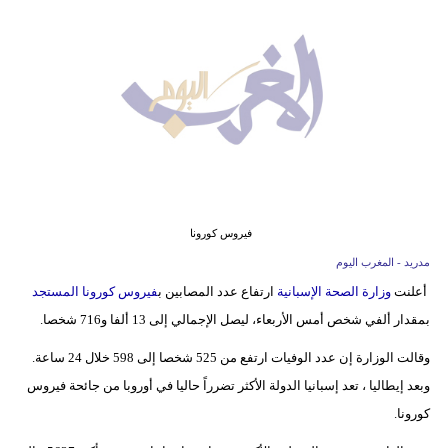
وسفر
ديكور
أخبار
البرلمان
المغربي
إعلام
فيروس كورونا
تعليم
مدريد - المغرب اليوم
أعلنت
وزارة الصحة الإسبانية
ارتفاع عدد المصابين ب
فيروس كورونا المستجد
مرأة
بمقدار ألفي شخص أمس الأربعاء، ليصل الإجمالي إلى 13 ألفا و716 شخصا.
أزياء
وقالت الوزارة إن عدد الوفيات ارتفع من 525 شخصا إلى 598 خلال 24 ساعة.
إسلامية
وبعد إيطاليا ، تعد إسبانيا الدولة الأكثر تضرراً حاليا في أوروبا من جائحة فيروس
كورونا.
علوم
وتكنولوجيا