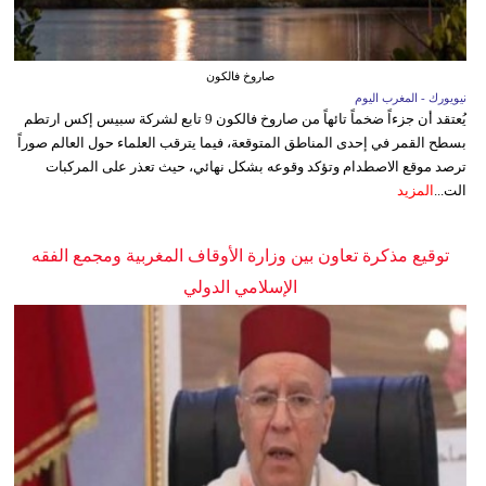
صاروخ فالكون
نيويورك - المغرب اليوم
يُعتقد أن جزءاً ضخماً تائهاً من صاروخ فالكون 9 تابع لشركة سبيس إكس ارتطم
بسطح القمر في إحدى المناطق المتوقعة، فيما يترقب العلماء حول العالم صوراً
ترصد موقع الاصطدام وتؤكد وقوعه بشكل نهائي، حيث تعذر على المركبات
الت...
المزيد
توقيع مذكرة تعاون بين وزارة الأوقاف المغربية ومجمع الفقه
الإسلامي الدولي