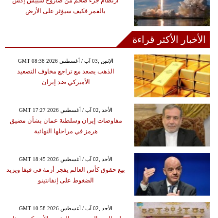
ارتطام جزء ضخم من صاروخ سبيس إكس
بالقمر فكيف سيؤثر على الأرض
الأخبار الأكثر قراءة
GMT 08:38 2026 الإثنين ,03 آب / أغسطس
الذهب يصعد مع تراجع مخاوف التصعيد
الأميركي ضد إيران
GMT 17:27 2026 الأحد ,02 آب / أغسطس
مفاوضات إيران وسلطنة عمان بشأن مضيق
هرمز في مراحلها النهائية
GMT 18:45 2026 الأحد ,02 آب / أغسطس
بيع حقوق كأس العالم يفجر أزمة في فيفا ويزيد
الضغوط على إنفانتينو
GMT 10:58 2026 الأحد ,02 آب / أغسطس