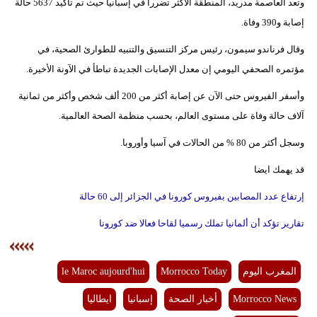
وتعد العاصمة مدريد، المنطقة الأكثر تضررا في إسبانيا حيث تم تأكيد 5637 حالة
إصابة و390 وفاة.
بيئة
وقال فرناندو سيمون، رئيس مركز التنسيق والتنبيه للطوارئ الصحية، في
مدوَّنات
مؤتمره الصحفي اليومي إن معدل الإصابات الجديدة تباطأ في الآونة الأخيرة.
أبراج
وأسفر الفيروس حتى الآن عن إصابة أكثر من 200 ألف شخص وأكثر من ثمانية
آلاف حالة وفاة على مستوى العالم، بحسب منظمة الصحة العالمية.
فيديو
وسجل أكثر من 80 % من الحالات في آسيا وأوروبا.
سيارات
قد يهمك ايضا
إرتفاع عدد المصابين بفيروس كورونا في الجزائر إلى 60 حالة
تقارير تؤكد أن ألمانيا تملك رسميا لقاحا فعالا ضد كورونا
المغرب اليوم
Morrocco Today
le Maroc aujourd'hui
Morrocco News
أخبار الصحة
إسبانيا
ايطاليا