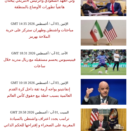
ولي العهد السعودي والرئيس الأمريكي يبحثان
هاتفياً تطورات الأوضاع بالمنطقة
GMT 14:35 2026 الإثنين ,03 آب / أغسطس
مباحثات واشنطن وطهران ستركز على حرية
الملاحة بهرمز
GMT 18:31 2026 الأحد ,02 آب / أغسطس
فينيسيوس يحسم مستقبله مع ريال مدريد خلال
ساعات
GMT 10:18 2026 الإثنين ,03 آب / أغسطس
إنفانتينو يواجه أزمة ثقة داخل كرة القدم
العالمية بسبب خطة بيع حقوق كأس العالم
GMT 20:58 2026 السبت ,01 آب / أغسطس
ترامب يجدد اعتراف واشنطن بالسيادة
المغربية على الصحراء و إقتراحها للحكم الذاتي