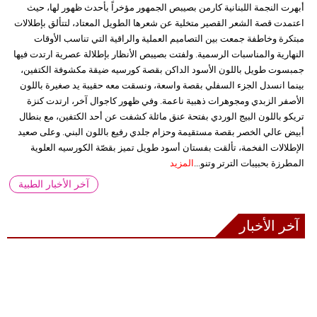
أبهرت النجمة اللبنانية كارمن بصيبص الجمهور مؤخراً بأحدث ظهور لها، حيث
اعتمدت قصة الشعر القصير متخلية عن شعرها الطويل المعتاد، لتتألق بإطلالات
مبتكرة وخاطفة جمعت بين التصاميم العملية والراقية التي تناسب الأوقات
النهارية والمناسبات الرسمية. ولفتت بصيبص الأنظار بإطلالة عصرية ارتدت فيها
جمبسوت طويل باللون الأسود الداكن بقصة كورسيه ضيقة مكشوفة الكتفين،
بينما انسدل الجزء السفلي بقصة واسعة، ونسقت معه حقيبة يد صغيرة باللون
الأصفر الزبدي ومجوهرات ذهبية ناعمة. وفي ظهور كاجوال آخر، ارتدت كنزة
تريكو باللون البيج الوردي بفتحة عنق مائلة كشفت عن أحد الكتفين، مع بنطال
أبيض عالي الخصر بقصة مستقيمة وحزام جلدي رفيع باللون البني. وعلى صعيد
الإطلالات الفخمة، تألقت بفستان أسود طويل تميز بقصّة الكورسيه العلوية
المطرزة بحبيبات الترتر وتنو...
المزيد
آخر الأخبار الطبية
آخر الأخبار