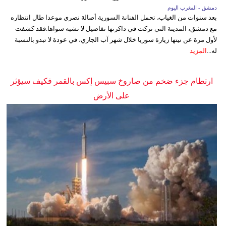
دمشق - المغرب اليوم
بعد سنوات من الغياب، تحمل الفنانة السورية أصالة نصري موعدا طال انتظاره
مع دمشق، المدينة التي تركت في ذاكرتها تفاصيل لا تشبه سواها.فقد كشفت
لأول مرة عن نيتها زيارة سوريا خلال شهر آب الجاري، في عودة لا تبدو بالنسبة
له...
المزيد
ارتطام جزء ضخم من صاروخ سبيس إكس بالقمر فكيف سيؤثر
على الأرض