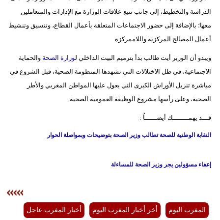
الدراسة والتخطيط، إلى جانب تتبع علاقات الوزارة مع الإدارات والمتعاملين
بيئة
معها؛ بالإضافة إلى حضور الاجتماعات المتعلقة بأعمال القطاع، وتنسيق وتنشيط
أعمال المصالح المركزية واللاممركزة.
مدوَّنات
ويبدو أن الوزير أيت طالب بدأ بترميم البيت الداخلي ل
وزارة الصحة
والحماية
أبراج
الاجتماعية، في ظل الاختلالات التي تشهدها المنظومة الصحية، قبل الشروع في
فيديو
مباشرة تنزيل الأوراش الكبرى التي يعول عليها المواطن المغربي والأطر
الصحية، وعلى رأسها مشروع الوظيفة العمومية الصحية.
سيارات
قـــد يهمــــــــك أيضــــــاُ :
النقابة الوطنية للصحة تطالب وزير الصحة بتوضيحات وبمواصلة الحوار
إعفاء مسؤولين يجر وزير الصحة للمساءلة
المغرب اليوم
أخر أخبار المغرب اليوم
أخبار المغرب عاجل