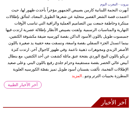
بيروت - المغرب اليوم
أبهرت النجمة اللبنانية كارمن بصيبص الجمهور مؤخراً بأحدث ظهور لها، حيث
اعتمدت قصة الشعر القصير متخلية عن شعرها الطويل المعتاد، لتتألق بإطلالات
مبتكرة وخاطفة جمعت بين التصاميم العملية والراقية التي تناسب الأوقات
النهارية والمناسبات الرسمية. ولفتت بصيبص الأنظار بإطلالة عصرية ارتدت فيها
جمبسوت طويل باللون الأسود الداكن بقصة كورسيه ضيقة مكشوفة الكتفين،
بينما انسدل الجزء السفلي بقصة واسعة، ونسقت معه حقيبة يد صغيرة باللون
الأصفر الزبدي ومجوهرات ذهبية ناعمة. وفي ظهور كاجوال آخر، ارتدت كنزة
تريكو باللون البيج الوردي بفتحة عنق مائلة كشفت عن أحد الكتفين، مع بنطال
أبيض عالي الخصر بقصة مستقيمة وحزام جلدي رفيع باللون البني. وعلى صعيد
الإطلالات الفخمة، تألقت بفستان أسود طويل تميز بقصّة الكورسيه العلوية
المطرزة بحبيبات الترتر وتنو...
المزيد
آخر الأخبار الطبية
آخر الأخبار