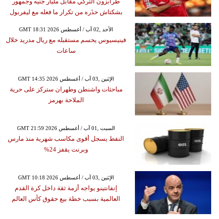
طرابزون التركي مقابل مليار جنيه وجمهور
بشكتاش حذَره من تكرار ما فعله مع ليفربول
GMT 18:31 2026 الأحد ,02 آب / أغسطس
فينيسيوس يحسم مستقبله مع ريال مدريد خلال
ساعات
GMT 14:35 2026 الإثنين ,03 آب / أغسطس
مباحثات واشنطن وطهران ستركز على حرية
الملاحة بهرمز
GMT 21:59 2026 السبت ,01 آب / أغسطس
النفط يسجل أقوى مكاسب شهرية منذ مارس
وبرنت يقفز 24%
GMT 10:18 2026 الإثنين ,03 آب / أغسطس
إنفانتينو يواجه أزمة ثقة داخل كرة القدم
العالمية بسبب خطة بيع حقوق كأس العالم