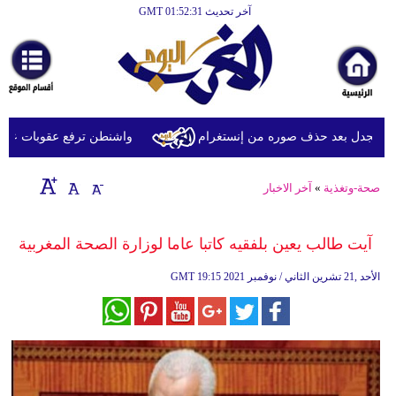
آخر تحديث GMT 01:52:31
الرئيسية
أخبارعاجلة
رياضة
ثقافة
الجدل بعد حذف صوره من إنستغرام
واشنطن ترفع عقوبات عن شركة
إقتصاد
صحة-وتغذية
»
آخر الاخبار
فن
وموسيقى
آيت طالب يعين بلفقيه كاتبا عاما لوزارة الصحة المغربية
أزياء
19:15 2021 الأحد ,21 تشرين الثاني / نوفمبر
GMT
صحة
وتغذية
سياحة