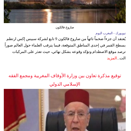
صاروخ فالكون
نيويورك - المغرب اليوم
يُعتقد أن جزءاً ضخماً تائهاً من صاروخ فالكون 9 تابع لشركة سبيس إكس ارتطم
بسطح القمر في إحدى المناطق المتوقعة، فيما يترقب العلماء حول العالم صوراً
ترصد موقع الاصطدام وتؤكد وقوعه بشكل نهائي، حيث تعذر على المركبات
الت...
المزيد
توقيع مذكرة تعاون بين وزارة الأوقاف المغربية ومجمع الفقه
الإسلامي الدولي