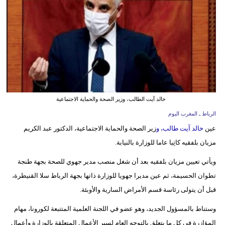
وسفر
ديكور
أخبار
البرلمان
المغربي
خالد آيت الطالب، وزير الصحة والحماية الاجتماعية
إعلام
الرباط ـ المغرب اليوم
تعليم
عين
خالد آيت طالب، و
زير الصحة والحماية الاجتماعية، الدكتور عبد الكريم
مزيان بلفقيه كاتِبا عاما للوزارة بالنيابة.
مرأة
ويأتي تعيين مزيان بلفقيه بعد أن شغل منصب مدير جهوي للصحة بجهة طنجة
أزياء
تطوان الحسيمة، ثم عين مديرا جهويا للوزارة ذاتها بجهة الرباط سلا القنيطرة،
إسلامية
قبل أن يتولى رئاسة قسم الأمراض السارية والأوبئة.
علوم
وستناط بالمسؤول الجديد، وهو عضو في اللجنة العلمية المتتبعة لكورونا، مهام
وتكنولوجيا
المؤازرة في كل ما يتعلق بالتوجه العام لسير الأعمال المتعلقة بالوزارة وأعمال