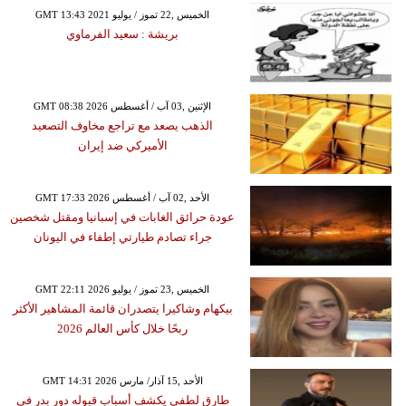
GMT 13:43 2021 الخميس ,22 تموز / يوليو
بريشة : سعيد الفرماوي
GMT 08:38 2026 الإثنين ,03 آب / أغسطس
الذهب يصعد مع تراجع مخاوف التصعيد
الأميركي ضد إيران
GMT 17:33 2026 الأحد ,02 آب / أغسطس
عودة حرائق الغابات في إسبانيا ومقتل شخصين
جراء تصادم طيارتي إطفاء في اليونان
GMT 22:11 2026 الخميس ,23 تموز / يوليو
بيكهام وشاكيرا يتصدران قائمة المشاهير الأكثر
ربحًا خلال كأس العالم 2026
GMT 14:31 2026 الأحد ,15 آذار/ مارس
طارق لطفي يكشف أسباب قبوله دور بدر في