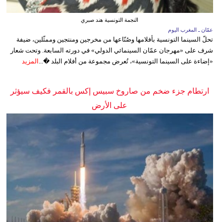
النجمة التونسية هند صبري
عمّان ـ المغرب اليوم
تحلّ السينما التونسية بأفلامها وصُنّاعها من مخرجين ومنتجين وممثّلين، ضيفة
شرف على «مهرجان عمّان السينمائي الدولي» في دورته السابعة. وتحت شعار
«إضاءة على السينما التونسية»، تُعرض مجموعة من أفلام البلد �...
المزيد
ارتطام جزء ضخم من صاروخ سبيس إكس بالقمر فكيف سيؤثر
على الأرض