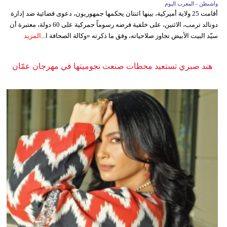
واشنطن - المغرب اليوم
أقامت 25 ولاية أميركية، بينها اثنتان يحكمها جمهوريون، دعوى قضائية ضد إدارة
دونالد ترمب، الاثنين، على خلفية فرضه رسوماً جمركية على 60 دولة، معتبرة أن
سيّد البيت الأبيض تجاوز صلاحياته، وفق ما ذكرته «وكالة الصحافة ا...
المزيد
هند صبري تستعيد محطات صنعت نجوميتها في مهرجان عمّان