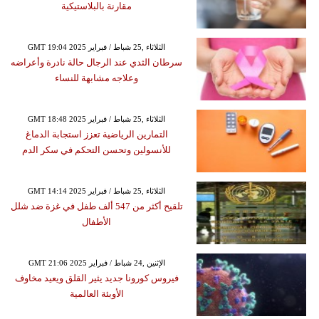
مقارنة بالبلاستيكية
GMT 19:04 2025 الثلاثاء ,25 شباط / فبراير
سرطان الثدي عند الرجال حالة نادرة وأعراضه
وعلاجه مشابهة للنساء
GMT 18:48 2025 الثلاثاء ,25 شباط / فبراير
التمارين الرياضية تعزز استجابة الدماغ
للأنسولين وتحسن التحكم في سكر الدم
GMT 14:14 2025 الثلاثاء ,25 شباط / فبراير
تلقيح أكثر من 547 ألف طفل في غزة ضد شلل
الأطفال
GMT 21:06 2025 الإثنين ,24 شباط / فبراير
فيروس كورونا جديد يثير القلق ويعيد مخاوف
الأوبئة العالمية