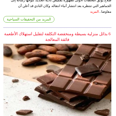
صلاح يوثق اللحظات الأولى لظهوره بقميص ناديه الجديد، موجهاً رسالة إلى
الجماهير التي تنتظره بعد انتشار أنباء انتقاله. وكان النادي قد أعلن أن
مفاوضا...
المزيد
المزيد من التحقيقات السياحية
6 بدائل منزلية بسيطة ومنخفضة التكلفة لتقليل استهلاك الأطعمة
فائقة المعالجة