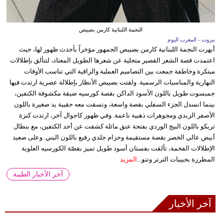
النجمة اللبنانية كارمن بصيبص
بيروت - المغرب اليوم
أبهرت النجمة اللبنانية كارمن بصيبص الجمهور مؤخراً بأحدث ظهور لها، حيث
اعتمدت قصة الشعر القصير متخلية عن شعرها الطويل المعتاد، لتتألق بإطلالات
مبتكرة وخاطفة جمعت بين التصاميم العملية والراقية التي تناسب الأوقات
النهارية والمناسبات الرسمية. ولفتت بصيبص الأنظار بإطلالة عصرية ارتدت فيها
جمبسوت طويل باللون الأسود الداكن بقصة كورسيه ضيقة مكشوفة الكتفين،
بينما انسدل الجزء السفلي بقصة واسعة، ونسقت معه حقيبة يد صغيرة باللون
الأصفر الزبدي ومجوهرات ذهبية ناعمة. وفي ظهور كاجوال آخر، ارتدت كنزة
تريكو باللون البيج الوردي بفتحة عنق مائلة كشفت عن أحد الكتفين، مع بنطال
أبيض عالي الخصر بقصة مستقيمة وحزام جلدي رفيع باللون البني. وعلى صعيد
الإطلالات الفخمة، تألقت بفستان أسود طويل تميز بقصّة الكورسيه العلوية
المطرزة بحبيبات الترتر وتنو...
المزيد
آخر الأخبار الطبية
آخر الأخبار