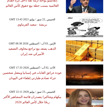
إنفانتينو يواجه أزمة ثقة داخل كرة القدم
العالمية بسبب خطة بيع حقوق كأس العالم
GMT 13:43 2021 الخميس ,22 تموز / يوليو
بريشة : سعيد الفرماوي
GMT 08:38 2026 الإثنين ,03 آب / أغسطس
الذهب يصعد مع تراجع مخاوف التصعيد
الأميركي ضد إيران
GMT 17:33 2026 الأحد ,02 آب / أغسطس
عودة حرائق الغابات في إسبانيا ومقتل شخصين
جراء تصادم طيارتي إطفاء في اليونان
GMT 22:11 2026 الخميس ,23 تموز / يوليو
بيكهام وشاكيرا يتصدران قائمة المشاهير الأكثر
ربحًا خلال كأس العالم 2026