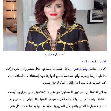
وسفر
ديكور
أخبار
البرلمان
المغربي
إعلام
الفنانة إلهام شاهين
القاهرة - المغرب اليوم
تعليم
أكدت الفنانة
إلهام شاهين
بأن كل شخصية جسدتها خلال مشوارها الفني تركت
مرأة
بداخلها درسًا وتجربة وأنها مُقتنعة بجميع أدوارها دون إستثناء، كما أضافت بأن
أكبر عيوبها هي الصراحة والتي أحيانًا تُزعج البعض.
أزياء
إسلامية
وخلال لقاءها ببرنامج "بين السطور" من تقديم الإعلامية يمنى بدراوي، أوضحت
الفنانة إلهام شاهين بأنها قدمت خلال مسيرتها الفنية 101 فيلم سينمائي وقد
علوم
إتسم مشوارها الفني بالمراحل التدريجية، مؤكدة بأنها بعدما قدمت كل شئ
وتكنولوجيا