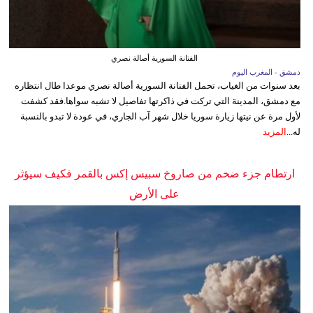
الفنانة السورية أصالة نصري
دمشق - المغرب اليوم
بعد سنوات من الغياب، تحمل الفنانة السورية أصالة نصري موعدا طال انتظاره
مع دمشق، المدينة التي تركت في ذاكرتها تفاصيل لا تشبه سواها.فقد كشفت
لأول مرة عن نيتها زيارة سوريا خلال شهر آب الجاري، في عودة لا تبدو بالنسبة
له...
المزيد
ارتطام جزء ضخم من صاروخ سبيس إكس بالقمر فكيف سيؤثر
على الأرض