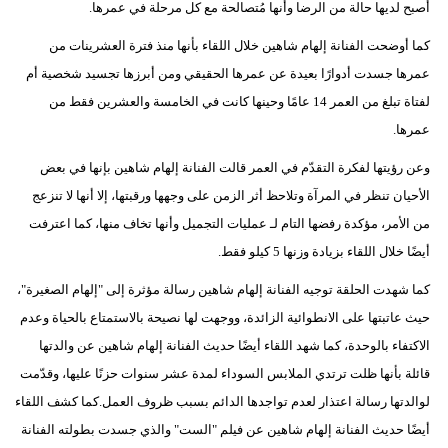
أصبح لديها حالة من الرضا وأنها مُتصالحة مع كل مرحلة في عمرها.
بيئة
كما أوضحت الفنانة إلهام شاهين خلال اللقاء بأنها منذ فترة العشرينات من
عمرها جسدت أدوارًا بعيدة عن عمرها الحقيقي ومن أبرزها تجسيد شخصية أم
مدوَّنات
لفتاة تبلغ من العمر 14 عامًا وحينها كانت في الخامسة والعشرين فقط من
أبراج
عمرها.
وعن رؤيتها لفكرة التقدّم في العمر قالت الفنانة إلهام شاهين بإنها في بعض
فيديو
الأحيان تنظر في المرآة وتلاحظ أثر الزمن على وجهها ورقبتها، إلا أنها لا تنزعج
سيارات
من الأمر، مؤكدة رفضها التام لـ عمليات التجميل وأنها تخاف منها، كما اعترفت
أيضًا خلال اللقاء بزيادة وزنها 5 كيلو فقط.
كما شهدت الحلقة توجيه الفنانة إلهام شاهين رسالة مؤثرة إلى "إلهام الصغيرة"،
حيث عاتبتها على الانطوائية الزائدة، ووجهت لها نصيحة بالاستمتاع بالحياة وعدم
الاكتفاء بالوحدة، كما شهد اللقاء أيضًا حديث الفنانة إلهام شاهين عن والدتها
قائلة بأنها ظلت ترتدي الملابس السوداء لمدة عشر سنوات حزنًا عليها، وقدّمت
لوالدتها رسالة اعتذار لعدم تواجدها الدائم بسبب ظروف العمل.كما كشف اللقاء
أيضًا حديث الفنانة إلهام شاهين عن فيلم "الست" والذي جسدت بطولته الفنانة