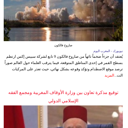
صاروخ فالكون
نيويورك - المغرب اليوم
يُعتقد أن جزءاً ضخماً تائهاً من صاروخ فالكون 9 تابع لشركة سبيس إكس ارتطم
بسطح القمر في إحدى المناطق المتوقعة، فيما يترقب العلماء حول العالم صوراً
ترصد موقع الاصطدام وتؤكد وقوعه بشكل نهائي، حيث تعذر على المركبات
الت...
المزيد
توقيع مذكرة تعاون بين وزارة الأوقاف المغربية ومجمع الفقه
الإسلامي الدولي