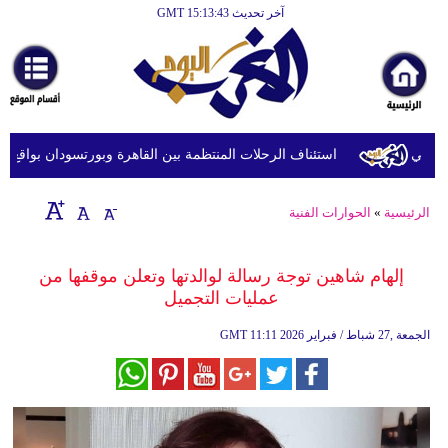
آخر تحديث GMT 15:13:43
الرئيسية
أخبارعاجلة
رياضة
ثقافة
استئناف الرحلات المنتظمة بين القاهرة وبورتسودان بواقع 5 رحلات أسبوعيا
إقتصاد
الرئيسية
»
الحوارات الفنية
فن
وموسيقى
إلهام شاهين توجة رسالة لوالدتها وتعلن موقفها من
عمليات التجميل
أزياء
11:11 2026 الجمعة ,27 شباط / فبراير
GMT
صحة
وتغذية
سياحة