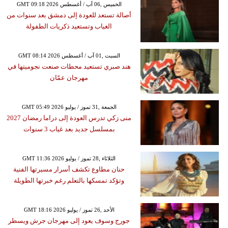
GMT 09:18 2026 الخميس ,06 آب / أغسطس
أصالة تستعد للعودة إلى دمشق بعد سنوات من
الغياب وتستعيد ذكريات الطفولة
GMT 08:14 2026 السبت ,01 آب / أغسطس
هند صبري تستعيد محطات صنعت نجوميتها في
مهرجان عمّان
GMT 05:49 2026 الجمعة ,31 تموز / يوليو
منى زكي تدرس العودة إلى دراما رمضان 2027
بمسلسل جديد بعد غياب 3 سنوات
GMT 11:36 2026 الثلاثاء ,28 تموز / يوليو
حنان مطاوع تكشف أسرار مسيرتها الفنية
وتؤكد تمسكها بالتعلم رغم خبرتها الطويلة
GMT 18:16 2026 الأحد ,26 تموز / يوليو
جورج وسوف يعود إلى مهرجان جرش ويسطر