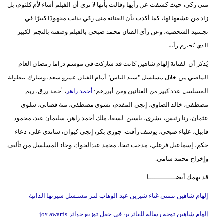
منى زكي، حيث كشفت عن رأيها وقالت بأنها لا ترى أن الفيلم أساء لأم كلثوم، بل
زاد من عشقها لها، كما أكدت بأن الفنانة منى زكي بذلت مجهودًا كبيرًا في
تجسيد الشخصية، وعن رأي الفنان محمد صبحي بالفيلم وصفته بالنجم الكبير
الذي يُحترم رأيه.
يُذكر أن الفنانة إلهام شاهين كانت قد شاركت في موسم دراما رمضان العام
الماضي من خلال مسلسل "سيد الناس" أمام الفنان عمرو سعد، وشارك ببطولة
المسلسل عدد كبير من الفنانين ومن أبرزهم:
أحمد زاهر
، أحمد رزق، ريم
مصطفى، خالد الصاوي، إنجي المقدم، نشوى مصطفى، منة فضالي، سلوى
عثمان، رنا رئيس، بشرى، ياسين السقا، ملك أحمد زاهر، سليمان عيد، محمود
قابيل، علياء صبحي، يوسف رأفت، جوري بكر، إنجي كيوان، ساندي علي، دعاء
حكم، إسماعيل فرغلي، مدحت تيخا، محمد عبدالجواد، وجاء المسلسل من تأليف
وإخراج محمد سامي.
قد يهمك أيضــــــــــــــا
إلهام شاهين تتمنى غناء شيرين عبد الوهاب لتتر مسلسل سيرتها الذاتية
إلهام شاهين توجه رسالة للفائزين فى حفل توزيع جوائز joy awards