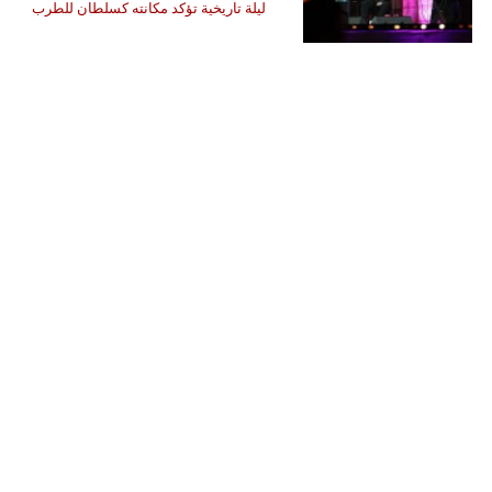
ليلة تاريخية تؤكد مكانته كسلطان للطرب