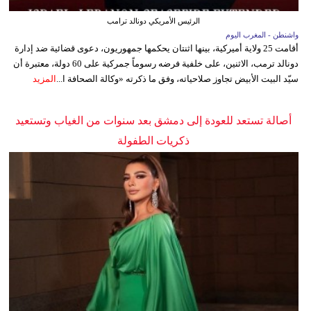
الرئيس الأمريكي دونالد ترامب
واشنطن - المغرب اليوم
أقامت 25 ولاية أميركية، بينها اثنتان يحكمها جمهوريون، دعوى قضائية ضد إدارة
دونالد ترمب، الاثنين، على خلفية فرضه رسوماً جمركية على 60 دولة، معتبرة أن
سيّد البيت الأبيض تجاوز صلاحياته، وفق ما ذكرته «وكالة الصحافة ا...
المزيد
أصالة تستعد للعودة إلى دمشق بعد سنوات من الغياب وتستعيد
ذكريات الطفولة