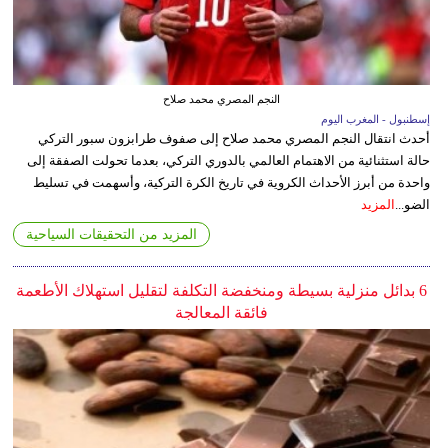
النجم المصري محمد صلاح
إسطنبول - المغرب اليوم
أحدث انتقال النجم المصري محمد صلاح إلى صفوف طرابزون سبور التركي
حالة استثنائية من الاهتمام العالمي بالدوري التركي، بعدما تحولت الصفقة إلى
واحدة من أبرز الأحداث الكروية في تاريخ الكرة التركية، وأسهمت في تسليط
الضو...
المزيد
المزيد من التحقيقات السياحية
6 بدائل منزلية بسيطة ومنخفضة التكلفة لتقليل استهلاك الأطعمة
فائقة المعالجة