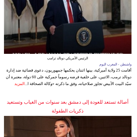
الرئيس الأمريكي دونالد ترامب
واشنطن - المغرب اليوم
أقامت 25 ولاية أميركية، بينها اثنتان يحكمها جمهوريون، دعوى قضائية ضد إدارة
دونالد ترمب، الاثنين، على خلفية فرضه رسوماً جمركية على 60 دولة، معتبرة أن
سيّد البيت الأبيض تجاوز صلاحياته، وفق ما ذكرته «وكالة الصحافة ا...
المزيد
أصالة تستعد للعودة إلى دمشق بعد سنوات من الغياب وتستعيد
ذكريات الطفولة