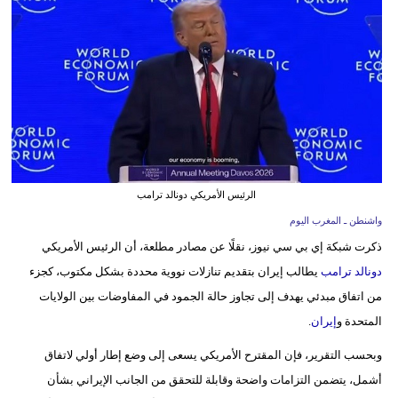
وسفر
ديكور
أخبار
البرلمان
المغربي
إعلام
الرئيس الأمريكي دونالد ترامب
واشنطن ـ المغرب اليوم
تعليم
ذكرت شبكة إي بي سي نيوز، نقلًا عن مصادر مطلعة، أن الرئيس الأمريكي
مرأة
دونالد ترامب
يطالب إيران بتقديم تنازلات نووية محددة بشكل مكتوب، كجزء
من اتفاق مبدئي يهدف إلى تجاوز حالة الجمود في المفاوضات بين الولايات
أزياء
المتحدة و
إيران
.
إسلامية
وبحسب التقرير، فإن المقترح الأمريكي يسعى إلى وضع إطار أولي لاتفاق
علوم
أشمل، يتضمن التزامات واضحة وقابلة للتحقق من الجانب الإيراني بشأن
وتكنولوجيا