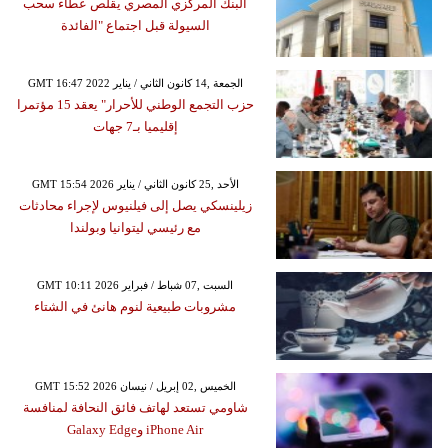
البنك المركزي المصري يقلص عطاء سحب
السيولة قبل اجتماع "الفائدة
GMT 16:47 2022 الجمعة ,14 كانون الثاني / يناير
حزب التجمع الوطني للأحرار" يعقد 15 مؤتمرا
إقليميا بـ7 جهات
GMT 15:54 2026 الأحد ,25 كانون الثاني / يناير
زيلينسكي يصل إلى فيلنيوس لإجراء محادثات
مع رئيسي ليتوانيا وبولندا
GMT 10:11 2026 السبت ,07 شباط / فبراير
مشروبات طبيعية لنوم هانئ في الشتاء
GMT 15:52 2026 الخميس ,02 إبريل / نيسان
شاومي تستعد لهاتف فائق النحافة لمنافسة
iPhone Air وGalaxy Edge