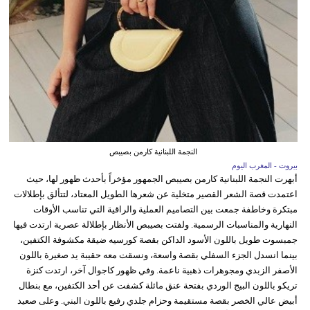
النجمة اللبنانية كارمن بصيبص
بيروت - المغرب اليوم
أبهرت النجمة اللبنانية كارمن بصيبص الجمهور مؤخراً بأحدث ظهور لها، حيث
اعتمدت قصة الشعر القصير متخلية عن شعرها الطويل المعتاد، لتتألق بإطلالات
مبتكرة وخاطفة جمعت بين التصاميم العملية والراقية التي تناسب الأوقات
النهارية والمناسبات الرسمية. ولفتت بصيبص الأنظار بإطلالة عصرية ارتدت فيها
جمبسوت طويل باللون الأسود الداكن بقصة كورسيه ضيقة مكشوفة الكتفين،
بينما انسدل الجزء السفلي بقصة واسعة، ونسقت معه حقيبة يد صغيرة باللون
الأصفر الزبدي ومجوهرات ذهبية ناعمة. وفي ظهور كاجوال آخر، ارتدت كنزة
تريكو باللون البيج الوردي بفتحة عنق مائلة كشفت عن أحد الكتفين، مع بنطال
أبيض عالي الخصر بقصة مستقيمة وحزام جلدي رفيع باللون البني. وعلى صعيد