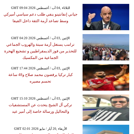
GMT 09:04 2026 الثلاثاء ,04 آب / أغسطس
جياني إنفانتينو ينفي طلب دعم سياسي أميركي
وسط تصاعد أزمة الثقة داخل الفيفا
GMT 04:20 2026 الإثنين ,03 آب / أغسطس
ترامب يستغل أزمة سبتة والهروب الجماعي
للتحذير من فوز الديمقراطيين و تشجيع الهحرة
الجماعية من المكسيك
GMT 17:44 2026 الإثنين ,03 آب / أغسطس
كبار تركيا يرفضون محمد صلاح و48 ساعة
تحسم مصيره
GMT 15:10 2026 الإثنين ,03 آب / أغسطس
تركي آل الشيخ يتحدث عن المستشفيات
والتحاليل ورسالة خاصة إلى أمير عيد
GMT 02:01 2026 الأربعاء ,20 أيار / مايو