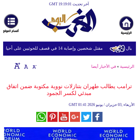
آخر تحديث GMT 19:19:01
الرئيسية
أخبارعاجلة
رياضة
ثقافة
مقتل شخصين وإصابة 14 في قصف للحوثيين على أحياء سكنية ومخيمات للنازحين في مأرب
إقتصاد
الرئيسية
»
في الأخبار أيضا
فن
وموسيقى
ترامب يطالب طهران بتنازلات نووية مكتوبة ضمن اتفاق
مبدئي لكسر الجمود
أزياء
01:41 2026 الأربعاء ,03 حزيران / يونيو
GMT
صحة
وتغذية
سياحة