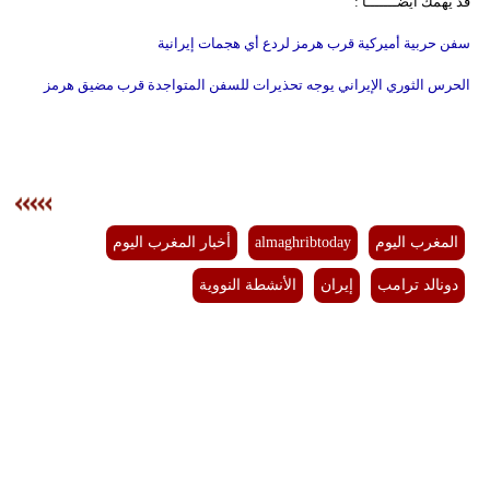
قد يهمك أيضـــــــا :
سفن حربية أميركية قرب هرمز لردع أي هجمات إيرانية
الحرس الثوري الإيراني يوجه تحذيرات للسفن المتواجدة قرب مضيق هرمز
المغرب اليوم
almaghribtoday
أخبار المغرب اليوم
دونالد ترامب
إيران
الأنشطة النووية