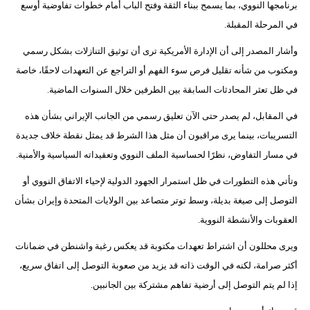
برنامجها النووي، بما يسمح ببناء الثقة وفتح الباب أمام خطوات تفاوضية أوسع
في المرحلة المقبلة.
بيئة
وأشار المصدر إلى أن الإدارة الأمريكية ترى أن توثيق التنازلات بشكل رسمي
مدوَّنات
ومكتوب من شأنه تقليل فرص سوء الفهم أو التراجع عن التعهدات لاحقًا، خاصة
أبراج
في ظل تعثر المحادثات السابقة بين الطرفين خلال السنوات الماضية.
في المقابل، لم يصدر حتى الآن تعليق رسمي من الجانب الإيراني بشأن هذه
فيديو
التسريبات، بينما يرى مراقبون أن مثل هذا الشرط قد يمثل نقطة خلاف جديدة
سيارات
في مسار التفاوض، نظرًا لحساسية الملف النووي وتعقيداته السياسية والأمنية.
وتأتي هذه التطورات في ظل استمرار الجهود الدولية لإحياء الاتفاق النووي أو
التوصل إلى صيغة بديلة، وسط توتر متصاعد بين الولايات المتحدة وإيران بشأن
العقوبات والأنشطة النووية.
ويرى محللون أن اشتراط تعهدات مكتوبة قد يعكس رغبة واشنطن في ضمانات
أكثر صرامة، لكنه في الوقت ذاته قد يزيد من صعوبة التوصل إلى اتفاق سريع،
إذا لم يتم التوصل إلى أرضية تفاهم مشتركة بين الجانبين.