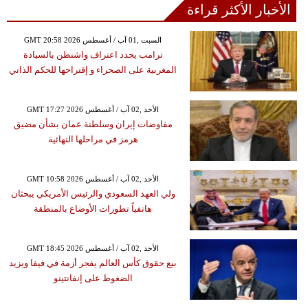
الأخبار الأكثر قراءة
GMT 20:58 2026 السبت ,01 آب / أغسطس
ترامب يجدد اعتراف واشنطن بالسيادة
المغربية على الصحراء و إقتراحها للحكم الذاتي
GMT 17:27 2026 الأحد ,02 آب / أغسطس
مفاوضات إيران وسلطنة عمان بشأن مضيق
هرمز في مراحلها النهائية
GMT 10:58 2026 الأحد ,02 آب / أغسطس
ولي العهد السعودي والرئيس الأمريكي يبحثان
هاتفياً تطورات الأوضاع بالمنطقة
GMT 18:45 2026 الأحد ,02 آب / أغسطس
بيع حقوق كأس العالم يفجر أزمة في فيفا ويزيد
الضغوط على إنفانتينو