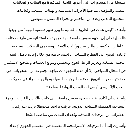
سلسلة من المشاورات التي أجرتها اللجنة المذكورة مع الهيئات والفعاليات
المعنية والمؤهلة، بما فيها الأحزاب السياسية والهيئات المنتخبة وفعاليات
بيئة
المجتمع المدني وعدد من الباحثين والخبراء الملمين بالموضوع.
مدوَّنات
وأضاف “ليس هناك في الظروف الحالية ما يبرر تغيير تسمية الجهة”.من جهتها،
أبراج
قالت إيدحلى إن “جهة سوس ماسة تشهد مجهودات استثنائية من طرف مختلف
الفاعلين الحكوميين والترابيين ووكالات الأسفار ومنظمي الرحلات السياحية
فيديو
لإعادة التوهج إلى القطاع السياحي بالجهة، خاصة من خلال إعادة تأهيل البنية
التحتية الفندقية وتعزيز الربط الجوي وتحسين وتنويع الخدمات وتشجيع الاستثمار
سيارات
في المجال السياحي، إلا أن هذه المجهودات تواجه مجموعة من الصعوبات، في
مقدمتها صعوبة الترويج لمختلف الوجهات السياحية بالجهة، سواء في محركات
البحث الإلكتروني أو في الصالونات الدولية للسياحة”.
وأضافت أن أكادير عاصمة جهة سوس ماسة، التي كانت بالأمس القريب الوجهة
السياحية المفضلة للسياحة الدولية، عرفت تراجعا ملحوظا؛ ترتب عنه إقفال
العشرات من الوحدات الفندقية وفقدان المئات من مناصب الشغل.
وأشارت إلى أن التوجهات الاستراتيجية المتضمنة في التصميم الجهوي لإعداد