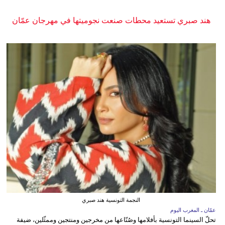
هند صبري تستعيد محطات صنعت نجوميتها في مهرجان عمّان
النجمة التونسية هند صبري
عمّان ـ المغرب اليوم
تحلّ السينما التونسية بأفلامها وصُنّاعها من مخرجين ومنتجين وممثّلين، ضيفة