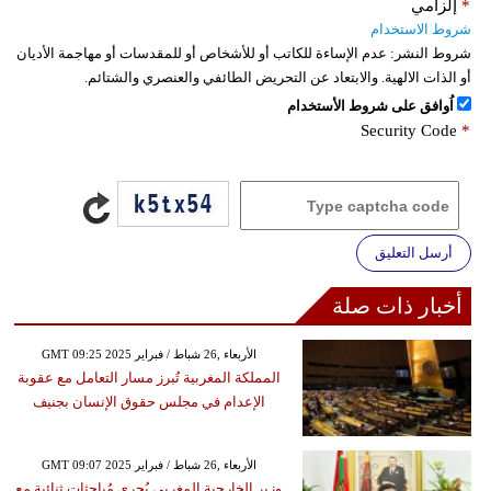
*
إلزامي
شروط الاستخدام
شروط النشر:
عدم الإساءة للكاتب أو للأشخاص أو للمقدسات أو مهاجمة الأديان
أو الذات الالهية. والابتعاد عن التحريض الطائفي والعنصري والشتائم.
اُوافق على شروط الأستخدام
Security Code
*
أرسل التعليق
أخبار ذات صلة
GMT 09:25 2025 الأربعاء ,26 شباط / فبراير
المملكة المغربية تُبرز مسار التعامل مع عقوبة
الإعدام في مجلس حقوق الإنسان بجنيف
GMT 09:07 2025 الأربعاء ,26 شباط / فبراير
وزير الخارجية المغربي يُجري مُباحثات ثنائية مع