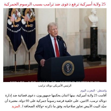
25 ولاية أميركية ترفع دعوى ضد ترامب بسبب الرسوم الجمركية
الرئيس الأمريكي دونالد ترامب
واشنطن - المغرب اليوم
أقامت 25 ولاية أميركية، بينها اثنتان يحكمها جمهوريون، دعوى قضائية ضد إدارة
دونالد ترمب، الاثنين، على خلفية فرضه رسوماً جمركية على 60 دولة، معتبرة أن
سيّد البيت الأبيض تجاوز صلاحياته، وفق ما ذكرته «وكالة الصحافة ا...
المزيد