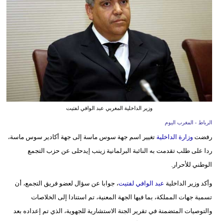
وسفر
ديكور
أخبار
البرلمان
المغربي
إعلام
وزير الداخلية المغربي عبد الوافي لفتيت
الرباط - المغرب اليوم
تعليم
رفضت
وزارة الداخلية
تغيير اسم جهة سوس ماسة إلى جهة أكادير سوس ماسة،
مرأة
ردا على طلب تقدمت به النائبة البرلمانية زينب إيدحلى عن حزب التجمع
الوطني للأحرار.
أزياء
إسلامية
وأكد وزير الداخلية
عبد الوافي لفتيت
، جوابا عن سؤال لعضو فريق التجمع، أن
تسمية جهات المملكة، بما فيها الجهة المعنية، تم استنادا إلى الخلاصات
علوم
والتوصيات المتضمنة في تقرير الجنة الاستشارية للجهوية، الذي تم إعداده بعد
وتكنولوجيا