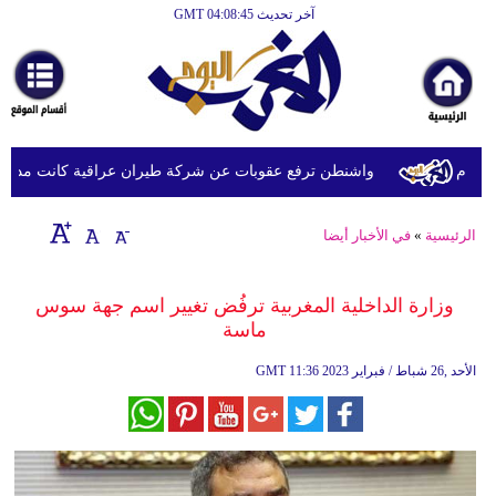
آخر تحديث GMT 04:08:45
الرئيسية
أخبارعاجلة
رياضة
ثقافة
م
واشنطن ترفع عقوبات عن شركة طيران عراقية كانت مدرجة بسب
إقتصاد
الرئيسية
»
في الأخبار أيضا
فن
وموسيقى
وزارة الداخلية المغربية ترفُض تغيير اسم جهة سوس
ماسة
أزياء
11:36 2023 الأحد ,26 شباط / فبراير
GMT
صحة
وتغذية
سياحة