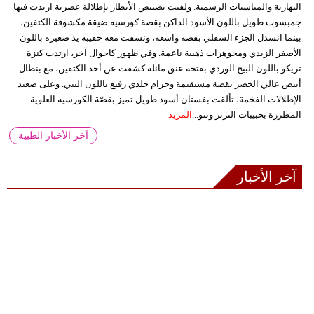
النهارية والمناسبات الرسمية. ولفتت بصيبص الأنظار بإطلالة عصرية ارتدت فيها
جمبسوت طويل باللون الأسود الداكن بقصة كورسيه ضيقة مكشوفة الكتفين،
بينما انسدل الجزء السفلي بقصة واسعة، ونسقت معه حقيبة يد صغيرة باللون
الأصفر الزبدي ومجوهرات ذهبية ناعمة. وفي ظهور كاجوال آخر، ارتدت كنزة
تريكو باللون البيج الوردي بفتحة عنق مائلة كشفت عن أحد الكتفين، مع بنطال
أبيض عالي الخصر بقصة مستقيمة وحزام جلدي رفيع باللون البني. وعلى صعيد
الإطلالات الفخمة، تألقت بفستان أسود طويل تميز بقصّة الكورسيه العلوية
المطرزة بحبيبات الترتر وتنو...
المزيد
آخر الأخبار الطبية
آخر الأخبار