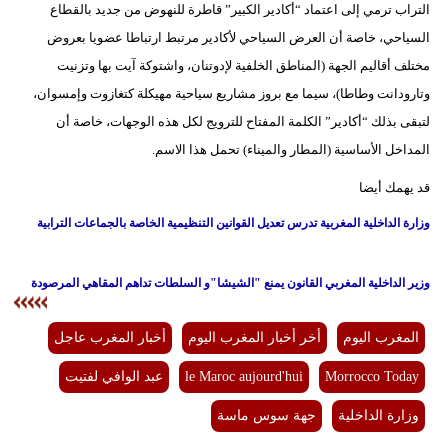
التراب ترمي إلى اعتماد “أكادير الكبير” قاطرة للنهوض من جديد بالقطاع
السياحي، خاصة أن العرض السياحي لأكادير مرتبط ارتباطا عضويا بعروض
مختلف أقاليم الجهة (المناطق الخلفية لإدوتنان، واشتوكة آيت بها وتزنيت
وتارودانت وطاطا)، سيما مع بروز مشاريع سياحية مهيكلة كتغازوت وإمسوان،
لتبقى بذلك “أكادير” الكلمة المفتاح للترويج لكل هذه الوجهات، خاصة أن
المداخل الأساسية (المطار والميناء) تحمل هذا الاسم.
قد يهمك أيضا
وزارة الداخلية المغربية تدرس تعديل القوانين التنظيمية الخاصة بالجماعات الترابية
وزير الداخلية المغربي القانون يمنع "الشيشا"و السلطات تداهم المقاهي المرصودة
المغرب اليوم
أخر أخبار المغرب اليوم
أخبار المغرب عاجل
Morrocco Today
le Maroc aujourd'hui
عبد الوافي لفتيت
وزارة الداخلية
جهة سوس ماسة