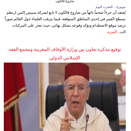
صاروخ فالكون
نيويورك - المغرب اليوم
يُعتقد أن جزءاً ضخماً تائهاً من صاروخ فالكون 9 تابع لشركة سبيس إكس ارتطم
بسطح القمر في إحدى المناطق المتوقعة، فيما يترقب العلماء حول العالم صوراً
ترصد موقع الاصطدام وتؤكد وقوعه بشكل نهائي، حيث تعذر على المركبات
الت...
المزيد
توقيع مذكرة تعاون بين وزارة الأوقاف المغربية ومجمع الفقه
الإسلامي الدولي