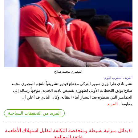
المصري محمد صلاح
أنقرة ـ المغرب اليوم
نشر نادي طرابزون سبور التركي مقطع فيديو تشويقياً للنجم المصري محمد
صلاح يوثق اللحظات الأولى لظهوره بقميص ناديه الجديد، موجهاً رسالة إلى
الجماهير التي تنتظره بعد انتشار أنباء انتقاله. وكان النادي قد أعلن أن
مفاوضا...
المزيد
المزيد من التحقيقات السياحية
6 بدائل منزلية بسيطة ومنخفضة التكلفة لتقليل استهلاك الأطعمة
فائقة المعالجة