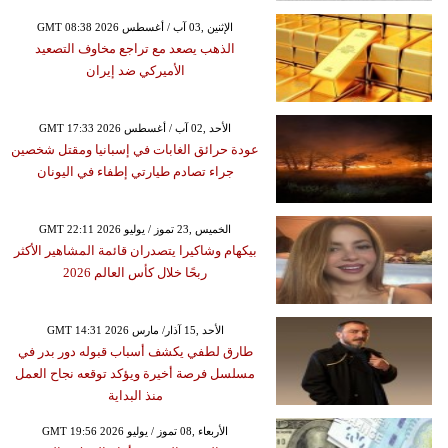
GMT 08:38 2026 الإثنين ,03 آب / أغسطس
الذهب يصعد مع تراجع مخاوف التصعيد
الأميركي ضد إيران
GMT 17:33 2026 الأحد ,02 آب / أغسطس
عودة حرائق الغابات في إسبانيا ومقتل شخصين
جراء تصادم طيارتي إطفاء في اليونان
GMT 22:11 2026 الخميس ,23 تموز / يوليو
بيكهام وشاكيرا يتصدران قائمة المشاهير الأكثر
ربحًا خلال كأس العالم 2026
GMT 14:31 2026 الأحد ,15 آذار/ مارس
طارق لطفي يكشف أسباب قبوله دور بدر في
مسلسل فرصة أخيرة ويؤكد توقعه نجاح العمل
منذ البداية
GMT 19:56 2026 الأربعاء ,08 تموز / يوليو