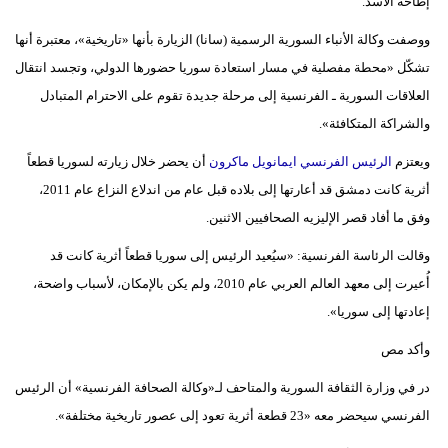
إطاحة الأسد.
ووصفت وكالة الأنباء السورية الرسمية (سانا) الزيارة بأنها «تاريخية»، معتبرة أنها
تشكّل «محطة مفصلية في مسار استعادة سوريا حضورها الدولي، وتجسد انتقال
العلاقات السورية ـ الفرنسية إلى مرحلة جديدة تقوم على الاحترام المتبادل
والشراكة المتكافئة».
ويعتزم
الرئيس الفرنسي ايمانويل ماكرون
أن يحضر خلال زيارته لسوريا قطعاً
أثرية كانت دمشق قد أعارتها إلى بلاده قبل عام من اندلاع النزاع عام 2011،
وفق ما أفاد قصر الإليزيه الصحافيين الاثنين.
وقالت الرئاسة الفرنسية: «سيُعيد الرئيس إلى سوريا قطعاً أثرية كانت قد
أُعيرت إلى معهد العالم العربي عام 2010، ولم يكن بالإمكان، لأسباب واضحة،
إعادتها إلى سوريا».
وأكد مص
در في وزارة الثقافة السورية والمتاحف لـ«وكالة الصحافة الفرنسية» أن الرئيس
الفرنسي سيحضر معه «23 قطعة أثرية تعود إلى عصور تاريخية مختلفة».