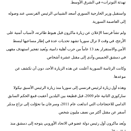
تهدئة التوترات» في الشرق الأوسط.
بيئة
واستقبل وزير الخارجية السوري أسعد الشيباني الرئيس الفرنسي عند وصوله
إلى العاصمة السورية.
مدوَّنات
ولم تشأ فرنسا الإعلان عن زيارة ماكرون قبل هبوط طائرته، لأسباب أمنية على
أبراج
الأرجح، في وقت لا تزال سوريا تشهد تحديات عدة في إطار مساعيها لبسط
الأمن والاستقرار بعد 13 عاماً من حرب أهلية دامية، وبُعيد تفجير استهدف مقهى
فيديو
في دمشق الخميس وأدى إلى مقتل عشرة أشخاص.
سيارات
وكانت الرئاسة السورية أعلنت عن هذه الزيارة الأحد، دون أن تكشف عن
موعدها.
وهذه أول زيارة لرئيس فرنسي إلى سوريا منذ زيارة الرئيس الأسبق نيكولا
ساركوزي الثانية عام 2009، قبل قطيعة بين البلدين أعقبت قمع الحكم السابق
الدامي للاحتجاجات التي اندلعت عام 2011، وسرعان ما تحوّلت إلى نزاع مدمّر
أسفر عن مقتل أكثر من نصف مليون شخص.
ويُعد ماكرون أول رئيس دولة عضو في الاتحاد الأوروبي يتوجه إلى دمشق منذ