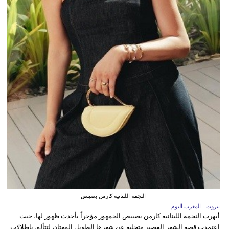
النجمة اللبنانية كارمن بصيبص
بيروت - المغرب اليوم
أبهرت النجمة اللبنانية كارمن بصيبص الجمهور مؤخراً بأحدث ظهور لها، حيث
اعتمدت قصة الشعر القصير متخلية عن شعرها الطويل المعتاد، لتتألق بإطلالات