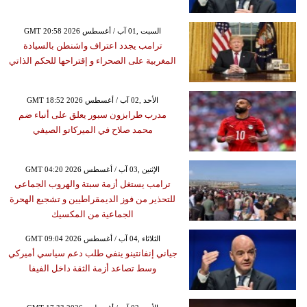
GMT 20:58 2026 السبت ,01 آب / أغسطس
ترامب يجدد اعتراف واشنطن بالسيادة
المغربية على الصحراء و إقتراحها للحكم الذاتي
GMT 18:52 2026 الأحد ,02 آب / أغسطس
مدرب طرابزون سبور يعلق على أنباء ضم
محمد صلاح في الميركاتو الصيفي
GMT 04:20 2026 الإثنين ,03 آب / أغسطس
ترامب يستغل أزمة سبتة والهروب الجماعي
للتحذير من فوز الديمقراطيين و تشجيع الهحرة
الجماعية من المكسيك
GMT 09:04 2026 الثلاثاء ,04 آب / أغسطس
جياني إنفانتينو ينفي طلب دعم سياسي أميركي
وسط تصاعد أزمة الثقة داخل الفيفا