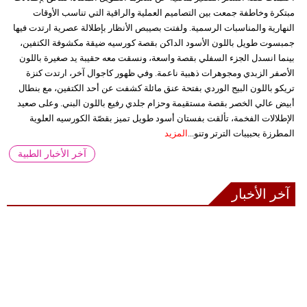
مبتكرة وخاطفة جمعت بين التصاميم العملية والراقية التي تناسب الأوقات
النهارية والمناسبات الرسمية. ولفتت بصيبص الأنظار بإطلالة عصرية ارتدت فيها
جمبسوت طويل باللون الأسود الداكن بقصة كورسيه ضيقة مكشوفة الكتفين،
بينما انسدل الجزء السفلي بقصة واسعة، ونسقت معه حقيبة يد صغيرة باللون
الأصفر الزبدي ومجوهرات ذهبية ناعمة. وفي ظهور كاجوال آخر، ارتدت كنزة
تريكو باللون البيج الوردي بفتحة عنق مائلة كشفت عن أحد الكتفين، مع بنطال
أبيض عالي الخصر بقصة مستقيمة وحزام جلدي رفيع باللون البني. وعلى صعيد
الإطلالات الفخمة، تألقت بفستان أسود طويل تميز بقصّة الكورسيه العلوية
المطرزة بحبيبات الترتر وتنو...
المزيد
آخر الأخبار الطبية
آخر الأخبار