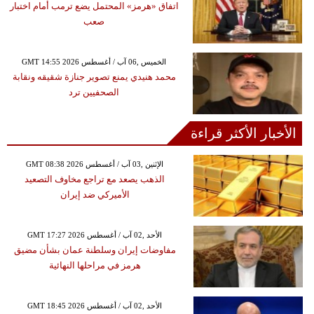
اتفاق «هرمز» المحتمل يضع ترمب أمام اختبار
صعب
GMT 14:55 2026 الخميس ,06 آب / أغسطس
محمد هنيدي يمنع تصوير جنازة شقيقه ونقابة
الصحفيين ترد
الأخبار الأكثر قراءة
GMT 08:38 2026 الإثنين ,03 آب / أغسطس
الذهب يصعد مع تراجع مخاوف التصعيد
الأميركي ضد إيران
GMT 17:27 2026 الأحد ,02 آب / أغسطس
مفاوضات إيران وسلطنة عمان بشأن مضيق
هرمز في مراحلها النهائية
GMT 18:45 2026 الأحد ,02 آب / أغسطس