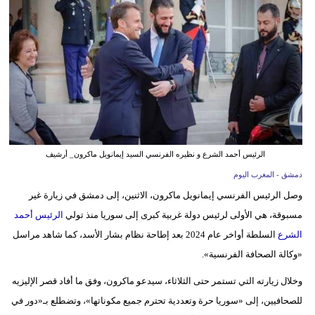
وسفر
ديكور
أخبار
البرلمان
المغربي
إعلام
الرئيس أحمد الشرع و نظيره الفرنسي السيد إيمانويل ماكرون_ أرشيف
دمشق - المغرب اليوم
تعليم
وصل الرئيس الفرنسي إيمانويل ماكرون، الاثنين، إلى دمشق في زيارة غير
مرأة
مسبوقة، هي الأولى لرئيس دولة غربية كبرى إلى سوريا منذ تولي
الرئيس أحمد
الشرع
السلطة أواخر عام 2024 بعد إطاحة نظام بشار الأسد، كما شاهد مراسل
أزياء
«وكالة الصحافة الفرنسية».
إسلامية
وخلال زيارته التي تستمر حتى الثلاثاء، سيدعو ماكرون، وفق ما أفاد قصر الإليزيه
علوم
للصحافيين، إلى «سوريا حرة وتعددية تحترم جميع مكوناتها»، وتضطلع بـ«دور في
وتكنولوجيا