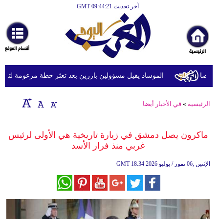
آخر تحديث GMT 09:44:21
الرئيسية
أخبارعاجلة
رياضة
ثقافة
الموساد يقيل مسؤولين بارزين بعد تعثر خطة مزعومة لتغيير ال
إقتصاد
الرئيسية
»
في الأخبار أيضا
فن
وموسيقى
ماكرون يصل دمشق في زيارة تاريخية هي الأولى لرئيس
غربي منذ فرار الأسد
أزياء
18:34 2026 الإثنين ,06 تموز / يوليو
GMT
صحة
وتغذية
سياحة