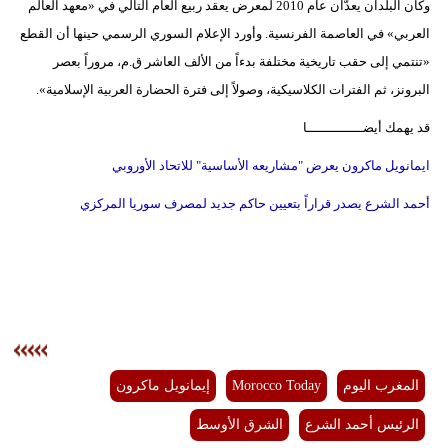
وكان البلدان يعدّان عام 2010 لمعرض يعقد ربيع العام التالي في «معهد العالم
العربي» في العاصمة الفرنسية. وأورد الإعلام السوري الرسمي حينها أن القطع
«تنتمي إلى حقب تاريخية مختلفة بدءاً من الألف العاشر ق.م، مروراً بعصر
البرونز، ثم الفترات الكلاسيكية، وصولاً إلى فترة الحضارة العربية الإسلامية».
قد يهمك أيضــــــــــــــا
ايمانويل ماكرون يعرض "مشاريعه الأساسية" للاتحاد الأوروبي
أحمد الشرع يصدر قراراً بتعيين حاكم جديد لمصرف سوريا المركزي
المغرب اليوم
Morocco Today
إيمانويل ماكرون
الرئيس أحمد الشرع
الشرق الأوسط