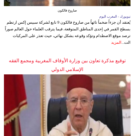
صاروخ فالكون
نيويورك - المغرب اليوم
يُعتقد أن جزءاً ضخماً تائهاً من صاروخ فالكون 9 تابع لشركة سبيس إكس ارتطم
بسطح القمر في إحدى المناطق المتوقعة، فيما يترقب العلماء حول العالم صوراً
ترصد موقع الاصطدام وتؤكد وقوعه بشكل نهائي، حيث تعذر على المركبات
الت...
المزيد
توقيع مذكرة تعاون بين وزارة الأوقاف المغربية ومجمع الفقه
الإسلامي الدولي