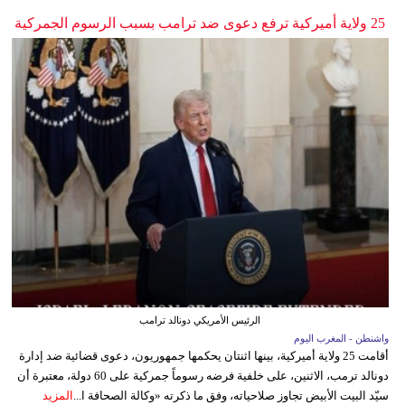
25 ولاية أميركية ترفع دعوى ضد ترامب بسبب الرسوم الجمركية
الرئيس الأمريكي دونالد ترامب
واشنطن - المغرب اليوم
أقامت 25 ولاية أميركية، بينها اثنتان يحكمها جمهوريون، دعوى قضائية ضد إدارة
دونالد ترمب، الاثنين، على خلفية فرضه رسوماً جمركية على 60 دولة، معتبرة أن
سيّد البيت الأبيض تجاوز صلاحياته، وفق ما ذكرته «وكالة الصحافة ا...
المزيد