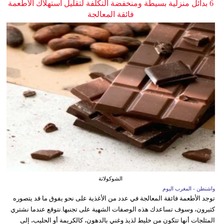
6 بدائل منزلية بسيطة ومنخفضة التكلفة لتقليل استهلاك الأطعمة
فائقة المعالجة
الشوكولاتة
واشنطن - المغرب اليوم
توجد الأطعمة فائقة المعالجة في عدد من الأغذية على نحو يفوق ما قد يتصوره
كثيرون، وسوف تساعدك هذه الوصفات الشهية على تجنبها.نتوقع عندما نشتري
المثلجات أنها تتكون من خليط لذيذ وغني بالدهون، كالكريمة أو الحليب، إلى