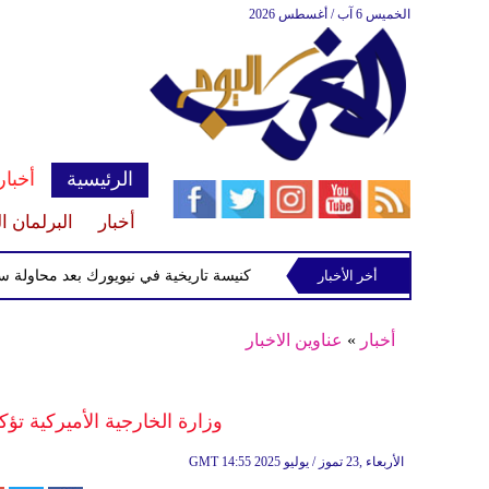
الخميس 6 آب / أغسطس 2026
الرئيسية
أخبار
أخبار
البرلمان ا
أخر الأخبار
القبض على متهم بإحراق كنيسة تاريخية في نيويورك بعد محاولة سرقة شط
أخبار
»
عناوين الاخبار
وزارة الخارجية الأميركية ت
14:55 2025 الأربعاء ,23 تموز / يوليو
GMT