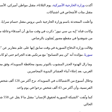
أكدت
وزارة الخارجية الأميركية
، يوم الثلاثاء، مقتل مواطن أميركي، الأ
مقتل مئات الأشخاص في اشتباكات.
وأعلنت المتحدثة باسم وزارة الخارجية تامي بروس مقتل حسام سرايا، مض
وكانت قناة "إيه بي سي نيوز" ذكرت في وقت سابق أن أصدقاء وعائلة سر
من شوهدوا في مقطع مصور يُقتلون بالرصاص.
وقالت وزارة الدفاع السورية في وقت سابق إنها على علم بتقارير عن "ا
سوريا
، مؤكدة أنه "لن يتم التسامح" مع مرتكبي هذه الجرائم حتى لو كان
وما زال الهدوء الحذر المشوب بالتوتر يسود محافظة السويداء، وفق مص
الغربي، بعد إجلاء أبناء العشائر البدوية المحاصرين.
وخلال أسبوع من الا
الفرنسية، وأن أكثر من 43 ألف شخص نزحوا في يوم واحد.
الحالي.