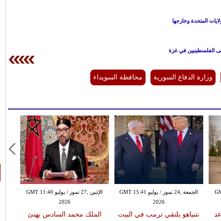
ولايات المتحدة وخارجها
ى الفلسطينيين في غزة
وزارة الدفاع السورية
محافظة السويداء
GMT 18:0
الجمعة ,24 تموز / يوليو GMT 15:41
الإثنين ,27 تموز / يوليو GMT 11:40
2026
2026
عد
نتنياهو يلتقي ترمب في البيت
الملك محمد السادس يهنئ
السي