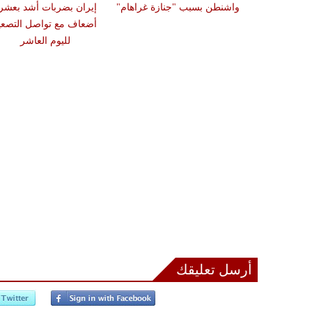
واشنطن بسبب "جنازة غراهام"
إيران بضربات أشد بعشر
أضعاف مع تواصل التصعي
لليوم العاشر
أرسل تعليقك