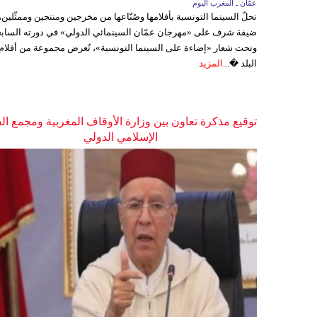
عمّان ـ المغرب اليوم
تحلّ السينما التونسية بأفلامها وصُنّاعها من مخرجين ومنتجين وممثّلين،
ضيفة شرف على «مهرجان عمّان السينمائي الدولي» في دورته السابع
وتحت شعار «إضاءة على السينما التونسية»، تُعرض مجموعة من أفلام
البلد �...
المزيد
توقيع مذكرة تعاون بين وزارة الأوقاف المغربية ومجمع ال
الإسلامي الدولي