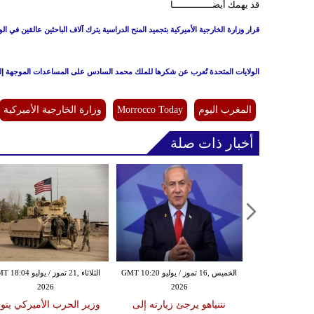
قد يهمك أيضــــــــــــــا
قرار وزارة الخارجية الأميركية بتجميد المنح الدراسية يترك آلاف الباحثين عالقين في ال
الولايات المتحدة تُعرب عن شكرها للملك محمد السادس على المساعدات الموجهة إل
المغرب اليوم
Morrocco Today
وزارة الخارجية الأميركية
أخبار ذات صلة
الخميس ,16 تموز / يوليو GMT 10:20
الثلاثاء ,21 تموز / يوليو 4
2026
2026
نتنياهو يرجئ زيارته إلى
وزير الحرب الأميركي يتو