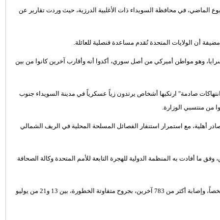
سبوع الماضي، في محافظة السويداء ذات الأغلبية الدرزية، حيث وردت تقارير عن
يفة أن الولايات المتحدة تُقدم مساعدة قنصلية للعائلة.
ايا، وهو مواطن أميركي من أصل سوري، أكدوا أنه وأقارب آخرين كانوا من بين
نتهاكات صادمة" ارتكبها أشخاص يرتدون زياً عسكرياً في مدينة السويداء جنوب
وا من منتسبي الوزارة.
ادر أهلية، مع استمرار استنفار الفصائل المسلحة المحلية في الريف الشمالي
شتباكات في السويداء، نزح أكثر من 128 ألف شخص، وفق ما أفادت به المنظمة الدولية للهجرة التابعة للأمم المتحدة وكالة الصحافة
كما وثّقت "الشبكة السورية لحقوق الإنسان" مقتل ما لا يقل عن 558 شخصاً، وإصابة أكثر من 783 آخرين، بجروح متفاوتة الخطورة، بين 13 و21 من يوليو