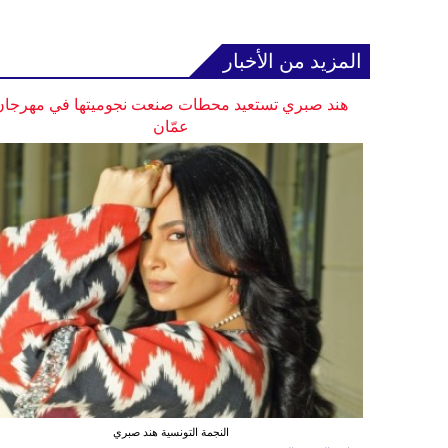
المزيد من الأخبار
هند صبري تستعيد محطات صنعت نجوميتها في مهرجان
عمّان
النجمة التونسية هند صبري