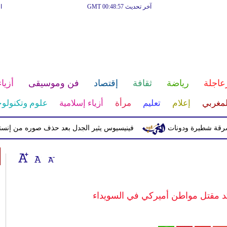
آخر تحديث GMT 00:48:57
ا
عاجلة
رياضة
ثقافة
إقتصاد
فن وموسيقى
أزياء
لمغربي
إعلام
تعليم
مرأة
أزياء إسلامية
علوم وتكنولوج
يرة ودونات
فينيسيوس يثير الجدل بعد حذف صوره من إنستغرام
ؤكد مقتل مواطن أميركي في السويداء