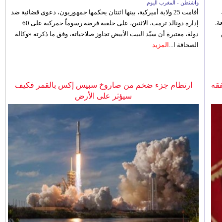
واشنطن - المغرب اليوم
أقامت 25 ولاية أميركية، بينها اثنتان يحكمها جمهوريون، دعوى قضائية ضد
ة.
إدارة دونالد ترمب، الاثنين، على خلفية فرضه رسوماً جمركية على 60
دولة، معتبرة أن سيّد البيت الأبيض تجاوز صلاحياته، وفق ما ذكرته «وكالة
الصحافة ا...
المزيد
فقه
ارتطام جزء ضخم من صاروخ سبيس إكس بالقمر فكيف
سيؤثر على الأرض