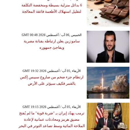
6 بدائل منزلية بسيطة ومنخفضة التكلفة
لتقليل استهلاك الأطعمة فائقة المعالجة
GMT 00:48 2026 الخميس ,06 آب / أغسطس
سامو زين يعلن ارتباطه بفنانة مصرية
ويفاجئ جمهوره
GMT 19:32 2026 الأربعاء ,05 آب / أغسطس
ارتطام جزء ضخم من صاروخ سبيس إكس
بالقمر فكيف سيؤثر على الأرض
GMT 19:15 2026 الأربعاء ,05 آب / أغسطس
ترمب يهدّد إيران بـ "ضربة قوية" ما لم يُفتح
مضيق هرمز ومحادثات عمانية لإعادة
الملاحة المائية وسط تصاعد التوتر في البحر