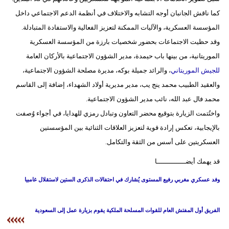
كما ناقش الجانبان أوجه التشابه والاختلاف في أنظمة الدعم الاجتماعي داخل
بيئة
المؤسسة العسكرية، والآليات الممكنة لتعزيز الفعالية والاستفادة المتبادلة.
وقد حظيت الاجتماعات بحضور شخصيات بارزة من المؤسسة العسكرية
مدوَّنات
الموريتانية، من بينها باب حيمدة، مدير الشؤون الاجتماعية بالأركان العامة
أبراج
للجيش الموريتاني
، والرائد جميلة بوكه، مديرة مصلحة الشؤون الاجتماعية،
والعقيد الطبيب محمد ينج يب، مدير مديرية أولاد الشهداء، إضافة إلى القاسم
فيديو
محمد فال عبد الله، نائب مدير الشؤون الاجتماعية.
سيارات
واختُتمت الزيارة بتوقيع محضر التعاون وتبادل رمزي للهدايا، في أجواء وُصفت
بالإيجابية، تعكس إرادة قوية لتعزيز العلاقات الثنائية بين المؤسستين
العسكريتين على أسس من الثقة والتكامل.
قد يهمك أيضــــــــــــــا
وفد عسكري مغربي رفيع المستوى يُشارك في احتفالات الذكرى الستين لاستقلال غامبيا
الفريق أول المفتش العام للقوات المسلحة الملكية يقوم بزيارة عمل إلى السعودية