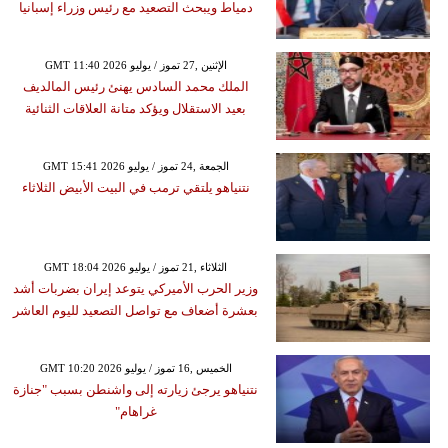
دمياط ويبحث التصعيد مع رئيس وزراء إسبانيا
GMT 11:40 2026 الإثنين ,27 تموز / يوليو
الملك محمد السادس يهنئ رئيس المالديف
بعيد الاستقلال ويؤكد متانة العلاقات الثنائية
GMT 15:41 2026 الجمعة ,24 تموز / يوليو
نتنياهو يلتقي ترمب في البيت الأبيض الثلاثاء
GMT 18:04 2026 الثلاثاء ,21 تموز / يوليو
وزير الحرب الأميركي يتوعد إيران بضربات أشد
بعشرة أضعاف مع تواصل التصعيد لليوم العاشر
GMT 10:20 2026 الخميس ,16 تموز / يوليو
نتنياهو يرجئ زيارته إلى واشنطن بسبب "جنازة
غراهام"