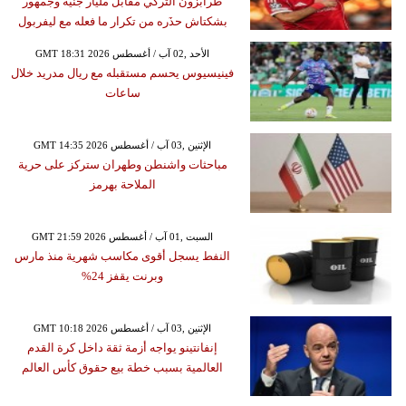
طرابزون التركي مقابل مليار جنيه وجمهور
بشكتاش حذَره من تكرار ما فعله مع ليفربول
GMT 18:31 2026 الأحد ,02 آب / أغسطس
فينيسيوس يحسم مستقبله مع ريال مدريد خلال
ساعات
GMT 14:35 2026 الإثنين ,03 آب / أغسطس
مباحثات واشنطن وطهران ستركز على حرية
الملاحة بهرمز
GMT 21:59 2026 السبت ,01 آب / أغسطس
النفط يسجل أقوى مكاسب شهرية منذ مارس
وبرنت يقفز 24%
GMT 10:18 2026 الإثنين ,03 آب / أغسطس
إنفانتينو يواجه أزمة ثقة داخل كرة القدم
العالمية بسبب خطة بيع حقوق كأس العالم