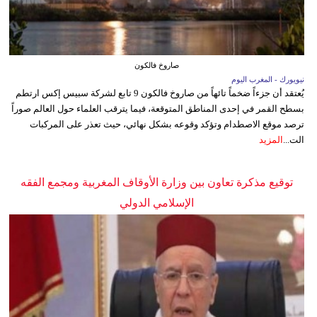
صاروخ فالكون
نيويورك - المغرب اليوم
يُعتقد أن جزءاً ضخماً تائهاً من صاروخ فالكون 9 تابع لشركة سبيس إكس ارتطم
بسطح القمر في إحدى المناطق المتوقعة، فيما يترقب العلماء حول العالم صوراً
ترصد موقع الاصطدام وتؤكد وقوعه بشكل نهائي، حيث تعذر على المركبات
الت...
المزيد
توقيع مذكرة تعاون بين وزارة الأوقاف المغربية ومجمع الفقه
الإسلامي الدولي