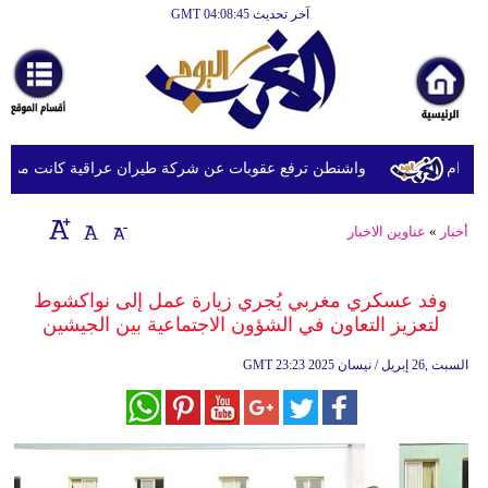
آخر تحديث GMT 04:08:45
الرئيسية
أخبارعاجلة
رياضة
ثقافة
ام
واشنطن ترفع عقوبات عن شركة طيران عراقية كانت مدرجة بس
إقتصاد
أخبار
»
عناوين الاخبار
فن
وموسيقى
وفد عسكري مغربي يُجري زيارة عمل إلى نواكشوط
لتعزيز التعاون في الشؤون الاجتماعية بين الجيشين
أزياء
23:23 2025 السبت ,26 إبريل / نيسان
GMT
صحة
وتغذية
سياحة