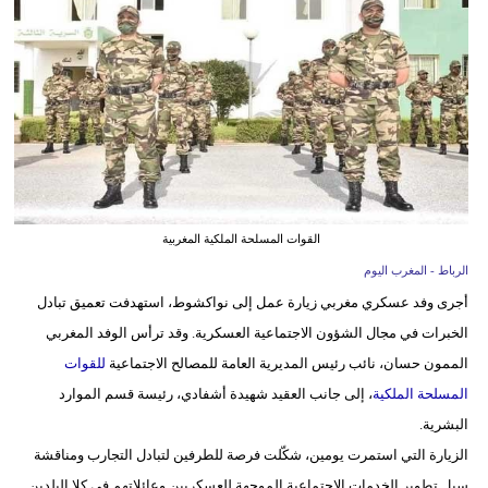
وسفر
ديكور
أخبار
البرلمان
المغربي
إعلام
القوات المسلحة الملكية المغربية
الرباط - المغرب اليوم
تعليم
أجرى وفد عسكري مغربي زيارة عمل إلى نواكشوط، استهدفت تعميق تبادل
مرأة
الخبرات في مجال الشؤون الاجتماعية العسكرية. وقد ترأس الوفد المغربي
الممون حسان، نائب رئيس المديرية العامة للمصالح الاجتماعية
للقوات
أزياء
المسلحة الملكية
، إلى جانب العقيد شهيدة أشفادي، رئيسة قسم الموارد
إسلامية
البشرية.
علوم
الزيارة التي استمرت يومين، شكّلت فرصة للطرفين لتبادل التجارب ومناقشة
وتكنولوجيا
سبل تطوير الخدمات الاجتماعية الموجهة للعسكريين وعائلاتهم في كلا البلدين.