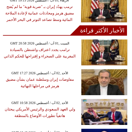
GMT 19:15 2026 الأربعاء ,05 آب / أغسطس
ترمب يهدّد إيران بـ "ضربة قوية" ما لم يُفتح
مضيق هرمز ومحادثات عمانية لإعادة الملاحة
المائية وسط تصاعد التوتر في البحر الأحمر
الأخبار الأكثر قراءة
GMT 20:58 2026 السبت ,01 آب / أغسطس
ترامب يجدد اعتراف واشنطن بالسيادة
المغربية على الصحراء و إقتراحها للحكم الذاتي
GMT 17:27 2026 الأحد ,02 آب / أغسطس
مفاوضات إيران وسلطنة عمان بشأن مضيق
هرمز في مراحلها النهائية
GMT 10:58 2026 الأحد ,02 آب / أغسطس
ولي العهد السعودي والرئيس الأمريكي يبحثان
هاتفياً تطورات الأوضاع بالمنطقة