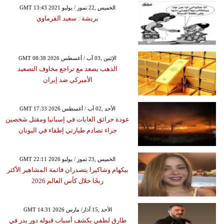
GMT 13:43 2021 الخميس ,22 تموز / يوليو
بريشة : سعيد الفرماوي
GMT 08:38 2026 الإثنين ,03 آب / أغسطس
الذهب يصعد مع تراجع مخاوف التصعيد
الأميركي ضد إيران
GMT 17:33 2026 الأحد ,02 آب / أغسطس
عودة حرائق الغابات في إسبانيا ومقتل شخصين
جراء تصادم طيارتي إطفاء في اليونان
GMT 22:11 2026 الخميس ,23 تموز / يوليو
بيكهام وشاكيرا يتصدران قائمة المشاهير الأكثر
ربحًا خلال كأس العالم 2026
GMT 14:31 2026 الأحد ,15 آذار/ مارس
طارق لطفي يكشف أسباب قبوله دور بدر في