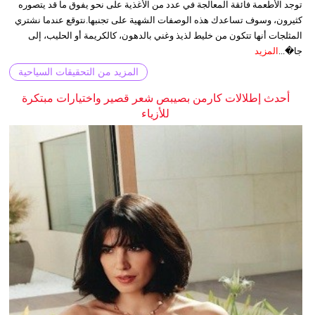
توجد الأطعمة فائقة المعالجة في عدد من الأغذية على نحو يفوق ما قد يتصوره
كثيرون، وسوف تساعدك هذه الوصفات الشهية على تجنبها.نتوقع عندما نشتري
المثلجات أنها تتكون من خليط لذيذ وغني بالدهون، كالكريمة أو الحليب، إلى
جا�...
المزيد
المزيد من التحقيقات السياحية
أحدث إطلالات كارمن بصيبص شعر قصير واختيارات مبتكرة
للأزياء