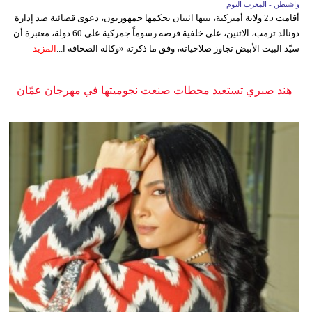
واشنطن - المغرب اليوم
أقامت 25 ولاية أميركية، بينها اثنتان يحكمها جمهوريون، دعوى قضائية ضد إدارة
دونالد ترمب، الاثنين، على خلفية فرضه رسوماً جمركية على 60 دولة، معتبرة أن
سيّد البيت الأبيض تجاوز صلاحياته، وفق ما ذكرته «وكالة الصحافة ا...
المزيد
هند صبري تستعيد محطات صنعت نجوميتها في مهرجان عمّان