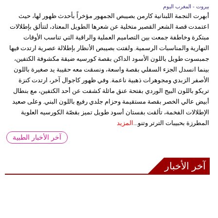
بيروت - المغرب اليوم
أبهرت النجمة اللبنانية كارمن بصيبص الجمهور مؤخراً بأحدث ظهور لها، حيث
اعتمدت قصة الشعر القصير متخلية عن شعرها الطويل المعتاد، لتتألق بإطلالات
مبتكرة وخاطفة جمعت بين التصاميم العملية والراقية التي تناسب الأوقات
النهارية والمناسبات الرسمية. ولفتت بصيبص الأنظار بإطلالة عصرية ارتدت فيها
جمبسوت طويل باللون الأسود الداكن بقصة كورسيه ضيقة مكشوفة الكتفين،
بينما انسدل الجزء السفلي بقصة واسعة، ونسقت معه حقيبة يد صغيرة باللون
الأصفر الزبدي ومجوهرات ذهبية ناعمة. وفي ظهور كاجوال آخر، ارتدت كنزة
تريكو باللون البيج الوردي بفتحة عنق مائلة كشفت عن أحد الكتفين، مع بنطال
أبيض عالي الخصر بقصة مستقيمة وحزام جلدي رفيع باللون البني. وعلى صعيد
الإطلالات الفخمة، تألقت بفستان أسود طويل تميز بقصّة الكورسيه العلوية
المطرزة بحبيبات الترتر وتنو...
المزيد
آخر الأخبار الطبية
آخر الأخبار