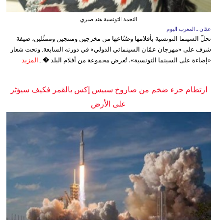
النجمة التونسية هند صبري
عمّان ـ المغرب اليوم
تحلّ السينما التونسية بأفلامها وصُنّاعها من مخرجين ومنتجين وممثّلين، ضيفة
شرف على «مهرجان عمّان السينمائي الدولي» في دورته السابعة. وتحت شعار
«إضاءة على السينما التونسية»، تُعرض مجموعة من أفلام البلد �...
المزيد
ارتطام جزء ضخم من صاروخ سبيس إكس بالقمر فكيف سيؤثر
على الأرض