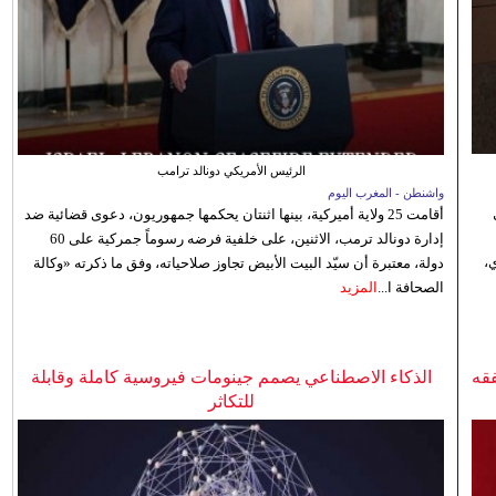
الرئيس الأمريكي دونالد ترامب
واشنطن - المغرب اليوم
أقامت 25 ولاية أميركية، بينها اثنتان يحكمها جمهوريون، دعوى قضائية ضد
إدارة دونالد ترمب، الاثنين، على خلفية فرضه رسوماً جمركية على 60
،
دولة، معتبرة أن سيّد البيت الأبيض تجاوز صلاحياته، وفق ما ذكرته «وكالة
الصحافة ا...
المزيد
فقه
الذكاء الاصطناعي يصمم جينومات فيروسية كاملة وقابلة
للتكاثر