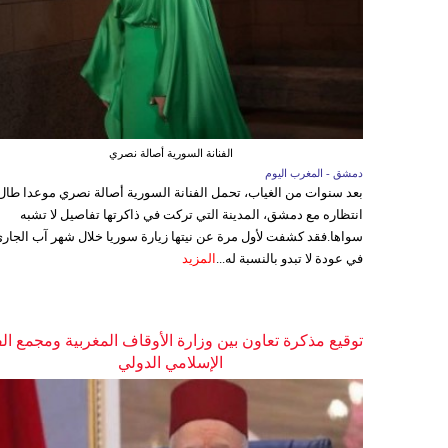
الفنانة السورية أصالة نصري
دمشق - المغرب اليوم
بعد سنوات من الغياب، تحمل الفنانة السورية أصالة نصري موعدا طال
انتظاره مع دمشق، المدينة التي تركت في ذاكرتها تفاصيل لا تشبه
سواها.فقد كشفت لأول مرة عن نيتها زيارة سوريا خلال شهر آب الجاري
في عودة لا تبدو بالنسبة له...
المزيد
توقيع مذكرة تعاون بين وزارة الأوقاف المغربية ومجمع ال
الإسلامي الدولي