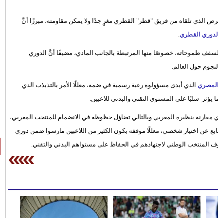
لعرض الذي تلقاه من فريق "قطر" القطري مغرٍ جدًا ولا يمكن مقاومته، مبرزًا أنَّ
لدوري القطري
.
سقف طموحاته، خصوصًا منها المرتبطة بالجانب المادي، مضيفًا أنَّ الدوري
لنجوم حول العالم.
المصري
الذي أبدى مسؤولوه رغبة رسمية في ضمه، معللًا الأمر بالتذبذب الذي
 يؤثر سلبًا على المستوى التقني والبدني للاعبين.
ي مقارنة بنظيره المغربي وبالتالي تضاؤل حظوظه في الانضمام للمنتخب المغربي،
طر نابع عن اختيار شخصي، معللًا موقفه بكون الكثير من اللاعبين مارسوا ضمن دوري
ف المنتخب الوطني لاجتهادهم في الحفاظ على مستواهم البدني والتقني.