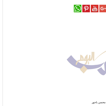
محسن ياجور