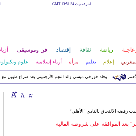
آخر تحديث GMT 13:51:34
ا
عاجلة
رياضة
ثقافة
إقتصاد
فن وموسيقى
أزياء
لمغربي
إعلام
تعليم
مرأة
أزياء إسلامية
علوم وتكنولوج
وفاة خورخي ميسي والد النجم الأرجنتيني بعد صراع طويل مع المرض
 رفضه الالتحاق بالنادي "الأهلي"
" بعد الموافقة على شروطه المالية