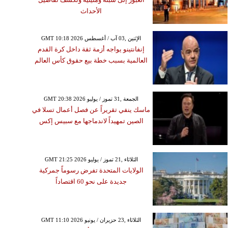
الأحداث
GMT 10:18 2026 الإثنين ,03 آب / أغسطس
إنفانتينو يواجه أزمة ثقة داخل كرة القدم
العالمية بسبب خطة بيع حقوق كأس العالم
GMT 20:38 2026 الجمعة ,31 تموز / يوليو
ماسك ينفي تقريراً عن فصل أعمال تسلا في
الصين تمهيداً لاندماجها مع سبيس إكس
GMT 21:25 2026 الثلاثاء ,21 تموز / يوليو
الولايات المتحدة تفرض رسوماً جمركية
جديدة على نحو 60 اقتصاداً
GMT 11:10 2026 الثلاثاء ,23 حزيران / يونيو