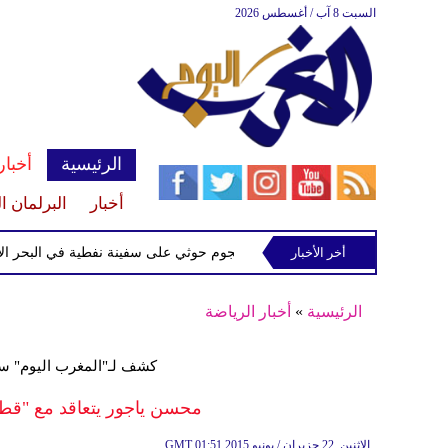
السبت 8 آب / أغسطس 2026
الرئيسية
أخبار
أخبار
البرلمان ا
إسرائيلي
أخر الأخبار
إحباط هجوم حوثي على سفينة نفطية في البحر الأحمر
الرئيسية
»
أخبار الرياضة
كشف لـ"المغرب اليوم" سبب
محسن ياجور يتعاقد مع "قطر
01:51 2015 الإثنين ,22 حزيران / يونيو
GMT