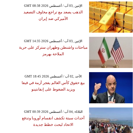
GMT 08:38 2026 الإثنين ,03 آب / أغسطس
الذهب يصعد مع تراجع مخاوف التصعيد
الأميركي ضد إيران
السبت ,08 آب / أغسطس GMT 10:57
2026
GMT 14:35 2026 الإثنين ,03 آب / أغسطس
نتقال محمد صلاح إلى
مباحثات واشنطن وطهران ستركز على حرية
بزون سبور يغير نظرة
الملاحة بهرمز
العالم للدوري التركي
GMT 18:45 2026 الأحد ,02 آب / أغسطس
بيع حقوق كأس العالم يفجر أزمة في فيفا
ويزيد الضغوط على إنفانتينو
GMT 00:39 2026 الثلاثاء ,04 آب / أغسطس
أحداث سبتة تكشف انقسام أوروبا وتدفع
الاتحاد لبحث خطط جديدة