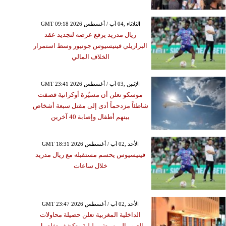
GMT 09:18 2026 الثلاثاء ,04 آب / أغسطس
ريال مدريد يرفع عرضه لتجديد عقد
البرازيلي فينيسيوس جونيور وسط استمرار
الخلاف المالي
GMT 23:41 2026 الإثنين ,03 آب / أغسطس
موسكو تعلن أن مسيّرة أوكرانية قصفت
شاطئاً مزدحماً أدى إلى مقتل سبعة أشخاص
بينهم أطفال وإصابة 40 آخرين
GMT 18:31 2026 الأحد ,02 آب / أغسطس
فينيسيوس يحسم مستقبله مع ريال مدريد
خلال ساعات
GMT 23:47 2026 الأحد ,02 آب / أغسطس
الداخلية المغربية تعلن حصيلة محاولات
العبور إلى سبتة ومليلية وتكشف تفاصيل