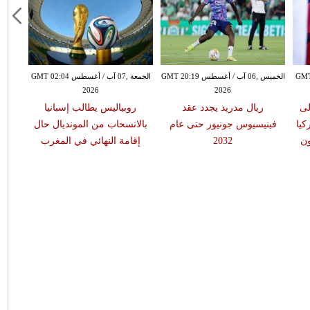
طس GMT 19:22
الخميس ,06 آب / أغسطس GMT 20:19
الجمعة ,07 آب / أغسطس GMT 02:04
2026
2026
لى
ريال مدريد يجدد عقد
روبياليس يطالب إسبانيا
ا
كيا
فينيسيوس جونيور حتى عام
بالانسحاب من المونديال حال
طرا
ون
2032
إقامة النهائي في المغرب