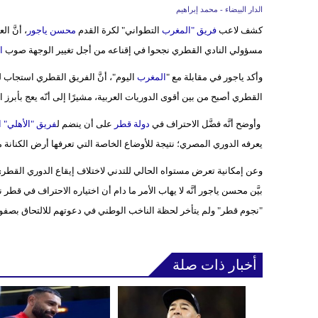
الدار البيضاء - محمد إبراهيم
كشف لاعب
فريق "
المغرب
التطواني" لكرة القدم
محسن ياجور
، أنَّ ا
مسؤولي النادي القطري نجحوا في إقناعه من أجل تغيير الوجهة صوب
ا
وأكد ياجور في مقابلة مع "
المغرب
اليوم"، أنَّ الفريق القطري استجاب ل
القطري أصبح من بين أقوى الدوريات العربية، مشيرًا إلى أنّه يعج بأبرز ا
وأوضح أنَّه فضَّل الاحتراف في
دولة قطر
على أن ينضم ل
فريق "الأهلي" 
يعرفه الدوري المصري؛ نتيجة للأوضاع الخاصة التي تعرفها أرض الكنانة ما
وعن إمكانية تعرض مستواه الحالي للتدني لاختلاف إيقاع الدوري القطر
بيَّن محسن ياجور أنَّه لا يهاب الأمر ما دام أن اختياره الاحتراف في ق
"نجوم قطر" ولم يتأخر لحظة الناخب الوطني في دعوتهم للالتحاق بصفو
أخبار ذات صلة