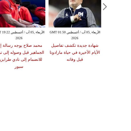
الثلاثاء ,04 آب / أغسطس GMT 09:18
الأربعاء ,05 آب / أغسطس GMT 01:50
الأربعاء ,05 آب / أغس
2026
2026
20
ع عرضه لتجديد
شهادة جديدة تكشف تفاصيل
محمد صلاح يوجه رسالة إ
لي فينيسيوس
الأيام الأخيرة في حياة مارادونا
الجماهير قبل وصوله إلى تر
تمرار الخلاف
قبل وفاته
للانضمام إلى نادي طرابز
الي
سبور