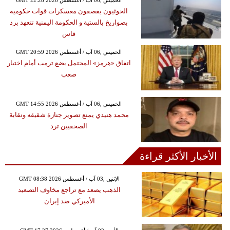
الحوثيون يقصفون معسكرات قوات حكومية
بصواريخ بالستية و الحكومة اليمنية تتعهد برد
قاس
GMT 20:59 2026 الخميس ,06 آب / أغسطس
اتفاق «هرمز» المحتمل يضع ترمب أمام اختبار
صعب
GMT 14:55 2026 الخميس ,06 آب / أغسطس
محمد هنيدي يمنع تصوير جنازة شقيقه ونقابة
الصحفيين ترد
الأخبار الأكثر قراءة
GMT 08:38 2026 الإثنين ,03 آب / أغسطس
الذهب يصعد مع تراجع مخاوف التصعيد
الأميركي ضد إيران