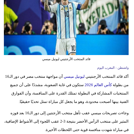
وسفر
ديكور
أخبار
البرلمان
المغربي
قائد المنتخب الأرجنتيني ليونيل ميسي
إعلام
واشنطن - المغرب اليوم
تعليم
أكد قائد المنتخب الأرجنتيني
ليونيل ميسي
أن مواجهة منتخب مصر في دور الـ16
من بطولة
كأس العالم 2026
ستكون في غاية الصعوبة، مشددًا على أن جميع
مرأة
المنتخبات المشاركة في البطولة تمتلك القدرة على المنافسة، وأن الفوارق
الفنية بينها أصبحت محدودة، وهو ما يجعل كل مباراة تمثل تحديًا حقيقيًا.
أزياء
إسلامية
وجاءت تصريحات ميسي عقب تأهل منتخب الأرجنتين إلى دور الـ16 بعد فوزه
المثير على منتخب الرأس الأخضر بنتيجة 3-2 عقب اللجوء إلى الأشواط الإضافية،
علوم
في مباراة شهدت منافسة قوية حتى اللحظات الأخيرة.
وتكنولوجيا