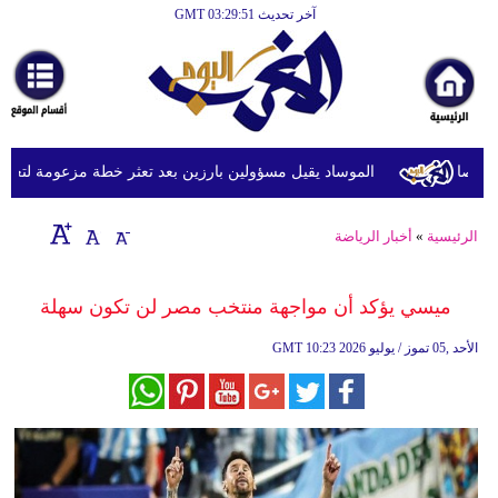
آخر تحديث GMT 03:29:51
الرئيسية
أخبارعاجلة
رياضة
ثقافة
الموساد يقيل مسؤولين بارزين بعد تعثر خطة مزعومة لتغيير الن
إقتصاد
الرئيسية
»
أخبار الرياضة
فن
وموسيقى
ميسي يؤكد أن مواجهة منتخب مصر لن تكون سهلة
أزياء
10:23 2026 الأحد ,05 تموز / يوليو
GMT
صحة
وتغذية
سياحة