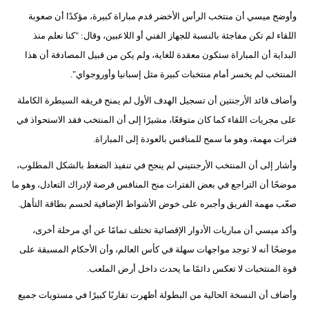
وأوضح ميسي أن منتخب الرأس الأخضر قدم مباراة كبيرة، مؤكدًا أن صعوبة
بيئة
اللقاء لم تكن مفاجئة بالنسبة للجهاز الفني أو اللاعبين، وقال: "كنا نعلم منذ
البداية أن المباراة ستكون معقدة للغاية، ولم يكن من قبيل المصادفة أن هذا
مدوَّنات
المنتخب لم يخسر أمام منتخبات كبيرة مثل إسبانيا وأوروجواي".
أبراج
وأضاف قائد الأرجنتين أن تسجيل الهدف الأول لم يمنح فريقه السيطرة الكاملة
فيديو
على مجريات اللقاء كما كان متوقعًا، مشيرًا إلى أن المنتخب فقد الاستحواذ في
فترات مهمة، وهو ما سمح للمنافس بالعودة إلى المباراة.
سيارات
وأشار إلى أن المنتخب الأرجنتيني لم ينجح في تنفيذ الضغط بالشكل المطلوب،
موضحًا أن التراجع في بعض الفترات منح المنافس فرصة لإدراك التعادل، وهو ما
صعّب مهمة الفريق وأجبره على خوض الأشواط الإضافية لحسم بطاقة التأهل.
وأكد ميسي أن مباريات الأدوار الإقصائية تختلف تمامًا عن أي مرحلة أخرى،
موضحًا أنه لا توجد مواجهات سهلة في كأس العالم، وأن الأحكام المسبقة على
قوة المنتخبات لا تعكس دائمًا ما يحدث داخل أرض الملعب.
وأضاف أن النسخة الحالية من البطولة أظهرت تقاربًا كبيرًا في مستويات جميع