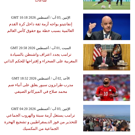
ساعات
GMT 10:18 2026 الإثنين ,03 آب / أغسطس
إنفانتينو يواجه أزمة ثقة داخل كرة القدم
العالمية بسبب خطة بيع حقوق كأس العالم
GMT 20:58 2026 السبت ,01 آب / أغسطس
ترامب يجدد اعتراف واشنطن بالسيادة
المغربية على الصحراء و إقتراحها للحكم الذاتي
GMT 18:52 2026 الأحد ,02 آب / أغسطس
مدرب طرابزون سبور يعلق على أنباء ضم
محمد صلاح في الميركاتو الصيفي
GMT 04:20 2026 الإثنين ,03 آب / أغسطس
ترامب يستغل أزمة سبتة والهروب الجماعي
للتحذير من فوز الديمقراطيين و تشجيع الهحرة
الجماعية من المكسيك