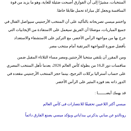
المنتخبات، مشيرًا إلى أن الفوارق أصبحت ضئيلة للغاية، وهو ما يزيد من قوة
المنافسة ويجعل كل مباراة تحمل طابعًا خاصًا.
واختتم ميسي تصريحاته بالتأكيد على أن المنتخب الأرجنتيني سيواصل القتال في
جميع المباريات، موضحًا أن الفريق سيعمل على الاستفادة من الإيجابيات التي
خرج بها من مواجهة الرأس الأخضر، مع التركيز على الاستشفاء والاستعداد
بأفضل صورة للمواجهة المرتقبة أمام منتخب مصر.
ومن المقرر أن يلتقي منتخبا الأرجنتين ومصر مساء الثلاثاء المقبل ضمن
منافسات دور الـ16 من بطولة كأس العالم 2026، بعدما تأهل المنتخب المصري
على حساب أستراليا بركلات الترجيح، بينما حجز المنتخب الأرجنتيني مقعده في
الدور ذاته بعد فوزه المثير على الرأس الأخضر.
قد يهمك أيضـــــــا :
ميسي أكثر اللاعبين تحقيقًا للانتصارات فى كأس العالم
رونالدو عن مبابي يذكرني ببداياتي ويؤكد ميسي يصنع الفارق دائماً