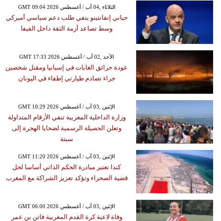
GMT 09:04 2026 الثلاثاء ,04 آب / أغسطس
جياني إنفانتينو ينفي طلب دعم سياسي أميركي
وسط تصاعد أزمة الثقة داخل الفيفا
GMT 17:33 2026 الأحد ,02 آب / أغسطس
عودة حرائق الغابات في إسبانيا ومقتل شخصين
جراء تصادم طيارتي إطفاء في اليونان
GMT 10:29 2026 الإثنين ,03 آب / أغسطس
وزارة الداخلية المغربية تنفي الأرقام المتداولة
وتعلن الحصيلة الرسمية لضحايا الهجرة إلى
سبتة
GMT 11:20 2026 الإثنين ,03 آب / أغسطس
كندا تعتبر مبادرة الحكم الذاتي أساسا لحل
قضية الصحراء وتؤكد تعزيز الشراكة مع المغرب
GMT 06:00 2026 الإثنين ,03 آب / أغسطس
وفاة لاعبة كرة القدم المغربية فاتن بن عمر