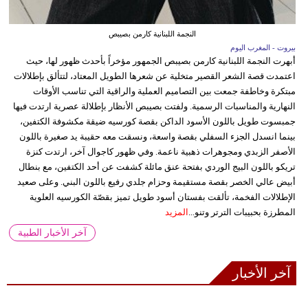
النجمة اللبنانية كارمن بصيبص
بيروت - المغرب اليوم
أبهرت النجمة اللبنانية كارمن بصيبص الجمهور مؤخراً بأحدث ظهور لها، حيث
اعتمدت قصة الشعر القصير متخلية عن شعرها الطويل المعتاد، لتتألق بإطلالات
مبتكرة وخاطفة جمعت بين التصاميم العملية والراقية التي تناسب الأوقات
النهارية والمناسبات الرسمية. ولفتت بصيبص الأنظار بإطلالة عصرية ارتدت فيها
جمبسوت طويل باللون الأسود الداكن بقصة كورسيه ضيقة مكشوفة الكتفين،
بينما انسدل الجزء السفلي بقصة واسعة، ونسقت معه حقيبة يد صغيرة باللون
الأصفر الزبدي ومجوهرات ذهبية ناعمة. وفي ظهور كاجوال آخر، ارتدت كنزة
تريكو باللون البيج الوردي بفتحة عنق مائلة كشفت عن أحد الكتفين، مع بنطال
أبيض عالي الخصر بقصة مستقيمة وحزام جلدي رفيع باللون البني. وعلى صعيد
الإطلالات الفخمة، تألقت بفستان أسود طويل تميز بقصّة الكورسيه العلوية
المطرزة بحبيبات الترتر وتنو...
المزيد
آخر الأخبار الطبية
آخر الأخبار