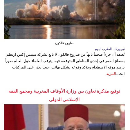
صاروخ فالكون
نيويورك - المغرب اليوم
يُعتقد أن جزءاً ضخماً تائهاً من صاروخ فالكون 9 تابع لشركة سبيس إكس ارتطم
بسطح القمر في إحدى المناطق المتوقعة، فيما يترقب العلماء حول العالم صوراً
ترصد موقع الاصطدام وتؤكد وقوعه بشكل نهائي، حيث تعذر على المركبات
الت...
المزيد
توقيع مذكرة تعاون بين وزارة الأوقاف المغربية ومجمع الفقه
الإسلامي الدولي