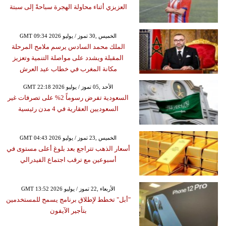
العزيزي أثناء محاولة الهجرة سباحةً إلى سبتة
GMT 09:34 2026 الخميس ,30 تموز / يوليو
الملك محمد السادس يرسم ملامح المرحلة
المقبلة ويشدد على مواصلة التنمية وتعزيز
مكانة المغرب في خطاب عيد العرش
GMT 22:18 2026 الأحد ,05 تموز / يوليو
السعودية تفرض رسوماً 2% على تصرفات غير
السعوديين العقارية في 4 مدن رئيسية
GMT 04:43 2026 الخميس ,23 تموز / يوليو
أسعار الذهب تتراجع بعد بلوغ أعلى مستوى في
أسبوعين مع ترقب اجتماع الفيدرالي
GMT 13:52 2026 الأربعاء ,22 تموز / يوليو
"أبل" تخطط لإطلاق برنامج يسمح للمستخدمين
بتأجير الآيفون