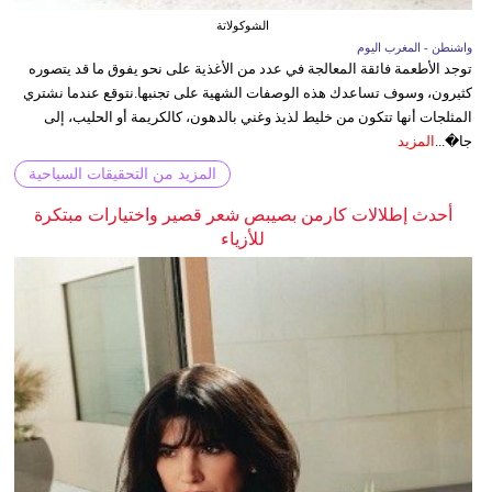
الشوكولاتة
واشنطن - المغرب اليوم
توجد الأطعمة فائقة المعالجة في عدد من الأغذية على نحو يفوق ما قد يتصوره
كثيرون، وسوف تساعدك هذه الوصفات الشهية على تجنبها.نتوقع عندما نشتري
المثلجات أنها تتكون من خليط لذيذ وغني بالدهون، كالكريمة أو الحليب، إلى
جا�...
المزيد
المزيد من التحقيقات السياحية
أحدث إطلالات كارمن بصيبص شعر قصير واختيارات مبتكرة
للأزياء