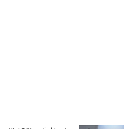
GMT 22:28 2026 الخميس ,06 آب / أغسطس