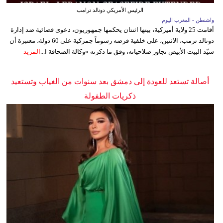
الرئيس الأمريكي دونالد ترامب
واشنطن - المغرب اليوم
أقامت 25 ولاية أميركية، بينها اثنتان يحكمها جمهوريون، دعوى قضائية ضد إدارة
دونالد ترمب، الاثنين، على خلفية فرضه رسوماً جمركية على 60 دولة، معتبرة أن
سيّد البيت الأبيض تجاوز صلاحياته، وفق ما ذكرته «وكالة الصحافة ا...
المزيد
أصالة تستعد للعودة إلى دمشق بعد سنوات من الغياب وتستعيد
ذكريات الطفولة