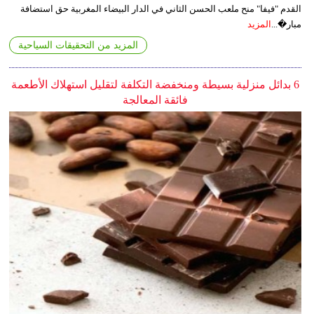
القدم "فيفا" منح ملعب الحسن الثاني في الدار البيضاء المغربية حق استضافة
مبار�...
المزيد
المزيد من التحقيقات السياحية
6 بدائل منزلية بسيطة ومنخفضة التكلفة لتقليل استهلاك الأطعمة
فائقة المعالجة