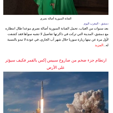
الفنانة السورية أصالة نصري
دمشق - المغرب اليوم
بعد سنوات من الغياب، تحمل الفنانة السورية أصالة نصري موعدا طال انتظاره
مع دمشق، المدينة التي تركت في ذاكرتها تفاصيل لا تشبه سواها.فقد كشفت
لأول مرة عن نيتها زيارة سوريا خلال شهر آب الجاري، في عودة لا تبدو بالنسبة
له...
المزيد
ارتطام جزء ضخم من صاروخ سبيس إكس بالقمر فكيف سيؤثر
على الأرض