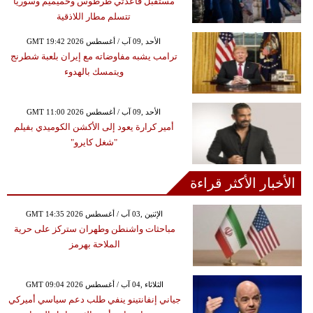
مستقبل قاعدتي طرطوس وحميميم وسوريا
تتسلم مطار اللاذقية
GMT 19:42 2026 الأحد ,09 آب / أغسطس
ترامب يشبه مفاوضاته مع إيران بلعبة شطرنج
ويتمسك بالهدوء
GMT 11:00 2026 الأحد ,09 آب / أغسطس
أمير كرارة يعود إلى الأكشن الكوميدي بفيلم
"شغل كايرو"
الأخبار الأكثر قراءة
GMT 14:35 2026 الإثنين ,03 آب / أغسطس
مباحثات واشنطن وطهران ستركز على حرية
الملاحة بهرمز
GMT 09:04 2026 الثلاثاء ,04 آب / أغسطس
جياني إنفانتينو ينفي طلب دعم سياسي أميركي