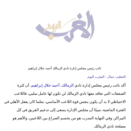
وسفر
ديكور
أخبار
البرلمان
المغربي
إعلام
نائب رئيس مجلس إدارة نادي الزمالك أحمد جلال إبراهيم
تعليم
الخطيب جمال - المغرب اليوم
أكد نائب رئيس مجلس إدارة نادي
الزمالك
،
أحمد جلال إبراهيم
، أن كثرة
مرأة
الصفقات التي تعاقد معها نادي الزمالك لن تكون لها عامل سلبي، فاللاعب
أزياء
الاحتياطي لا بد أن يكون بنفس قوة اللاعب الأساسي، مثلما كان يفعل الأهلي في
إسلامية
الفترة الماضية، مبينًا أن مجلس الإدارة يسعى إلى تدعيم الفريق في كل
المراكز، وفي النهاية المدرب هو من يحسم الصراع بين اللاعبين، والأهم هو
علوم
مصلحة نادي الزمالك.
وتكنولوجيا