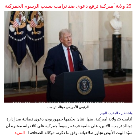
25 ولاية أميركية ترفع دعوى ضد ترامب بسبب الرسوم الجمركية
الرئيس الأمريكي دونالد ترامب
واشنطن - المغرب اليوم
أقامت 25 ولاية أميركية، بينها اثنتان يحكمها جمهوريون، دعوى قضائية ضد إدارة
دونالد ترمب، الاثنين، على خلفية فرضه رسوماً جمركية على 60 دولة، معتبرة أن
سيّد البيت الأبيض تجاوز صلاحياته، وفق ما ذكرته «وكالة الصحافة ا...
المزيد