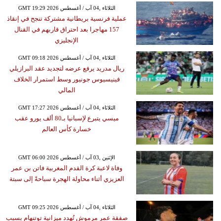
GMT 19:29 2026 الثلاثاء ,04 آب / أغسطس
عملية فرنسية بريطانية مشتركة تنجح في إنقاذ
157 مهاجرا بعد احتراق قاربهم في القنال
الإنجليزي
GMT 09:18 2026 الثلاثاء ,04 آب / أغسطس
ريال مدريد يرفع عرضه لتجديد عقد البرازيلي
فينيسيوس جونيور وسط استمرار الخلاف
المالي
GMT 17:27 2026 الثلاثاء ,04 آب / أغسطس
ميسي يتبرع لإسبانيا بـ80 ألف يورو عقب
خسارة كأس العالم
GMT 06:00 2026 الإثنين ,03 آب / أغسطس
وفاة لاعبة كرة القدم المغربية فاتن بن عمر
العزيزي أثناء محاولة الهجرة سباحةً إلى سبتة
GMT 09:25 2026 الثلاثاء ,04 آب / أغسطس
صفقة عمر مرموش تُهدد ميزانية توتنهام بسبب