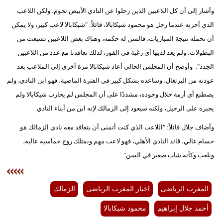
وأشار إلى أن كل اللاعبين الذين رحلوا عن النادي الأبيض نجوم، ولكن اللاعب
بيئة
الذي أحزنه عندما رحل هو محمود شيكابالا، قائلاُ: "شيكابالا لاعب كبير، ولا يمكن
أن نحمله نتيجة المباريات، فالسن له حكمه، وهناك بعض اللاعبين تشبعت من
مدوَّنات
البطولات، ولم يعد لديها أي رغبة في الفوز، لذلك تعاقدنا مع عدد من اللاعبين
أبراج
الجدد". وأوضح أن المجلس الحالي أعاد شيكابالا مرة أخرى إلى الملاعب بعد
عودته من البرتغال، وساعده بشكل كبير في الفترة الماضية، فهو ابن النادي، ولم
فيديو
يصطنع أي أزمة خلال وجوده، مشددًا على أن المجلس لم يحارب شيكابالا ولم
سيارات
يجبره على الرحيل، ولكنه سيعود إلى الزمالك لإنه ابن من أبناء النادي.
وأضاف جلال قائلاً: "اللاعب الذي كنت أتمنى أن يتعاقد معه نادي الزمالك هو
حسام غالي، قائد النادي الأهلي، فهو لاعب مهم ويمتلك روح حماسية عالية،
ويلعب وكأنه شاب صغير في السن".
المغرب الرياضى
اخبار المغرب الرياضى
الزمالك
أحمد جلال إبراهيم
محمود شيكابالا