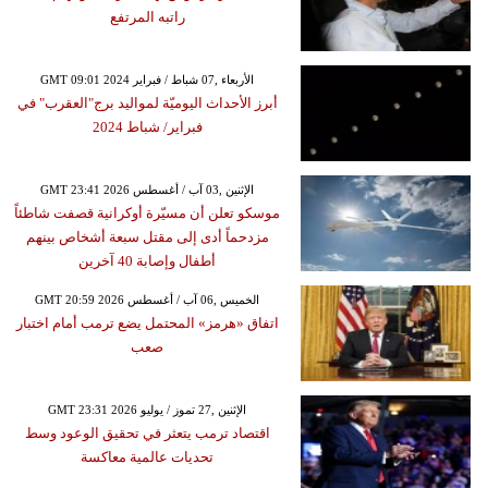
راتبه المرتفع
GMT 09:01 2024 الأربعاء ,07 شباط / فبراير
أبرز الأحداث اليوميّة لمواليد برج"العقرب" في
فبراير/ شباط 2024
GMT 23:41 2026 الإثنين ,03 آب / أغسطس
موسكو تعلن أن مسيّرة أوكرانية قصفت شاطئاً
مزدحماً أدى إلى مقتل سبعة أشخاص بينهم
أطفال وإصابة 40 آخرين
GMT 20:59 2026 الخميس ,06 آب / أغسطس
اتفاق «هرمز» المحتمل يضع ترمب أمام اختبار
صعب
GMT 23:31 2026 الإثنين ,27 تموز / يوليو
اقتصاد ترمب يتعثر في تحقيق الوعود وسط
تحديات عالمية معاكسة