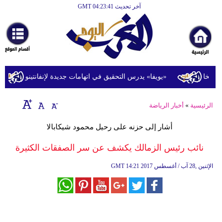
آخر تحديث GMT 04:23:41
الرئيسية
أخبارعاجلة
رياضة
ثقافة
مخا
«يويفا» يدرس التحقيق في اتهامات جديدة لإنفانتينو
إقتصاد
الرئيسية
»
أخبار الرياضة
فن
أشار إلى حزنه على رحيل محمود شيكابالا
وموسيقى
نائب رئيس الزمالك يكشف عن سر الصفقات الكثيرة
أزياء
14:21 2017 الإثنين ,28 آب / أغسطس
GMT
صحة
وتغذية
سياحة