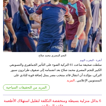
النجم المصري محمد صلاح
أنقرة - المغرب اليوم
سلطت صحيفة ساعت 61 التركية الضوء على التأثير الجماهيري والتسويقي
الكبير للنجم المصري محمد صلاح بعد انضمامه إلى صفوف طرابزون سبور
التركي، مؤكدة أن انتقال قائد منتخب مصر يمثل إضافة قوية للنادي على
المستويين الإعلامي...
المزيد
المزيد من التحقيقات السياحية
6 بدائل منزلية بسيطة ومنخفضة التكلفة لتقليل استهلاك الأطعمة
فائقة المعالجة