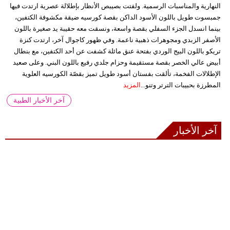
النهارية والمناسبات الرسمية. ولفتت بصيبص الأنظار بإطلالة عصرية ارتدت فيها
جمبسوت طويل باللون الأسود الداكن بقصة كورسيه ضيقة مكشوفة الكتفين،
بينما انسدل الجزء السفلي بقصة واسعة، ونسقت معه حقيبة يد صغيرة باللون
الأصفر الزبدي ومجوهرات ذهبية ناعمة. وفي ظهور كاجوال آخر، ارتدت كنزة
تريكو باللون البيج الوردي بفتحة عنق مائلة كشفت عن أحد الكتفين، مع بنطال
أبيض عالي الخصر بقصة مستقيمة وحزام جلدي رفيع باللون البني. وعلى صعيد
الإطلالات الفخمة، تألقت بفستان أسود طويل تميز بقصّة الكورسيه العلوية
المطرزة بحبيبات الترتر وتنو...
المزيد
آخر الأخبار الطبية
آخر الأخبار