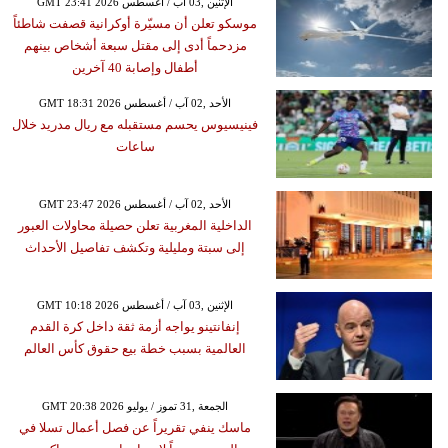
GMT 23:41 2026 الإثنين ,03 آب / أغسطس
موسكو تعلن أن مسيّرة أوكرانية قصفت شاطئاً
مزدحماً أدى إلى مقتل سبعة أشخاص بينهم
أطفال وإصابة 40 آخرين
GMT 18:31 2026 الأحد ,02 آب / أغسطس
فينيسيوس يحسم مستقبله مع ريال مدريد خلال
ساعات
GMT 23:47 2026 الأحد ,02 آب / أغسطس
الداخلية المغربية تعلن حصيلة محاولات العبور
إلى سبتة ومليلية وتكشف تفاصيل الأحداث
GMT 10:18 2026 الإثنين ,03 آب / أغسطس
إنفانتينو يواجه أزمة ثقة داخل كرة القدم
العالمية بسبب خطة بيع حقوق كأس العالم
GMT 20:38 2026 الجمعة ,31 تموز / يوليو
ماسك ينفي تقريراً عن فصل أعمال تسلا في