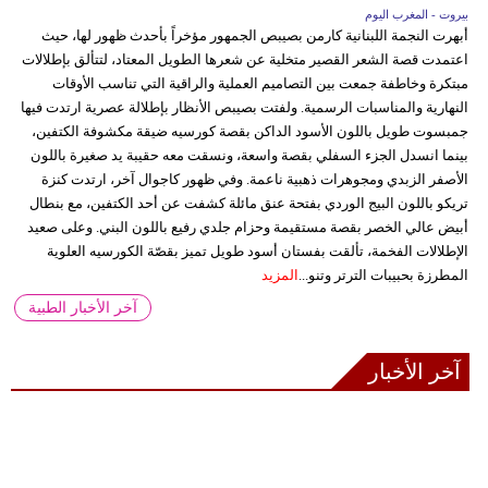
بيروت - المغرب اليوم
أبهرت النجمة اللبنانية كارمن بصيبص الجمهور مؤخراً بأحدث ظهور لها، حيث
اعتمدت قصة الشعر القصير متخلية عن شعرها الطويل المعتاد، لتتألق بإطلالات
مبتكرة وخاطفة جمعت بين التصاميم العملية والراقية التي تناسب الأوقات
النهارية والمناسبات الرسمية. ولفتت بصيبص الأنظار بإطلالة عصرية ارتدت فيها
جمبسوت طويل باللون الأسود الداكن بقصة كورسيه ضيقة مكشوفة الكتفين،
بينما انسدل الجزء السفلي بقصة واسعة، ونسقت معه حقيبة يد صغيرة باللون
الأصفر الزبدي ومجوهرات ذهبية ناعمة. وفي ظهور كاجوال آخر، ارتدت كنزة
تريكو باللون البيج الوردي بفتحة عنق مائلة كشفت عن أحد الكتفين، مع بنطال
أبيض عالي الخصر بقصة مستقيمة وحزام جلدي رفيع باللون البني. وعلى صعيد
الإطلالات الفخمة، تألقت بفستان أسود طويل تميز بقصّة الكورسيه العلوية
المطرزة بحبيبات الترتر وتنو...
المزيد
آخر الأخبار الطبية
آخر الأخبار