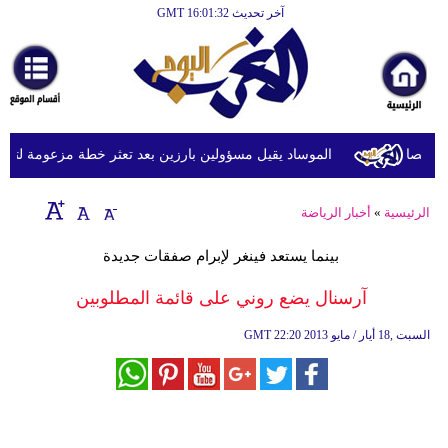
آخر تحديث GMT 16:01:32
الرئيسية
أخبارعاجلة
رياضة
ثقافة
الموساد يقيل مسؤولين بارزين بعد تعثر خطة مزعومة لتغيير ا
إقتصاد
الرئيسية
»
أخبار الرياضة
فن
بينما يستعد فينغر لإبرام صفقات جديدة
وموسيقى
آرسنال يضع روني على قائمة المطلوبين
أزياء
22:20 2013 السبت ,18 أيار / مايو
GMT
صحة
وتغذية
سياحة