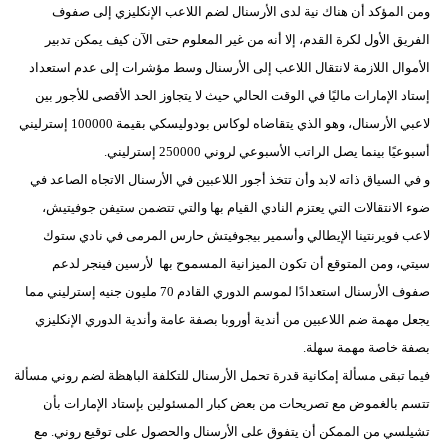
ومن المؤكد أن هناك نية لدى الأرسنال لضم اللاعب الإنكليزي إلى صفوف
الفريق الأول لكرة القدم، إلا أنه من غير المعلوم حتى الآن كيف يمكن تدبير
بيئة
الأموال اللازمة لانتقال اللاعب إلى الأرسنال وسط مؤشرات إلى عدم استعداد
مدوَّنات
إستاد الإمارات ماليًا في الوقت الحالي حيث لا يتجاوز الحد الأقصى للأجور بين
لاعبي الأرسنال، وهو الذي يتقاضاه لوكاس بودوليسكي بقيمة 100000 إسترليني
أبراج
أسبوعيًا بينما يصل الراتب الأسبوعي لروني 250000 إسترليني.
فيديو
و في السياق ذاته لابد وأن تتخذ أجور اللاعبين في الأرسنال الاتجاه الصاعد في
ضوء الانتقالات التي يعتزم النادي القيام بها والتي تتضمن ستيفن جوفيتيش،
سيارات
لاعب فويرنتينا الإيطالي وأسمير بيجوفيتش حارس المرمى في نادي ستوك
سيتي، ومن المتوقع أن تكون الميزانية المسموح بها لأرسين فينجر لدعم
صفوف الأرسنال استعدادًا لموسم الدوري القادم 70 مليون جنيه إسترليني مما
يجعل مهمة ضم اللاعبين من أندية أوروبا بصفة عامة وأندية الدوري الإنكليزي
بصفة خاصة مهمة سهلة.
فيما تبقى مسألة إمكانية قدرة تحمل الأرسنال للتكلفة الباهظة لضم روني مسألة
تتسم بالغموض مع تصريحات من بعض كبار المسئولين بإستاد الإمارات بأن
تشيلسي من الممكن أن يتفوق على الأرسنال والحصول على توقيع روني. مع