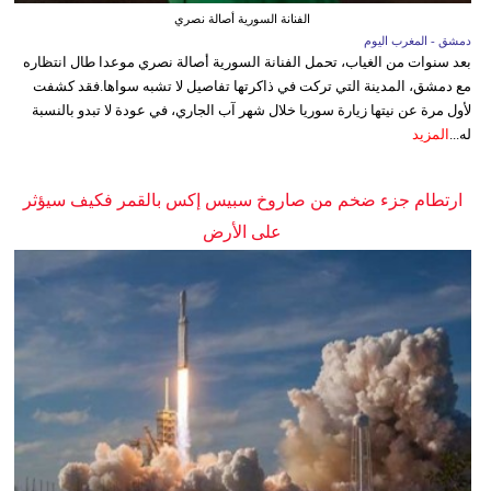
الفنانة السورية أصالة نصري
دمشق - المغرب اليوم
بعد سنوات من الغياب، تحمل الفنانة السورية أصالة نصري موعدا طال انتظاره
مع دمشق، المدينة التي تركت في ذاكرتها تفاصيل لا تشبه سواها.فقد كشفت
لأول مرة عن نيتها زيارة سوريا خلال شهر آب الجاري، في عودة لا تبدو بالنسبة
له...
المزيد
ارتطام جزء ضخم من صاروخ سبيس إكس بالقمر فكيف سيؤثر
على الأرض