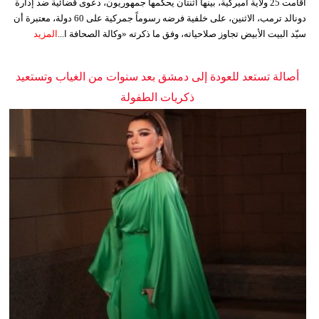
أقامت 25 ولاية أميركية، بينها اثنتان يحكمها جمهوريون، دعوى قضائية ضد إدارة
دونالد ترمب، الاثنين، على خلفية فرضه رسوماً جمركية على 60 دولة، معتبرة أن
سيّد البيت الأبيض تجاوز صلاحياته، وفق ما ذكرته «وكالة الصحافة ا...
المزيد
أصالة تستعد للعودة إلى دمشق بعد سنوات من الغياب وتستعيد
ذكريات الطفولة