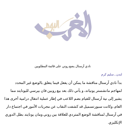
وسفر
ديكور
أخبار
البرلمان
المغربي
إعلام
نادي آرسنال يضع روني على قائمة المطلوبين
تعليم
لندن ـ سليم كرم
بدأ نادي آرسنال مناقشة ما يمكن أن يفعل فيما يتعلق بالوضع غير المحدد
مرأة
لمهاجم مانشستر يونياتد، و يأتي ذلك بعد بيع روبين فان بيرسي لليونايتد مما
أزياء
يشير إلى نية آرسنال للقيام بضم اللاعب في إطار عملية انتقال درامية أخرى هذا
إسلامية
العام، وكانت سبورتسميل قد كشفت النقاب عن مجريات الأمور في اجتماع دار
في آرسنال لمناقشة الوضع المتردي للعلاقة بين روني ومان يونايتد بطل الدوري
علوم
الإنكليزي.
وتكنولوجيا