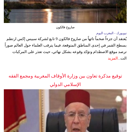
صاروخ فالكون
نيويورك - المغرب اليوم
يُعتقد أن جزءاً ضخماً تائهاً من صاروخ فالكون 9 تابع لشركة سبيس إكس ارتطم
بسطح القمر في إحدى المناطق المتوقعة، فيما يترقب العلماء حول العالم صوراً
ترصد موقع الاصطدام وتؤكد وقوعه بشكل نهائي، حيث تعذر على المركبات
الت...
المزيد
توقيع مذكرة تعاون بين وزارة الأوقاف المغربية ومجمع الفقه
الإسلامي الدولي