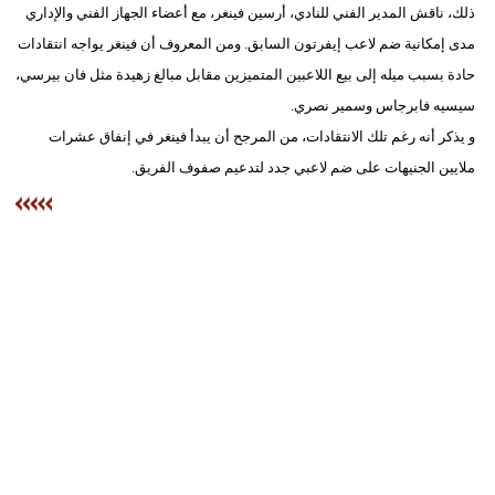
ذلك، ناقش المدير الفني للنادي، أرسين فينغر، مع أعضاء الجهاز الفني والإداري
مدى إمكانية ضم لاعب إيفرتون السابق. ومن المعروف أن فينغر يواجه انتقادات
حادة بسبب ميله إلى بيع اللاعبين المتميزين مقابل مبالغ زهيدة مثل فان بيرسي،
سيسيه فابرجاس وسمير نصري.
و يذكر أنه رغم تلك الانتقادات، من المرجح أن يبدأ فينغر في إنفاق عشرات
ملايين الجنيهات على ضم لاعبي جدد لتدعيم صفوف الفريق.