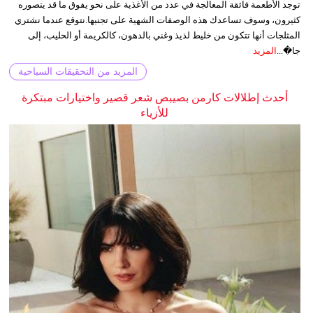
توجد الأطعمة فائقة المعالجة في عدد من الأغذية على نحو يفوق ما قد يتصوره
كثيرون، وسوف تساعدك هذه الوصفات الشهية على تجنبها.نتوقع عندما نشتري
المثلجات أنها تتكون من خليط لذيذ وغني بالدهون، كالكريمة أو الحليب، إلى
جا�...
المزيد
المزيد من التحقيقات السياحية
أحدث إطلالات كارمن بصيبص شعر قصير واختيارات مبتكرة
للأزياء