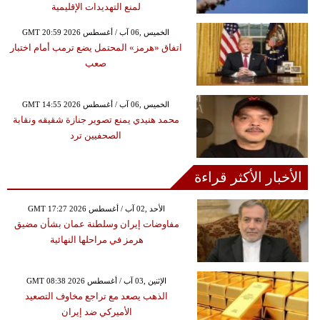
لمنع التهديدات الإقليمية
GMT 20:59 2026 الخميس ,06 آب / أغسطس
اتفاق «هرمز» المحتمل يضع ترمب أمام اختبار
صعب
GMT 14:55 2026 الخميس ,06 آب / أغسطس
محمد هنيدي يمنع تصوير جنازة شقيقه ونقابة
الصحفيين ترد
الأخبار الأكثر قراءة
GMT 17:27 2026 الأحد ,02 آب / أغسطس
مفاوضات إيران وسلطنة عمان بشأن مضيق
هرمز في مراحلها النهائية
GMT 08:38 2026 الإثنين ,03 آب / أغسطس
الذهب يصعد مع تراجع مخاوف التصعيد
الأميركي ضد إيران