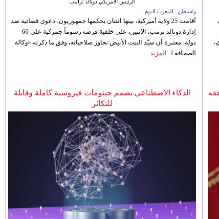
الرئيس الأمريكي دونالد ترامب
واشنطن - المغرب اليوم
أقامت 25 ولاية أميركية، بينها اثنتان يحكمها جمهوريون، دعوى قضائية ضد
إدارة دونالد ترمب، الاثنين، على خلفية فرضه رسوماً جمركية على 60
،
دولة، معتبرة أن سيّد البيت الأبيض تجاوز صلاحياته، وفق ما ذكرته «وكالة
الصحافة ا...
المزيد
فقه
الذكاء الاصطناعي يصمم جينومات فيروسية كاملة وقابلة
للتكاثر