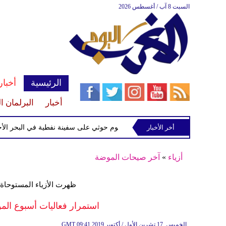
السبت 8 آب / أغسطس 2026
الرئيسية
أخبار
أخبار
البرلمان ا
إسرائيلي
أخر الأخبار
إحباط هجوم حوثي على سفينة نفطية في البحر الأحمر
أزياء
»
آخر صيحات الموضة
ظهرت الأزياء المستوحاة 
استمرار فعاليات أسبوع ا
09:41 2019 الخميس ,17 تشرين الأول / أكتوبر
GMT