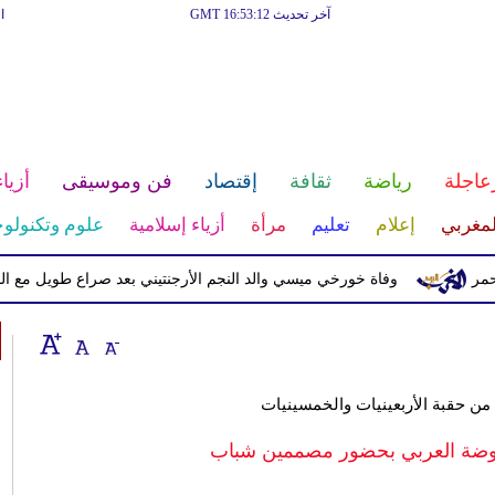
آخر تحديث GMT 16:53:12
ا
عاجلة
رياضة
ثقافة
إقتصاد
فن وموسيقى
أزياء
لمغربي
إعلام
تعليم
مرأة
أزياء إسلامية
علوم وتكنولوج
وفاة خورخي ميسي والد النجم الأرجنتيني بعد صراع طويل مع المرض
من حقبة الأربعينيات والخمسينيات
لموضة العربي بحضور مصممين شباب