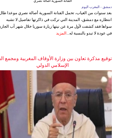
الفنانة السورية أصالة نصري
دمشق - المغرب اليوم
بعد سنوات من الغياب، تحمل الفنانة السورية أصالة نصري موعدا طال
انتظاره مع دمشق، المدينة التي تركت في ذاكرتها تفاصيل لا تشبه
سواها.فقد كشفت لأول مرة عن نيتها زيارة سوريا خلال شهر آب الجاري
في عودة لا تبدو بالنسبة له...
المزيد
توقيع مذكرة تعاون بين وزارة الأوقاف المغربية ومجمع ال
الإسلامي الدولي