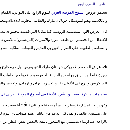
القاهرة - المغرب اليوم
تستمر عروض
أسبوع الموضة العربي
لليوم الرابع على التوالي، المُق
والكلاسيك وهم كيبوسكايا جوناثان مارك والعلامة التجارية BLSSD ومحمد قرقماز.
كان العرض الاول للمصممة الروسية كيباسكايا التي قدمت مجموعه مستو
الاطفال من الجنسين من طبقة اللورد والاميرات (البرنسس) بملابس فا
والمعاصم الطويلة على الطراز الاوروبي القديم والقبعات الملكية المد
.
سهرة خليط من بريق هولييود والحداثة العصرية مستخدما فيها خامات ا
السيكونس وتنوع في الألوان مابين الاسود البراق والرمادي والاحمر وا
تصميمات مبتكرة لفساتين تنبِّض بالأنوثة في أسبوع الموضة العربي في د
على مستوى عالمي والقى كل الدعم من عائلتي وهم متواجدين اليوم لدعم
بالراحة عند ارتداء تصميمي مع الشعور بالثقة بالنفس بغض النظر عن أ