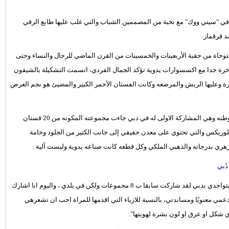
ام في "سيتي ووك" مع نخبة من المصممين الشباب والتي غلب عليها طابع الرقي
حاة من حقبة الأربعينات والخمسينات من القرن الماضي للرجال والنساء وحتى
خرة جدا مع اكسسوارات يدوية تؤكد الجمال الفردي، اتسمت التشكيلة بالشيفون
ورة وعليها الريش والمرصعه وكانت الفستان الأحمر الكبير والمضيئ هو نجم العرض
تلاه عرض للمصمم الامريكي جوناثان مارك الذي يعرض اول مرة خارج وطنه وهي المشاركة الاولى له في دبي جاءت مجموعته المكونه من 20 فستان
للوريكس والتي تحتوي على معدن حقيقي إلى جانب الكثير من الجلود وخامة
لزهري بدرجاته والذهبي الملكي وكل قطعه كانت صناعه يدوية وليست آلية .
ُبي
وعن رأيه بالمشاركة ونظرته للمرأه يحدثنا جوناثان قائلًا:" أنا سعيد جدا بتواجدي بدبي لقد شاركت سابقا ب 8 مجموعات ولكن في بلدي ، واليوم انا اشارك
ي معنويًا ومساندتي، بالنسبة للازياء التي اقدمها للمراة احب ان تشعرهي
ي شكل او عرق او لون بشرة لهويتها".