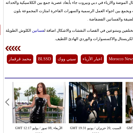
ث قدمته العلامة التجارية BLSSD الرائدة في مجال الموضة والازياء في دبي وبيروت جاء بأبعاد عصرية جمع بين الكلاسيكية والحداثه
ويجمع بين اجواء العمل الرسمية والسهرات الفاخرة امتازت المجموعة بلون
لضيقة والفساتين الفضفاضة .
فساتين
الكلوش الطويلة
الكريستال والاكسسوارات والوردي الهادئ اللطيف.
Morocco New
اخبار الأزياء
سيتي ووك
BLSSD
محمد قرقماز
ونيو GMT 13:32
السبت ,20 حزيران / يونيو GMT 19:31
الأربعاء ,08 تموز / يوليو GMT 12:17