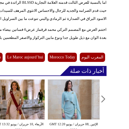
اما بالنسبة للعرض الثال
حيث قدم الصرامه والجديه للرجال والاحساس الانثوي المرهف للسيدات 
الاسود البراق في الصدارة ثم الرمادي والبني تنوعت ما بين السراويل ا
اختتم العرض مع المصمم التركي محمد قرقماز عرض6 فساتين بيضاء مختلفين ومتنوعين في القصات النقشات والاشكال اضافة ل
بعدة الوان مع ذيل طويل جدا ونوع مابين التركواز والاصفر المطعمين ب
المغرب اليوم
Morocco Today
Le Maroc aujourd’hui
s
أخبار ذات صلة
الإثنين ,08 حزيران / يونيو GMT 12:20
الأربعاء ,10 حزيران / ي