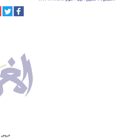
عروض أس