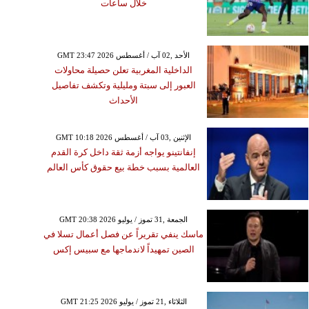
خلال ساعات
GMT 23:47 2026 الأحد ,02 آب / أغسطس
الداخلية المغربية تعلن حصيلة محاولات
العبور إلى سبتة ومليلية وتكشف تفاصيل
الأحداث
GMT 10:18 2026 الإثنين ,03 آب / أغسطس
إنفانتينو يواجه أزمة ثقة داخل كرة القدم
العالمية بسبب خطة بيع حقوق كأس العالم
GMT 20:38 2026 الجمعة ,31 تموز / يوليو
ماسك ينفي تقريراً عن فصل أعمال تسلا في
الصين تمهيداً لاندماجها مع سبيس إكس
الإثنين ,22 حزيران / يونيو GMT 01:14
2026
اول خليط من المكملات
GMT 21:25 2026 الثلاثاء ,21 تموز / يوليو
ذائية يوميًا قد يسبب لك