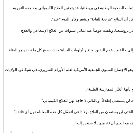
ن النتائج "مريحة للغاية" وتشعر وكأن اليوم "عيد".
العلاج الكيميائي بفضل اختبار بروسيغنا، وتلقت عوضاً عنه ثماني سنوات من العلاج الإشعاعي والعلاج
 حالة من عدم اليقين. وتتغير أولويات الحياة؛ حيث يصبح كل ما تريده هو البقاء
 الاجتماع السنوي للجمعية الأمريكية لعلم الأورام السريري، في شيكاغو، الولايات
نها "تُغيّر الممارسة الطبية".
 لن يستفدن إطلاقاً، وبالتالي لا حاجة لهن للعلاج الكيميائي".
للاتي لن يستفدن من العلاج، ولا داعي لتحمّل كل هذه المعاناة دون أي فائدة".