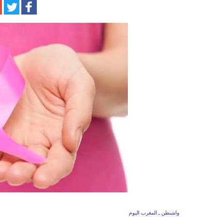
س
واشنطن ـ المغرب اليوم