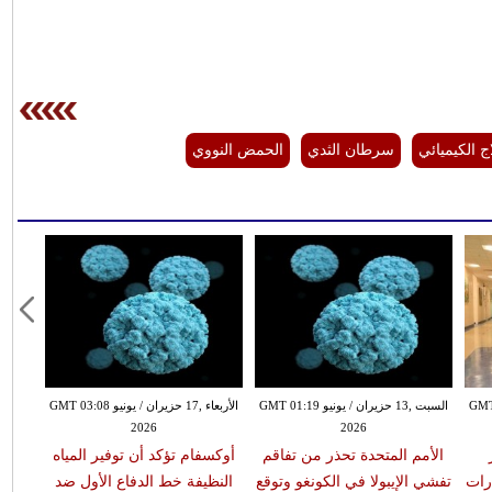
اج الكيميائي
سرطان الثدي
الحمض النووي
نيو GMT 01:35
السبت ,13 حزيران / يونيو GMT 01:19
الأربعاء ,17 حزيران / يونيو GMT 03:08
2026
2026
الأمم المتحدة تحذر من تفاقم
أوكسفام تؤكد أن توفير المياه
تن
رات
تفشي الإيبولا في الكونغو وتوقع
النظيفة خط الدفاع الأول ضد
الغ