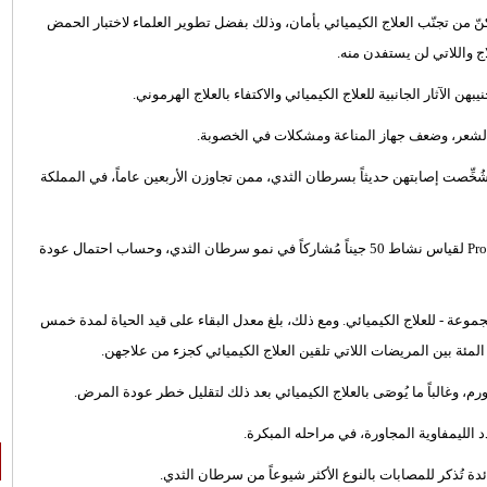
نّ من تجنّب العلاج الكيميائي بأمان، وذلك بفضل تطوير العلماء لاختبار الحمض
ج واللاتي لن يستفدن منه.
ن الآثار الجانبية للعلاج الكيميائي والاكتفاء بالعلاج الهرموني.
الشعر، وضعف جهاز المناعة ومشكلات في الخصوبة.
دتها جامعة كوليدج لندن، وشملت أكثر من 4000 مريضة شُخِّصت إصابتهن حديثاً بسرطان الثدي، ممن تجاوزن الأربعين عاماً، في المملكة
واستخدم العلماء في هذه الدراسة اختباراً جينياً يُسمى "بروسيغنا" Prosigna لقياس نشاط 50 جيناً مُشاركاً في نمو سرطان الثدي، وحساب احتمال عودة
موعة - للعلاج الكيميائي. ومع ذلك، بلغ معدل البقاء على قيد الحياة لمدة خمس
، وغالباً ما يُوصَى بالعلاج الكيميائي بعد ذلك لتقليل خطر عودة المرض.
د الليمفاوية المجاورة، في مراحله المبكرة.
ئدة تُذكر للمصابات بالنوع الأكثر شيوعاً من سرطان الثدي.