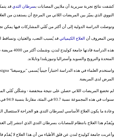
كشفت نتائج تجربة سريرية أن ملايين المصابات ب
سرطان الثدي
قد يتمك
النووي الذي يميّز بين المريضات اللاتي من المرجح أن يستفدن من العلا
وتوصلت الدراسة الدولية إلى أن أكثر من ثُلثَي المشاركات فيها يمكن تجنيبه
ومن المعروف أن
العلاج الكيميائي
قد يُسبب التعب، والغثيان، وتساقط 
هذه الدراسة قا
المتحدة والنرويج والسويد وأستراليا ونيوزيلندا وتايلاند.
المرض لدى المريضة.
لم تخضع المريضات اللاتي حصلن على نتيجة منخفضة - وشكّلن ثُلثَي المج
سنوات في هذه المجموعة نسبة 93.7 في المئة، مقارنةً بنسبة 94.9 في المئة بين المريضات اللاتي تلقين العلاج الكيميائي كجزء من علاجهن.
وعادة ما يكون العلاج الأساسي لسرطان الثدي هو الجراحة لاستئصال الورم
ويُقدّم هذا العلاج بانتظام للمصابات بسرطان الثدي الذي انتشر إلى الغد
وأعربت جامعة كوليدج لندن عن قلق الأطباء من أن هذا العلاج لا يُقدّم فا