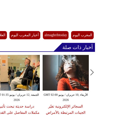
المغرب اليوم
almaghribtoday
أخبار المغرب اليوم
العل
أخبار ذات صلة
الأربعاء ,10 حزيران / يونيو GMT 02:00
الجمعة ,12 حزيران / يو
2026
2026
السجائر الإلكترونية تغيّر
دراسة حديثة تبحث تأثير
الجينات المرتبطة بالأمراض
مكملات المفاصل على القد