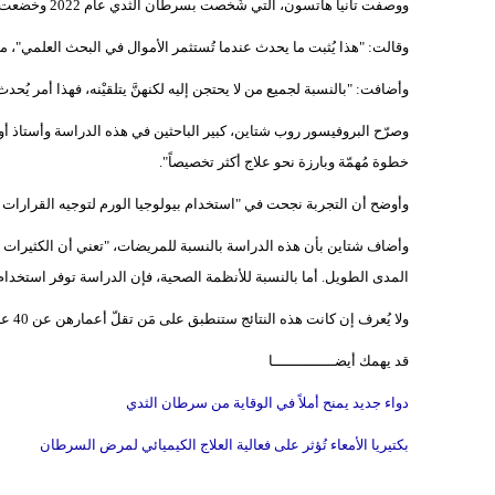
ووصفت تانيا هاتسون، التي شُخصت بسرطان الثدي عام 2022 وخضعت للعلاج الكيميائي كجزء من علاجها، اختبار الحمض النووي الجديد بأنه "مذهل حقاً".
وقالت: "هذا يُثبت ما يحدث عندما تُستثمر الأموال في البحث العلمي"، مضي
وأضافت: "بالنسبة لجميع من لا يحتجن إليه لكنهنَّ يتلقيْنه، فهذا أمر يُحدث
وصرّح البروفيسور روب شتاين، كبير الباحثين في هذه الدراسة وأستاذ أورا
خطوة مُهمّة وبارزة نحو علاج أكثر تخصيصاً".
وأوضح أن التجربة نجحت في "استخدام بيولوجيا الورم لتوجيه القرارات بد
وأضاف شتاين بأن هذه الدراسة بالنسبة للمريضات، "تعني أن الكثيرات قد 
المدى الطويل. أما بالنسبة للأنظمة الصحية، فإن الدراسة توفر استخدام
ولا يُعرف إن كانت هذه النتائج ستنطبق على مَن تقلّ أعمارهن عن 40 عاماً أم لا، إذ لا تزال النتائج النهائية تحتاج إلى عدة سنوات، وفقاً لجامعة كوليدج لندن.
قد يهمك أيضــــــــــــــا
دواء جديد يمنح أملاً في الوقاية من سرطان الثدي
بكتيريا الأمعاء تُؤثر على فعالية العلاج الكيميائي لمرض السرطان