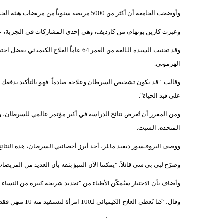
وأوضحت الجامعة أن أكثر من 5000 مريضة سنوياً من مريضات هيئة الخدمات الصحية الوطنية في بريطانيا، قد يتجنبن العلاج الكيميائي بعد هذه التجربة.
وعبرت كارين بونهام، من كارديف، وهي إحدى المشاركات في التجربة، عن أ
وقد تجنبت السيدة البالغة من العمر 64 عاماً 
الهرموني.
وقالت: "قد يكون تشخيص السرطان وعلاجه صادماً. فهو بالتأكيد يدفعك إلى
على قيد الحياة".
ومن المقرر أن تُعرض نتائج الدراسة في أكبر مؤتمر عالمي للسرطان، وهو
المتحدة، السبت.
ووصف البروفيسور ديفيد مايلز، أحد أبرز أخصائيي السرطان، هذه النتائج بأ
وصرّح لبي بي سي قائلاً: "يمكننا الآن التنبؤ بثقة بأن العديد من المريضات
وأضاف بأن الاختبار سيُمكّن الأطباء من "تحديد شريحة كبيرة من النساء ا
وقال: "كنا نُعطي العلاج الكيميائي لـ100 امرأة لتستفيد منه 10 منهن فقط، مع العلم أن 90 منهن لا يحتجن إليه".