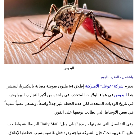
وسفر
ديكور
أخبار
البرلمان
المغربي
إعلام
البعوض
واشنطن - المغرب اليوم
تعليم
تعتزم
شركة "غوغل" الأميركية
إطلاق 64 مليون بعوضة مصابة بالبكتيريا، لينتشر
مرأة
هذا
البعوض
في هواء الولايات المتحدة، في واحدة من أكبر التجارب البيولوجية
في تاريخ الولايات المتحدة، لكن هذه الخطة تثير جدلاً واسعاً، وتشعل غضباً شديداً
أزياء
في بعض الأوساط التي تطالب بوقفها على الفور.
إسلامية
وفي التفاصيل التي نشرتها جريدة "ديلي ميل" Daily Mail البريطانية، واطلعت
علوم
عليها "العربية.نت"، فإن الشركة تواجه ردود فعل غاضبة بسبب خططها لإطلاق
وتكنولوجيا