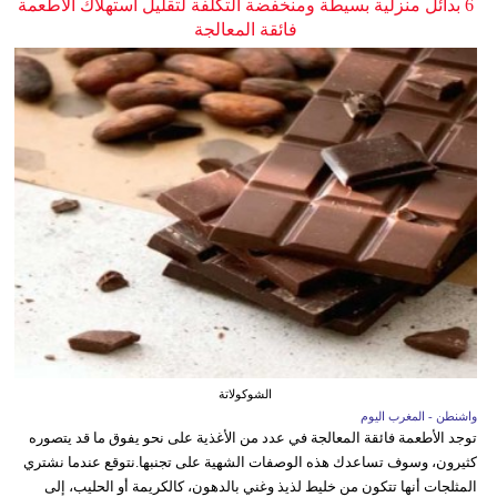
6 بدائل منزلية بسيطة ومنخفضة التكلفة لتقليل استهلاك الأطعمة
فائقة المعالجة
الشوكولاتة
واشنطن - المغرب اليوم
توجد الأطعمة فائقة المعالجة في عدد من الأغذية على نحو يفوق ما قد يتصوره
كثيرون، وسوف تساعدك هذه الوصفات الشهية على تجنبها.نتوقع عندما نشتري
المثلجات أنها تتكون من خليط لذيذ وغني بالدهون، كالكريمة أو الحليب، إلى