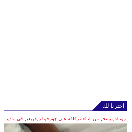
إخترنا لك
رونالدو يسخر من شائعة زفافه على جورجينا رودريغيز في ماديرا