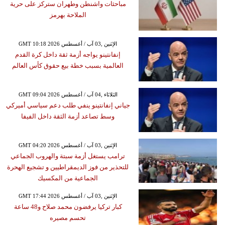
مباحثات واشنطن وطهران ستركز على حرية
الملاحة بهرمز
GMT 10:18 2026 الإثنين ,03 آب / أغسطس
إنفانتينو يواجه أزمة ثقة داخل كرة القدم
العالمية بسبب خطة بيع حقوق كأس العالم
GMT 09:04 2026 الثلاثاء ,04 آب / أغسطس
جياني إنفانتينو ينفي طلب دعم سياسي أميركي
وسط تصاعد أزمة الثقة داخل الفيفا
GMT 04:20 2026 الإثنين ,03 آب / أغسطس
ترامب يستغل أزمة سبتة والهروب الجماعي
للتحذير من فوز الديمقراطيين و تشجيع الهحرة
الجماعية من المكسيك
GMT 17:44 2026 الإثنين ,03 آب / أغسطس
كبار تركيا يرفضون محمد صلاح و48 ساعة
تحسم مصيره