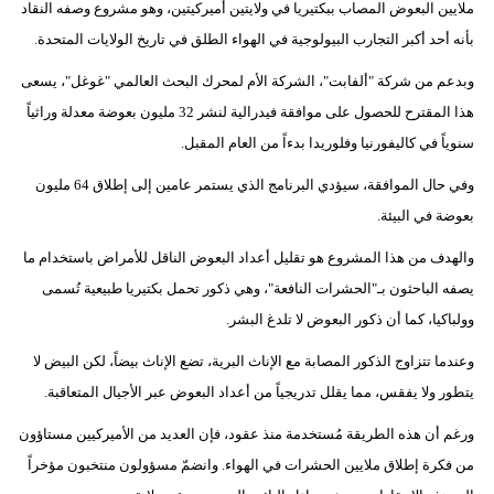
ملايين البعوض المصاب ببكتيريا في ولايتين أميركيتين، وهو مشروع وصفه النقاد
بأنه أحد أكبر التجارب البيولوجية في الهواء الطلق في تاريخ الولايات المتحدة.
بيئة
وبدعم من شركة "ألفابت"، الشركة الأم لمحرك البحث العالمي "غوغل"، يسعى
مدوَّنات
هذا المقترح للحصول على موافقة فيدرالية لنشر 32 مليون بعوضة معدلة وراثياً
أبراج
سنوياً في كاليفورنيا وفلوريدا بدءاً من العام المقبل.
وفي حال الموافقة، سيؤدي البرنامج الذي يستمر عامين إلى إطلاق 64 مليون
فيديو
بعوضة في البيئة.
سيارات
والهدف من هذا المشروع هو تقليل أعداد البعوض الناقل للأمراض باستخدام ما
يصفه الباحثون بـ"الحشرات النافعة"، وهي ذكور تحمل بكتيريا طبيعية تُسمى
وولباكيا، كما أن ذكور البعوض لا تلدغ البشر.
وعندما تتزاوج الذكور المصابة مع الإناث البرية، تضع الإناث بيضاً، لكن البيض لا
يتطور ولا يفقس، مما يقلل تدريجياً من أعداد البعوض عبر الأجيال المتعاقبة.
ورغم أن هذه الطريقة مُستخدمة منذ عقود، فإن العديد من الأميركيين مستاؤون
من فكرة إطلاق ملايين الحشرات في الهواء. وانضمّ مسؤولون منتخبون مؤخراً