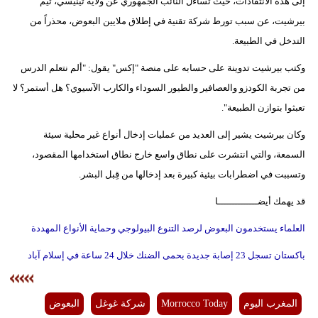
إلى هذه الانتقادات، حيث تساءل النائب الجمهوري عن ولاية تينيسي، تيم
بيرشيت، عن سبب تورط شركة تقنية في إطلاق ملايين البعوض، محذراً من
التدخل في الطبيعة.
وكتب بيرشيت تدوينة على حسابه على منصة "إكس" يقول: "ألم نتعلم الدرس
من تجربة الكودزو والعصافير والطيور السوداء والكارب الآسيوي؟ هل أستمر؟ لا
تعبثوا بتوازن الطبيعة".
وكان بيرشيت يشير إلى العديد من عمليات إدخال أنواع غير محلية سيئة
السمعة، والتي انتشرت على نطاق واسع خارج نطاق استخدامها المقصود،
وتسببت في اضطرابات بيئية كبيرة بعد إدخالها من قِبل البشر.
قد يهمك أيضــــــــــــــا
العلماء يستخدمون البعوض لرصد التنوع البيولوجي وحماية الأنواع المهددة
باكستان تسجل 23 إصابة جديدة بحمى الضنك خلال 24 ساعة في إسلام آباد
المغرب اليوم
Morrocco Today
شركة غوغل
البعوض