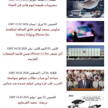
مشروبات طبيعية لنوم هانئ في الشتاء
GMT 15:52 2026 الخميس ,02 إبريل / نيسان
شاومي تستعد لهاتف فائق النحافة لمنافسة
iPhone Air وGalaxy Edge
GMT 16:20 2026 الإثنين ,05 كانون الثاني / يناير
آبل تصنف iPhone 11 Pro ضمن قائمة المنتجات
القديمة
GMT 20:56 2026 الثلاثاء ,04 آب / أغسطس
جماعة أبو شباب تطالب نتنياهو بمواصلة
الحرب على غزة وشن عملية جديدة ضد حماس
GMT 13:43 2021 الخميس ,22 تموز / يوليو
بريشة : سعيد الفرماوي