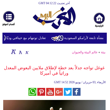
آخر تحديث GMT 04:12:22
الرئيسية
أخبارعاجلة
رياضة
ثقافة
نشأة تابعة لأرامكو السعودية
تعادل توتنهام مع خيتافي وديّا
إقتصاد
بيئة
»
عالم البيئة والحيوان
فن
وموسيقى
غوغل تواجه جدلاً بعد خطة لإطلاق ملايين البعوض المعدل
وراثياً في أميركا
أزياء
14:52 2026 الأربعاء ,03 حزيران / يونيو
GMT
صحة
وتغذية
سياحة