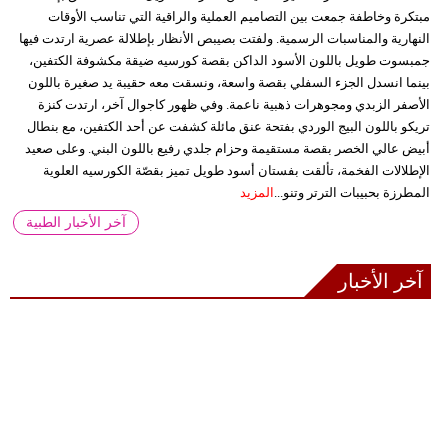
مبتكرة وخاطفة جمعت بين التصاميم العملية والراقية التي تناسب الأوقات
النهارية والمناسبات الرسمية. ولفتت بصيبص الأنظار بإطلالة عصرية ارتدت فيها
جمبسوت طويل باللون الأسود الداكن بقصة كورسيه ضيقة مكشوفة الكتفين،
بينما انسدل الجزء السفلي بقصة واسعة، ونسقت معه حقيبة يد صغيرة باللون
الأصفر الزبدي ومجوهرات ذهبية ناعمة. وفي ظهور كاجوال آخر، ارتدت كنزة
تريكو باللون البيج الوردي بفتحة عنق مائلة كشفت عن أحد الكتفين، مع بنطال
أبيض عالي الخصر بقصة مستقيمة وحزام جلدي رفيع باللون البني. وعلى صعيد
الإطلالات الفخمة، تألقت بفستان أسود طويل تميز بقصّة الكورسيه العلوية
المطرزة بحبيبات الترتر وتنو...
المزيد
آخر الأخبار الطبية
آخر الأخبار