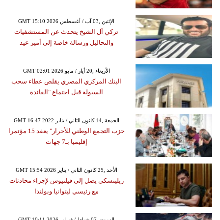
GMT 15:10 2026 الإثنين ,03 آب / أغسطس
تركي آل الشيخ يتحدث عن المستشفيات
والتحاليل ورسالة خاصة إلى أمير عيد
GMT 02:01 2026 الأربعاء ,20 أيار / مايو
البنك المركزي المصري يقلص عطاء سحب
السيولة قبل اجتماع "الفائدة
GMT 16:47 2022 الجمعة ,14 كانون الثاني / يناير
حزب التجمع الوطني للأحرار" يعقد 15 مؤتمرا
إقليميا بـ7 جهات
GMT 15:54 2026 الأحد ,25 كانون الثاني / يناير
زيلينسكي يصل إلى فيلنيوس لإجراء محادثات
مع رئيسي ليتوانيا وبولندا
GMT 10:11 2026 السبت ,07 شباط / فبراير