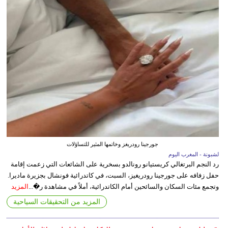
جورجينا رودريغز وخاتمها المثير للتساؤلات
لشبونة - المغرب اليوم
رد النجم البرتغالي كريستيانو رونالدو بسخرية على الشائعات التي زعمت إقامة
حفل زفافه على جورجينا رودريغيز، السبت، في كاتدرائية فونشال بجزيرة ماديرا.
وتجمع مئات السكان والسائحين أمام الكاتدرائية، أملاً في مشاهدة ر�...
المزيد
المزيد من التحقيقات السياحية