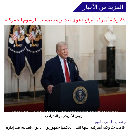
المزيد من الأخبار
25 ولاية أميركية ترفع دعوى ضد ترامب بسبب الرسوم الجمركية
الرئيس الأمريكي دونالد ترامب
واشنطن - المغرب اليوم
أقامت 25 ولاية أميركية، بينها اثنتان يحكمها جمهوريون، دعوى قضائية ضد إدارة