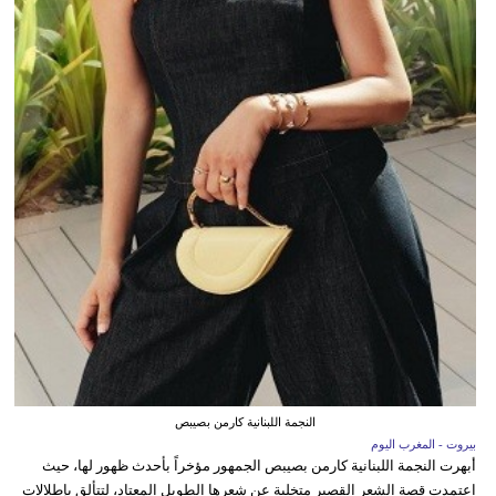
النجمة اللبنانية كارمن بصيبص
بيروت - المغرب اليوم
أبهرت النجمة اللبنانية كارمن بصيبص الجمهور مؤخراً بأحدث ظهور لها، حيث
اعتمدت قصة الشعر القصير متخلية عن شعرها الطويل المعتاد، لتتألق بإطلالات