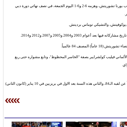
وضع المصنف ثانياً السويسري روجيه فيدرر، حداً لمشوار الكرواتي الشاب بورنا تشوريتش، وهزمه 6-2 و6-1 اليوم الجمعة، في نصف نهائي دورة دبي
ديوكوفيتش، والتشيكي توماس برديتش.
وام 2003 و2004 و2005 و2007 و2012 و2014.
) المصنف 84 عالمياً.
لألماني فيليب كولشرايبر بصفة "الخاسر المحظوظ"، وتابع مشواره حتى ربع
اي.
وسيخوض فيدرر (33 عاماً) المباراة النهائية الرقم 123 في مسيرته، باحثاً عن لقبه الـ84، والثاني هذه السنة بعد الاول في بريزبين في 10 يناير (كانون الثاني)