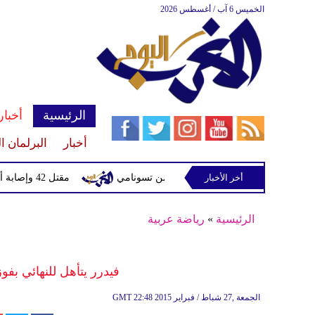
الخميس 6 آب / أغسطس 2026
الرئيسية
أخبار
أخبار
البرلمان ا
أخر الأخبار
مقتل 42 وإصابة أكثر من 50 بهجوم شنه الحوثيون على معسكرات تابعة للحكومة في مأرب وحضرموت
الرئيسية
»
رياضة عربية
فيدرر يتأهل للنهائي ب
22:48 2015 الجمعة ,27 شباط / فبراير
GMT