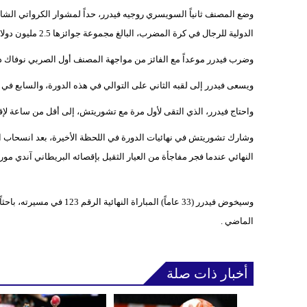
الدولية للرجال في كرة المضرب، البالغ مجموعة جوائزها 2.5 مليون دولار.
وضرب فيدرر موعداً مع الفائز من مواجهة المصنف أول الصربي نوفاك 
ويسعى فيدرر إلى لقبه الثاني على التوالي في هذه الدورة، والسابع في تاريخ مشاركاته فيها بعد أع
واحتاج فيدرر، الذي التقى لأول مرة مع تشوريتش، إلى أقل من ساعة لإقصاء تشوريتش (18 عاماً
وشارك تشوريتش في نهائيات الدورة في اللحظة الأخيرة، بعد انسحاب ا
النهائي عندما فجر مفاجأة من العيار الثقيل بإقصائه البريطاني آندي مور
الماضي .
أخبار ذات صلة