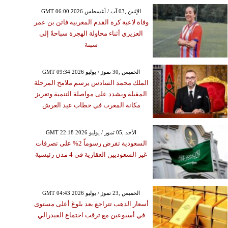
GMT 06:00 2026 الإثنين ,03 آب / أغسطس
وفاة لاعبة كرة القدم المغربية فاتن بن عمر
العزيزي أثناء محاولة الهجرة سباحةً إلى
سبتة
GMT 09:34 2026 الخميس ,30 تموز / يوليو
الملك محمد السادس يرسم ملامح المرحلة
المقبلة ويشدد على مواصلة التنمية وتعزيز
مكانة المغرب في خطاب عيد العرش
GMT 22:18 2026 الأحد ,05 تموز / يوليو
السعودية تفرض رسوماً 2% على تصرفات
غير السعوديين العقارية في 4 مدن رئيسية
GMT 04:43 2026 الخميس ,23 تموز / يوليو
أسعار الذهب تتراجع بعد بلوغ أعلى مستوى
في أسبوعين مع ترقب اجتماع الفيدرالي