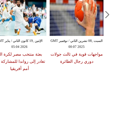
الأربعاء ,17 أيلول / سبتمبر GMT 17:48
السبت ,08 تشرين الثاني / نوفمبر GMT
الإثنين ,19 كانون ا
05:04 2026
00:07 2025
20
ر غدا في كأس
مواجهات قوية في ثالث جولات
بعثة منتخب مصر لكرة الي
ة لحسم بطاقة
دوري رجال الطائرة
تغادر إلى رواندا للمشاركة
أهل
أمم أفريقيا