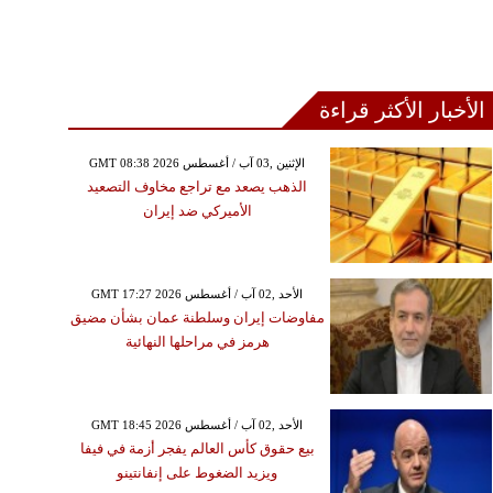
الأخبار الأكثر قراءة
الأحد ,28 حزيران / يونيو GMT 08:56
GMT 08:38 2026 الإثنين ,03 آب / أغسطس
2026
الذهب يصعد مع تراجع مخاوف التصعيد
طورة محرز يحمل الجزائر
الأميركي ضد إيران
 الـ 32 بكأس العالم
GMT 17:27 2026 الأحد ,02 آب / أغسطس
مفاوضات إيران وسلطنة عمان بشأن مضيق
هرمز في مراحلها النهائية
GMT 18:45 2026 الأحد ,02 آب / أغسطس
بيع حقوق كأس العالم يفجر أزمة في فيفا
ويزيد الضغوط على إنفانتينو