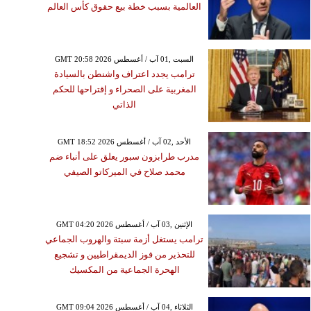
العالمية بسبب خطة بيع حقوق كأس العالم
GMT 20:58 2026 السبت ,01 آب / أغسطس
ترامب يجدد اعتراف واشنطن بالسيادة
المغربية على الصحراء و إقتراحها للحكم
الذاتي
GMT 18:52 2026 الأحد ,02 آب / أغسطس
مدرب طرابزون سبور يعلق على أنباء ضم
محمد صلاح في الميركاتو الصيفي
GMT 04:20 2026 الإثنين ,03 آب / أغسطس
ترامب يستغل أزمة سبتة والهروب الجماعي
للتحذير من فوز الديمقراطيين و تشجيع
الهحرة الجماعية من المكسيك
GMT 09:04 2026 الثلاثاء ,04 آب / أغسطس