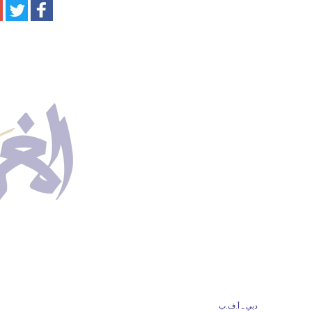
دبي ـ أ.ف.ب