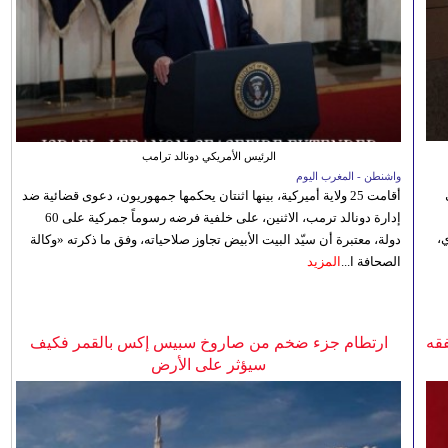
الرئيس الأمريكي دونالد ترامب
واشنطن - المغرب اليوم
أقامت 25 ولاية أميركية، بينها اثنتان يحكمها جمهوريون، دعوى قضائية ضد
إدارة دونالد ترمب، الاثنين، على خلفية فرضه رسوماً جمركية على 60
،
دولة، معتبرة أن سيّد البيت الأبيض تجاوز صلاحياته، وفق ما ذكرته «وكالة
الصحافة ا...
المزيد
فقه
ارتطام جزء ضخم من صاروخ سبيس إكس بالقمر فكيف
سيؤثر على الأرض