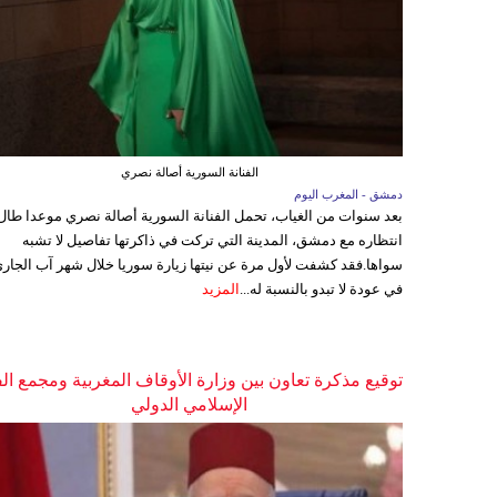
الفنانة السورية أصالة نصري
دمشق - المغرب اليوم
بعد سنوات من الغياب، تحمل الفنانة السورية أصالة نصري موعدا طال
انتظاره مع دمشق، المدينة التي تركت في ذاكرتها تفاصيل لا تشبه
سواها.فقد كشفت لأول مرة عن نيتها زيارة سوريا خلال شهر آب الجاري
في عودة لا تبدو بالنسبة له...
المزيد
توقيع مذكرة تعاون بين وزارة الأوقاف المغربية ومجمع ال
الإسلامي الدولي