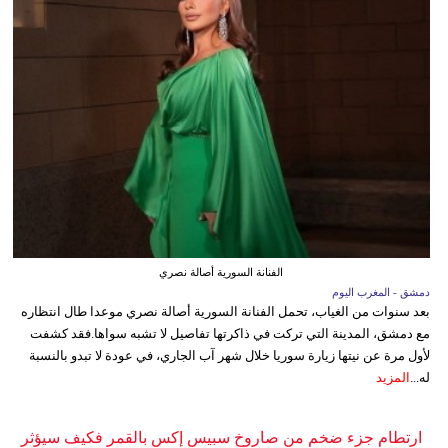
الفنانة السورية أصالة نصري
دمشق - المغرب اليوم
بعد سنوات من الغياب، تحمل الفنانة السورية أصالة نصري موعدا طال انتظاره
مع دمشق، المدينة التي تركت في ذاكرتها تفاصيل لا تشبه سواها.فقد كشفت
لأول مرة عن نيتها زيارة سوريا خلال شهر آب الجاري، في عودة لا تبدو بالنسبة
له...
المزيد
ارتطام جزء ضخم من صاروخ سبيس إكس بالقمر فكيف سيؤثر