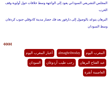
المجلس التشريعي السوداني يعود إلى الواجهة وسط خلافات حول أولوية وقف
الحرب
البرهان يتوعَد بالوصول إلى دارفور بعد فك حصار مدينة كادوقلي جنوب كردفان
وسط السودان
المغرب اليوم
almaghribtoday
أخبار المغرب اليوم
عبد الفتاح البرهان
رجب طيب أردوغان
السودان
العاصمة أنقرة