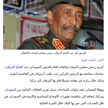
وسفر
ديكور
أخبار
البرلمان
المغربي
إعلام
الفريق أول عبد الفتاح البرهان، رئيس مجلس السيادة الانتقالي
أنقرة ـ المغرب اليوم
تعليم
أجرى رئيس مجلس السيادة والقائد العام للجيش السوداني
عبد الفتاح البرهان
،
مرأة
مباحثات مفاجئة مع الرئيس التركي رجب طيب أردوغان في العاصمة أنقرة،
وذلك خلال زيارة غير معلنة مسبقًا قام بها البرهان إلى تركيا.
أزياء
إسلامية
ووفقًا للمصادر، فقد تناولت المباحثات سبل تعزيز العلاقات الثنائية بين
السودان
وتركيا، إضافة إلى مناقشة تطورات الأوضاع السياسية والأمنية في السودان، في
علوم
ظل التحديات التي تمر بها البلاد خلال الفترة الحالية.
وتكنولوجيا