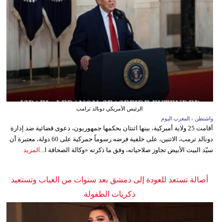
الرئيس الأمريكي دونالد ترامب
واشنطن - المغرب اليوم
أقامت 25 ولاية أميركية، بينها اثنتان يحكمها جمهوريون، دعوى قضائية ضد إدارة
دونالد ترمب، الاثنين، على خلفية فرضه رسوماً جمركية على 60 دولة، معتبرة أن
سيّد البيت الأبيض تجاوز صلاحياته، وفق ما ذكرته «وكالة الصحافة ا...
المزيد
أصالة تستعد للعودة إلى دمشق بعد سنوات من الغياب وتستعيد
ذكريات الطفولة