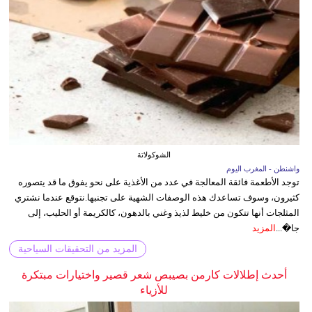
الشوكولاتة
واشنطن - المغرب اليوم
توجد الأطعمة فائقة المعالجة في عدد من الأغذية على نحو يفوق ما قد يتصوره
كثيرون، وسوف تساعدك هذه الوصفات الشهية على تجنبها.نتوقع عندما نشتري
المثلجات أنها تتكون من خليط لذيذ وغني بالدهون، كالكريمة أو الحليب، إلى
جا�...
المزيد
المزيد من التحقيقات السياحية
أحدث إطلالات كارمن بصيبص شعر قصير واختيارات مبتكرة
للأزياء