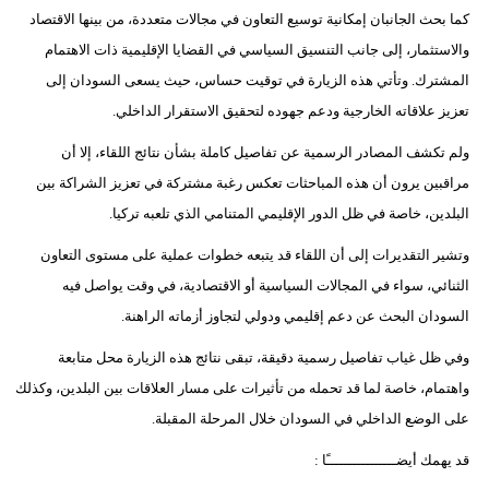
كما بحث الجانبان إمكانية توسيع التعاون في مجالات متعددة، من بينها الاقتصاد
بيئة
والاستثمار، إلى جانب التنسيق السياسي في القضايا الإقليمية ذات الاهتمام
المشترك. وتأتي هذه الزيارة في توقيت حساس، حيث يسعى السودان إلى
مدوَّنات
تعزيز علاقاته الخارجية ودعم جهوده لتحقيق الاستقرار الداخلي.
أبراج
ولم تكشف المصادر الرسمية عن تفاصيل كاملة بشأن نتائج اللقاء، إلا أن
مراقبين يرون أن هذه المباحثات تعكس رغبة مشتركة في تعزيز الشراكة بين
فيديو
البلدين، خاصة في ظل الدور الإقليمي المتنامي الذي تلعبه تركيا.
سيارات
وتشير التقديرات إلى أن اللقاء قد يتبعه خطوات عملية على مستوى التعاون
الثنائي، سواء في المجالات السياسية أو الاقتصادية، في وقت يواصل فيه
السودان البحث عن دعم إقليمي ودولي لتجاوز أزماته الراهنة.
وفي ظل غياب تفاصيل رسمية دقيقة، تبقى نتائج هذه الزيارة محل متابعة
واهتمام، خاصة لما قد تحمله من تأثيرات على مسار العلاقات بين البلدين، وكذلك
على الوضع الداخلي في السودان خلال المرحلة المقبلة.
قد يهمك أيضــــــــــــــــًا :