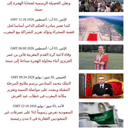
وتعلن الحصيلة الرسمية لضحايا الهجرة إلى
سبتة
GMT 11:20 2026 الإثنين ,03 آب / أغسطس
كندا تعتبر مبادرة الحكم الذاتي أساسا لحل
قضية الصحراء وتؤكد تعزيز الشراكة مع المغرب
GMT 06:00 2026 الإثنين ,03 آب / أغسطس
وفاة لاعبة كرة القدم المغربية فاتن بن عمر
العزيزي أثناء محاولة الهجرة سباحةً إلى سبتة
GMT 09:34 2026 الخميس ,30 تموز / يوليو
الملك محمد السادس يرسم ملامح المرحلة
المقبلة ويشدد على مواصلة التنمية وتعزيز
مكانة المغرب في خطاب عيد العرش
GMT 22:18 2026 الأحد ,05 تموز / يوليو
السعودية تفرض رسوماً 2% على تصرفات غير
السعوديين العقارية في 4 مدن رئيسية