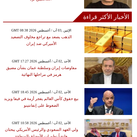
الأخبار الأكثر قراءة
GMT 08:38 2026 الإثنين ,03 آب / أغسطس
الذهب يصعد مع تراجع مخاوف التصعيد
الأميركي ضد إيران
GMT 17:27 2026 الأحد ,02 آب / أغسطس
مفاوضات إيران وسلطنة عمان بشأن مضيق
هرمز في مراحلها النهائية
GMT 18:45 2026 الأحد ,02 آب / أغسطس
بيع حقوق كأس العالم يفجر أزمة في فيفا ويزيد
الضغوط على إنفانتينو
GMT 10:58 2026 الأحد ,02 آب / أغسطس
ولي العهد السعودي والرئيس الأمريكي يبحثان
هاتفياً تطورات الأوضاع بالمنطقة