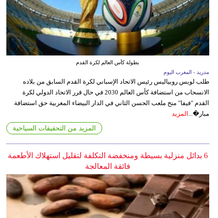
بطولة كأس العالم لكرة القدم
مدريد - المغرب اليوم
طلب لويس روبياليس رئيس الاتحاد الإسباني لكرة القدم السابق من بلاده
الانسحاب من استضافة كأس العالم 2030 في حال قرر الاتحاد الدولي لكرة
القدم "فيفا" منح ملعب الحسن الثاني في الدار البيضاء المغربية حق استضافة
مبار�...
المزيد
المزيد من التحقيقات السياحية
6 بدائل منزلية بسيطة ومنخفضة التكلفة لتقليل استهلاك الأطعمة
فائقة المعالجة