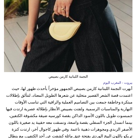
النجمة اللبنانية كارمن بصيبص
بيروت - المغرب اليوم
أبهرت النجمة اللبنانية كارمن بصيبص الجمهور مؤخراً بأحدث ظهور لها، حيث
اعتمدت قصة الشعر القصير متخلية عن شعرها الطويل المعتاد، لتتألق بإطلالات
مبتكرة وخاطفة جمعت بين التصاميم العملية والراقية التي تناسب الأوقات
النهارية والمناسبات الرسمية. ولفتت بصيبص الأنظار بإطلالة عصرية ارتدت فيها
جمبسوت طويل باللون الأسود الداكن بقصة كورسيه ضيقة مكشوفة الكتفين،
بينما انسدل الجزء السفلي بقصة واسعة، ونسقت معه حقيبة يد صغيرة باللون
الأصفر الزبدي ومجوهرات ذهبية ناعمة. وفي ظهور كاجوال آخر، ارتدت كنزة
تريكو باللون البيج الوردي بفتحة عنق مائلة كشفت عن أحد الكتفين، مع بنطال