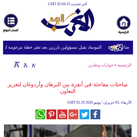
آخر تحديث GMT 02:04:35
الرئيسية
أخبارعاجلة
رياضة
ثقافة
الموساد يقيل مسؤولين بارزين بعد تعثر خطة مزعومة لتغيير ال
إقتصاد
الرئيسية
»
حوارات وتقارير
فن
وموسيقى
مباحثات مفاجئة في أنقرة بين البرهان وأردوغان لتعزيز
التعاون
أزياء
01:29 2026 الأربعاء ,03 حزيران / يونيو
GMT
صحة
وتغذية
سياحة