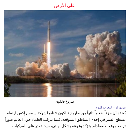
على الأرض
صاروخ فالكون
نيويورك - المغرب اليوم
يُعتقد أن جزءاً ضخماً تائهاً من صاروخ فالكون 9 تابع لشركة سبيس إكس ارتطم
بسطح القمر في إحدى المناطق المتوقعة، فيما يترقب العلماء حول العالم صوراً
ترصد موقع الاصطدام وتؤكد وقوعه بشكل نهائي، حيث تعذر على المركبات