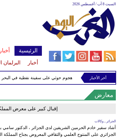
السبت 8 آب / أغسطس 2026
الرئيسية
أخبار
أخبار
البرلمان ا
تهداف إسرائيلي
أخر الأخبار
إحباط هجوم حوثي على سفينة نفطية في البحر الأح
معارض
إقبال كبير على معرض المملكة
الجزائر ـ وكالات
أشاد سفير خادم الحرمين الشريفين لدى الجزائر ، الدكتور سامي بن ع
الجزائري على المنتوج العلمي والثقافي المعروض بجناح المملكة ال