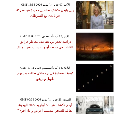
GMT 15:55 2026 الأحد ,07 حزيران / يونيو
جيل بايدن تكشف تفاصيل جديدة عن معركة
جو بايدن مع السرطان
GMT 10:09 2026 الإثنين ,03 آب / أغسطس
دراسة تحذر من تضاعف مخاطر حرائق
الغابات في جنوب أوروبا بسبب تغير المناخ
GMT 17:11 2026 الثلاثاء ,04 آب / أغسطس
كيفية استعادة كل برج فلكي طاقته بعد يوم
طويل ومرهق
GMT 00:38 2026 السبت ,20 حزيران / يونيو
أودي تكشف عن A6 أولرود 2027 الهجينة
القابلة للشحن بتصميم أعرض وأداء أقوى”