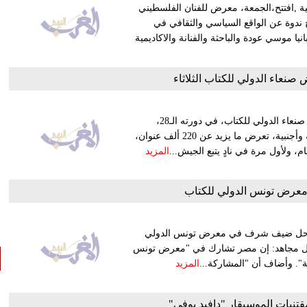
ة ,افتتح،الجمعة، معرض للفنان الفلسطيني
 ندوة عن الواقع السياسي والثقافي في
 موسي عودة والباحثة والفنانة والاكاديمية
صنعاء الدولي للكتاب الثلاثاء
تنطلق في العاصمة اليمنية، صنعاء، الثلاثاء المقبل، فعاليات معرض صنعاء الدولي للكتاب، في دورته الـ28،
والذي يستمر على مدار11يومًا بمشاركة 200 دار نشر محلية وعربية وأجنبية، تعرض ما يزيد عن 220 ألف عنوان،
ولأول مرة في نادٍ يتبع الجيش...
المزيد
ض تونس الدولي للكتاب
ر ستحل ضيف شرف في معرض تونس الدولي
/ نوفمبر المقبل. وقال مجاهد: إن مصر تشارك في "معرض تونس
ية". وأضاف أن "المشاركة...
المزيد
تنيات الموسيقار "دافيد بوفي"