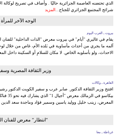
الذي تحتضنه العاصمة الجزائرية حاليًا . وأضاف في تصريح لوكالة الأ
شرائح المجتمع الجزائري للجناح...
المزيد
الوجه الآخر للمرأة
بيروت ـ العرب اليوم
يقام في غاليري "أيام" في بيروت معرض "الذات الداخلية" للفنان 
آلمه ما يجري من أحداث مأساوية في بَلده الأم، غاص من خلال لوحات
الاحداث، ولو بأسلوبه الخاص. لا مكان للسلامِ أو السكينة داخل المع
وزير الثقافة المصرية وسفي
القاهرة ـ وكالات
افتتح وزير الثقافة الدكتور. صابر عرب و سفير الكويت الدكتور.رش
المعرض، زينب خليل ووليد ياسين وسمير فؤاد وماجدة سعد الدين وع
"انتظار" معرض للفنان ا
غرناطة ـ معا