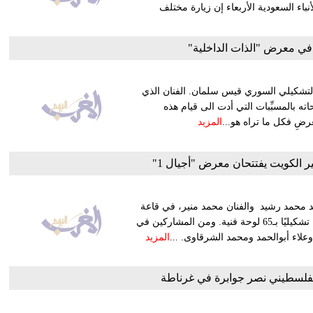
نباء السعودية الأربعاء إن زيارة مختلف
 في معرض "الذات الداخلية"
التشكيلي السوري قيس سلمان. الفنان الذي
ه بالمسبِّبات التي أدت الى قيام هذه
رضِ فكل ما تراه هو...
المزيد
ر الكويت يفتتحان معرض "أجيال 1"
يد محمد رشيد والفنان محمد منير، في قاعة
بيكاسو في الزمالك معرض "أجيال 1" الذي يشارك فيه نحو 35 فنانًا تشكيليًا بـ65 لوحة فنية. ومن المشاركين في
لاء أبوالحمد ومحمد الشرقاوى. ...
المزيد
لفلسطيني نصر جوابرة في غرناطة