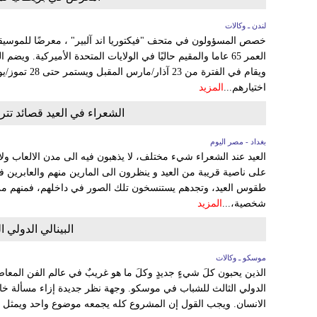
لندن ـ وكالات
خصص المسؤولون في متحف "فيكتوريا اند آلبير" ، معرضًا للموسيقار
العمر 65 عاما والمقيم حاليًا في الولايات المتحدة الأميركية. 
اختيارهم...
المزيد
الشعراء في العيد قصائد تت
بغداد - مصر اليوم
العيد عند الشعراء شيء مختلف، لا يذهبون فيه الى مدن الالعاب ولا
على ناصية قريبة من العيد و ينظرون الى المارين منهم والعابرين 
طقوس العيد، وتجدهم يستنسخون تلك الصور في داخلهم، فمنهم من لا
شخصية،...
المزيد
البينالي الدولي
موسكو ـ وكالات
الذين يحبون كلَ شيءٍ جديدٍ وكلَ ما هو غريبٌ في عالم الفن المعاصر،
الدولي الثالث للشباب في موسكو. وجهة نظر جديدة إزاء مسألة خا
الانسان. ويجب القول إن المشروع كله يجمعه موضوع واحد ويمثل تفك