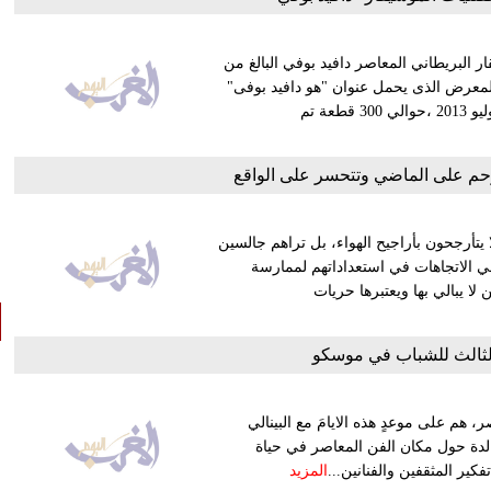
 البريطاني المعاصر دافيد بوفي البالغ من
ويضم المعرض الذى يحمل عنوان "هو دافيد بوفى"
ويقام في الفترة من 23 آذار/مارس المقبل ويستمر حتى 28 تموز/يوليو 2013 ،حوالي 300 قطعة تم
رحم على الماضي وتتحسر على الواقع
 يتأرجحون بأراجيح الهواء، بل تراهم جالسين
في الاتجاهات في استعداداتهم لممارسة
 يبالي بها ويعتبرها حريات
 الثالث للشباب في موسكو
 هم على موعدٍ هذه الايامَ مع البينالي
لدة حول مكان الفن المعاصر في حياة
ير المثقفين والفنانين...
المزيد