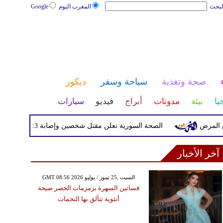
لبحث
المغرب اليوم
Google
صحة وتغذية
سياحة وسفر
ديكور
يا
بيئة
مدونات
أبراج
فيديو
سيارات
لمرض
الصحة السورية تعلن مقتل شخصين وإصابة 13 بانفجار مركبة قرب دمشق
آخر الأخبار
GMT 08:56 2026 السبت ,25 تموز / يوليو
فساتين السهرة بزمزمات الخصر صيحة
أنثوية تتألق بها النجمات