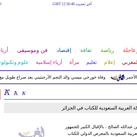
آخر تحديث GMT 12:56:40
ا
عاجلة
رياضة
ثقافة
إقتصاد
فن وموسيقى
أزياء
لمغربي
إعلام
تعليم
مرأة
أزياء إسلامية
علوم وتكنولوج
مر
وفاة خورخي ميسي والد النجم الأرجنتيني بعد صراع طويل مع ا
 العربية السعودية للكتاب في الجزائر
بدالله الصالح ، بالإقبال الكبير للجمهور
عربية السعودية بالمعرض الدولي للكتاب