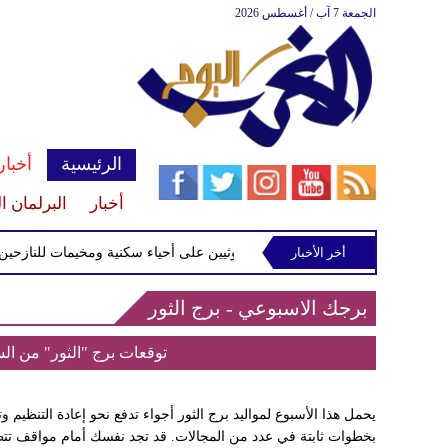
الجمعة 7 آب / أغسطس 2026
الرئيسية
أخبار
أخبار
البرلمان ا
 قصف للحوثيين على أحياء سكنية ومخيمات للنازحين في مأرب
أخر الأخبار
برجك الاسبوعي - برج الثور
توقعات برج "الثور" من السبت 01 آب إلى الجمعة 7
يحمل هذا الأسبوع لمواليد برج الثور أجواء تدفع نحو إعادة التنظيم
بخطوات ثابتة في عدد من المجالات. قد تجد نفسك أمام مواقف تتطل