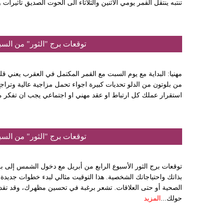
تنتبه ينتقل القمر يومي الاثنين والثلاثاء الى الحوت الصديق تاثيرات
توقعات برج "الثور" من السبت 02 نيسان إلى الجمعة 08 أيا
مهنيا: البداية مع يوم السبت مع القمر المكتمل في العقرب يعني ق
من بلوتون من الدلو تحديات كبيرة اجواء تحمل مزاجية عالية وتراجع
استقرار عملك كل ارتباط او عقد مهني او اجتماعي يجب ان تفكر مر
توقعات برج "الثور" من السبت 25 نيسان إلى الجمعة 01 أيا
توقعات برج الثور الأسبوع الرابع من أبريل مع دخول الشمس إلى بر
بذاتك واحتياجاتك الشخصية. هذا التوقيت مثالي لبدء خطوات جديدة
الصحية أو حتى العلاقات. تشعر برغبة في تحسين مظهرك، وقد تقد
حولك...
المزيد