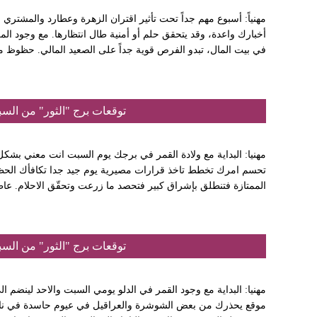
مهنياً: أسبوع مهم جداً تحت تأثير اقتران الزهرة وعطارد والمشتري
أخبارك واعدة، وقد يتحقق حلم أو أمنية طال انتظارها. مع وجود 
في بيت المال، تبدو الفرص قوية جداً على الصعيد المالي. حظوظ 
توقعات برج "الثور" من السبت 16 نيسان إلى الجمعة 22 أيا
مهنيا: البداية مع ولادة القمر في برجك يوم السبت انت معني بشكل 
تحسم امرك تخطط تاخذ قرارات مصيرية يوم جيد جدا تكافأك الحظ
الممتازة فتنطلق بإشراق كبير فتحصد ما زرعت وتحقّق الاحلام. عاطفي
توقعات برج "الثور" من السبت 09 نيسان إلى الجمعة 15 أيا
مهنيا: البداية مع وجود القمر في الدلو يومي السبت والاحد لينضم 
موقع يحذرك من بعض الشوشرة والعراقيل في عيوم حاسدة في نا