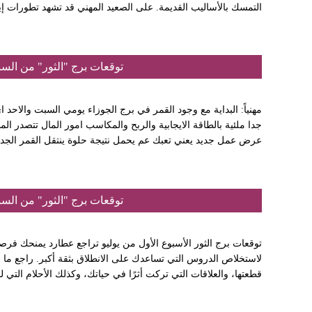
التمسك بالأساليب القديمة. على الصعيد المهني قد تشهد تطورات إي
توقعات برج "الثور" من السبت 11 تموز إلى الجمعة 17 تمو
مهنياً: البداية مع وجود القمر في برج الجوزاء يومي السبت والاحد ا
جدا ملئية بالطاقة الايجابية والربح والمكاسب امور المال تتصدر ا
عرض عمل جديد يعني تعبك عم يحمل نتيجة حلوة ينتقل القمر الجدي
توقعات برج "الثور" من السبت 04 تموز إلى الجمعة 10 تمو
توقعات برج الثور الأسبوع الأول من يوليو تراجع عطارد يمنحك فرص
لاستخلاص الدروس التي تساعدك على الانطلاق بثقة أكبر. راجع ما أن
قطعتها، والعلاقات التي تركت أثرًا في حياتك، وكذلك الأحلام التي 