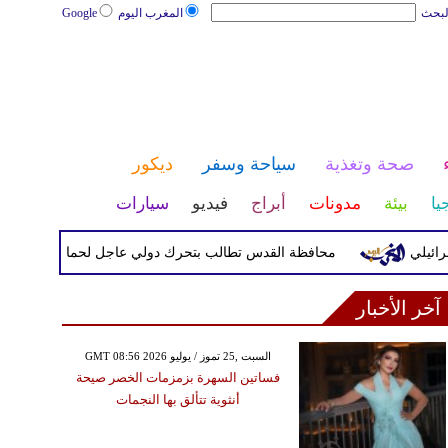
لبحث
المغرب اليوم
Google
صحة وتغذية
سياحة وسفر
ديكور
يا
بيئة
مدونات
أبراج
فيديو
سيارات
لي
محافظة القدس تطالب بتحرك دولي عاجل لحماية المخيمات الف
آخر الأخبار
GMT 08:56 2026 السبت ,25 تموز / يوليو
فساتين السهرة بزمزمات الخصر صيحة
أنثوية تتألق بها النجمات