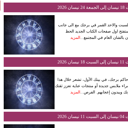
202
ي السبت والاحد القمر في برجك مع الى جانب
ة واورانوس ايام تعنيك وحدك كانك تدخل رسميا سنة 2026 تستفتح اول صفحات الكتاب الجديد الحظ
 بالشان العام في المجتمع...
المزيد
202
 حاكم برجك، في بيتك الأول، تشعر خلال هذا
اء ملابس جديدة أو منتجات عناية تعزز ثقتك
ك ويبدون إعجابهم. الفرص...
المزيد
202