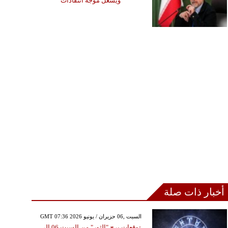
ويشعل موجة انتقادات
أخبار ذات صلة
GMT 07:36 2026 السبت ,06 حزيران / يونيو
توقعات برج "الثور" من السبت 06 إلى