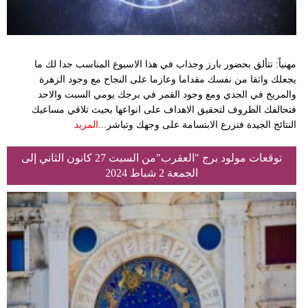
مهنياً: تتألق بحضور بارز وجذاب في هذا الاسبوع المناسب جدا لك ما
يجعلك واثقا من نفسك مقداما وعازما على النجاح مع وجود الزهرة
والمريخ في الجدي ومع وجود القمر في برجك يومي السبت والاحد
فتحالفك الظروف لتحقيق الاهداف على انواعها بحيث تلاقي مساعيك
النتائج الجيدة فتزرع الابتسامة على وجهك وتباشر...
المزيد
توقعات مولود برج "العقرب"من السبت 27 كانون الثاني إلى
الجمعة 2 شباط 2024