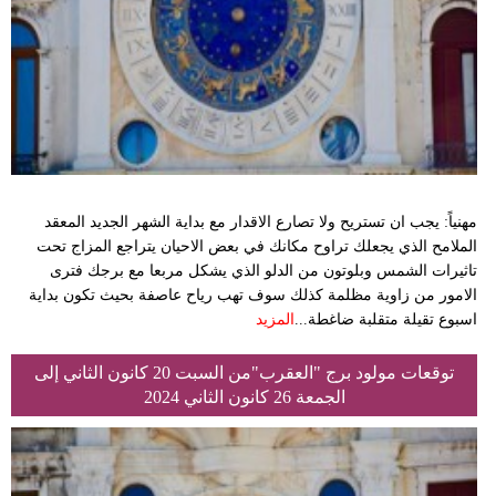
مهنياً: يجب ان تستريح ولا تصارع الاقدار مع بداية الشهر الجديد المعقد
الملامح الذي يجعلك تراوح مكانك في بعض الاحيان يتراجع المزاج تحت
تاثيرات الشمس وبلوتون من الدلو الذي يشكل مربعا مع برجك فترى
الامور من زاوية مظلمة كذلك سوف تهب رياح عاصفة بحيث تكون بداية
اسبوع تقيلة متقلبة ضاغطة...
المزيد
توقعات مولود برج "العقرب"من السبت 20 كانون الثاني إلى
الجمعة 26 كانون الثاني 2024