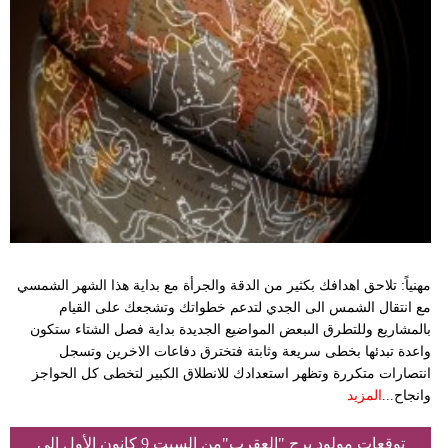
مهنياً: تلاحق اهدافك بكثير من الدقة والجرأة مع بداية هذا الشهر الشمسي
مع انتقال الشمس الى الجدي لتدعم خطواتك وتشجعك على القيام
بالمشاريع وللتطرق الىبعض المواضيع الجديدة بداية فصل الشتاء ستكون
واعدة تبدئها بخطى سريعة وثابتة فتخترق دفاعات الاخرين وتسجل
انتصارات متكررة وتظهر استعدادك للانطلاق الكبير لتخطى كل الحواجز
وانجاح...
المزيد
توقعات مولود برج "العقرب"من السبت 9 كانون الأول إلى