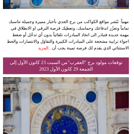
مهنياً: تبّشر مواقع الكواكب من برج الجدي بأخبار مميزة وجميلة تناسبك
تماماً وتعزّز اندفاعك وحماسك، وتعطيك فرصة الترقي او الانطلاق في
مهمة جديدة فتبادر الى اتخاذ المبادرات تلقائياً بدون أي تدخّل أو ضغط
اجواء ترابية مشجعة على المبادرات الكبيرة والتفاؤل والانتصارات والحظ
الاستثنائي الذي يقدم لك فرصة ثمينة يجب أن...
المزيد
توقعات مولود برج "العقرب"من السبت 23 كانون الأول إلى
الجمعة 29 كانون الأول 2023