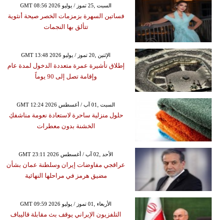
GMT 08:56 2026 السبت ,25 تموز / يوليو
فساتين السهرة بزمزمات الخصر صيحة أنثوية
تتألق بها النجمات
GMT 13:48 2026 الإثنين ,20 تموز / يوليو
إطلاق تأشيرة عمرة متعددة الدخول لمدة عام
وإقامة تصل إلى 90 يوماً
GMT 12:24 2026 السبت ,01 آب / أغسطس
حلول منزلية ساحرة لاستعادة نعومة مناشفكِ
الخشنة بدون معطرات
GMT 23:11 2026 الأحد ,02 آب / أغسطس
عراقجي مفاوضات إيران وسلطنة عمان بشأن
مضيق هرمز في مراحلها النهائية
GMT 09:59 2026 الأربعاء ,01 تموز / يوليو
التلفزيون الإيراني يوقف بث مقابلة قاليباف