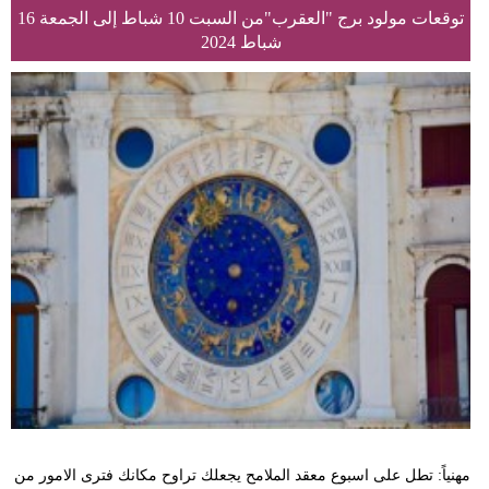
توقعات مولود برج "العقرب"من السبت 10 شباط إلى الجمعة 16
شباط 2024
مهنياً: تطل على اسبوع معقد الملامح يجعلك تراوح مكانك فترى الامور من