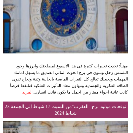
وسفر
ديكور
أخبار
البرلمان
المغربي
إعلام
مهنياً: تحدث تغييرات كثيرة في هذا الاسبوع لمصلحتك وابرزها وجود
الشمس زحل ونبتون في برج الحوت المائي الصديق ما يسهل امامك
تعليم
المهمات ويجعلك تعالج كل الثغرات الماضية بايجابية وثقة ونجاح تقوى
الطاقة الفكرية والجسدية وتتهاون معك التأثيرات الفلكية فتلتقط فرصاً
مرأة
كانت غائبة اجواء ممتاز من اجمل ما يكون فانت انسان...
المزيد
أزياء
توقعات مولود برج "العقرب"من السبت 17 شباط إلى الجمعة 23
إسلامية
شباط 2024
علوم
وتكنولوجيا