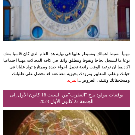
مهنياً: تضبط اعمالك وتسيطر عليها في نهاية هذا العام الذي كان قاسيا معك
نوعا ما لتسجل نجاحا وتفوقا وتنطلق واثقا في كافة المجالات مهنيا اجتماعيا
اكاديميا ان نوعية الوقت رائعة تحمل اجواء جيدة وممتازة تولد غليانا في
حياتك وتقلب المعايير وتزودك بحيوية مضاعفة قد تحصل على طلباتك
ومستحقاتك وتتلقى العروض...
المزيد
توقعات مولود برج "العقرب"من السبت 16 كانون الأول إلى
الجمعة 22 كانون الأول 2023