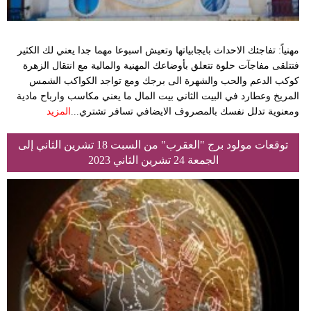
مهنياً: تفاجئك الاحداث بايجابياتها وتعيش اسبوعا مهما جدا يعني لك الكثير
فتتلقى مفاجآت حلوة تتعلق بأوضاعك المهنية والمالية مع انتقال الزهرة
كوكب الدعم والحب والشهرة الى برجك ومع تواجد الكواكب الشمس
المريخ وعطارد في البيت الثاني بيت المال ما يعني مكاسب وارباح مادية
ومعنوية تدلل نفسك بالمصروف الايضافي تسافر تشتري...
المزيد
توقعات مولود برج "العقرب" من السبت 18 تشرين الثاني إلى
الجمعة 24 تشرين الثاني 2023