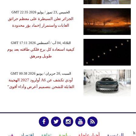
GMT 22:35 2026 الخميس ,23 تموز / يوليو
الجزائر تعلن السيطرة على معظم حرائق
الغابات واستمرار إخماد بؤر محدودة
GMT 17:11 2026 الثلاثاء ,04 آب / أغسطس
كيفية استعادة كل برج فلكي طاقته بعد يوم
طويل ومرهق
GMT 00:38 2026 السبت ,20 حزيران / يونيو
أودي تكشف عن A6 أولرود 2027 الهجينة
القابلة للشحن بتصميم أعرض وأداء أقوى”
h
الرئيسية
أخبارعاجلة
رياضة
ثقافة
إقتصاد
فن