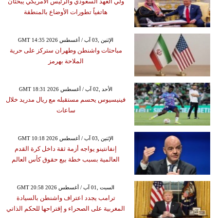
ولي العهد السعودي والرئيس الأمريكي يبحثان
هاتفياً تطورات الأوضاع بالمنطقة
GMT 14:35 2026 الإثنين ,03 آب / أغسطس
مباحثات واشنطن وطهران ستركز على حرية
الملاحة بهرمز
GMT 18:31 2026 الأحد ,02 آب / أغسطس
فينيسيوس يحسم مستقبله مع ريال مدريد خلال
ساعات
GMT 10:18 2026 الإثنين ,03 آب / أغسطس
إنفانتينو يواجه أزمة ثقة داخل كرة القدم
العالمية بسبب خطة بيع حقوق كأس العالم
GMT 20:58 2026 السبت ,01 آب / أغسطس
ترامب يجدد اعتراف واشنطن بالسيادة
المغربية على الصحراء و إقتراحها للحكم الذاتي