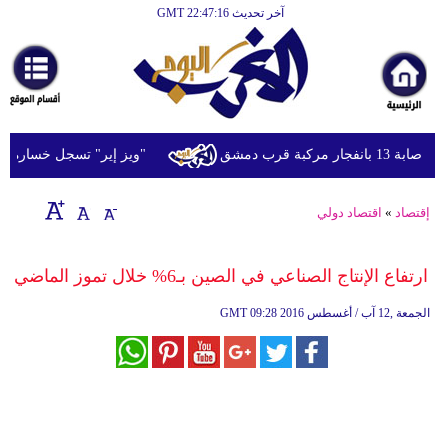
آخر تحديث GMT 22:47:16
الرئيسية
أخبارعاجلة
رياضة
ثقافة
ة قرب دمشق
"ويز إير" تسجل خسارة تشغيل
إقتصاد
إقتصاد
»
اقتصاد دولي
فن
وموسيقى
ارتفاع الإنتاج الصناعي في الصين بـ6% خلال تموز الماضي
أزياء
09:28 2016 الجمعة ,12 آب / أغسطس
GMT
صحة
وتغذية
سياحة