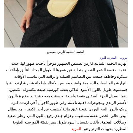
النجمة اللبنانية كارمن بصيبص
بيروت - المغرب اليوم
أبهرت النجمة اللبنانية كارمن بصيبص الجمهور مؤخراً بأحدث ظهور لها، حيث
اعتمدت قصة الشعر القصير متخلية عن شعرها الطويل المعتاد، لتتألق بإطلالات
مبتكرة وخاطفة جمعت بين التصاميم العملية والراقية التي تناسب الأوقات
النهارية والمناسبات الرسمية. ولفتت بصيبص الأنظار بإطلالة عصرية ارتدت فيها
جمبسوت طويل باللون الأسود الداكن بقصة كورسيه ضيقة مكشوفة الكتفين،
بينما انسدل الجزء السفلي بقصة واسعة، ونسقت معه حقيبة يد صغيرة باللون
الأصفر الزبدي ومجوهرات ذهبية ناعمة. وفي ظهور كاجوال آخر، ارتدت كنزة
تريكو باللون البيج الوردي بفتحة عنق مائلة كشفت عن أحد الكتفين، مع بنطال
أبيض عالي الخصر بقصة مستقيمة وحزام جلدي رفيع باللون البني. وعلى صعيد
الإطلالات الفخمة، تألقت بفستان أسود طويل تميز بقصّة الكورسيه العلوية
المطرزة بحبيبات الترتر وتنو...
المزيد