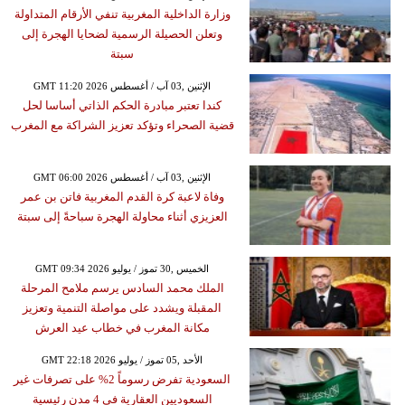
وزارة الداخلية المغربية تنفي الأرقام المتداولة
وتعلن الحصيلة الرسمية لضحايا الهجرة إلى
سبتة
GMT 11:20 2026 الإثنين ,03 آب / أغسطس
كندا تعتبر مبادرة الحكم الذاتي أساسا لحل
قضية الصحراء وتؤكد تعزيز الشراكة مع المغرب
GMT 06:00 2026 الإثنين ,03 آب / أغسطس
وفاة لاعبة كرة القدم المغربية فاتن بن عمر
العزيزي أثناء محاولة الهجرة سباحةً إلى سبتة
GMT 09:34 2026 الخميس ,30 تموز / يوليو
الملك محمد السادس يرسم ملامح المرحلة
المقبلة ويشدد على مواصلة التنمية وتعزيز
مكانة المغرب في خطاب عيد العرش
GMT 22:18 2026 الأحد ,05 تموز / يوليو
السعودية تفرض رسوماً 2% على تصرفات غير
السعوديين العقارية في 4 مدن رئيسية