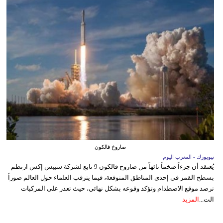
صاروخ فالكون
نيويورك - المغرب اليوم
يُعتقد أن جزءاً ضخماً تائهاً من صاروخ فالكون 9 تابع لشركة سبيس إكس ارتطم
بسطح القمر في إحدى المناطق المتوقعة، فيما يترقب العلماء حول العالم صوراً
ترصد موقع الاصطدام وتؤكد وقوعه بشكل نهائي، حيث تعذر على المركبات
الت...
المزيد