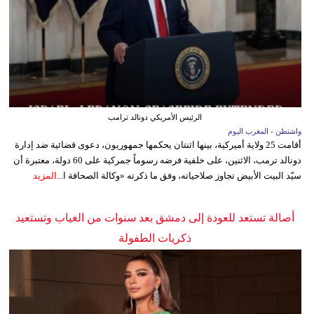
الرئيس الأمريكي دونالد ترامب
واشنطن - المغرب اليوم
أقامت 25 ولاية أميركية، بينها اثنتان يحكمها جمهوريون، دعوى قضائية ضد إدارة
دونالد ترمب، الاثنين، على خلفية فرضه رسوماً جمركية على 60 دولة، معتبرة أن
سيّد البيت الأبيض تجاوز صلاحياته، وفق ما ذكرته «وكالة الصحافة ا...
المزيد
أصالة تستعد للعودة إلى دمشق بعد سنوات من الغياب وتستعيد
ذكريات الطفولة