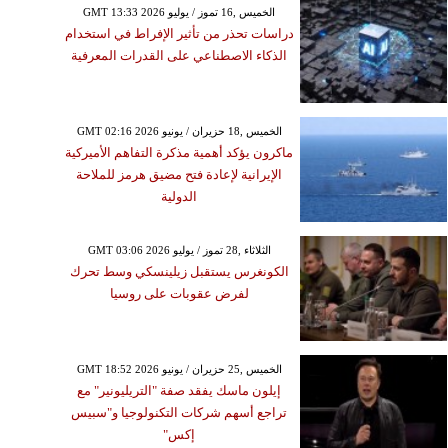
GMT 13:33 2026 الخميس ,16 تموز / يوليو
دراسات تحذر من تأثير الإفراط في استخدام
الذكاء الاصطناعي على القدرات المعرفية
GMT 02:16 2026 الخميس ,18 حزيران / يونيو
ماكرون يؤكد أهمية مذكرة التفاهم الأميركية
الإيرانية لإعادة فتح مضيق هرمز للملاحة
الدولية
GMT 03:06 2026 الثلاثاء ,28 تموز / يوليو
الكونغرس يستقبل زيلينسكي وسط تحرك
لفرض عقوبات على روسيا
GMT 18:52 2026 الخميس ,25 حزيران / يونيو
إيلون ماسك يفقد صفة "التريليونير" مع
تراجع أسهم شركات التكنولوجيا و"سبيس
إكس"