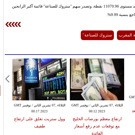
​​​​ على تراجع بنسبة 0.26% لتنهي تداولاتها اليوم عند مستوى 11070.96 نقطة، وتصدر سهم "ستروك للصناعة" قائمة أكبر الرابحين
ع بنسبة 9.99%.
صة المغرب
ستروك للصناعة"
ء ,07 تشرين الثاني / نوفمبر GMT
الثلاثاء ,07 تشرين الثاني / نوفمبر GMT
الثلاثاء ,07 تشرين الثاني / نوفمبر GMT
د
00:17 2023
00:12 2023
ارتفاع معظم بورصات الخليج
وول ستريت تغلق على ارتفاع
مع توقعات عدم رفع أسعار
طفيف
الفائدة