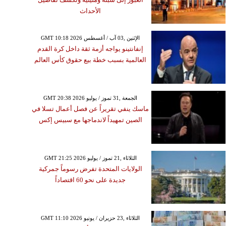
الأحداث
GMT 10:18 2026 الإثنين ,03 آب / أغسطس
إنفانتينو يواجه أزمة ثقة داخل كرة القدم
العالمية بسبب خطة بيع حقوق كأس العالم
GMT 20:38 2026 الجمعة ,31 تموز / يوليو
ماسك ينفي تقريراً عن فصل أعمال تسلا في
الصين تمهيداً لاندماجها مع سبيس إكس
GMT 21:25 2026 الثلاثاء ,21 تموز / يوليو
الولايات المتحدة تفرض رسوماً جمركية
جديدة على نحو 60 اقتصاداً
GMT 11:10 2026 الثلاثاء ,23 حزيران / يونيو