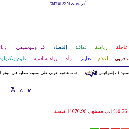
آخر تحديث GMT 01:32:51
ا
عاجلة
رياضة
ثقافة
إقتصاد
فن وموسيقى
أزياء
لمغربي
إعلام
تعليم
مرأة
أزياء إسلامية
علوم وتكنولوج
 إسرائيلي
إحباط هجوم حوثي على سفينة نفطية في البحر الأحمر
طة