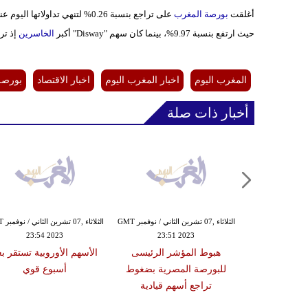
أغلقت
​​​​بورصة المغرب
حيث ارتفع بنسبة 9.97%، بينما كان سهم "Disway" أكبر
الخاسرين
إذ تراج
المغرب اليوم
اخبار المغرب اليوم
اخبار الاقتصاد
​​​​بور
أخبار ذات صلة
الثلاثاء ,07 تشرين الثاني / نوفمبر GMT
الثلاثا
23:54 2023
23:51 2023
هبوط المؤشر الرئيسى
الأسهم الأوروبية تستقر بع
للبورصة المصرية بضغوط
أسبوع قوي
تراجع أسهم قيادية