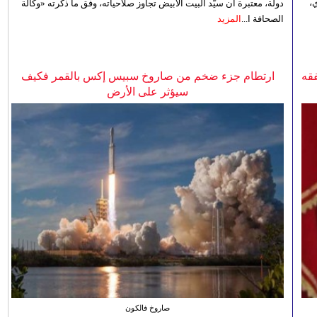
،
دولة، معتبرة أن سيّد البيت الأبيض تجاوز صلاحياته، وفق ما ذكرته «وكالة
الصحافة ا...
المزيد
فقه
ارتطام جزء ضخم من صاروخ سبيس إكس بالقمر فكيف
سيؤثر على الأرض
صاروخ فالكون