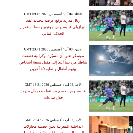
GMT 09:18 2026 الثلاثاء ,04 آب / أغسطس
ريال مدريد يرفع عرضه لتجديد عقد
البرازيلي فينيسيوس جونيور وسط استمرار
الخلاف المالي
GMT 23:41 2026 الإثنين ,03 آب / أغسطس
موسكو تعلن أن مسيّرة أوكرانية قصفت
شاطئاً مزدحماً أدى إلى مقتل سبعة أشخاص
بينهم أطفال وإصابة 40 آخرين
GMT 18:31 2026 الأحد ,02 آب / أغسطس
فينيسيوس يحسم مستقبله مع ريال مدريد
خلال ساعات
GMT 23:47 2026 الأحد ,02 آب / أغسطس
الداخلية المغربية تعلن حصيلة محاولات
العبور إلى سبتة ومليلية وتكشف تفاصيل