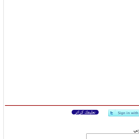
تعليقك كزائر
وني