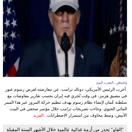
واشنطن ـ المغرب اليوم
أعرب الرئيس الأمريكي، دونالد ترامب، عن معارضته لفرض رسوم عبور
في مضيق هرمز، في وقت تُجري فيه إيران بحسب تقارير مفاوضات مع
سلطنة عُمان لإنشاء نظام رسوم بهدف تنظيم حركة المرور عبر هذا الممر
المائي الحيوي. وجاءت تصريحات ترامب خلال مؤتمر صحفي في البيت
الأبيض، وسط مخاوف من استمرار الاضطرابات...
المزيد
"الفاو" تحذر من أزمة غذائية عالمية خلال الأشهر الستة المقبلة