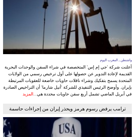
واشنطن ـ المغرب اليوم
أعلنت شركة 'جي إم إس' المتخصصة في شراء السفن والوحدات البحرية
القديمة لإعادة التدوير عن حصولها على أول ترخيص رسمي من الولايات
المتحدة يسمح بتفكيك وشراء ناقلات حاويات خاضعة للعقوبات المرتبطة
بإيران. وأوضح الرئيس التنفيذي للشركة 'أنيل شارما' أن التراخيص الصادرة
في أبريل الماضي تشمل أربع سفن حاويات محددة هي...
المزيد
ترامب يرفض رسوم هرمز ويحذر إيران من إجراءات حاسمة