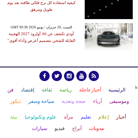
كيفية استعادة كل برج فلكي طاقته بعد يوم
طويل ومرهق
GMT 00:38 2026 السبت ,20 حزيران / يونيو
أودي تكشف عن A6 أولرود 2027 الهجينة
القابلة للشحن بتصميم أعرض وأداء أقوى”
h
الرئيسية
أخبارعاجلة
رياضة
ثقافة
إقتصاد
فن
وموسيقى
أزياء
صحة وتغذية
سياحة وسفر
ديكور
أخبار
إعلام
تعليم
مرأة
علوم وتكنولوجيا
بيئة
مدونات
أبراج
فيديو
سيارات