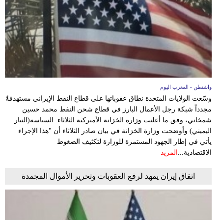
وسفر
ديكور
أخبار
البرلمان
المغربي
واشنطن - المغرب اليوم
وسّعت الولايات المتحدة نطاق عقوباتها على قطاع النفط الإيراني مستهدفةً
إعلام
مجدداً شبكة رجل الأعمال البارز في قطاع شحن النفط محمد حسين
شمخاني، وفق ما أعلنت وزارة الخزانة الأميركية الثلاثاء. السياسة(التيار
تعليم
اليميني) وأوضحت وزارة الخزانة في بيان صادر الثلاثاء أن "هذا الإجراء
يأتي في إطار الجهود المستمرة للوزارة لتكثيف الضغوط
مرأة
الاقتصادية...
المزيد
أزياء
اتفاق إيران يمهد لرفع العقوبات وتحرير الأموال المجمدة
إسلامية
علوم
وتكنولوجيا