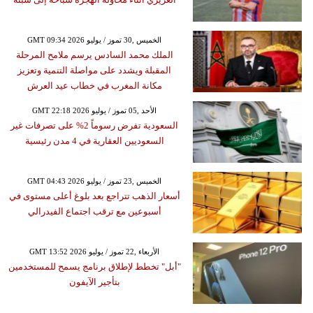
GMT 09:34 2026 الخميس ,30 تموز / يوليو
الملك محمد السادس يرسم ملامح المرحلة
المقبلة ويشدد على مواصلة التنمية وتعزيز
مكانة المغرب في خطاب عيد العرش
GMT 22:18 2026 الأحد ,05 تموز / يوليو
السعودية تفرض رسوماً 2% على تصرفات غير
السعوديين العقارية في 4 مدن رئيسية
GMT 04:43 2026 الخميس ,23 تموز / يوليو
أسعار الذهب تتراجع بعد بلوغ أعلى مستوى في
أسبوعين مع ترقب اجتماع الفيدرالي
GMT 13:52 2026 الأربعاء ,22 تموز / يوليو
"أبل" تخطط لإطلاق برنامج يسمح للمستخدمين
بتأجير الآيفون