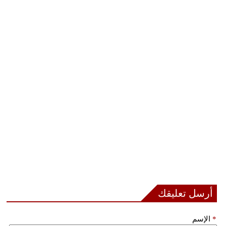
بيئة
مدوَّنات
أبراج
فيديو
سيارات
أرسل تعليقك
*
الإسم