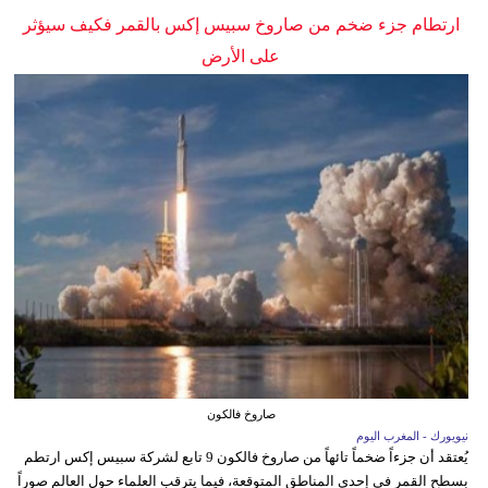
ارتطام جزء ضخم من صاروخ سبيس إكس بالقمر فكيف سيؤثر
على الأرض
صاروخ فالكون
نيويورك - المغرب اليوم
يُعتقد أن جزءاً ضخماً تائهاً من صاروخ فالكون 9 تابع لشركة سبيس إكس ارتطم
بسطح القمر في إحدى المناطق المتوقعة، فيما يترقب العلماء حول العالم صوراً