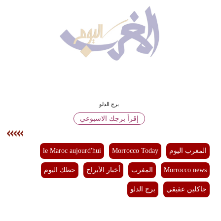
وسفر
ديكور
أخبار
البرلمان
المغربي
إعلام
برج الدلو
إقرأ برجك الاسبوعي
تعليم
مرأة
المغرب اليوم
Morrocco Today
le Maroc aujourd'hui
أزياء
Morrocco news
المغرب
أخبار الأبراج
حظك اليوم
إسلامية
جاكلين عقيقي
برج الدلو
علوم
وتكنولوجيا