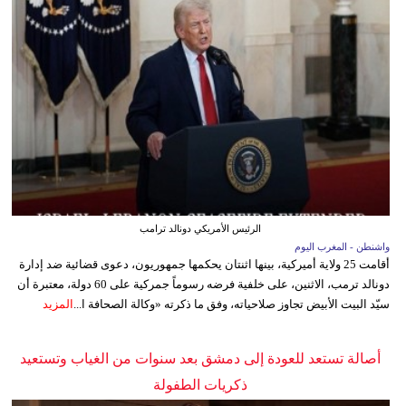
الرئيس الأمريكي دونالد ترامب
واشنطن - المغرب اليوم
أقامت 25 ولاية أميركية، بينها اثنتان يحكمها جمهوريون، دعوى قضائية ضد إدارة
دونالد ترمب، الاثنين، على خلفية فرضه رسوماً جمركية على 60 دولة، معتبرة أن
سيّد البيت الأبيض تجاوز صلاحياته، وفق ما ذكرته «وكالة الصحافة ا...
المزيد
أصالة تستعد للعودة إلى دمشق بعد سنوات من الغياب وتستعيد
ذكريات الطفولة