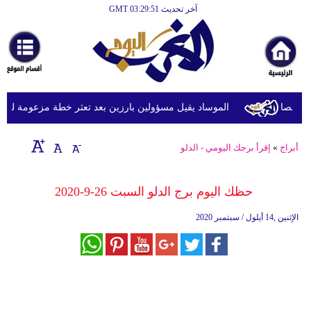
آخر تحديث GMT 03:29:51
الرئيسية
أخبارعاجلة
رياضة
ثقافة
الموساد يقيل مسؤولين بارزين بعد تعثر خطة مزعومة لتغيير ال
إقتصاد
أبراج
»
إقرأ برجك اليومي - الدلو
فن
وموسيقى
حظك اليوم برج الدلو السبت 26-9-2020
أزياء
الإثنين ,14 أيلول / سبتمبر 2020
صحة
وتغذية
سياحة