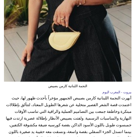
النجمة اللبنانية كارمن بصيبص
بيروت - المغرب اليوم
أبهرت النجمة اللبنانية كارمن بصيبص الجمهور مؤخراً بأحدث ظهور لها، حيث
اعتمدت قصة الشعر القصير متخلية عن شعرها الطويل المعتاد، لتتألق بإطلالات
مبتكرة وخاطفة جمعت بين التصاميم العملية والراقية التي تناسب الأوقات
النهارية والمناسبات الرسمية. ولفتت بصيبص الأنظار بإطلالة عصرية ارتدت فيها
جمبسوت طويل باللون الأسود الداكن بقصة كورسيه ضيقة مكشوفة الكتفين،
بينما انسدل الجزء السفلي بقصة واسعة، ونسقت معه حقيبة يد صغيرة باللون