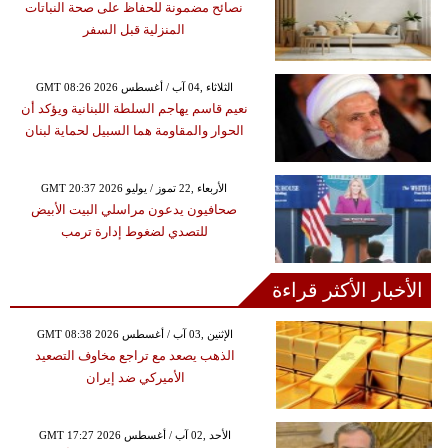
نصائح مضمونة للحفاظ على صحة النباتات
المنزلية قبل السفر
GMT 08:26 2026 الثلاثاء ,04 آب / أغسطس
نعيم قاسم يهاجم السلطة اللبنانية ويؤكد أن
الحوار والمقاومة هما السبيل لحماية لبنان
GMT 20:37 2026 الأربعاء ,22 تموز / يوليو
صحافيون يدعون مراسلي البيت الأبيض
للتصدي لضغوط إدارة ترمب
الأخبار الأكثر قراءة
GMT 08:38 2026 الإثنين ,03 آب / أغسطس
الذهب يصعد مع تراجع مخاوف التصعيد
الأميركي ضد إيران
GMT 17:27 2026 الأحد ,02 آب / أغسطس