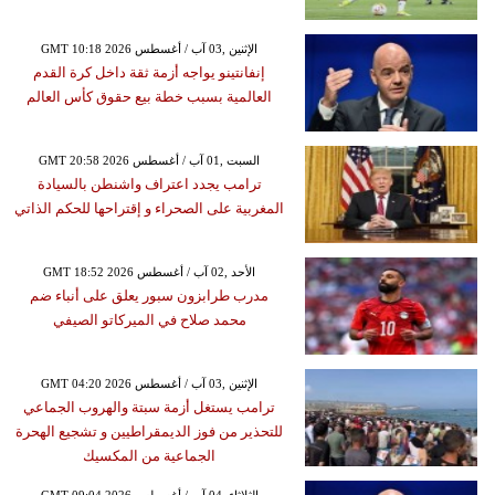
GMT 10:18 2026 الإثنين ,03 آب / أغسطس
إنفانتينو يواجه أزمة ثقة داخل كرة القدم
العالمية بسبب خطة بيع حقوق كأس العالم
GMT 20:58 2026 السبت ,01 آب / أغسطس
ترامب يجدد اعتراف واشنطن بالسيادة
المغربية على الصحراء و إقتراحها للحكم الذاتي
GMT 18:52 2026 الأحد ,02 آب / أغسطس
مدرب طرابزون سبور يعلق على أنباء ضم
محمد صلاح في الميركاتو الصيفي
GMT 04:20 2026 الإثنين ,03 آب / أغسطس
ترامب يستغل أزمة سبتة والهروب الجماعي
للتحذير من فوز الديمقراطيين و تشجيع الهحرة
الجماعية من المكسيك