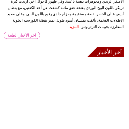
الأصفر الزبدي ومجوهرات ذهبية ناعمة. وفي ظهور كاجوال آخر، ارتدت كنزة
تريكو باللون البيج الوردي بفتحة عنق مائلة كشفت عن أحد الكتفين، مع بنطال
أبيض عالي الخصر بقصة مستقيمة وحزام جلدي رفيع باللون البني. وعلى صعيد
الإطلالات الفخمة، تألقت بفستان أسود طويل تميز بقصّة الكورسيه العلوية
المطرزة بحبيبات الترتر وتنو...
المزيد
آخر الأخبار الطبية
آخر الأخبار