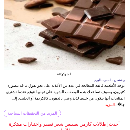
الشوكولاتة
واشنطن - المغرب اليوم
توجد الأطعمة فائقة المعالجة في عدد من الأغذية على نحو يفوق ما قد يتصوره
كثيرون، وسوف تساعدك هذه الوصفات الشهية على تجنبها.نتوقع عندما نشتري
المثلجات أنها تتكون من خليط لذيذ وغني بالدهون، كالكريمة أو الحليب، إلى
جا�...
المزيد
المزيد من التحقيقات السياحية
أحدث إطلالات كارمن بصيبص شعر قصير واختيارات مبتكرة