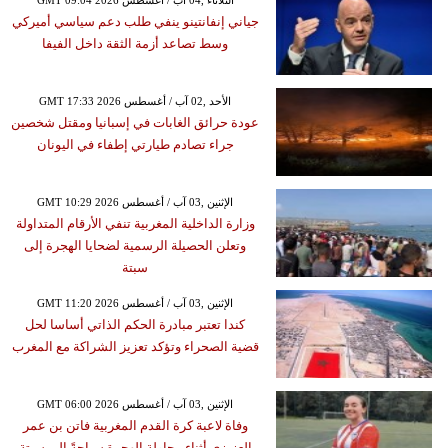
GMT 09:04 2026 الثلاثاء ,04 آب / أغسطس
جياني إنفانتينو ينفي طلب دعم سياسي أميركي
وسط تصاعد أزمة الثقة داخل الفيفا
GMT 17:33 2026 الأحد ,02 آب / أغسطس
عودة حرائق الغابات في إسبانيا ومقتل شخصين
جراء تصادم طيارتي إطفاء في اليونان
GMT 10:29 2026 الإثنين ,03 آب / أغسطس
وزارة الداخلية المغربية تنفي الأرقام المتداولة
وتعلن الحصيلة الرسمية لضحايا الهجرة إلى
سبتة
GMT 11:20 2026 الإثنين ,03 آب / أغسطس
كندا تعتبر مبادرة الحكم الذاتي أساسا لحل
قضية الصحراء وتؤكد تعزيز الشراكة مع المغرب
GMT 06:00 2026 الإثنين ,03 آب / أغسطس
وفاة لاعبة كرة القدم المغربية فاتن بن عمر
العزيزي أثناء محاولة الهجرة سباحةً إلى سبتة