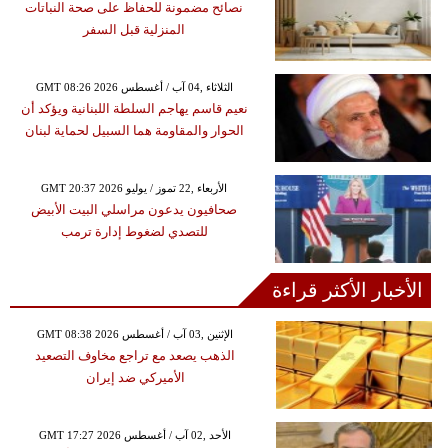
نصائح مضمونة للحفاظ على صحة النباتات
المنزلية قبل السفر
GMT 08:26 2026 الثلاثاء ,04 آب / أغسطس
نعيم قاسم يهاجم السلطة اللبنانية ويؤكد أن
الحوار والمقاومة هما السبيل لحماية لبنان
GMT 20:37 2026 الأربعاء ,22 تموز / يوليو
صحافيون يدعون مراسلي البيت الأبيض
للتصدي لضغوط إدارة ترمب
الأخبار الأكثر قراءة
GMT 08:38 2026 الإثنين ,03 آب / أغسطس
الذهب يصعد مع تراجع مخاوف التصعيد
الأميركي ضد إيران
GMT 17:27 2026 الأحد ,02 آب / أغسطس