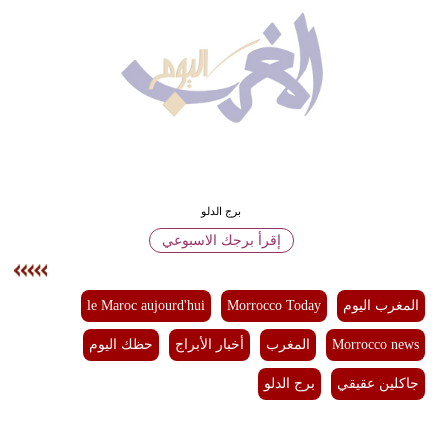
وسفر
ديكور
أخبار
البرلمان
المغربي
إعلام
برج الدلو
إقرأ برجك الاسبوعي
تعليم
مرأة
المغرب اليوم
Morrocco Today
le Maroc aujourd'hui
أزياء
Morrocco news
المغرب
أخبار الأبراج
حظك اليوم
إسلامية
جاكلين عقيقي
برج الدلو
علوم
وتكنولوجيا