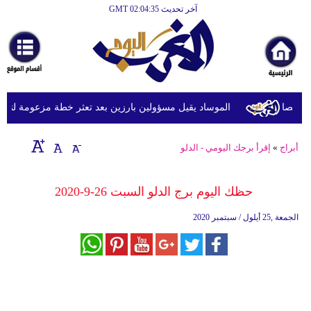
آخر تحديث GMT 02:04:35
الرئيسية
أخبارعاجلة
رياضة
ثقافة
الموساد يقيل مسؤولين بارزين بعد تعثر خطة مزعومة لتغيير ا
إقتصاد
أبراج
»
إقرأ برجك اليومي - الدلو
فن
وموسيقى
حظك اليوم برج الدلو السبت 26-9-2020
أزياء
الجمعة ,25 أيلول / سبتمبر 2020
صحة
وتغذية
سياحة