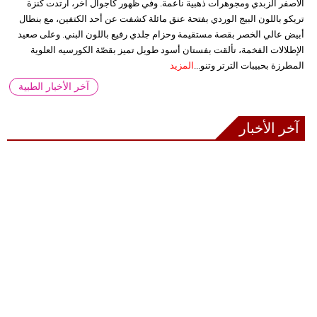
الأصفر الزبدي ومجوهرات ذهبية ناعمة. وفي ظهور كاجوال آخر، ارتدت كنزة
تريكو باللون البيج الوردي بفتحة عنق مائلة كشفت عن أحد الكتفين، مع بنطال
أبيض عالي الخصر بقصة مستقيمة وحزام جلدي رفيع باللون البني. وعلى صعيد
الإطلالات الفخمة، تألقت بفستان أسود طويل تميز بقصّة الكورسيه العلوية
المطرزة بحبيبات الترتر وتنو...
المزيد
آخر الأخبار الطبية
آخر الأخبار