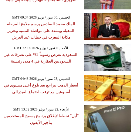
GMT 09:34 2026 الخميس ,30 تموز / يوليو
الملك محمد السادس يرسم ملامح المرحلة
المقبلة ويشدد على مواصلة التنمية وتعزيز
مكانة المغرب في خطاب عيد العرش
GMT 22:18 2026 الأحد ,05 تموز / يوليو
السعودية تفرض رسوماً 2% على تصرفات غير
السعوديين العقارية في 4 مدن رئيسية
GMT 04:43 2026 الخميس ,23 تموز / يوليو
أسعار الذهب تتراجع بعد بلوغ أعلى مستوى في
أسبوعين مع ترقب اجتماع الفيدرالي
GMT 13:52 2026 الأربعاء ,22 تموز / يوليو
"أبل" تخطط لإطلاق برنامج يسمح للمستخدمين
بتأجير الآيفون