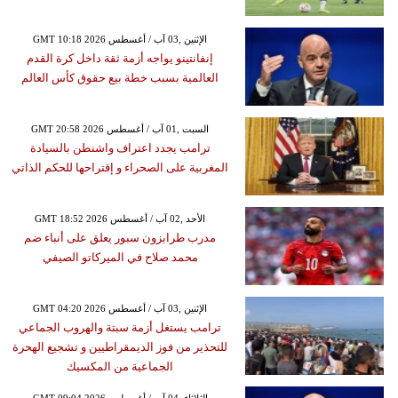
GMT 10:18 2026 الإثنين ,03 آب / أغسطس
إنفانتينو يواجه أزمة ثقة داخل كرة القدم
العالمية بسبب خطة بيع حقوق كأس العالم
GMT 20:58 2026 السبت ,01 آب / أغسطس
ترامب يجدد اعتراف واشنطن بالسيادة
المغربية على الصحراء و إقتراحها للحكم الذاتي
GMT 18:52 2026 الأحد ,02 آب / أغسطس
مدرب طرابزون سبور يعلق على أنباء ضم
محمد صلاح في الميركاتو الصيفي
GMT 04:20 2026 الإثنين ,03 آب / أغسطس
ترامب يستغل أزمة سبتة والهروب الجماعي
للتحذير من فوز الديمقراطيين و تشجيع الهحرة
الجماعية من المكسيك