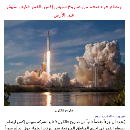
ارتطام جزء ضخم من صاروخ سبيس إكس بالقمر فكيف سيؤثر
على الأرض
صاروخ فالكون
نيويورك - المغرب اليوم
يُعتقد أن جزءاً ضخماً تائهاً من صاروخ فالكون 9 تابع لشركة سبيس إكس ارتطم
بسطح القمر في إحدى المناطق المتوقعة، فيما يترقب العلماء حول العالم صوراً