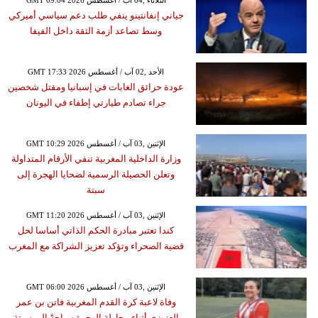
GMT 09:04 2026 الثلاثاء ,04 آب / أغسطس
جياني إنفانتينو ينفي طلب دعم سياسي أميركي
وسط تصاعد أزمة الثقة داخل الفيفا
GMT 17:33 2026 الأحد ,02 آب / أغسطس
عودة حرائق الغابات في إسبانيا ومقتل شخصين
جراء تصادم طيارتي إطفاء في اليونان
GMT 10:29 2026 الإثنين ,03 آب / أغسطس
وزارة الداخلية المغربية تنفي الأرقام المتداولة
وتعلن الحصيلة الرسمية لضحايا الهجرة إلى
سبتة
GMT 11:20 2026 الإثنين ,03 آب / أغسطس
كندا تعتبر مبادرة الحكم الذاتي أساسا لحل
قضية الصحراء وتؤكد تعزيز الشراكة مع المغرب
GMT 06:00 2026 الإثنين ,03 آب / أغسطس
وفاة لاعبة كرة القدم المغربية فاتن بن عمر
العزيزي أثناء محاولة الهجرة سباحةً إلى سبتة