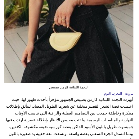
النجمة اللبنانية كارمن بصيبص
بيروت - المغرب اليوم
أبهرت النجمة اللبنانية كارمن بصيبص الجمهور مؤخراً بأحدث ظهور لها، حيث
اعتمدت قصة الشعر القصير متخلية عن شعرها الطويل المعتاد، لتتألق بإطلالات
مبتكرة وخاطفة جمعت بين التصاميم العملية والراقية التي تناسب الأوقات
النهارية والمناسبات الرسمية. ولفتت بصيبص الأنظار بإطلالة عصرية ارتدت فيها
جمبسوت طويل باللون الأسود الداكن بقصة كورسيه ضيقة مكشوفة الكتفين،
بينما انسدل الجزء السفلي بقصة واسعة، ونسقت معه حقيبة يد صغيرة باللون