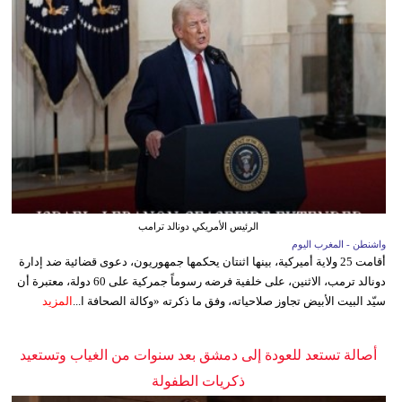
الرئيس الأمريكي دونالد ترامب
واشنطن - المغرب اليوم
أقامت 25 ولاية أميركية، بينها اثنتان يحكمها جمهوريون، دعوى قضائية ضد إدارة
دونالد ترمب، الاثنين، على خلفية فرضه رسوماً جمركية على 60 دولة، معتبرة أن
سيّد البيت الأبيض تجاوز صلاحياته، وفق ما ذكرته «وكالة الصحافة ا...
المزيد
أصالة تستعد للعودة إلى دمشق بعد سنوات من الغياب وتستعيد
ذكريات الطفولة