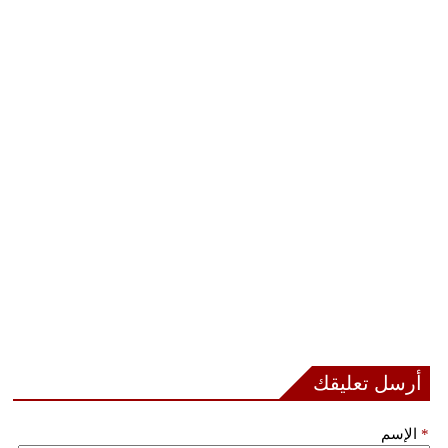
بيئة
مدوَّنات
أبراج
فيديو
سيارات
أرسل تعليقك
*
الإسم