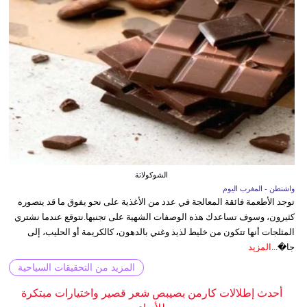
الشوكولاتة
واشنطن - المغرب اليوم
توجد الأطعمة فائقة المعالجة في عدد من الأغذية على نحو يفوق ما قد يتصوره
كثيرون، وسوف تساعدك هذه الوصفات الشهية على تجنبها.نتوقع عندما نشتري
المثلجات أنها تتكون من خليط لذيذ وغني بالدهون، كالكريمة أو الحليب، إلى
جا�...
المزيد
المزيد من التحقيقات السياحية
أحدث إطلالات كارمن بصيبص شعر قصير واختيارات مبتكرة