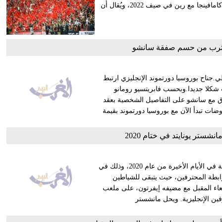
حال انتهاء صفقة جادون سانشو من بروسيا دورتموند. وينتهي عقد كامافينجا مع رين في صيف 2022، ويُقال أن
يقترب من حسم صفقة سانشو
جناح بوروسيا دورتموند الإنجليزي ارتبط
 شكلا جديدا.وبحسب فابريتسيو رومانو
ق مع سانشو على التفاصيل الشخصية بعقد
لمفاوضات تبدأ الآن مع بوروسيا دورتموند بقيمة
شستر يونايتد في ختام 2020
يخوض فريق مانشستر يونايتد الإنجليزي العديد من المواجهات القوية في الأيام الأخيرة من عام 2020، وذلك في
رابطة المحترفين، حيث يتبقى للشياطين
ربعاء المقبل مع مضيفه إيفرتون، على ملعب
فين الإنجليزية. ويحل مانشستر