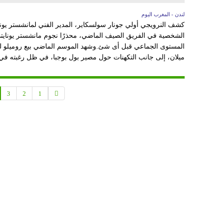
لندن - المغرب اليوم
كشف النرويجي أولي جونار سولسكاير، المدير الفني لمانشستر يوناي
الشخصية في الفريق الصيف الماضي، محذرًا نجوم مانشستر يونايتد 
المستوى الجماعي قبل أى شئ.وشهد الموسم الماضي بيع روميلو لو
ميلان، إلى جانب التكهنات حول مصير بول بوجبا، في ظل رغبته في 
3
2
1