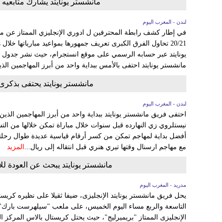
مانشستر يونايتد يشارك متابعيه 
لندن - المغرب اليوم
في إطار كشف رابطة المحترفين ل ادوري الإنجليزي الممتاز عن موا
20/21 تحاول الفرق الكبرى تعريف جمهورها بمواعيد مبارياتها خ
يونايتد عبر حسابه الرسمي على موقع انستجرام، حيث نشر جدول ال
مانشستر يونايتد احتفى بالأمس ببداية واحد من أبرز المهاجمين الذي
مانشستر يونايتد يحتفى بذكرى 
لندن - المغرب اليوم
احتفى فريق مانشستر يونايتد ببداية واحد من أبرز المهاجمين الذين
نيستلروي زي النهارده قبل سنوات خلال مباراة تمكن خلالها من 
أفضل بداية لمهاجم تمكن من كسر أرقام قياسية عديدة طوال رحلت
مع مهاجم ارسنال وقتها تيري هنري قبل انتقاله إلى ريال...
المزيد
مانشستر يونايتد يبحث عن العودة لل
مدريد - المغرب اليوم
يحل فريق مانشستر يونايتد الإنجليزى، ضيفا ثقيلا على نظيره كريست