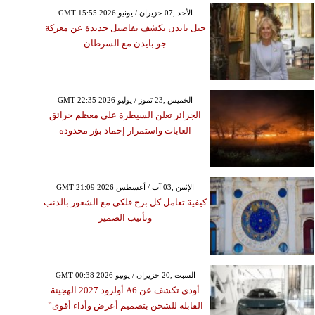
GMT 15:55 2026 الأحد ,07 حزيران / يونيو
جيل بايدن تكشف تفاصيل جديدة عن معركة
جو بايدن مع السرطان
GMT 22:35 2026 الخميس ,23 تموز / يوليو
الجزائر تعلن السيطرة على معظم حرائق
الغابات واستمرار إخماد بؤر محدودة
GMT 21:09 2026 الإثنين ,03 آب / أغسطس
كيفية تعامل كل برج فلكي مع الشعور بالذنب
وتأنيب الضمير
GMT 00:38 2026 السبت ,20 حزيران / يونيو
أودي تكشف عن A6 أولرود 2027 الهجينة
القابلة للشحن بتصميم أعرض وأداء أقوى”