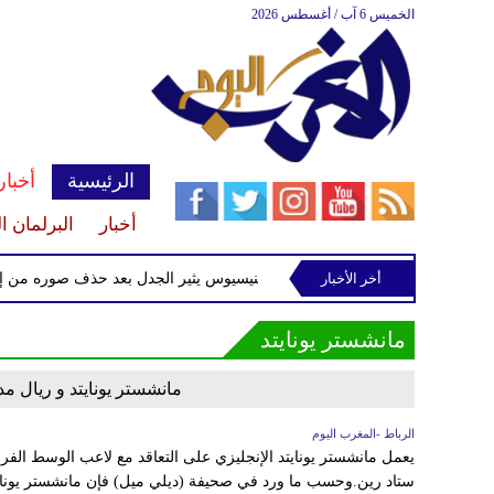
الخميس 6 آب / أغسطس 2026
الرئيسية
أخبار
أخبار
البرلمان ا
سرقة شطيرة ودونات
أخر الأخبار
فينيسيوس يثير الجدل بعد حذف صوره من إنست
مانشستر يونايتد
مانشستر يونايتد و ريال م
الرباط -المغرب اليوم
يعمل مانشستر يونايتد الإنجليزي على التعاقد مع لاعب الوسط الفر
ستاد رين.وحسب ما ورد في صحيفة (ديلي ميل) فإن مانشستر يوناي