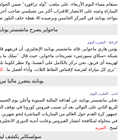
المباراة وعينه على الانتصار للاقتراب أكثر من تشيلسي صاحب آخر 
يتواجد يونايتد في المركز الخامس وبرصيده 46 نقطة خلف البلوز صاحب الـ51 نقطة،...
ماجواير يصرح مانشستر يونايت
الرباط - المغرب اليوم
يؤمن هاري ماجواير، قائد مانشستر يونايتد الإنجليزي، أن فريقهم 
شبكة «سكاي سبورتس» تصريحات ماجواير، حيث قال :"نملك ما يك
لهزيمة أى فريق، نحن نركز بالكامل على أنفسنا، ولا ننظر لكوننا ن
:"نرى كل مباراة كفرصة لإقتناص النقاط الثلاث، وأداء أفضل ما...
ال
يونايتد يتضرر ماليا م
لندن - المغرب اليوم
تخلى مانشستر يونايتد عن أهدافه المالية السنوية وأعلن يوم الخمي
للربع الثاني على التوالي بعد أن تسبب فيروس كورونا في توقف الدو
جمهور كرة القدم حول العالم من المباريات المباشرة لنحو شهرين
في محاولة لمكافحة انتشار الفيروس.وعانت أندية الدوري الانجليزي 
لمنح...
المزيد
سولسكاير يكشف ليس ل