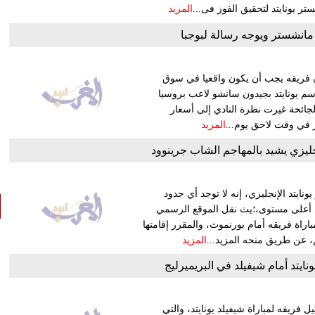
المزيد
 مانشستر ويوجه رسالة لبوجبا
ن فريقه يجب أن يكون واقعيا في سوق
اسم يونايتد بجيدون سانشو لاعب بروسيا
ائحة غيرت نظرة النادي إلى أسعار
ر في وقت لاحق يوم...
المزيد
جليزي يشيد بالمهاجم الشاب جرينوود
ايتد الإنجليزي، إنه لا توجد أي حدود
ى أعلى مستوى،؛يث نقل الموقع الرسمي
راة فريقه أمام بورنموث، والمقرر إقامتها
، عن طريق منحه المزيد...
المزيد
ونايتد أمام شيفيلد في البريميرليج
 فريقه لمباراة شيفيلد يونايتد، والتي