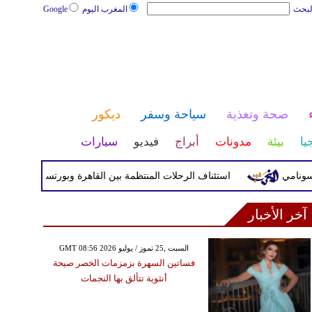
لبحث
المغرب اليوم
Google
صحة وتغذية
سياحة وسفر
ديكور
يا
بيئة
مدونات
أبراج
فيديو
سيارات
استئناف الرحلات المنتظمة بين القاهرة وبورتسودان بواقع 5 رحلات أسبوعيا
آخر الأخبار
GMT 08:56 2026 السبت ,25 تموز / يوليو
فساتين السهرة بزمزمات الخصر صيحة
أنثوية تتألق بها النجمات