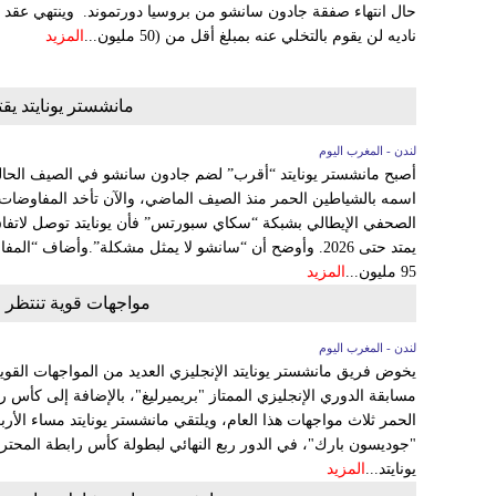
ناديه لن يقوم بالتخلي عنه بمبلغ أقل من (50 مليون...
المزيد
مانشستر يونايتد 
لندن - المغرب اليوم
أصبح مانشستر يونايتد “أقرب” لضم جادون سانشو في الصيف الحالي.
اسمه بالشياطين الحمر منذ الصيف الماضي، والآن تأخد المفاوضات
الصحفي الإيطالي بشبكة “سكاي سبورتس” فأن يونايتد توصل لاتفا
يمتد حتى 2026. وأوضح أن “سانشو لا يمثل مشكلة”.وأضاف “ا
95 مليون...
المزيد
مواجهات قوية تنتظر مان
لندن - المغرب اليوم
مسابقة الدوري الإنجليزي الممتاز "بريميرليغ"، بالإضافة إلى كأس 
الحمر ثلاث مواجهات هذا العام، ويلتقي مانشستر يونايتد مساء الأ
"جوديسون بارك"، في الدور ربع النهائي لبطولة كأس رابطة المحتر
يونايتد...
المزيد