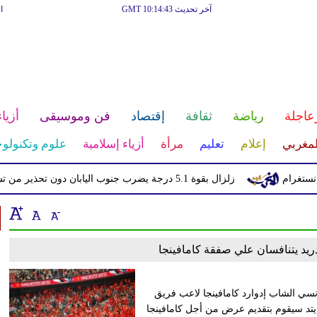
آخر تحديث GMT 10:14:43
ا
عاجلة
رياضة
ثقافة
إقتصاد
فن وموسيقى
أزياء
لمغربي
إعلام
تعليم
مرأة
أزياء إسلامية
علوم وتكنولوج
غرام
زلزال بقوة 5.1 درجة يضرب جنوب اليابان دون تحذير من تسونامي
دريد يتنافسان علي صفقة كامافينجا
نسي الشاب إدوارد كامافينجا لاعب فريق
تد سيقوم بتقديم عرض من أجل كامافينجا