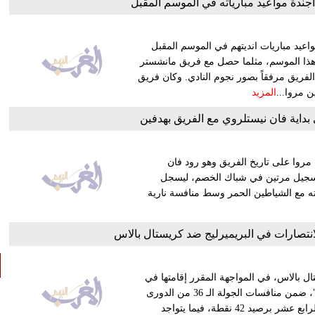
أجندة مواعيد مبارياته في الموسم المقبل
عيد مباريات انديتهم في الموسم المقبل
لال هذا الموسم، مثلما حصل مع فريق مانشستر
فريق مرفقاً بصور نجوم النادي. وكان فريق
ن مروا...
المزيد
بداية فان نيستلروي مع الفريق بهدفين
 مروا على تاريخ الفريق وهو رود فان
التسجيل مرتين في شباك الخصم، ليسجل
ه مع الشياطين الحمر وسط منافسة نارية
انتصارات في البريميرليج ضد كريستال بالاس
ال بالاس، في المواجهة المقرر إقامتها في
التاسعة والربع مساء اليوم الخميس، على ملعب "سيلهرست بارك"، ضمن منافسات الجولة الـ 36 من الدورى
الإنجليزى الممتاز "بريميرليج"، حيث يحتل كريستال بالاس المركز الرابع عشر برصيد 42 نقطة، فيما يتواجد