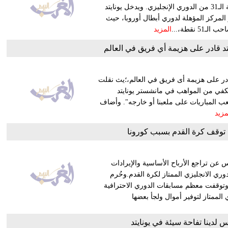
ستقام مساء اليوم الأربعاء، على ملعب "أولد ترافورد" ضمن الجولة الـ31 من الدوري الإنجليزي. ويدخل يونايتد
المركز المؤهلة لدوري أبطال أوروبا، حيث
المزيد
د قادر على هزيمة أي فريق في العالم
قادر على هزيمة أى فريق في العالم،؛يث نقلت
في من المواهب في مانشستر يونايتد
لعب المباريات على ملعبنا أو خارجه". وأضاف
مزيد
ن توقف كرة القدم بسبب كورونا
س عن تراجع الأرباح الأساسية والإيرادات
ري الانجليزي الممتاز لكرة القدم.وحُرم
 وتوقفت معظم مسابقات الدوري الاحترافية
الممتاز لتوفير أموال ولجأ بعضها
دينا تفاحة سيئة في يونايتد