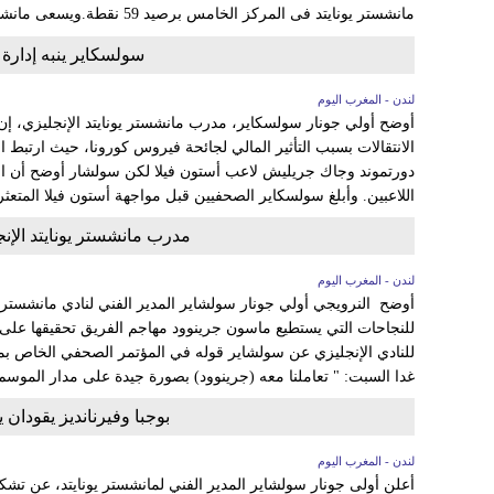
مانشستر يونايتد فى المركز الخامس برصيد 59 نقطة.ويسعى مانشستر يونايتد لتحقيق الفوز فى...
سولسكاير ينبه إدارة
لندن - المغرب اليوم
أوضح أولي جونار سولسكاير، مدرب مانشستر يونايتد الإنجليزي، إ
الانتقالات بسبب التأثير المالي لجائحة فيروس كورونا، حيث ارتبط 
دورتموند وجاك جريليش لاعب أستون فيلا لكن سولشار أوضح أن الج
اللاعبين. وأبلغ سولسكاير الصحفيين قبل مواجهة أستون فيلا المتعث
مدرب مانشستر يونايتد الإن
لندن - المغرب اليوم
أوضح النرويجي أولي جونار سولشاير المدير الفني لنادي مانشستر يون
للنجاحات التي يستطيع ماسون جرينوود مهاجم الفريق تحقيقها عل
للنادي الإنجليزي عن سولشاير قوله في المؤتمر الصحفي الخاص بمبا
غدا السبت: " تعاملنا معه (جرينوود) بصورة جيدة على مدار الموسم
بوجبا وفيرنانديز يقودان ي
لندن - المغرب اليوم
أعلن أولى جونار سولشاير المدير الفني لمانشستر يونايتد، عن تشكيل