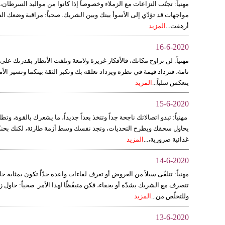
مهنياً: تجنّب النزاعات مع الزملاء وخصوصاً إذا كانوا من مواليد السرطان
مواجهات قد تؤدّي إلى الأسوأ بينك وبين الشريك. صحياً: مراقبة وضعك ال
أرهقت...
المزيد
16-6-2020
مهنياً: لن تراوح مكانك، فالأفكار غزيرة ولامعة وتلفت الأنظار بقدرتك ع
تامة، فتزداد قيمة في نظره ويزداد تعلقه بك وتكبر الثقة بينكما وتسير ال
ينعكس سلباً...
المزيد
15-6-2020
مهنياً: تبدو اتصالاتك ناجحة جداً وتتخذ بعداً جديداً، ما يشعرك بالقوة،
يحاول سحقك ويطرح التحديات، وتجد نفسك وسط أزمة طارئة، لكنك بحنكتك
غذائية ضرورية،...
المزيد
14-6-2020
مهنياً: تتلقّى سيلاً من العروض أو تعرف لقاءات واعدة جدّاً تكون بمثابة 
تتصرف مع الشريك بشدّة أو بجفاء، فكن متيقّظًا لهذا الأمر. صحياً: حاول 
وللتخلّص من...
المزيد
13-6-2020