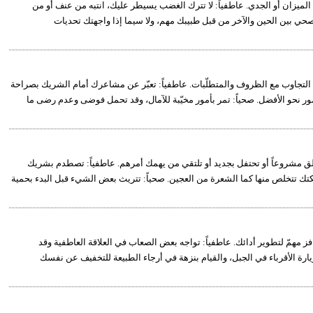
، الميزان أو الجدي. عاطفياً: لا تترك الغضب يسيطر عليك، انتبه من عنف أو من
صحي بين الحين والآخر من قبل طبيبك مهم، ولا سيما إذا واجهتك تحديات
لى التجاوب مع الظروف والمتطلّبات. عاطفياً: تعبّر عن مشاعرك أمام الشريك بصراحة
أمور نحو الأفضل. صحياً: تمر بأمور مخيّبة للآمال، وقد تحمل فوضى وعدم رضى ما
 وتطلق مشروعاً أو تحتفل بجديد أو تلتقي من يهمك أمرهم. عاطفياً: تصطدم بشريك
 تتخلص منها كما الشعرة من العجين. صحياً: تتريث بعض الشيء قبل البدء بحمية
حافز مهمّ لتطوير أدائك. عاطفياً: تواجه بعض الصعاب في العلاقة العاطفية وقد
زيارة الأقرباء في الجبل، والقيام بنزهة في أرجاء الطبيعة للتخفيف عن نفسك