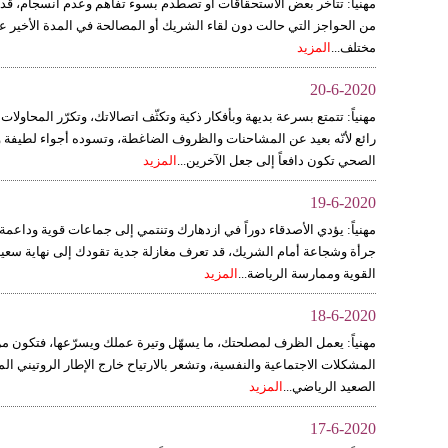
مهنياً: تتأخر بعض الاستحقاقات أو تصطدم بسوء تفاهم وعدم انسجام، قد
من الحواجز التي حالت دون لقاء الشريك أو المصالحة في المدة الأخير عل
مختلف...
المزيد
20-6-2020
مهنياً: تتمتع بسرعة بديهة وبأفكار ذكية وتكثّف اتصالاتك، وتكرّر المحاو
رائع لأنّه بعيد عن المشاحنات والظروف الضاغطة، وتسوده أجواء لطيفة و
الصحي تكون دافعاً إلى جعل الآخرين...
المزيد
19-6-2020
مهنياً: يؤدي الأصدقاء دوراً في ازدهارك وتنتمي إلى جماعات قوية وداع
جرأة وشجاعة أمام الشريك، قد تعرف مغازلة جدية تقودك إلى نهاية سعيدة
القوية وممارسة الرياضة...
المزيد
18-6-2020
مهنياً: يعمل الظرف لمصلحتك، ما يسهّل وتيرة عملك ويسرّعها، فتكون م
المشكلات الاجتماعية والنفسية، وتشعر بالارتياح خارج الإطار الروتيني ا
الصعيد الرياضي...
المزيد
17-6-2020