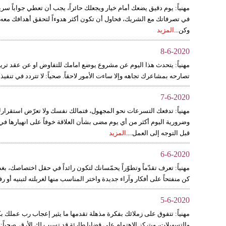
مهنياً: يوم دقيق يضعك أمام خيار ويجعلك حائراً، يجب أن تعطي جواباً سريعا
في تصرفاتك مع الشريك، فحاول أن تكون أكثر هدوءاً لتحقق أهدافك معه وت
وكن...
المزيد
8-6-2020
مهنياً: يتحدث هذا اليوم عن مشروع يوضع امامك للتفاوض او عن عقد تريد ان
تصارحه بمشاعرك تجاهه وإلا ساءت الأمور لاحقاً. صحياً: لا تتردد في تنف
7-6-2020
مهنياً: تدفعك التسرعات نحو المجهول، فتمالك نفسك ولا تعرّض استقرار
وضرورية اليوم أكثر من أي يوم مضى بشأن العلاقة خوفاً على انهيارها ف
قبل التوجه إلى العمل....
المزيد
6-6-2020
مهنياً: تعرف تقدّماً وتطوّراً يحمّسانك لتكون رائداً في حقل اختصاصك، بغ
كن منفتحاً على أفكار وآراء جديدة واختر المناسب منها لغربلته لتبنيه أو رف
5-6-2020
مهنياً: تتفوق على زملائك بفكرة مذهلة تقدمها ما يثير إعجاب رب عملك بكف
والتسهيلات، ويتركز الاهتمام على قضايا طارئة قد تسبب لك الأرق. صحيا