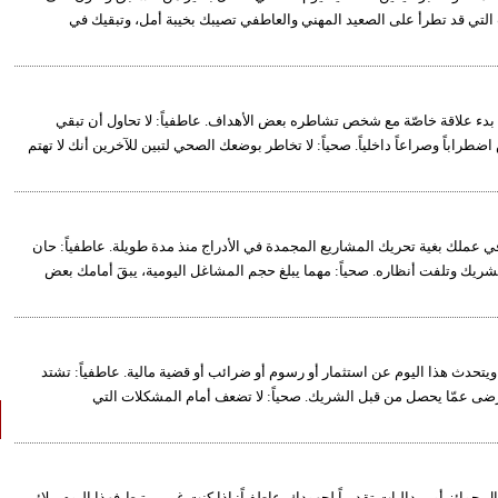
ت التي قد تطرأ على الصعيد المهني والعاطفي تصيبك بخيبة أمل، وتبقيك في
ن بدء علاقة خاصّة مع شخص تشاطره بعض الأهداف. عاطفياً: لا تحاول أن تبقي
راباً وصراعاً داخلياً. صحياً: لا تخاطر بوضعك الصحي لتبين للآخرين أنك لا تهتم
ي عملك بغية تحريك المشاريع المجمدة في الأدراج منذ مدة طويلة. عاطفياً: حان
شريك وتلفت أنظاره. صحياً: مهما يبلغ حجم المشاغل اليومية، يبقَ أمامك بعض
ويتحدث هذا اليوم عن استثمار أو رسوم أو ضرائب أو قضية مالية. عاطفياً: تشتد
 رضى عمّا يحصل من قبل الشريك. صحياً: لا تضعف أمام المشكلات التي
نال جوائز أو ميداليات تقديراً لجهودك. عاطفياً: إذا كنت غير مرتبط فهذا اليوم ملائم