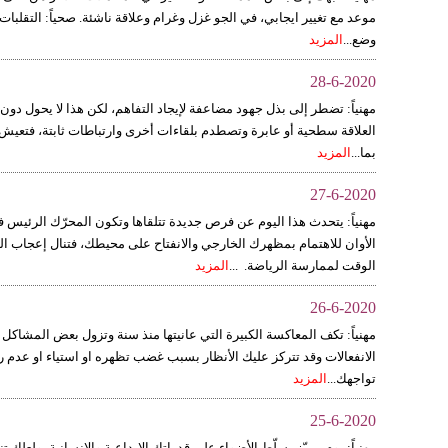
موعد مع تغيير ايجابي، في الجو غزل وغرام وعلاقة ناشئة. صحياً: التقلبا
وضع...
المزيد
28-6-2020
مهنياً: تضطر إلى بذل جهود مضاعفة لإيجاد التفاهم، لكن هذا لا يحول دو
العلاقة سطحية أو عابرة وتصطدم بلقاءات أخرى وارتباطات ثابتة، فتعيش اضط
بما...
المزيد
27-6-2020
مهنياً: يتحدث هذا اليوم عن فرص جديدة تتلقاها وتكون المحرّك الرئيس ف
الأوان للاهتمام بمظهرك الخارجي والانفتاح على محيطك، فتنال إعجاب ال
الوقت لممارسة الرياضة. ...
المزيد
26-6-2020
مهنياً: تكف المعاكسة الكبيرة التي عانيتها منذ سنة وتزول بعض المشاكل 
الانفعالات وقد تتركز عليك الأنظار بسبب غضب تظهره او استياء او عدم
تواجهك...
المزيد
25-6-2020
مهنياً: يوم مميّز يسلّط الأضواء على قدراتك الإبداعية والإنسانية، ولعلك ت