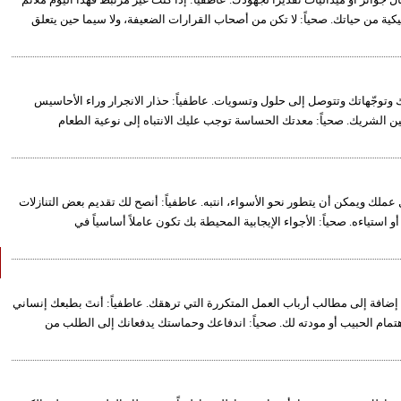
كية من حياتك. صحياً: لا تكن من أصحاب القرارات الضعيفة، ولا سيما حين يتعلق
 وتوجّهاتك وتتوصل إلى حلول وتسويات. عاطفياً: حذار الانجرار وراء الأحاسيس
وبين الشريك. صحياً: معدتك الحساسة توجب عليك الانتباه إلى نوعية الطعام
لك ويمكن أن يتطور نحو الأسواء، انتبه. عاطفياً: أنصح لك تقديم بعض التنازلات
استياءه. صحياً: الأجواء الإيجابية المحيطة بك تكون عاملاً أساسياً في
، إضافة إلى مطالب أرباب العمل المتكررة التي ترهقك. عاطفياً: أنتَ بطبعك إنساني
اهتمام الحبيب أو مودته لك. صحياً: اندفاعك وحماستك يدفعانك إلى الطلب من