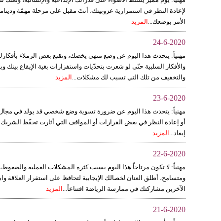
لإعادة النظر في استمرارية عزوبيتك، أنتَ مقبل على مرحلة مهمّة ودينامي
الأمر بوضعك...
المزيد
24-6-2020
مهنياً: يتحدث هذا اليوم عن وضع منهي يخصك، وتقنع بعض الزملاء بأفكارك
والأفكار السلبية حتّى لو شعرت بتحدّيات واستفزازات بغية الإيقاع بينك 
والتخفيف من تلك التي تسبب لك مشكلات...
المزيد
23-6-2020
مهنياً: يتحدث هذا اليوم عن ضرورة تسوية وضع شخصي قد يولد في مجال عم
أو إعادة النظر في بعض القرارات أو المواقف التي أثارت تحفّظ الشريك أو 
إبعاد...
المزيد
22-6-2020
مهنياً: لا تكون مرتاحاً هذا اليوم بسبب كثرة المشكلات العملية والضغوط
ومتسامح، أطلق العنان لخصالك الإيجابية لتحافظ على استقرار العلاقة و
الآخرين مشاركتك في ممارسة الرياضة اقتناعاً...
المزيد
21-6-2020