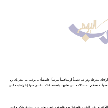
اتك للعرقلة وتواجه خصماً او منافساً شرساً. عاطفياً: ما يرغب به الشريك لن
حياً: لا تضخم المشكلات التي تعانيها، باستطاعتك التخلص منها إذا واظبت على
 الدّقة أو الخبر اليقين. عاطفياً: يوم عاطفي افضل بكثير من السابق وتكون على