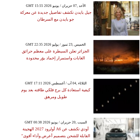
GMT 15:55 2026 الأحد ,07 حزيران / يونيو
جيل بايدن تكشف تفاصيل جديدة عن معركة
جو بايدن مع السرطان
GMT 22:35 2026 الخميس ,23 تموز / يوليو
الجزائر تعلن السيطرة على معظم حرائق
الغابات واستمرار إخماد بؤر محدودة
GMT 17:11 2026 الثلاثاء ,04 آب / أغسطس
كيفية استعادة كل برج فلكي طاقته بعد يوم
طويل ومرهق
GMT 00:38 2026 السبت ,20 حزيران / يونيو
أودي تكشف عن A6 أولرود 2027 الهجينة
القابلة للشحن بتصميم أعرض وأداء أقوى”