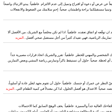
ً عن عرض أو دعوة أو اقتراح وتميل إلى عدم الالتزام. عاطفياً: يبدو الارتباك واضحاً
بنيا مستقبلكما براحة واطمئنان. صحياً: إحمِ سلامتك من الضغوط والانفعالات
 توقّعه او اتفاق تعقده. عاطفياً: اذا لم تكن مخلصاً مع الشريك، من الأفضل ألا
يذ تمارينك الرياضية، فهي تفيدك كثيراً من أجل مستقبل صحي أفضل...
المزيد
ك الشخصي والمهني للخطر. عاطفياً: تقرر والشريك اتخاذ قرارات مصيرية جداً
ي أي لحظة. صحياً: حاول أن تستيقظ باكراً وتمارس رياضة المشي وبعض التمارين
ضّ النظر عن عمرك أو جنسك. عاطفياً: حاول أن تقوم بجهد لتغيّر عادة أو أسلوباً،
ضه. صحياً: الاعتدال هو أفضل الحلول، لذا كن معتدلاً في كمية الطعام التي...
المزيد
اءتك العالية جداً والمميزة. عاطفياً: يخف الوهج السابق كما الاحتمالات
ً: خفف من كثرة المطالعة ومشاهدة التلفزيون أو الجلوس أمام الكمبيوتر ساعات