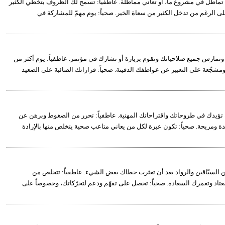
 تماطل في مشروع ما، أو تعاني مماطلة. عاطفياً: تسمح لك الظروف بتخطي الكثير
ى الرغم من تدخل الكثير من سعاة الخير. صحياً: يوم مهمّ للمشاركة في
لات وتمارس جميع صلاحياتك وتقوم بزيارة أو تشارك في مؤتمر. عاطفياً: يوم أكثر من
مشجّعة على التعبير عن عواطفك الدفينة. صحياً: قراراتك الصائبة على الصعيد
مة تؤيدك في طروحاتك واقتراحاتك المهنية. عاطفياً: تحرر من الضغوط وبرهن عن
 ومريحة. صحياً: تكون عبرة لكل من يعاني متاعب صحية يتخلص منها بالإرادة
ن السبّاقين والرواد بعد أن تعثرت خطاك بعض الشيء. عاطفياً: تتخلص من
لمعتاد وتغمرك السعادة. صحياً: تحصل على تفهّم ودعم لتحرّكاتك، وخصوصاً على