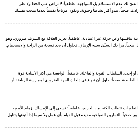
انصح لك عدم الاستسلام بل المواجهة. عاطفياً: لا تراهن على الحظ ولا على
وادث. صحياً: تبدو أكثر نشاطاً وحيوية، وتكون مرتاحاً نفسياً بعدما منحت نفسك
بة تناقشها وعن حركة غير اعتيادية. عاطفياً: تعزيز العلاقة مع الشريك ضروري، وهو
ا. صحياً: مزاجك السيّئ سببه الإرهاق، فحاول أن تجد فسحة من الراحة والاستجمام.
أو إحدى السلطات القوية والفاعلة. عاطفياً: الواقعية هي أكثر الأسلحة قوة
الطبيعية. صحياً: حاول أن تزرع في داخلك الجهد الضروري لممارسة الرياضة أو
 لتطورات تتطلب الكثير من الحرص. عاطفياً: تسعى إلى الإمساك بزمام الأمور،
 صحياً: التمارين الصباحية مفيدة قبل القيام بأي عمل ولا سيما إذا أتبعتها بتناول