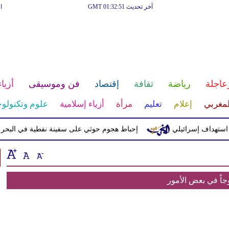
آخر تحديث GMT 01:32:51
ا
عاجلة
رياضة
ثقافة
إقتصاد
فن وموسيقى
أزياء
لمغربي
إعلام
تعليم
مرأة
أزياء إسلامية
علوم وتكنولوج
هداف إسرائيلي
إحباط هجوم حوثي على سفينة نفطية في البحر الأحم
جاً في بعض الأمور