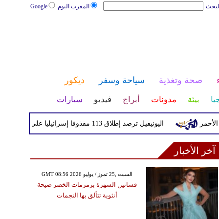
لبحث
المغرب اليوم
Google
صحة وتغذية
سياحة وسفر
ديكور
يا
بيئة
مدونات
أبراج
فيديو
سيارات
ر
اليونيفيل ترصد إطلاق 113 مقذوفا إسرائيليا على لبنان خلال يوم واحد
آخر الأخبار
GMT 08:56 2026 السبت ,25 تموز / يوليو
فساتين السهرة بزمزمات الخصر صيحة
أنثوية تتألق بها النجمات