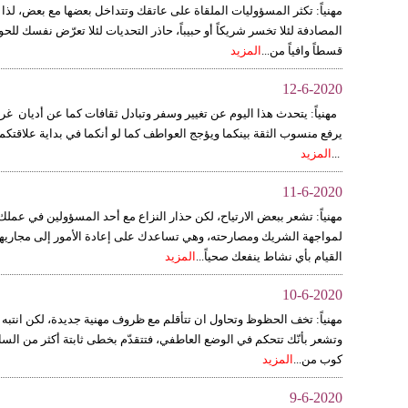
مهنياً: تكثر المسؤوليات الملقاة على عاتقك وتتداخل بعضها مع بعض، لذا 
المصادفة لئلا تخسر شريكاً أو حبيباً، حاذر التحديات لئلا تعرّض نفسك للح
قسطاً وافياً من...
المزيد
12-6-2020
مهنياً: يتحدث هذا اليوم عن تغيير وسفر وتبادل ثقافات كما عن أديان غري
يرفع منسوب الثقة بينكما ويؤجج العواطف كما لو أنكما في بداية علاقتكم
...
المزيد
11-6-2020
مهنياً: تشعر ببعض الارتياح، لكن حذار النزاع مع أحد المسؤولين في عملك 
لمواجهة الشريك ومصارحته، وهي تساعدك على إعادة الأمور إلى مجاريها 
القيام بأي نشاط ينفعك صحياً...
المزيد
10-6-2020
مهنياً: تخف الحظوظ وتحاول ان تتأقلم مع ظروف مهنية جديدة، لكن انتبه
وتشعر بأنّك تتحكم في الوضع العاطفي، فتتقدّم بخطى ثابتة أكثر من السابق.
كوب من...
المزيد
9-6-2020