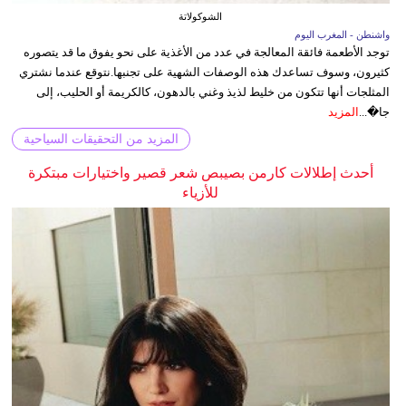
الشوكولاتة
واشنطن - المغرب اليوم
توجد الأطعمة فائقة المعالجة في عدد من الأغذية على نحو يفوق ما قد يتصوره
كثيرون، وسوف تساعدك هذه الوصفات الشهية على تجنبها.نتوقع عندما نشتري
المثلجات أنها تتكون من خليط لذيذ وغني بالدهون، كالكريمة أو الحليب، إلى
جا�...
المزيد
المزيد من التحقيقات السياحية
أحدث إطلالات كارمن بصيبص شعر قصير واختيارات مبتكرة
للأزياء