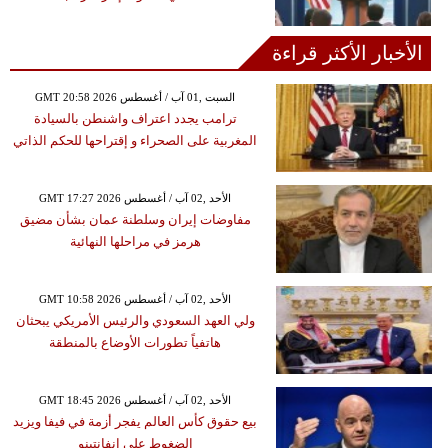
الأخبار الأكثر قراءة
GMT 20:58 2026 السبت ,01 آب / أغسطس
ترامب يجدد اعتراف واشنطن بالسيادة
المغربية على الصحراء و إقتراحها للحكم الذاتي
GMT 17:27 2026 الأحد ,02 آب / أغسطس
مفاوضات إيران وسلطنة عمان بشأن مضيق
هرمز في مراحلها النهائية
GMT 10:58 2026 الأحد ,02 آب / أغسطس
ولي العهد السعودي والرئيس الأمريكي يبحثان
هاتفياً تطورات الأوضاع بالمنطقة
GMT 18:45 2026 الأحد ,02 آب / أغسطس
بيع حقوق كأس العالم يفجر أزمة في فيفا ويزيد
الضغوط على إنفانتينو