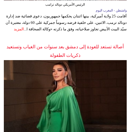
الرئيس الأمريكي دونالد ترامب
واشنطن - المغرب اليوم
أقامت 25 ولاية أميركية، بينها اثنتان يحكمها جمهوريون، دعوى قضائية ضد إدارة
دونالد ترمب، الاثنين، على خلفية فرضه رسوماً جمركية على 60 دولة، معتبرة أن
سيّد البيت الأبيض تجاوز صلاحياته، وفق ما ذكرته «وكالة الصحافة ا...
المزيد
أصالة تستعد للعودة إلى دمشق بعد سنوات من الغياب وتستعيد
ذكريات الطفولة