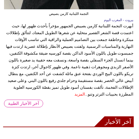
النجمة اللبنانية كارمن بصيبص
بيروت - المغرب اليوم
أبهرت النجمة اللبنانية كارمن بصيبص الجمهور مؤخراً بأحدث ظهور لها، حيث
اعتمدت قصة الشعر القصير متخلية عن شعرها الطويل المعتاد، لتتألق بإطلالات
مبتكرة وخاطفة جمعت بين التصاميم العملية والراقية التي تناسب الأوقات
النهارية والمناسبات الرسمية. ولفتت بصيبص الأنظار بإطلالة عصرية ارتدت فيها
جمبسوت طويل باللون الأسود الداكن بقصة كورسيه ضيقة مكشوفة الكتفين،
بينما انسدل الجزء السفلي بقصة واسعة، ونسقت معه حقيبة يد صغيرة باللون
الأصفر الزبدي ومجوهرات ذهبية ناعمة. وفي ظهور كاجوال آخر، ارتدت كنزة
تريكو باللون البيج الوردي بفتحة عنق مائلة كشفت عن أحد الكتفين، مع بنطال
أبيض عالي الخصر بقصة مستقيمة وحزام جلدي رفيع باللون البني. وعلى صعيد
الإطلالات الفخمة، تألقت بفستان أسود طويل تميز بقصّة الكورسيه العلوية
المطرزة بحبيبات الترتر وتنو...
المزيد
آخر الأخبار الطبية
آخر الأخبار