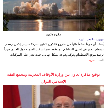
صاروخ فالكون
نيويورك - المغرب اليوم
يُعتقد أن جزءاً ضخماً تائهاً من صاروخ فالكون 9 تابع لشركة سبيس إكس ارتطم
بسطح القمر في إحدى المناطق المتوقعة، فيما يترقب العلماء حول العالم صوراً
ترصد موقع الاصطدام وتؤكد وقوعه بشكل نهائي، حيث تعذر على المركبات
الت...
المزيد
توقيع مذكرة تعاون بين وزارة الأوقاف المغربية ومجمع الفقه
الإسلامي الدولي