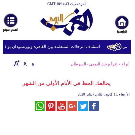
آخر تحديث GMT 10:14:43
الرئيسية
أخبارعاجلة
رياضة
ثقافة
استئناف الرحلات المنتظمة بين القاهرة وبورتسودان بواقع 5 رحلات أسبوعيا
إقتصاد
أبراج
»
إقرأ برجك اليومي - السرطان
فن
وموسيقى
يحالفك الحظ في الأيام الأولى من الشهر
أزياء
الأربعاء ,15 كانون الثاني / يناير 2020
صحة
وتغذية
سياحة