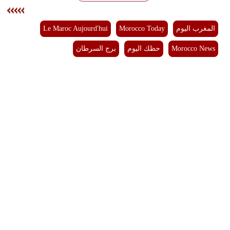
بيئة
المغرب اليوم
Morocco Today
Le Maroc Aujourd'hui
مدوَّنات
Morocco News
حظك اليوم
برج السرطان
أبراج
فيديو
سيارات