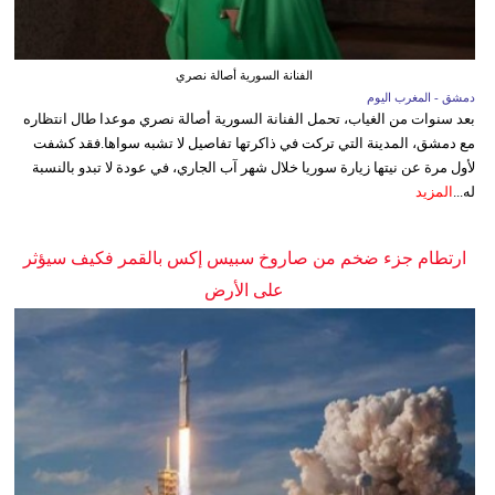
الفنانة السورية أصالة نصري
دمشق - المغرب اليوم
بعد سنوات من الغياب، تحمل الفنانة السورية أصالة نصري موعدا طال انتظاره
مع دمشق، المدينة التي تركت في ذاكرتها تفاصيل لا تشبه سواها.فقد كشفت
لأول مرة عن نيتها زيارة سوريا خلال شهر آب الجاري، في عودة لا تبدو بالنسبة
له...
المزيد
ارتطام جزء ضخم من صاروخ سبيس إكس بالقمر فكيف سيؤثر
على الأرض