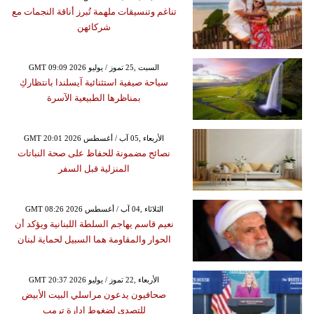
تناغم وتنسيقات ملهمة تُبرز أناقة النجمات مع
شركائهن
GMT 09:09 2026 السبت ,25 تموز / يوليو
سياحة صيفية استثنائية آيسلندا بانتظاركِ
بمناظرها الطبيعية الآسرة
GMT 20:01 2026 الأربعاء ,05 آب / أغسطس
نصائح مضمونة للحفاظ على صحة النباتات
المنزلية قبل السفر
GMT 08:26 2026 الثلاثاء ,04 آب / أغسطس
نعيم قاسم يهاجم السلطة اللبنانية ويؤكد أن
الحوار والمقاومة هما السبيل لحماية لبنان
GMT 20:37 2026 الأربعاء ,22 تموز / يوليو
صحافيون يدعون مراسلي البيت الأبيض
للتصدي لضغوط إدارة ترمب