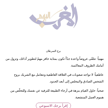
وسفر
ديكور
أخبار
البرلمان
المغربي
إعلام
برج السرطان
مهنياً: تتلقّى عروضاً واعدة جدّاً تكون بمثابة حافز مهمّ لتطوير أدائك، وتزول من
تعليم
أمامك الظروف المعاكسة.
مرأة
عاطفياً: لا تواجه صعوبات في العلاقة العاطفية وتتعامل مع الشريك بروح
الشخص الصادق والمخلص إلى أبعد الحدود.
أزياء
إسلامية
صحياً: حاول القيام بنزهة في أرجاء الطبيعة للترفيه عن نفسك وللتخلّص من
هموم العمل المتشعبة.
علوم
إقرأ برجك الاسبوعي
وتكنولوجيا