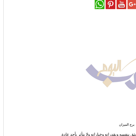
برج الميزان
بنفسه وبقدراته وخياراته ولا يتأثر بأحد عادة.