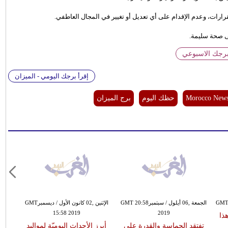
رارات، وعدم الإقدام على أي تعديل أو تغيير في المجال العاطفي.
لى صحة سليمة.
برجك الاسبوعي
إقرأ برجك اليومي - الميزان
Morocco New
حظك اليوم
برج الميزان
الجمعة ,06 أيلول / سبتمبرGMT 20:58
الإثنين ,02 كانون الأول / ديسمبرGMT
15:58 2019
2019
ذا
تفتقد الحماسة والقدرة على
أبرز الأحداث اليوميّة لمواليد
كن 