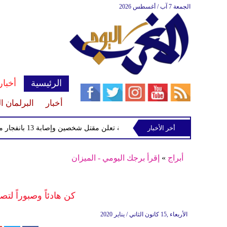
الجمعة 7 آب / أغسطس 2026
الرئيسية
أخبار
أخبار
البرلمان ا
أخر الأخبار
الصحة السورية تعلن مقتل شخصين وإصابة 13 بانفجار مركبة قرب دمشق
أبراج
»
إقرأ برجك اليومي - الميزان
كن هادئاً وصبوراً لتص
الأربعاء ,15 كانون الثاني / يناير 2020