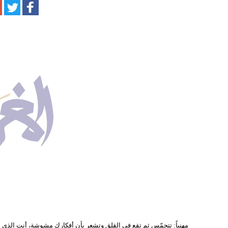
مهنياً: تتحمّس ثم تقع في القلق وتشعر بأن أفكارك مشوشة، أنت الذي يثق 