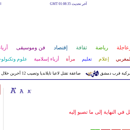
آخر تحديث GMT 01:08:35
ا
عاجلة
رياضة
ثقافة
إقتصاد
فن وموسيقى
أزياء
لمغربي
إعلام
تعليم
مرأة
أزياء إسلامية
علوم وتكنولوج
صاعقة تقتل لاعبا تايلانديا وتصيب 12 آخرين خلال مباراة
ل في النهاية إلى ما تصبو إليه