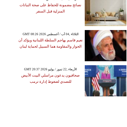
نصائح مضمونة للحفاظ على صحة النباتات
المنزلية قبل السفر
GMT 08:26 2026 الثلاثاء ,04 آب / أغسطس
نعيم قاسم يهاجم السلطة اللبنانية ويؤكد أن
الحوار والمقاومة هما السبيل لحماية لبنان
GMT 20:37 2026 الأربعاء ,22 تموز / يوليو
صحافيون يدعون مراسلي البيت الأبيض
للتصدي لضغوط إدارة ترمب
الإثنين ,01 حزيران / يونيوGMT 16:31
2020
قوي العزيمة ولا تضعف