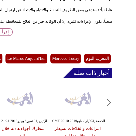
عاطفياً: تستدعي بعض الظروف التحفظ والانتباه والابتعاد عن ارتجال الق
صحياً: تكون الإغراءات كثيرة، إلا أن الوقاية خير من العلاج للمحافظة ع
إقرأ 
المغرب اليوم
Morocco Today
Le Maroc Aujourd'hui
s
أخبار ذات صلة
الجمعة ,03 أيار / مايوGMT 20:10 2019
الإثنين ,01 تموز / يوليوGMT 21:24 2019
النزاعات والخلافات تسيطر
تنتظرك أجواء هادئة خلال ه
عليك خلال هذا الشهر
الشهر