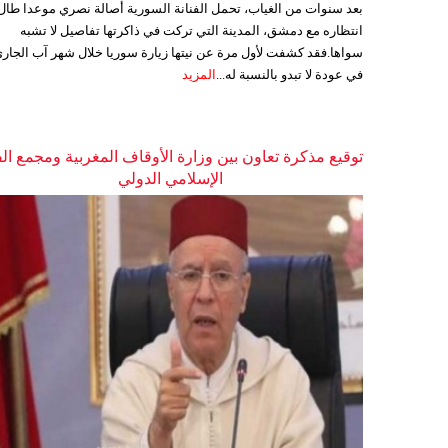
بعد سنوات من الغياب، تحمل الفنانة السورية أصالة نصري موعدا طال
انتظاره مع دمشق، المدينة التي تركت في ذاكرتها تفاصيل لا تشبه
سواها.فقد كشفت لأول مرة عن نيتها زيارة سوريا خلال شهر آب الجاري
في عودة لا تبدو بالنسبة له...
المزيد
توقيع مذكرة تعاون بين وزارة الأوقاف المغربية ومجمع ال
الإسلامي الدولي