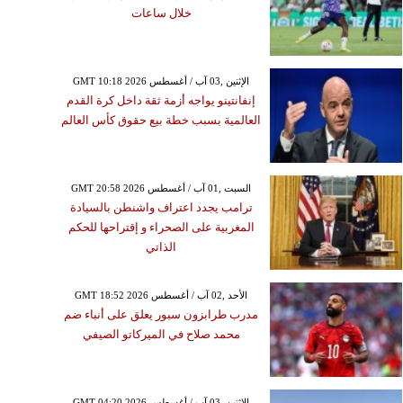
خلال ساعات
GMT 10:18 2026 الإثنين ,03 آب / أغسطس
إنفانتينو يواجه أزمة ثقة داخل كرة القدم
العالمية بسبب خطة بيع حقوق كأس العالم
GMT 20:58 2026 السبت ,01 آب / أغسطس
ترامب يجدد اعتراف واشنطن بالسيادة
المغربية على الصحراء و إقتراحها للحكم
الذاتي
GMT 18:52 2026 الأحد ,02 آب / أغسطس
مدرب طرابزون سبور يعلق على أنباء ضم
محمد صلاح في الميركاتو الصيفي
GMT 04:20 2026 الإثنين ,03 آب / أغسطس