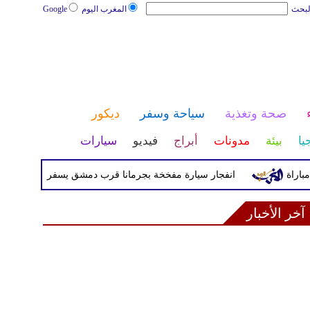
لبحث
المغرب اليوم
Google
صحة وتغذية
سياحة وسفر
ديكور
يا
بيئة
مدونات
أبراج
فيديو
سيارات
انفجار سيارة مفخخة بجرمانا قرب دمشق يسفر عن قتيلين و13 مصاباً
آخر الأخبار