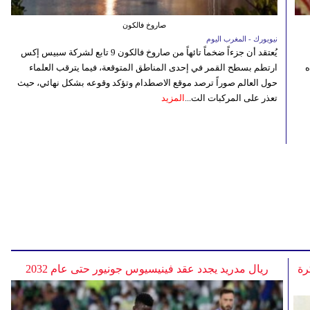
صاروخ فالكون
نيويورك - المغرب اليوم
يُعتقد أن جزءاً ضخماً تائهاً من صاروخ فالكون 9 تابع لشركة سبيس إكس
ه
ارتطم بسطح القمر في إحدى المناطق المتوقعة، فيما يترقب العلماء
حول العالم صوراً ترصد موقع الاصطدام وتؤكد وقوعه بشكل نهائي، حيث
تعذر على المركبات الت...
المزيد
رة
ريال مدريد يجدد عقد فينيسيوس جونيور حتى عام 2032