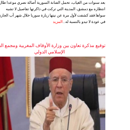
بعد سنوات من الغياب، تحمل الفنانة السورية أصالة نصري موعدا طال
انتظاره مع دمشق، المدينة التي تركت في ذاكرتها تفاصيل لا تشبه
سواها.فقد كشفت لأول مرة عن نيتها زيارة سوريا خلال شهر آب الجاري
في عودة لا تبدو بالنسبة له...
المزيد
توقيع مذكرة تعاون بين وزارة الأوقاف المغربية ومجمع ال
الإسلامي الدولي