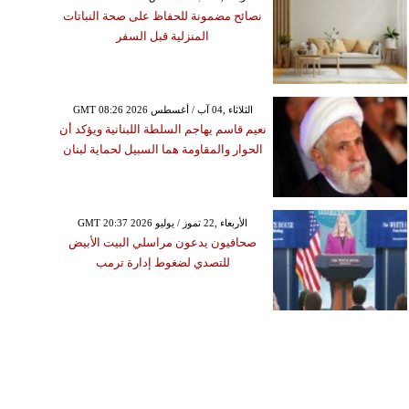
نصائح مضمونة للحفاظ على صحة النباتات
المنزلية قبل السفر
GMT 08:26 2026 الثلاثاء ,04 آب / أغسطس
نعيم قاسم يهاجم السلطة اللبنانية ويؤكد أن
الحوار والمقاومة هما السبيل لحماية لبنان
GMT 20:37 2026 الأربعاء ,22 تموز / يوليو
صحافيون يدعون مراسلي البيت الأبيض
للتصدي لضغوط إدارة ترمب
الإثنين ,01 حزيران / يونيوGMT 16:31
2020
قوي العزيمة ولا تضعف