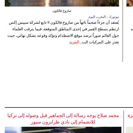
صاروخ فالكون
نيويورك - المغرب اليوم
يُعتقد أن جزءاً ضخماً تائهاً من صاروخ فالكون 9 تابع لشركة سبيس إكس
ه
ارتطم بسطح القمر في إحدى المناطق المتوقعة، فيما يترقب العلماء
حول العالم صوراً ترصد موقع الاصطدام وتؤكد وقوعه بشكل نهائي، حيث
تعذر على المركبات الت...
المزيد
رة
محمد صلاح يوجه رسالة إلى الجماهير قبل وصوله إلى تركيا
للانضمام إلى نادي طرابزون سبور