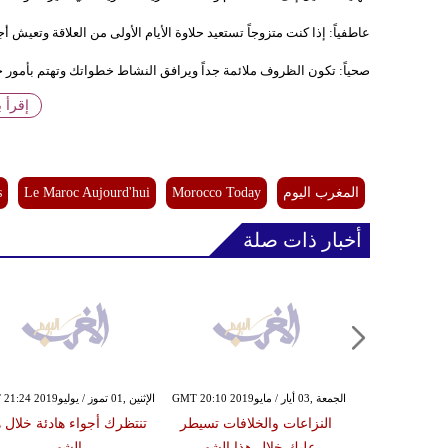
عاطفياً: إذا كنت متزوجاً تستعيد حلاوة الأيام الأولى من العلاقة وتعيش أج
صحياً: تكون الظروف ملائمة جداً ويرافق النشاط خطواتك وتهتم بأمور ج
إقرأ 
المغرب اليوم
Morocco Today
Le Maroc Aujourd'hui
s
أخبار ذات صلة
الجمعة ,03 أيار / مايوGMT 20:10 2019
الإثنين ,01 تموز / يوليوGMT 21:24 2019
النزاعات والخلافات تسيطر
تنتظرك أجواء هادئة خلال ه
عليك خلال هذا الشهر
الشهر