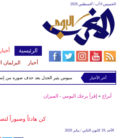
الخميس 6 آب / أغسطس 2026
الرئيسية
أخبار
أخبار
البرلمان ا
شطيرة ودونات
أخر الأخبار
فينيسيوس يثير الجدل بعد حذف صوره من إنستغرام
أبراج
»
إقرأ برجك اليومي - الميزان
كن هادئاً وصبوراً لتص
الأحد ,19 كانون الثاني / يناير 2020