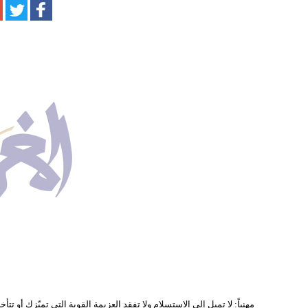
مهنياً: لا تميل ‏إلى الاستسلام ولا تفقد العزيمة القوية التي تميّزك أو ت