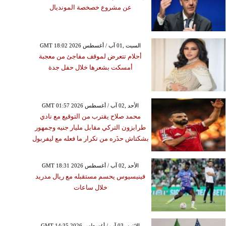
عن مشروع خصخصة المونديال
GMT 18:02 2026 السبت ,01 آب / أغسطس
أحلام تتعرض لموقف مفاجئ من معجبة
أمسكت بشعرها خلال حفل جدة
GMT 01:57 2026 الأحد ,02 آب / أغسطس
محمد صلاح يقترب من التوقيع مع نادي
طرابزون التركي مقابل مليار جنيه وجمهور
بشكتاش حذَره من تكرار ما فعله مع ليفربول
GMT 18:31 2026 الأحد ,02 آب / أغسطس
فينيسيوس يحسم مستقبله مع ريال مدريد
خلال ساعات
GMT 14:35 2026 الإثنين ,03 آب / أغسطس