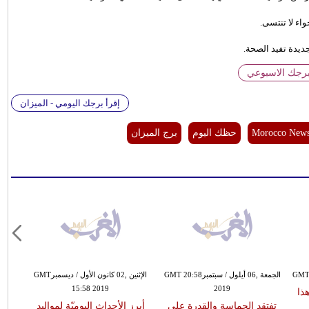
واء لا تنتسى.
ديدة تفيد الصحة.
برجك الاسبوعي
إقرأ برجك اليومي - الميزان
Morocco New
حظك اليوم
برج الميزان
الجمعة ,06 أيلول / سبتمبرGMT 20:58
الإثنين ,02 كانون الأول / ديسمبرGMT
15:58 2019
2019
ذا
تفتقد الحماسة والقدرة على
أبرز الأحداث اليوميّة لمواليد
كن 