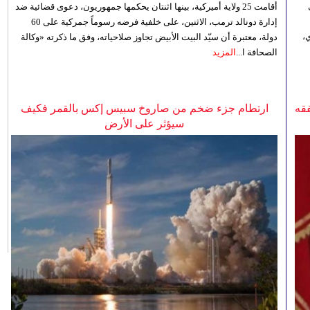
أقامت 25 ولاية أميركية، بينها اثنتان يحكمها جمهوريون، دعوى قضائية ضد
إدارة دونالد ترمب، الاثنين، على خلفية فرضه رسوماً جمركية على 60
،
دولة، معتبرة أن سيّد البيت الأبيض تجاوز صلاحياته، وفق ما ذكرته «وكالة
الصحافة ا...
المزيد
فقه
ارتطام جزء ضخم من صاروخ سبيس إكس بالقمر فكيف
سيؤثر على الأرض