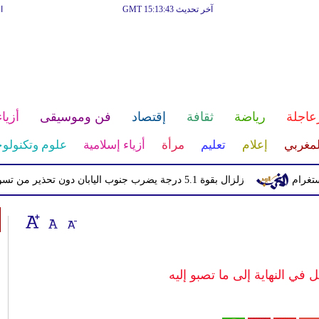
آخر تحديث GMT 15:13:43
ا
عاجلة
رياضة
ثقافة
إقتصاد
فن وموسيقى
أزياء
لمغربي
إعلام
تعليم
مرأة
أزياء إسلامية
علوم وتكنولوج
زلزال بقوة 5.1 درجة يضرب جنوب اليابان دون تحذير من تسونامي
ل في النهاية إلى ما تصبو إليه