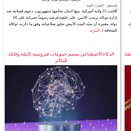
واشنطن - المغرب اليوم
أقامت 25 ولاية أميركية، بينها اثنتان يحكمها جمهوريون، دعوى قضائية ضد
إدارة دونالد ترمب، الاثنين، على خلفية فرضه رسوماً جمركية على 60
،
دولة، معتبرة أن سيّد البيت الأبيض تجاوز صلاحياته، وفق ما ذكرته «وكالة
الصحافة ا...
المزيد
فقه
الذكاء الاصطناعي يصمم جينومات فيروسية كاملة وقابلة
للتكاثر