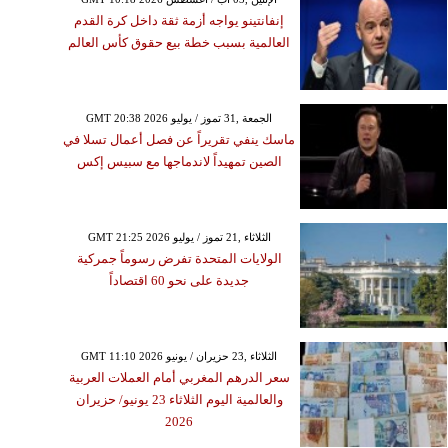
إنفانتينو يواجه أزمة ثقة داخل كرة القدم
العالمية بسبب خطة بيع حقوق كأس العالم
GMT 20:38 2026 الجمعة ,31 تموز / يوليو
ماسك ينفي تقريراً عن فصل أعمال تسلا في
الصين تمهيداً لاندماجها مع سبيس إكس
GMT 21:25 2026 الثلاثاء ,21 تموز / يوليو
الولايات المتحدة تفرض رسوماً جمركية
جديدة على نحو 60 اقتصاداً
GMT 11:10 2026 الثلاثاء ,23 حزيران / يونيو
سعر الدرهم المغربي أمام العملات العربية
والعالمية اليوم الثلاثاء 23 يونيو/ حزيران
2026