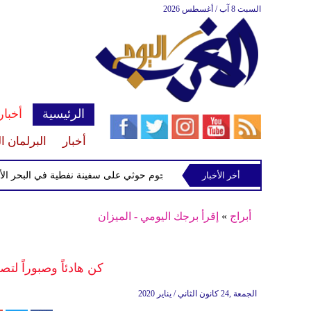
السبت 8 آب / أغسطس 2026
الرئيسية
أخبار
أخبار
البرلمان ا
إسرائيلي
أخر الأخبار
إحباط هجوم حوثي على سفينة نفطية في البحر الأحمر
أبراج
»
إقرأ برجك اليومي - الميزان
كن هادئاً وصبوراً لتص
الجمعة ,24 كانون الثاني / يناير 2020