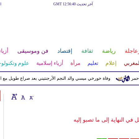
آخر تحديث GMT 12:56:40
ا
عاجلة
رياضة
ثقافة
إقتصاد
فن وموسيقى
أزياء
لمغربي
إعلام
تعليم
مرأة
أزياء إسلامية
علوم وتكنولوج
وفاة خورخي ميسي والد النجم الأرجنتيني بعد صراع طويل مع المرض
ل في النهاية إلى ما تصبو إليه