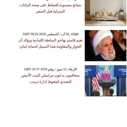
نصائح مضمونة للحفاظ على صحة النباتات
المنزلية قبل السفر
GMT 08:26 2026 الثلاثاء ,04 آب / أغسطس
نعيم قاسم يهاجم السلطة اللبنانية ويؤكد أن
الحوار والمقاومة هما السبيل لحماية لبنان
GMT 20:37 2026 الأربعاء ,22 تموز / يوليو
صحافيون يدعون مراسلي البيت الأبيض
للتصدي لضغوط إدارة ترمب
الإثنين ,01 حزيران / يونيوGMT 16:31
2020