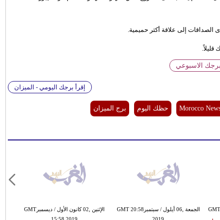
 الصداقات إلى علاقة أكثر حميمية.
ليلاً.
برجك الاسبوعي
إقرأ برجك اليومي - الميزان
Morocco New
حظك اليوم
برج الميزان
الجمعة ,06 أيلول / سبتمبرGMT 20:58
الإثنين ,02 كانون الأول / ديسمبرGMT
15:58 2019
2019