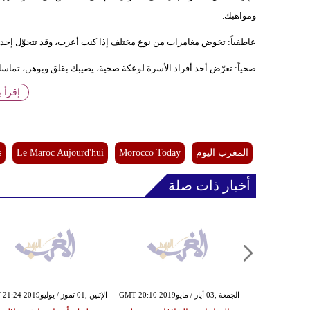
ومواهبك.
عاطفياً: تخوض مغامرات من نوع مختلف إذا كنت أعزب، وقد تتحوّل إحدى
صحياً: تعرّض أحد أفراد الأسرة لوعكة صحية، يصيبك بقلق وبوهن، تماسك ق
إقرأ 
المغرب اليوم
Morocco Today
Le Maroc Aujourd'hui
s
أخبار ذات صلة
الجمعة ,03 أيار / مايوGMT 20:10 2019
الإثنين ,01 تموز / يوليوGMT 21:24 2019