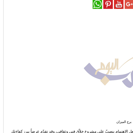
برج الميزان
جعل الاهتمام ينصبّ على مشروع خلاّق فني وثقافي، وقد تقدّم عرضاً يبرز كفاءتك