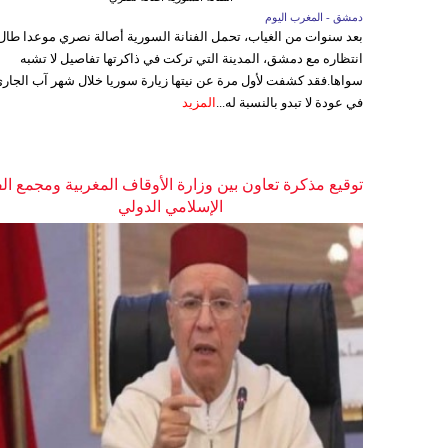
دمشق - المغرب اليوم
بعد سنوات من الغياب، تحمل الفنانة السورية أصالة نصري موعدا طال
انتظاره مع دمشق، المدينة التي تركت في ذاكرتها تفاصيل لا تشبه
سواها.فقد كشفت لأول مرة عن نيتها زيارة سوريا خلال شهر آب الجاري
في عودة لا تبدو بالنسبة له...
المزيد
توقيع مذكرة تعاون بين وزارة الأوقاف المغربية ومجمع ال
الإسلامي الدولي