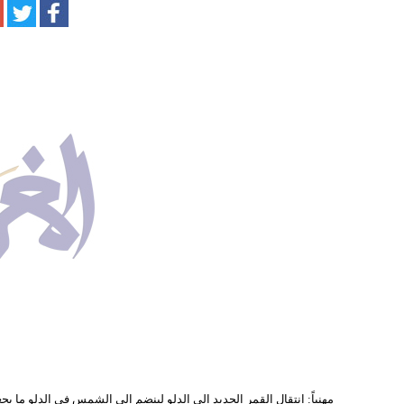
مهنياً: انتقال القمر الجديد الى الدلو لينضم الى الشمس في الدلو ما ي