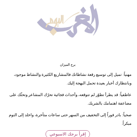
وسفر
ديكور
أخبار
البرلمان
المغربي
إعلام
برج الميزان
مهنياً: تميل إلى توسيع رقعة نشاطاتك فالمشاريع الكثيرة والنشاط موجود،
تعليم
وبانتظارك أخبار بعيدة تحمل البهجة إليك.
مرأة
عاطفياً: قد يطرأ تطوّر لم تتوقعه، وأحداث فجائية تحرّك المشاعر وتحثّك على
مضاعفة اهتمامك بالشريك.
أزياء
إسلامية
صحياً: بادر فوراً إلى التخفيف من السهر حتى ساعات متأخرة، واخلد إلى النوم
مبكراً.
علوم
إقرأ برجك الاسبوعي
وتكنولوجيا