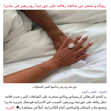
رونالدو يسخر من شائعة زفافه على جورجينا رودريغيز في ماديرا
جورجينا رودريغز وخاتمها المثير للتساؤلات
لشبونة - المغرب اليوم
رد النجم البرتغالي كريستيانو رونالدو بسخرية على الشائعات التي زعمت إقامة
حفل زفافه على جورجينا رودريغيز، السبت، في كاتدرائية فونشال بجزيرة ماديرا.
وتجمع مئات السكان والسائحين أمام الكاتدرائية، أملاً في مشاهدة ر�...
المزيد