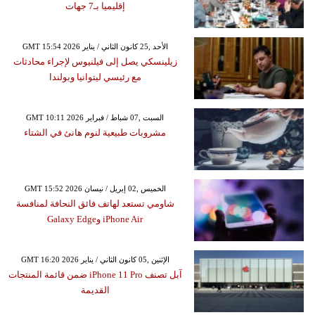
إقليميا بـ7 جهات
GMT 15:54 2026 الأحد ,25 كانون الثاني / يناير
زيلينسكي يصل إلى فيلنيوس لإجراء محادثات
مع رئيسي ليتوانيا وبولندا
GMT 10:11 2026 السبت ,07 شباط / فبراير
مشروبات طبيعية لنوم هانئ في الشتاء
GMT 15:52 2026 الخميس ,02 إبريل / نيسان
شاومي تستعد لهاتف فائق النحافة لمنافسة
iPhone Air وGalaxy Edge
GMT 16:20 2026 الإثنين ,05 كانون الثاني / يناير
آبل تصنف iPhone 11 Pro ضمن قائمة المنتجات
القديمة