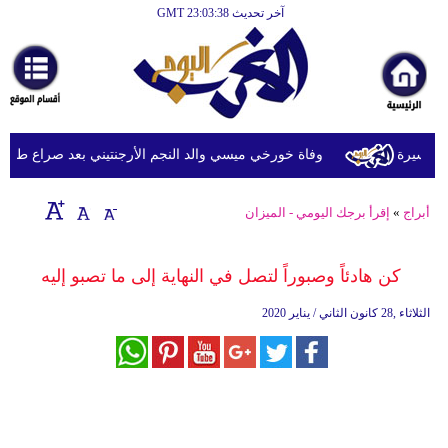
آخر تحديث GMT 23:03:38
الرئيسية
أخبارعاجلة
رياضة
ثقافة
سيرة
وفاة خورخي ميسي والد النجم الأرجنتيني بعد صراع طويل م
إقتصاد
أبراج
»
إقرأ برجك اليومي - الميزان
فن
وموسيقى
كن هادئاً وصبوراً لتصل في النهاية إلى ما تصبو إليه
أزياء
الثلاثاء ,28 كانون الثاني / يناير 2020
صحة
وتغذية
سياحة