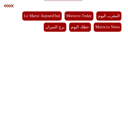
بيئة
المغرب اليوم
Morocco Today
Le Maroc Aujourd'hui
مدوَّنات
Morocco News
حظك اليوم
برج الميزان
أبراج
فيديو
سيارات