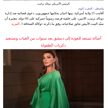
الرئيس الأمريكي دونالد ترامب
واشنطن - المغرب اليوم
أقامت 25 ولاية أميركية، بينها اثنتان يحكمها جمهوريون، دعوى قضائية ضد إدارة
دونالد ترمب، الاثنين، على خلفية فرضه رسوماً جمركية على 60 دولة، معتبرة أن
سيّد البيت الأبيض تجاوز صلاحياته، وفق ما ذكرته «وكالة الصحافة ا...
المزيد
أصالة تستعد للعودة إلى دمشق بعد سنوات من الغياب وتستعيد
ذكريات الطفولة