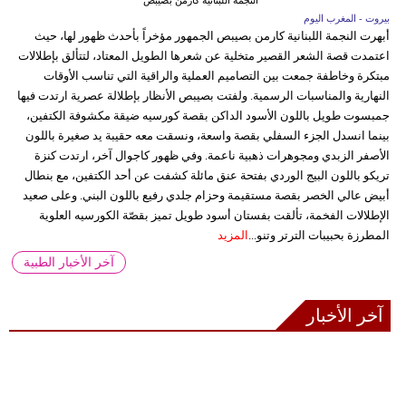
النجمة اللبنانية كارمن بصيبص
بيروت - المغرب اليوم
أبهرت النجمة اللبنانية كارمن بصيبص الجمهور مؤخراً بأحدث ظهور لها، حيث
اعتمدت قصة الشعر القصير متخلية عن شعرها الطويل المعتاد، لتتألق بإطلالات
مبتكرة وخاطفة جمعت بين التصاميم العملية والراقية التي تناسب الأوقات
النهارية والمناسبات الرسمية. ولفتت بصيبص الأنظار بإطلالة عصرية ارتدت فيها
جمبسوت طويل باللون الأسود الداكن بقصة كورسيه ضيقة مكشوفة الكتفين،
بينما انسدل الجزء السفلي بقصة واسعة، ونسقت معه حقيبة يد صغيرة باللون
الأصفر الزبدي ومجوهرات ذهبية ناعمة. وفي ظهور كاجوال آخر، ارتدت كنزة
تريكو باللون البيج الوردي بفتحة عنق مائلة كشفت عن أحد الكتفين، مع بنطال
أبيض عالي الخصر بقصة مستقيمة وحزام جلدي رفيع باللون البني. وعلى صعيد
الإطلالات الفخمة، تألقت بفستان أسود طويل تميز بقصّة الكورسيه العلوية
المطرزة بحبيبات الترتر وتنو...
المزيد
آخر الأخبار الطبية
آخر الأخبار