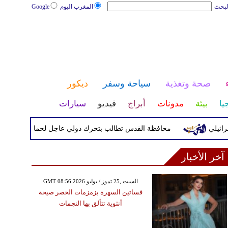
لبحث
المغرب اليوم
Google
صحة وتغذية
سياحة وسفر
ديكور
يا
بيئة
مدونات
أبراج
فيديو
سيارات
ي
محافظة القدس تطالب بتحرك دولي عاجل لحماية المخيمات الفل
آخر الأخبار
GMT 08:56 2026 السبت ,25 تموز / يوليو
فساتين السهرة بزمزمات الخصر صيحة
أنثوية تتألق بها النجمات