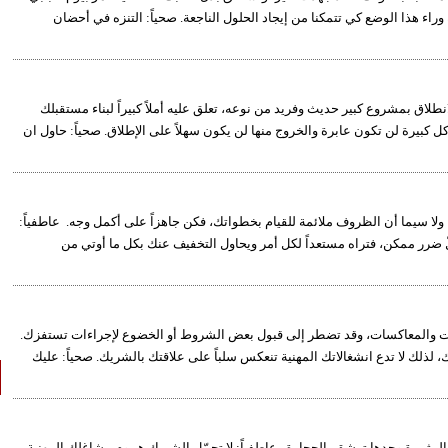
وراء هذا الوضع كي تتمكنا من إيجاد الحلول الناجعة. صحياً: التنزه في أحضان
نطلاق بمشروع كبير حديث وفريد من نوعه، تعلق عليه أملاً كبيراً لبناء مستقبلك
ل كبيرة لن تكون عابرة والخروج منها لن يكون سهلاً على الإطلاق. صحياً: حاول ان
 ولا سيما أن الظروف ملائمة للقيام بخطواتك، فكن جاهزاً على أكمل وجه. عاطفياً:
ّ ضرر ممكن، فتراه مستعداً لكل أمر ويحاول التخفيف عنك بكل ما أوتي من
هات والمعاكسات، وقد تضطر إلى قبول بعض الشروط أو الخضوع لإجراءات تستفزك.
ك، لذلك لا تدع انشغالاتك المهنية تنعكس سلباً على علاقتك بالشريك. صحياً: عليك
لمثمرة وحدها ترشق بالحجارة. عاطفياً: لا تحمّل الشريك هموم مشاغلك المهنية،