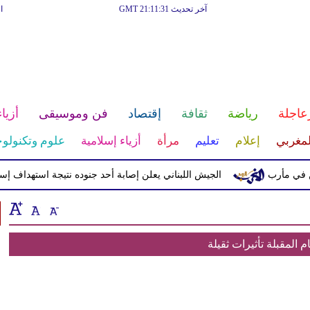
آخر تحديث GMT 21:11:31
ا
عاجلة
رياضة
ثقافة
إقتصاد
فن وموسيقى
أزياء
لمغربي
إعلام
تعليم
مرأة
أزياء إسلامية
علوم وتكنولوج
الجيش اللبناني يعلن إصابة أحد جنوده نتيجة استهداف إسرائيل
م المقبلة تأثيرات ثقيلة