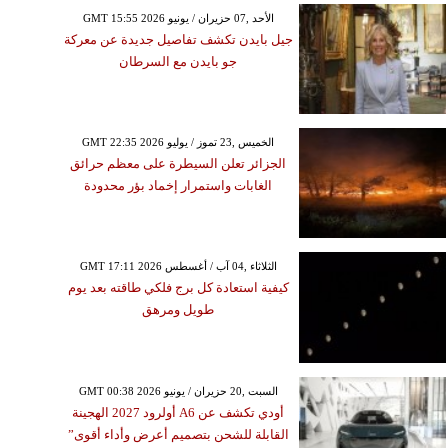
GMT 15:55 2026 الأحد ,07 حزيران / يونيو
جيل بايدن تكشف تفاصيل جديدة عن معركة
جو بايدن مع السرطان
GMT 22:35 2026 الخميس ,23 تموز / يوليو
الجزائر تعلن السيطرة على معظم حرائق
الغابات واستمرار إخماد بؤر محدودة
GMT 17:11 2026 الثلاثاء ,04 آب / أغسطس
كيفية استعادة كل برج فلكي طاقته بعد يوم
طويل ومرهق
GMT 00:38 2026 السبت ,20 حزيران / يونيو
أودي تكشف عن A6 أولرود 2027 الهجينة
القابلة للشحن بتصميم أعرض وأداء أقوى”