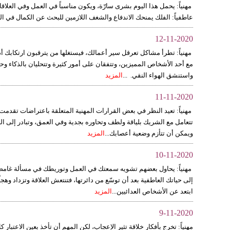
مهنياً: يحمل هذا اليوم بشرى سارّة، ويكون مناسباً في العمل وفي العلاقا
عاطفياً: الفلك يمنحك الاندفاع والشغف اللازمين للبحث عن الكمال في ال
12-11-2020
مهنياً: تطرأ مشاكل تعرقل سير أعمالك، فيستغلها من يترقبون ارتكابك 
مع أحد الأشخاص المميزين، وتتفقان على أمور كثيرة وتتحليان بالذكاء و
واستنشق الهواء النقي. ...
المزيد
11-11-2020
مهنياً: تعيد النظر في بعض القرارات المهنية المتعلقة باعتراضات تقدمت
تتعامل مع الشريك بلياقة ولطف وتحاوره بجدية وفي العمق، وتبادر إلى ال
ويمكن أن تتأزم وضعية أعصابك...
المزيد
10-11-2020
مهنياً: يحاول بعضهم تشويه سمعتك في العمل وتوريطك في مسألة غامضة، ف
إلى حياتك العاطفية بعد أن توسّع من دائرتها، فتنتعش العلاقة وتزداد 
ابتعد عن الأشخاص العدائيين...
المزيد
9-11-2020
مهنياً: تخرج بأفكار خلاقة تثير الإعجاب، لكن المهم أن تأخذ بعين الاعتبار