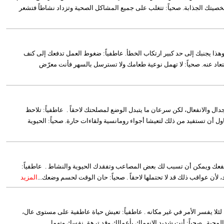
ك الجذابة. صحياً: تتغلب على جميع المشاكل الصحية وتزداد نشاطاً فتشعر
 وهذا يجنبك إلى حد كبير ارتكاب الخطأ. عاطفياً: ضغوط العمل تدفعك إلى كنف
عاد عنه. صحياً: لا تهمل نوعية طعامك ولا تسترسل بالسهر فأنت معرّض
ال والانفعال، لكن سرعان ما يتبدل الوضع لمصلحتك لاحقاً . عاطفياً: تلاحظ
ل أن تستفيد من ذلك لتعيشا أجواء رومانسية ولقاءات حارة. صحياً: الحيوية
ما تنفعك ويمكن أن تسبب لك بعض المصاعب وتفقدك الحيوية والنشاط . عاطفياً:
أن عواقب ذلك قد لا تحتملها لاحقاً . صحياً: حان الوقت لحسم وضعك...
المزيد
ك لئلا يفسر الأمر في غير مكانه . عاطفياً: تعيش حياة عاطفية على مستوى عال،
لمحبة . صحياً: أنت شديد الانهماك بأعمالك وقد ترهق نفسك وتهمل