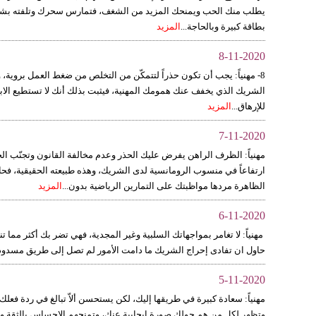
يطلب منك الحب ويمنحك المزيد من الشغف، فتمارس سحرك وتلفته بشخصيت
بطاقة كبيرة وبالحاجة...
المزيد
8-11-2020
8- مهنياً: يجب أن تكون حذراً لتتمكّن من التخلص من ضغط العمل بروية،
الشريك الذي يخفف عنك همومك المهنية، فيثبت بذلك أنك لا تستطيع الابت
للإرهاق...
المزيد
7-11-2020
مهنياً: الظرف الراهن يفرض عليك الحذر وعدم مخالفة القانون وتجنّب الجد
ارتفاعاً في منسوب الرومانسية لدى الشريك، وهذه طبيعته الحقيقية، فحاو
الظاهرة مردها مواظبتك على التمارين الرياضية بدون...
المزيد
6-11-2020
مهنياً: لا تغامر بمواجهاتك السلبية وغير المجدية، فهي تضر بك أكثر م
حاول ان تفادى إحراج الشريك ما دامت الأمور لم تصل إلى طريق مسدود، ل
5-11-2020
مهنياً: سعادة كبيرة في طريقها إليك، لكن يستحسن ألاّ تبالغ في ردة فعل
وتظهر لكل من هم حولك صورة إيجابية عنك، وتمنحهم الإحساس بالثقة وا