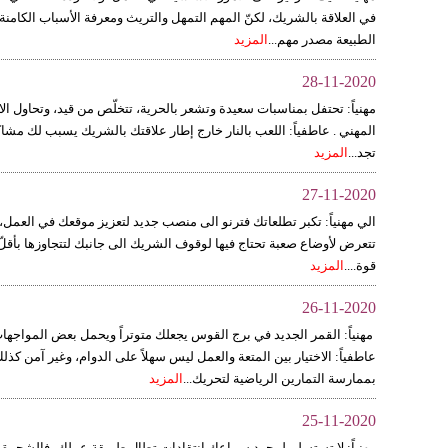
في العلاقة بالشريك، لكنّ المهم التمهل والتريث ومعرفة الأسباب الكامنة 
الطبيعة مصدر مهم...
المزيد
28-11-2020
مهنياً: تحتفل بمناسبات سعيدة وتشعر بالحرية، تتخلّص من قيد، وتحاول الا
المهني . عاطفياً: اللعب بالنار خارج إطار علاقتك بالشريك يسبب لك مشاك
تجد...
المزيد
27-11-2020
الي مهنياً: تكبر تطلعاتك فترنو الى منصب جديد لتعزيز موقعك في العمل،
تتعرض لأوضاع صعبة تحتاج فيها لوقوف الشريك الى جانبك لتتجاوزها بأقل
قوة....
المزيد
26-11-2020
مهنياً: القمر الجديد في برج القوس يجعلك متوتراً ويحمل بعض المواج
عاطفياً: الاختيار بين المتعة والعمل ليس سهلاً على الدوام، وغير آمن كذل
بممارسة التمارين الرياضية لتحريك...
المزيد
25-11-2020
مهنياً: لا تستسلم لمجرد سماعك انتقادات تطال طريقة عملك، فالشجرة ا