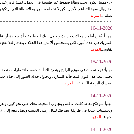
17- مهنياً: تكون تحت وطأة ضغوط غير طبيعية في العمل، لكنك قادر على ت
بعد زوال سوء التفاهم الأخير، لكن لا تحمله مسؤولية الأخطاء التي ارتكبتها
يديك،...
المزيد
16-11-2020
مهنياً: تُفتح أمامك مجالات جديدة ويحمل إليك الحظ مفاجأة سعيدة أو ل
الشريك في عدة أمور، لكن يستحسن ألا تدع هذا الخلاف يتفاقم لئلا تقع 
تقاوم...
المزيد
15-11-2020
مهنياً: تجد نفسك في موقع الرابح ويتضح لك أنك حققت انتصارات متعددة،
يحمل معه هذا اليوم المفاجآت السارة، وتحاول خلاله العبور إلى حياة جديدة
لنفسك الراحة الكافية،...
المزيد
14-11-2020
مهنياً: تتوضّح نقاط كانت عالقة ويتجاوب المحيط معك على نحو كبير، وتعرف 
وتحسينات جدية في طريقة تصرفك لتنال رضى الحبيب وتصل معه إلى الاتفاق
أجواء...
المزيد
13-11-2020