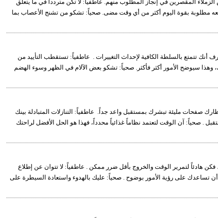
الزملاء المقصرين في إنجاز المطلوب منهم. عاطفياً: لا تكن متردداً في ما يتعلق
 معه مطلوبة بقوة اليوم أكثر من أي وقت مضى. صحياً: تشكو من تشنج الأعصاب بما
رف أنك تتمتع بالسلطة الكافية لإحداث التغييرات . عاطفياً: تستقطب التأييد من
، وهذا سيوضح الأمور أكثر فأكثر. صحياً: تشكو بعض الآلام في الظهر وسوء الهضم
رك صفحات مليئة تبشرك بمستقبل واعد جداً. عاطفياً: التنازلات المتبادلة بينك
 . صحياً: آن الوقت لتعتمد نظاماً غذائياً محدداً، فهذا هو الحل الأفضل لراحتك
فكن هادئاً لتمرير الوقت والخروج بأقل ضرر ممكن . عاطفياً: لا تتوان عن إطلاع
تساعدك على رؤية الأمور بوضوح . صحياً: عليك بالهدوء واستعادة السيطرة على