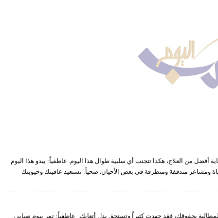
اية أفضل من العلاج، هكذا تتجنب أي سلبية طوال هذا اليوم. عاطفياً: يبدو هذا اليوم
ة ومشاعر متدفقة ومتطرفة في بعض الأحيان. صحياً: تستعيد عافيتك وحيويتك
المطالبة بحقوقك، فقد جهدت كثيراً وتستحق بدل أتعابك. عاطفياً: تمر بيوم ضبابي