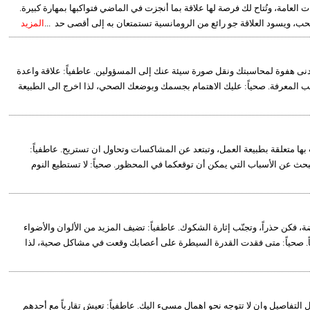
ت العامة، وتُتاح لك فرصة لها علاقة بما أنجزت في الماضي فتواكبها بمهارة كبيرة.
حب، ويسود العلاقة جو رائع من الرومانسية تستمتعان به إلى أقصى حد ...
المزيد
أدنى هفوة لمحاسبتك ونقل صورة سيئة عنك إلى المسؤولين. عاطفياً: علاقة واعدة
حب المعرفة. صحياً: عليك الاهتمام بجسمك وبوضعك الصحي، لذا اخرج الى الطبيعة
 بها متعلقة بطبيعة العمل، وتبتعد عن المشاكسات وتحاول ان تستريح. عاطفياً:
بحث عن الأسباب التي يمكن أن توقعكما في المحظور. صحياً: لا تستطيع النوم
كن حذراً، وتجنّب إثارة الشكوك. عاطفياً: تضيف المزيد من الألوان والأضواء
وهجاً. صحياً: متى فقدت القدرة السيطرة على أعصابك وقعت في مشاكل صحية، لذا
 كل التفاصيل وان لا تتوجه نحو اهمال مسيء اليك. عاطفياً: تعيش تقارباً مع أحدهم