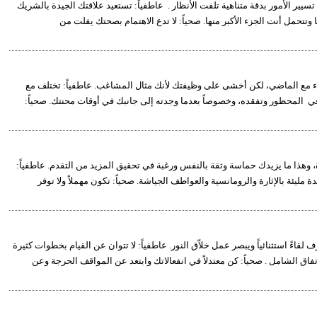
سيير الأمور بدقة متناهية تلفت الأنظار . عاطفياً: تستعيد علاقتك الجيدة بالشريك
 وتتحمل أنت الجزء الأكبر منها. صحياً: لا تدع الاهتمام بصحتك يفلت من
قاء مع الماضي، لكن أخشى على وظيفتك لأنك مثال المشاغب. عاطفياً: تختلف مع
في المحظور وتفقده، وخصوصاً بعدما وجدته إلى جانبك في أوقات محنتك. صحياً:
 وهذا ما يزيدك حماسة وثقة بالنفس ورغبة في تحقيق المزيد من التقدم. عاطفياً:
 مليئة بالإثارة والرومانسية والعواطف الجياشة. صحياً: تكون مهملاً ولا توفر
لقاءً استثنائياً ويبصر عمل خلاّق النور. عاطفياً: لا تتوان عن القيام بخطوات كثيرة
 الشامل . صحياً: كن معتدلاً في انفعالاتك وابتعد عن المواقف الحرجة وعن