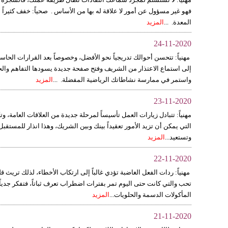
فهو غير مسؤول عن أمور لا علاقة له بها من الأساس . صحياً: خفف كثيرا
المعدة. ...
المزيد
24-11-2020
مهنياً: تتحسن أحوالك تدريجياً نحو الأفضل، وخصوصاً بعد القرارات الحاس
إلى استماع الاعتذار من الشريف وفتح صفحة جديدة يسودها التفاهم وال
واستمر في ممارسة نشاطاتك الرياضية المفضلة. ...
المزيد
23-11-2020
مهنياً: تتبادل زيارات العمل تأسيساً لمرحلة جديدة من العلاقات العامة، 
التي يمكن أن تزيد الأمور تعقيداً بينك وبين الشريك، وهذا انذار للمستقبل.
وتستعيد...
المزيد
22-11-2020
مهنياً: ردات الفعل الغاضبة تؤدي غالباً إلى ارتكاب الأخطاء، لذلك تريث قل
تحب والتي كانت حتى اليوم تمر بفترات اضطراب تعرف ثباتاً، فتفكر جدياً 
المأكولات الدسمة والحلويات...
المزيد
21-11-2020