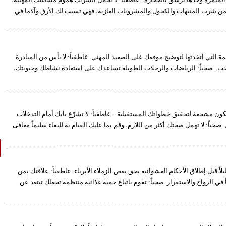
ً من شرب المنبهات والكحول والمشروبات الغازية، فهي تسبب لك الأرق وآلاما في
مة التي اتخذتها لتوضيح موقعك على الصعيد المهني. عاطفياً: لا بأس من المبادرة
حب . صحياً: الرياضات والرحلات الطويلة تساعدك على استعادة نشاطك وحيويتك،
وتكون مشجعة لتحقيق خطواتك المستقبلية . عاطفياً: لا تشرّع بابك أمام التدخلات
 صحياً: لا تهمل صحتك أكثر من اللازم، وقم بما عليك القيام به للبقاء سليماً معافى
يلاً قبل إطلاق الأحكام العشوائية بحق بعض الزملاء الأبرياء. عاطفياً: علاقتك بمن
في الزواج والاستقرار. صحياً: تقوم باتباع حمية غذائية منتظمة تجعلك تبتعد عن