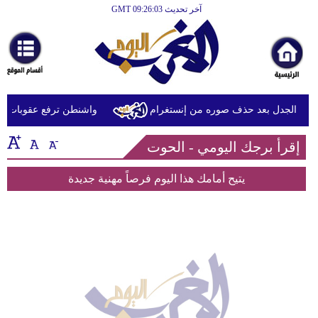
آخر تحديث GMT 09:26:03
الرئيسية
أخبارعاجلة
رياضة
ثقافة
ثير الجدل بعد حذف صوره من إنستغرام
واشنطن ترفع عقوبات عن 
إقتصاد
إقرأ برجك اليومي - الحوت
فن
يتيح أمامك هذا اليوم فرصاً مهنية جديدة
وموسيقى
أزياء
صحة
وتغذية
سياحة