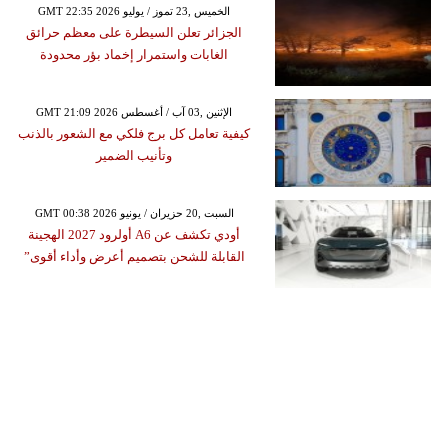
GMT 22:35 2026 الخميس ,23 تموز / يوليو
الجزائر تعلن السيطرة على معظم حرائق
الغابات واستمرار إخماد بؤر محدودة
GMT 21:09 2026 الإثنين ,03 آب / أغسطس
كيفية تعامل كل برج فلكي مع الشعور بالذنب
وتأنيب الضمير
GMT 00:38 2026 السبت ,20 حزيران / يونيو
أودي تكشف عن A6 أولرود 2027 الهجينة
القابلة للشحن بتصميم أعرض وأداء أقوى”