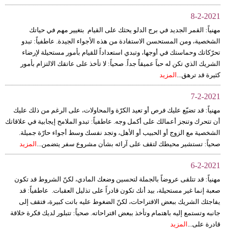
8-2-2021
مهنياً: القمر الجديد في برج الدلو يحثك على القيام بتغيير مهم في حياتك
الشخصية، ومن المستحسن الاستفادة من هذه الأجواء الجيدة. عاطفياً: تبدو
تحرّكاتك وحماستك في أوجها، وتبدي استعداداً للقيام بأمور مستحيلة لإرضاء
الشريك الذي تكن له حباً عميقاً جداً. صحياً: لا تأخذ على عاتقك الالتزام بأمور
كثيرة قد ترهق...
المزيد
7-2-2021
مهنياً: قد تضيّع عليك فرص أو تعيد الكرّة والمحاولات، على الرغم من ذلك عليك
أن تتحرك وتنجز أعمالك على أكمل وجه. عاطفياً: تبدو الملامح إيجابية في علاقاتك
الشخصية مع الزوج أو الحبيب أو الأهل، وتجد نفسك وسط أجواء حارّة جميلة.
صحياً: تستشير محيطك لتقف على آرائه بشأن مشروع سفر يتضمن...
المزيد
6-2-2021
مهنياً: قد تتلقى عروضاً بالجملة لتحسين وضعك المادي، لكنّ الشروط قد تكون
صعبة إنما غير مستحيلة، بيد أنك تكون قادراً على تذليل العقبات. عاطفياً: قد
يفاجئك الشريك ببعض الاقتراحات، لكنّ الضغوط عليه باتت كبيرة، فتقف إلى
جانبه وتستمع إليه باهتمام وتأخذ ببعض اقتراحاته. صحياً: تتبلور لديك فكرة خلاقة
قادرة على...
المزيد