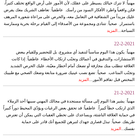
مهنياً: لا تترك خيالك يسيطر على عقلك، لأن الأمور على أرض الواقع تختلف كثيراً،
فكن واقعياً واطرد الأفكار السود من رأسك. عاطفياً: تعاطف الشريك معك يفرض
عليك مزيداً من الشفافية في التعامل معه، والحرص على مراعاة شعوره المرهف
باستمرار. صحياً: تتنادى ومجموعة من الأصدقاء إلى القيام برحلة بحرية وممارسة
السباحة....
المزيد
22-2-2021
مهنياً: يكون هذا اليوم مناسباً لتنفيذ أي مشروع، بل للتحضير وللقيام ببعض
الاستشارات، والتدقيق في أعمالك وتجنّب ارتكاب الأخطاء. عاطفياً: إذا كانت
العلاقة تتطلب منك مجازفة أو تضعك أمام أخطار معيّنة، عليك الحرص الشديد
وتجنّب المتاعب. صحياً: تضع نصب عينيك ضرورة متابعة وضعك الصحي مع طبيبك
المختص قبل تفاقم الأمور....
المزيد
21-2-2021
مهنياً: يشير هذا اليوم إلى مسألة مستجدة في مجالك المهني سببها أحد الزملاء
الذي ارتكب خطأ كبيراً. عاطفياً: قد تحقق بعض الرغبات ويؤدّي المحيط دوراً كبيراً
في حماية العلاقة الناشئة، ويساعدك على تخطي العقبات التي يمكن أن تعترض
طريقك. صحياً: تبذل قصارى جهدك لتبرهن للجميع أنك قادر على حماية
نفسك...
المزيد