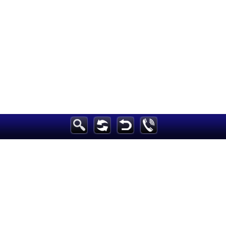
h
الرئيسية
أخبارعاجلة
رياضة
ثقافة
إقتصاد
فن
وموسيقى
أزياء
صحة وتغذية
سياحة وسفر
ديكور
أخبار
إعلام
تعليم
مرأة
علوم وتكنولوجيا
بيئة