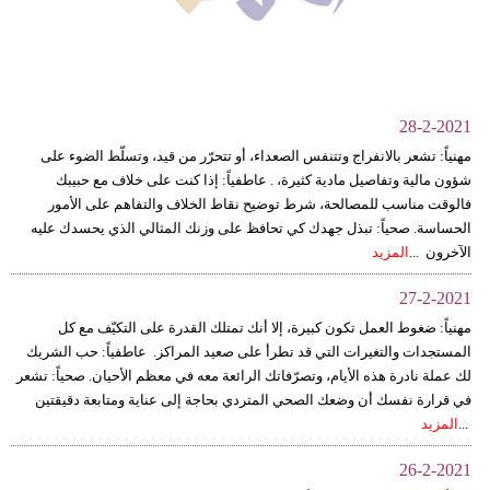
وسفر
ديكور
أخبار
28-2-2021
البرلمان
مهنياً: تشعر بالانفراج وتتنفس الصعداء، أو تتحرّر من قيد، وتسلّط الضوء على
شؤون مالية وتفاصيل مادية كثيرة، . عاطفياً: إذا كنت على خلاف مع حبيبك
المغربي
فالوقت مناسب للمصالحة، شرط توضيح نقاط الخلاف والتفاهم على الأمور
الحساسة. صحياً: تبذل جهدك كي تحافظ على وزنك المثالي الذي يحسدك عليه
إعلام
الآخرون ...
المزيد
تعليم
27-2-2021
مرأة
مهنياً: ضغوط العمل تكون كبيرة، إلا أنك تمتلك القدرة على التكيّف مع كل
المستجدات والتغيرات التي قد تطرأ على صعيد المراكز. عاطفياً: حب الشريك
أزياء
لك عملة نادرة هذه الأيام، وتصرّفاتك الرائعة معه في معظم الأحيان. صحياً: تشعر
في قرارة نفسك أن وضعك الصحي المتردي بحاجة إلى عناية ومتابعة دقيقتين
إسلامية
...
المزيد
علوم
26-2-2021
وتكنولوجيا