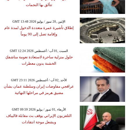
تتألق بها النجمات
GMT 13:48 2026 الإثنين ,20 تموز / يوليو
إطلاق تأشيرة عمرة متعددة الدخول لمدة عام
وإقامة تصل إلى 90 يوماً
GMT 12:24 2026 السبت ,01 آب / أغسطس
حلول منزلية ساحرة لاستعادة نعومة مناشفكِ
الخشنة بدون معطرات
GMT 23:11 2026 الأحد ,02 آب / أغسطس
عراقجي مفاوضات إيران وسلطنة عمان بشأن
مضيق هرمز في مراحلها النهائية
GMT 09:59 2026 الأربعاء ,01 تموز / يوليو
التلفزيون الإيراني يوقف بث مقابلة قاليباف
ويشعل موجة انتقادات