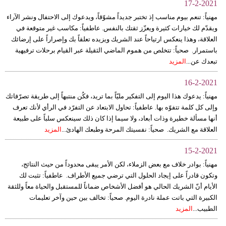
17-2-2021
مهنياً: تنعم بيوم مناسب إذ تختبر جديداً مشوّقاً، ويدعوك إلى الاحتفال ونشر الآراء
ويقدّم لك خيارات كثيرة ويعزّز ثقتك بالنفس. عاطفياً: مكاسب غير متوقعة في
العلاقة، وهذا ينعكس ارتياحاً عند الشريك ويزيده تعلقاً بك وإصراراً على إرضائك
باستمرار. صحياً: تتخلص من هموم الماضي الثقيلة عبر القيام برحلات ترفيهية
تبعدك عن...
المزيد
16-2-2021
مهنياً: يدعوك هذا اليوم إلى التفكير مليّاً بما تريد، فكُن منتبهاً إلى طريقة تصرّفاتك
وإلى كل كلمة تتفوّه بها. عاطفياً: تحاول الابتعاد عن التفرّد في الرأي لأنك تعرف
أنها مسألة خطيرة وذات أبعاد، ولا سيما إذا كان ذلك سينعكس سلباً على طبيعة
العلاقة مع الشريك. صحياً: نفسيتك المرحة وطبعك الهادئ...
المزيد
15-2-2021
مهنياً: بوادر خلاف مع بعض الزملاء، لكن الأمر يبقى محدوداً من حيث النتائج،
وتكون قادراً على إيجاد الحلول التي ترضي جميع الأطراف. عاطفياً: تثبت لك
الأيام أنّ الشريك الحالي هو أفضل الأشخاص ضماناً للمستقبل والحياة معاً وللثقة
الكبيرة التي باتت عملة نادرة اليوم. صحياً: تخالف بين حين وآخر تعليمات
الطبيب...
المزيد