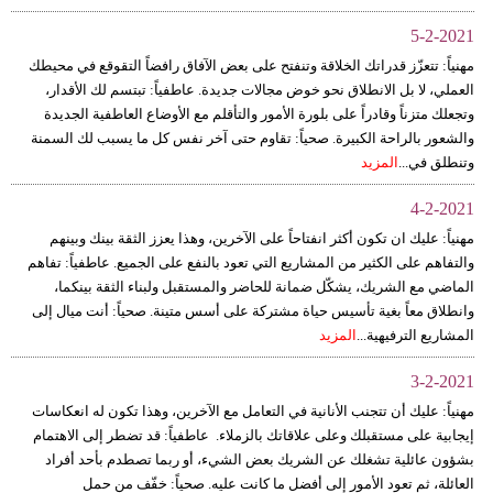
5-2-2021
مهنياً: تتعزّز قدراتك الخلاقة وتنفتح على بعض الآفاق رافضاً التقوقع في محيطك
العملي، لا بل الانطلاق نحو خوض مجالات جديدة. عاطفياً: تبتسم لك الأقدار،
وتجعلك متزناً وقادراً على بلورة الأمور والتأقلم مع الأوضاع العاطفية الجديدة
والشعور بالراحة الكبيرة. صحياً: تقاوم حتى آخر نفس كل ما يسبب لك السمنة
وتنطلق في...
المزيد
4-2-2021
مهنياً: عليك ان تكون أكثر انفتاحاً على الآخرين، وهذا يعزز الثقة بينك وبينهم
والتفاهم على الكثير من المشاريع التي تعود بالنفع على الجميع. عاطفياً: تفاهم
الماضي مع الشريك، يشكّل ضمانة للحاضر والمستقبل ولبناء الثقة بينكما،
وانطلاق معاً بغية تأسيس حياة مشتركة على أسس متينة. صحياً: أنت ميال إلى
المشاريع الترفيهية...
المزيد
3-2-2021
مهنياً: عليك أن تتجنب الأنانية في التعامل مع الآخرين، وهذا تكون له انعكاسات
إيجابية على مستقبلك وعلى علاقاتك بالزملاء. عاطفياً: قد تضطر إلى الاهتمام
بشؤون عائلية تشغلك عن الشريك بعض الشيء، أو ربما تصطدم بأحد أفراد
العائلة، ثم تعود الأمور إلى أفضل ما كانت عليه. صحياً: خفّف من حمل