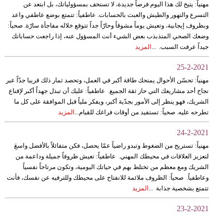
مهنياً: يتيح لك هذا اليوم فرصاً جديدة، لا تستخف بمسؤولياتك، بل ابتعد عن
التسرع والتهور والطيش والعبث بالحسابات. عاطفياً: تتمتع بوضع عاطفي واعد
بيئة
وبظروف إيجابية، وتعيش يوماً مشوقاً وحارّاً جداً تتوقع خلاله مفاجأة سارّة. صحياً:
وضعك الصحي المتذبذب بعض الشيء أنت المسؤول عنه، إذا راجعت حساباتك
مدوَّنات
جيداً عرفت السبب. ...
المزيد
أبراج
25-2-2021
مهنياً: تحسّن الأحوال يمنحك طاقة أكبر في العمل، وتحصد ثمار ذلك قريبا جدّاً عبر
فيديو
نجاح أحد مشاريعك التي حاز ثقة الجميع. عاطفياً: عليك أن تبذل جهداً أكبر لإقناع
الشريك، فهو ينظر إلى الأمور بجدّية أكبر، ويفكر ملياً قبل الموافقة على كل ما
سيارات
تطرحه عليه. صحياً: تستفيد من أوقات فراغك للقيام...
المزيد
24-2-2021
مهنياً: تستريح من الضغوط وتبدو راضياً عمّا يحصل، فكن متفائلاً بالأفضل واسعَ
لتعزيز العلاقات في محيطك المهني. عاطفياً: تعيش ظروفاً جميلة وداعمة من
الشريك ومع معظم من تختلط بهم في حياتك اليومية، وتكون مرتاحاً نفسياً
وعاطفياً. صحياً: الظروف ملائمة للانفتاح على محيطك وللترفيه عن نفسك، فأنت
تتمتع بشخصية جذابة ...
المزيد
23-2-2021