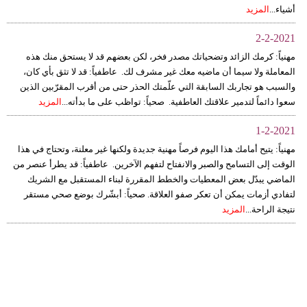
أشياء...
المزيد
2-2-2021
مهنياً: كرمك الزائد وتضحياتك مصدر فخر، لكن بعضهم قد لا يستحق منك هذه
المعاملة ولا سيما أن ماضيه معك غير مشرف لك. عاطفياً: قد لا تثق بأي كان،
والسبب هو تجاربك السابقة التي علّمتك الحذر حتى من أقرب المقرّبين الذين
سعوا دائماً لتدمير علاقتك العاطفية. صحياً: تواظب على ما بدأته...
المزيد
1-2-2021
مهنياً: يتيح أمامك هذا اليوم فرصاً مهنية جديدة ولكنها غير معلنة، وتحتاج في هذا
الوقت إلى التسامح والصبر والانفتاح لتفهم الآخرين. عاطفياً: قد يطرأ عنصر من
الماضي يبدّل بعض المعطيات والخطط المقررة لبناء المستقبل مع الشريك
لتفادي أزمات يمكن أن تعكر صفو العلاقة. صحياً: أبشّرك بوضع صحي مستقر
نتيجة الراحة...
المزيد