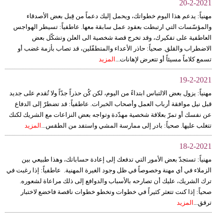
20-2-2021
مهنياً: يدعم هذا اليوم خطواتك، ويحمل إليك دعماً من قِبل بعض الأصدقاء
والمؤسّسات التي ارتبطت بعقود عمل سابقة معها. عاطفياً: تسيطر الهواجس
العاطفية على تفكيرك، وقد تخرج قصة شخصية الى العلن وتشكّل بعض
الاضطراب والقلق. صحياً: حاذر الأعداء والمتطفّلين، قد تصاب بأزمة غضب أو
تسمع كلاماً مسيئاً أو تتعرض لإهانات...
المزيد
19-2-2021
مهنياً: يزول بعض الالتباس ابتداءً من اليوم، لكن كُن حذراً جدّاً ولا تُقدم على جديد
قبل نيل موافقة أرباب العمل وأصحاب الخبرات. عاطفياً: قد تضطرّ إلى الدفاع
عن نفسك أو تمرّ بعلاقة شخصية مهدّدة وتواجه بعض النزاعات مع الشريك لكنك
تتغلب عليها. صحياً: بادر إلى ممارسة المشي واستفد من الطقس...
المزيد
18-2-2021
مهنياً: تستجدّ بعض الأمور التي تدفعك إلى إعادة حساباتك، وهذا طبيعي بين
الزملاء في أي مهنة وخصوصاً في ظل وجود الغيرة المهنية. عاطفياً: إذا رغبت في
ترك الشريك، عليك أن تصارحه بالأسباب والدوافع إلى ذلك مراعاة لشعوره.
صحياً: إذا كنت تتعثر كثيراً في خطوات وتخطو خطوات ناقصة فاخضع لاختبار
ترقق...
المزيد