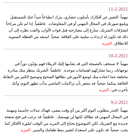
11-2-2021
مهنياً: التعبير عن أفكارك بأسلوب حضاري، يترك انطباعاً جيداً عنك للمستقبل
ويلمع صورتك في المجال المهني أو في المفاوضات. عاطفياً: إذا لم تكن مرتاحاً
لتصرّفات الشريك، سارع إلى مصارحته قبل فوات الأوان، والفت نظره إلى أن
ذلك قد تكون له ارتدادت سلبية على العلاقة. صحياً: استقد من العطلة السنوية
للانطلاق...
المزيد
10-2-2021
مهنياً: لا تستخف بالنصيحة التي قد يقدّمها إليك الزملاء فهم يؤدّون دوراً في
توجهاتك، ربما تشاركهم اهتمامات موحدة. عاطفياً: الشريك ينتظر منك مبادرة
مختلفة عما اعتاده منك لوضع الأمور في نطاقها الصحيح وتوضيح الكثير من النقاط
العالقة بينكما. صحياً: قد تشعر بأن تراكمات الماضي بدأت تظهر اليوم، وأنك
تأخرت في...
المزيد
9-2-2021
مهنياً: الحذر مطلوب اليوم أكثر من أي وقت مضى، فهناك تبدلات حاسمة ومهمة
في المجال المهني قد تطالك لكنها لن تهمشك. عاطفياً: قد ترغب في فتح صفحة
جديدة مع الشريك، لكن الموضوع يحتاج إلى المزيد من الوقت لبلورة الأفكار كما
يجب. صحياً: قد تكون على استعداد لتغيير نمط طعامك والسير...
المزيد