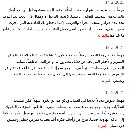
14-2-2021
مهنياً: حاذر عدم الاستقرار وتجنّب التنقُّلات غير المدروسة، وحاول أن تجد أمنك
بالقرب من المحيط الضيّق. عاطفياً: لا يجوز التأجيل والإهمال في الحب بعد اليوم،
تجد عدة حوافز تمنحك الجرأة والعزيمة لإكمال خطواتك العاطفية التي تأخرت
بعض الشيء. صحياً: تناور بعض الشيء قبل التقيد بالإرشادت الطبية، لكن سرعان
ما تلتزمها...
المزيد
13-2-2021
مهنياً: يفرض هذا اليوم شروطاً جديدة ويكون عابقاً بالأحداث المتلاحقة والمناخ
المتوتر والأخبار المزعجة عن فشل مشروع ما أو عرقلته. عاطفياً: تنقلب
المعطيات في مصلحتك لتبدأ مرحلة جديدة، وإذا كنت تبحث عن علاقة فقد تتوافر
لك فرص جيدة هذا اليوم تستفيد منها إلى أقصى حد. صحياً: قد يشتد الغضب
وتشعر...
المزيد
12-2-2021
مهنياً: تخوض مجالاً جديداً في العمل، ولكن هذا لن يكون سهلاً، فكن مستعداً
لتحدّيات جديدة ومواجهات عاصفة مع أصحاب الخبرة. عاطفياً: تصرّفات الشريك
زادت عن حدّها، ويستحسن أن تتدارك الموضوع قبل تفاقمه ووصول الأمور بينكما
إلى حافة الهاوية. صحياً: تنزع من رأسك فكرة أنك مصاب بمرض خطير وتنطلق
في مسار...
المزيد